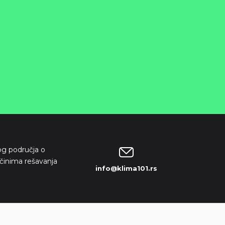
kog područja o
činima rešavanja
info@klima101.rs