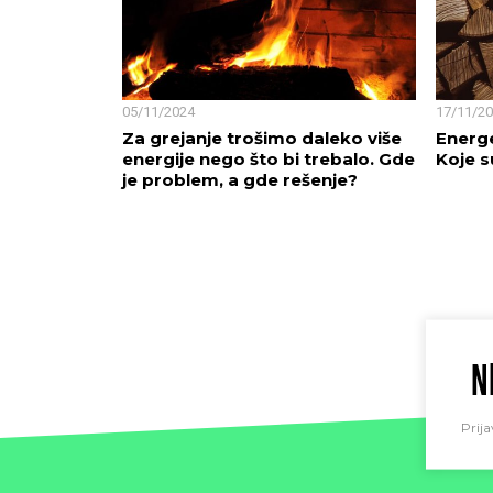
05/11/2024
17/11/2
Za grejanje trošimo daleko više
Energe
energije nego što bi trebalo. Gde
Koje s
je problem, a gde rešenje?
N
Prija