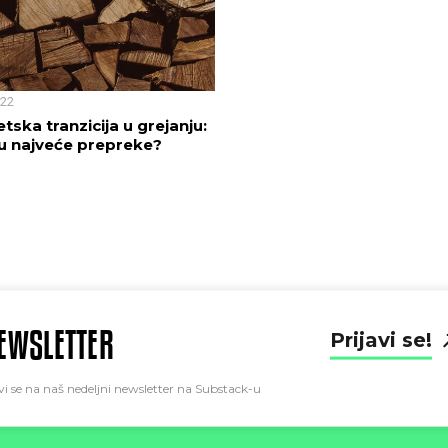
022
tska tranzicija u grejanju:
u najveće prepreke?
EWSLETTER
Prijavi se!
vi se na naš nedeljni newsletter na Substack-u