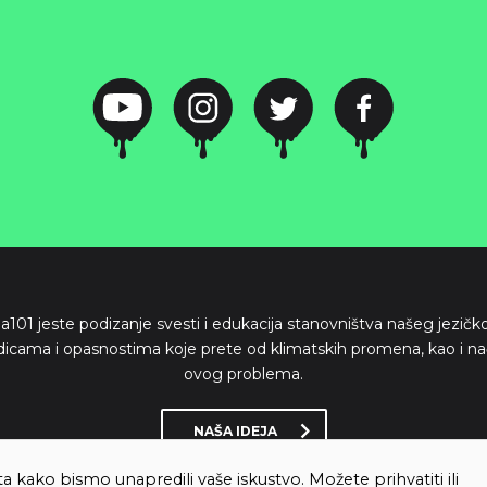
ima101 jeste podizanje svesti i edukacija stanovništva našeg jezič
dicama i opasnostima koje prete od klimatskih promena, kao i na
ovog problema.
NAŠA IDEJA
ta kako bismo unapredili vaše iskustvo. Možete prihvatiti ili