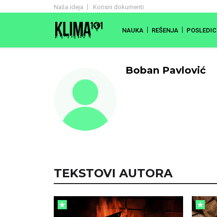
Naša ideja
Korisni dokumenti
NAUKA
REŠENJA
POSLEDIC
Boban Pavlović
TEKSTOVI AUTORA