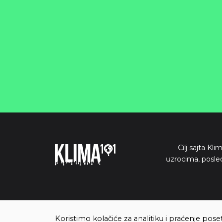
Cilj sajta Kl
uzrocima, posle
Koristimo kolačiće za analitiku i praćenje pose