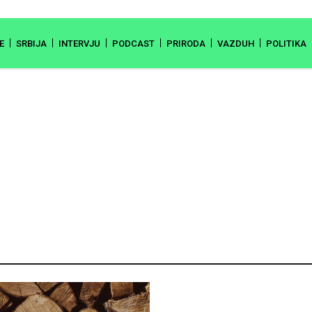
E
SRBIJA
INTERVJU
PODCAST
PRIRODA
VAZDUH
POLITIKA