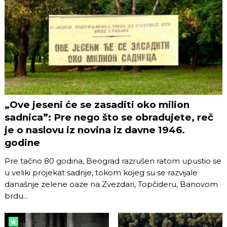
„Ove jeseni će se zasaditi oko milion
sadnica”: Pre nego što se obradujete, reč
je o naslovu iz novina iz davne 1946.
godine
Pre tačno 80 godina, Beograd razrušen ratom upustio se
u veliki projekat sadnje, tokom kojeg su se razvijale
današnje zelene oaze na Zvezdari, Topčideru, Banovom
brdu...