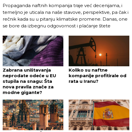
Propaganda naftnih kompanija traje već decenijama, i
temeljno je uticala na naše stavove, perspektive, pa čak i
rečnik kada su u pitanju klimatske promene. Danas, one
se bore da izbegnu odgovornost i plaćanje štete
Zabrana uništavanja
Koliko su naftne
neprodate odeće u EU
kompanije profitirale od
stupila na snagu: Šta
rata u Iranu?
nova pravila znače za
modne gigante?