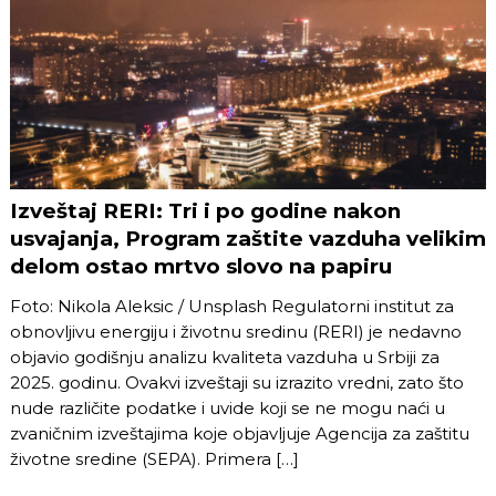
Izveštaj RERI: Tri i po godine nakon
usvajanja, Program zaštite vazduha velikim
delom ostao mrtvo slovo na papiru
Foto: Nikola Aleksic / Unsplash Regulatorni institut za
obnovljivu energiju i životnu sredinu (RERI) je nedavno
objavio godišnju analizu kvaliteta vazduha u Srbiji za
2025. godinu. Ovakvi izveštaji su izrazito vredni, zato što
nude različite podatke i uvide koji se ne mogu naći u
zvaničnim izveštajima koje objavljuje Agencija za zaštitu
životne sredine (SEPA). Primera […]