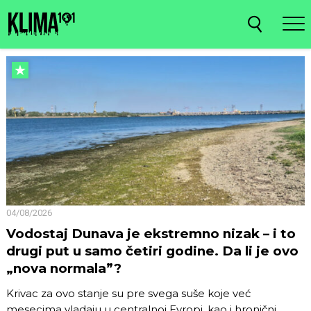
04/08/2026
Vodostaj Dunava je ekstremno nizak – i to
drugi put u samo četiri godine. Da li je ovo
„nova normala”?
Krivac za ovo stanje su pre svega suše koje već
mesecima vladaju u centralnoj Evropi, kao i hronični