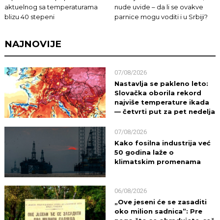
aktuelnog sa temperaturama
nude uvide – da li se ovakve
blizu 40 stepeni
parnice mogu voditi i u Srbiji?
NAJNOVIJE
07/08/2026
Nastavlja se pakleno leto:
Slovačka oborila rekord
najviše temperature ikada
— četvrti put za pet nedelja
07/08/2026
Kako fosilna industrija već
50 godina laže o
klimatskim promenama
06/08/2026
„Ove jeseni će se zasaditi
oko milion sadnica”: Pre