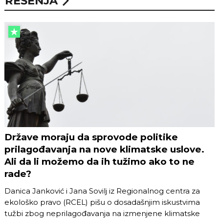
REŠENJA
Države moraju da sprovode politike
prilagođavanja na nove klimatske uslove.
Ali da li možemo da ih tužimo ako to ne
rade?
Danica Janković i Jana Sovilj iz Regionalnog centra za
ekološko pravo (RCEL) pišu o dosadašnjim iskustvima
tužbi zbog neprilagođavanja na izmenjene klimatske