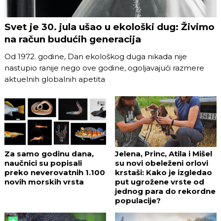
Svet je 30. jula ušao u ekološki dug: Živimo
na račun budućih generacija
Od 1972. godine, Dan ekološkog duga nikada nije
nastupio ranije nego ove godine, ogoljavajući razmere
aktuelnih globalnih apetita
Za samo godinu dana,
Jelena, Princ, Atila i Mišel
naučnici su popisali
su novi obeleženi orlovi
preko neverovatnih 1.100
krstaši: Kako je izgledao
novih morskih vrsta
put ugrožene vrste od
jednog para do rekordne
populacije?