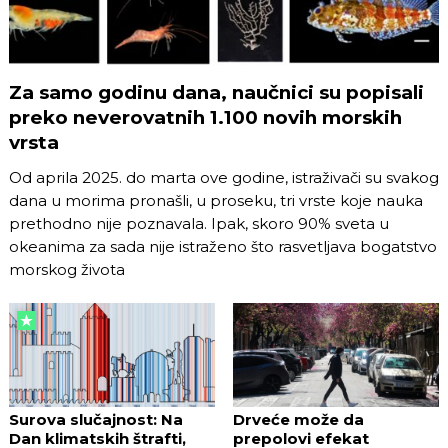
Za samo godinu dana, naučnici su popisali
preko neverovatnih 1.100 novih morskih
vrsta
Od aprila 2025. do marta ove godine, istraživači su svakog
dana u morima pronašli, u proseku, tri vrste koje nauka
prethodno nije poznavala. Ipak, skoro 90% sveta u
okeanima za sada nije istraženo što rasvetljava bogatstvo
morskog života
Surova slučajnost: Na
Drveće može da
Dan klimatskih štrafti,
prepolovi efekat