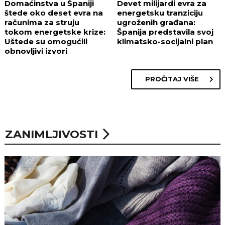
Domaćinstva u Španiji
Devet milijardi evra za
štede oko deset evra na
energetsku tranziciju
računima za struju
ugroženih građana:
tokom energetske krize:
Španija predstavila svoj
Uštede su omogućili
klimatsko-socijalni plan
obnovljivi izvori
PROČITAJ VIŠE
ZANIMLJIVOSTI