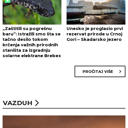
„Zaštitili su pogrešnu
Unesko je proglasio prvi
baru”: Istražili smo šta se
rezervat prirode u Crnoj
tačno desilo tokom
Gori – Skadarsko jezero
krčenja važnih prirodnih
staništa za izgradnju
solarne elektrane Brebex
PROČITAJ VIŠE
VAZDUH