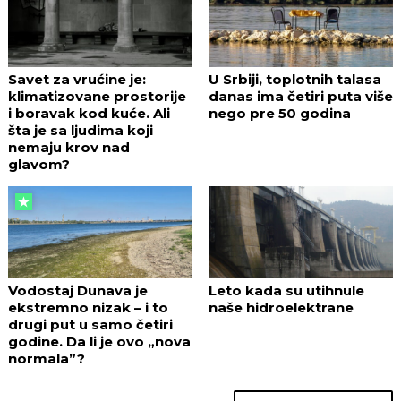
Savet za vrućine je:
U Srbiji, toplotnih talasa
klimatizovane prostorije
danas ima četiri puta više
i boravak kod kuće. Ali
nego pre 50 godina
šta je sa ljudima koji
nemaju krov nad
glavom?
Vodostaj Dunava je
Leto kada su utihnule
ekstremno nizak – i to
naše hidroelektrane
drugi put u samo četiri
godine. Da li je ovo „nova
normala”?