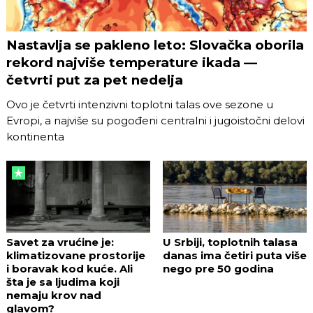
Nastavlja se pakleno leto: Slovačka oborila
rekord najviše temperature ikada —
četvrti put za pet nedelja
Ovo je četvrti intenzivni toplotni talas ove sezone u
Evropi, a najviše su pogođeni centralni i jugoistočni delovi
kontinenta
Savet za vrućine je:
U Srbiji, toplotnih talasa
klimatizovane prostorije
danas ima četiri puta više
i boravak kod kuće. Ali
nego pre 50 godina
šta je sa ljudima koji
nemaju krov nad
glavom?