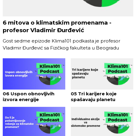
6 mitova o klimatskim promenama -
profesor Vladimir Đurđević
Gost sedme epizode Klima101 podkasta je profesor
Vladimir Đurđević sa Fizičkog fakulteta u Beogradu
06 Uspon obnovljivih
05 Tri karijere koje
izvora energije
spašavaju planetu