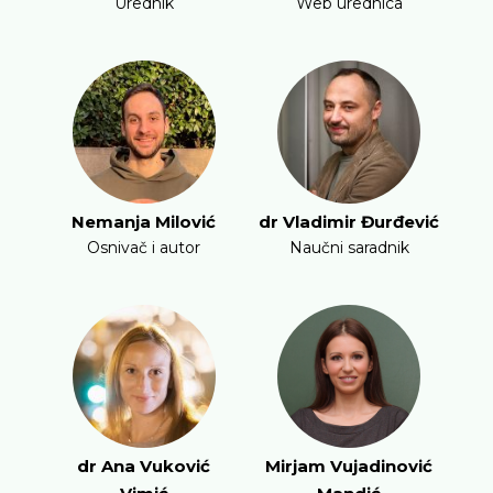
Urednik
Web urednica
Nemanja Milović
dr Vladimir Đurđević
Osnivač i autor
Naučni saradnik
dr Ana Vuković
Mirjam Vujadinović