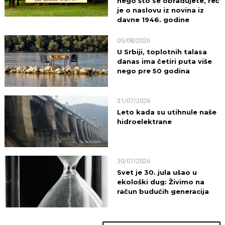
nego što se obradujete, reč
je o naslovu iz novina iz
davne 1946. godine
05/08/2026
U Srbiji, toplotnih talasa
danas ima četiri puta više
nego pre 50 godina
31/07/2026
Leto kada su utihnule naše
hidroelektrane
30/07/2026
Svet je 30. jula ušao u
ekološki dug: Živimo na
račun budućih generacija