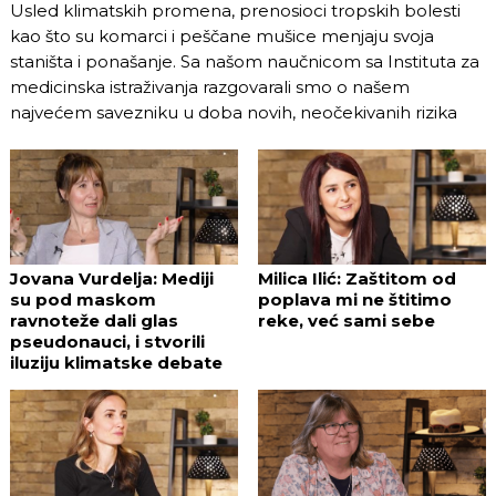
Usled klimatskih promena, prenosioci tropskih bolesti
kao što su komarci i peščane mušice menjaju svoja
staništa i ponašanje. Sa našom naučnicom sa Instituta za
medicinska istraživanja razgovarali smo o našem
najvećem savezniku u doba novih, neočekivanih rizika
Jovana Vurdelja: Mediji
Milica Ilić: Zaštitom od
su pod maskom
poplava mi ne štitimo
ravnoteže dali glas
reke, već sami sebe
pseudonauci, i stvorili
iluziju klimatske debate