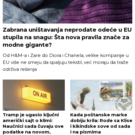
Zabrana uništavanja neprodate odeće u EU
stupila na snagu: Šta nova pravila znače za
modne gigante?
Od H&M-a i Zare do Diora i Chanela, velike kompanije u
EU više ne smeju da spaljuju tekstil, već moraju da traže
održiva rešenja
Tramp je ugasio ključni
Kada poštanske marke
američki sajt o klimi:
dobiju krila: Rode sa Klise
Naučnici sada čuvaju ove
i kikindske sove od sada
podatke na novom,
i na pismima