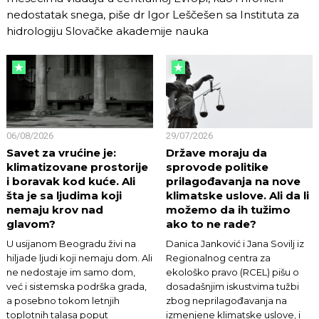
nedostatak snega, piše dr Igor Leščešen sa Instituta za
hidrologiju Slovačke akademije nauka
06/08/2026
29/07/2026
Savet za vrućine je:
Države moraju da
klimatizovane prostorije
sprovode politike
i boravak kod kuće. Ali
prilagođavanja na nove
šta je sa ljudima koji
klimatske uslove. Ali da li
nemaju krov nad
možemo da ih tužimo
glavom?
ako to ne rade?
U usijanom Beogradu živi na
Danica Janković i Jana Sovilj iz
hiljade ljudi koji nemaju dom. Ali
Regionalnog centra za
ne nedostaje im samo dom,
ekološko pravo (RCEL) pišu o
već i sistemska podrška grada,
dosadašnjim iskustvima tužbi
a posebno tokom letnjih
zbog neprilagođavanja na
toplotnih talasa poput
izmenjene klimatske uslove, i