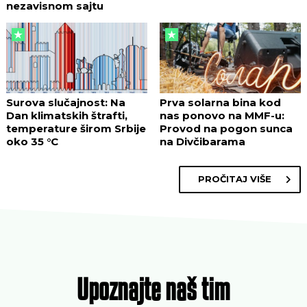
nezavisnom sajtu
Surova slučajnost: Na
Prva solarna bina kod
Dan klimatskih štrafti,
nas ponovo na MMF-u:
temperature širom Srbije
Provod na pogon sunca
oko 35 °C
na Divčibarama
PROČITAJ VIŠE
Upoznajte naš tim