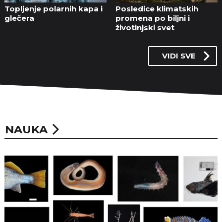
Topljenje polarnih kapa i
Posledice klimatskih
glečera
promena po biljni i
životinjski svet
VIDI SVE
NAUKA