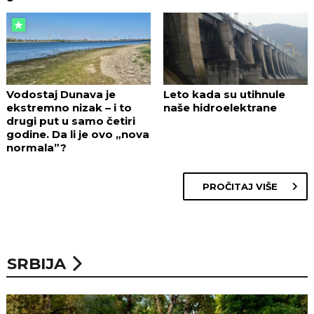
Vodostaj Dunava je
Leto kada su utihnule
ekstremno nizak – i to
naše hidroelektrane
drugi put u samo četiri
godine. Da li je ovo „nova
normala”?
PROČITAJ VIŠE
SRBIJA