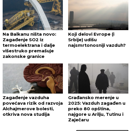
Na Balkanu ništa novo:
Koji delovi Evrope (i
Zagađenje SO2 iz
Srbije) udišu
termoelektrana i dalje
najsmrtonosniji vazduh?
višestruko premašuje
zakonske granice
Zagađenje vazduha
Građansko merenje u
povećava rizik od razvoja
2025: Vazduh zagađen u
Alchajmerove bolesti,
preko 80 opština,
otkriva nova studija
najgore u Arilju, Tutinu i
Zaječaru