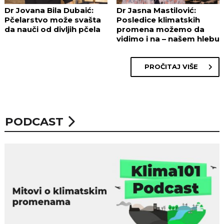
Dr Jovana Bila Dubaić:
Dr Jasna Mastilović:
Pčelarstvo može svašta
Posledice klimatskih
da nauči od divljih pčela
promena možemo da
vidimo i na – našem hlebu
PROČITAJ VIŠE
PODCAST