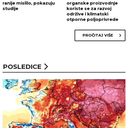
ranije mislilo, pokazuju
organske proizvodnje
studije
koriste se za razvoj
održive i klimatski
otporne poljoprivrede
PROČITAJ VIŠE
POSLEDICE