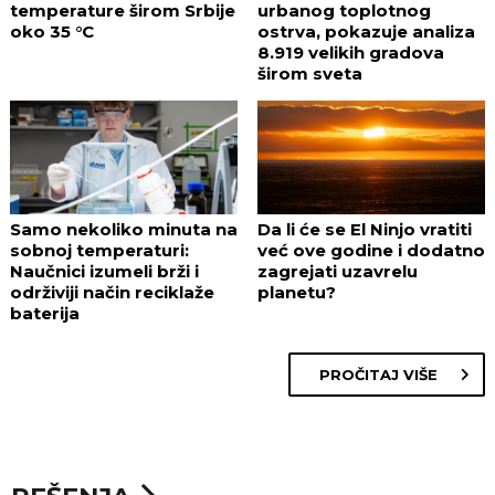
temperature širom Srbije
urbanog toplotnog
oko 35 °C
ostrva, pokazuje analiza
8.919 velikih gradova
širom sveta
Samo nekoliko minuta na
Da li će se El Ninjo vratiti
sobnoj temperaturi:
već ove godine i dodatno
Naučnici izumeli brži i
zagrejati uzavrelu
održiviji način reciklaže
planetu?
baterija
PROČITAJ VIŠE