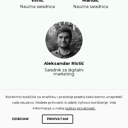
Vimić
Mandić
Naučna saradnica
Naučna saradnica
Aleksandar Ristić
Saradnik za digitalni
marketing
Koristimo kolačiće za analitiku i praćenje poseta kako bismo unapredili
vaše iskustvo. Možete prihvatiti ili odbiti njihovo korišćenje. Više
informacija u našoj
politici privatnosti.
Rad Klima101 podržavaju:
ODBIJAM
PRIHVATAM