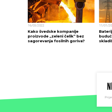
16/03/2022
11/01/2
Kako švedske kompanije
Bateri
proizvode „zeleni čelik” bez
buduć
sagorevanja fosilnih goriva?
skladi
N
Prija