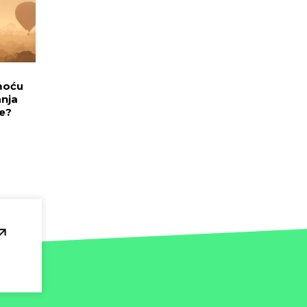
moću
anja
re?