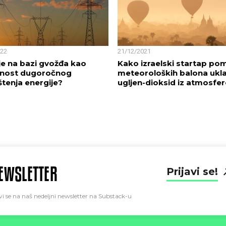
022
21/12/2021
je na bazi gvožđa kao
Kako izraelski startap po
nost dugoročnog
meteoroloških balona ukl
štenja energije?
ugljen-dioksid iz atmosfe
EWSLETTER
Prijavi se!
vi se na naš nedeljni newsletter na Substack-u