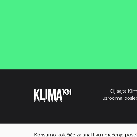
Cilj sajta Kl
uzrocima, posle
Koristimo kolačiće za analitiku i praćenje pose