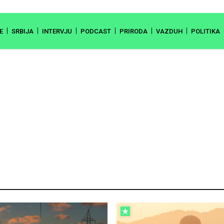
E
SRBIJA
INTERVJU
PODCAST
PRIRODA
VAZDUH
POLITIKA