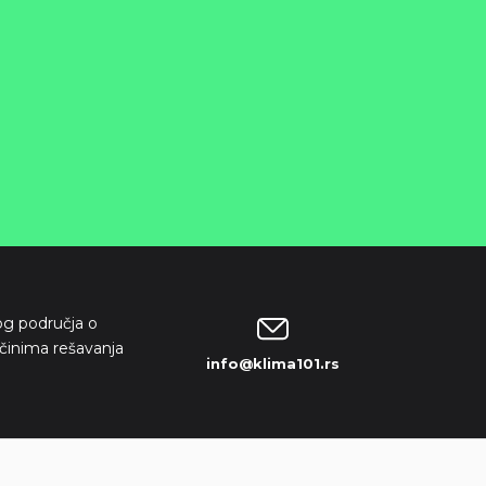
kog područja o
činima rešavanja
info@klima101.rs