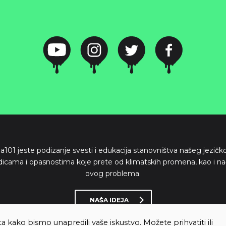
ima101 jeste podizanje svesti i edukacija stanovništva našeg jezič
dicama i opasnostima koje prete od klimatskih promena, kao i na
ovog problema.
NAŠA IDEJA
ta kako bismo unapredili vaše iskustvo. Možete prihvatiti ili