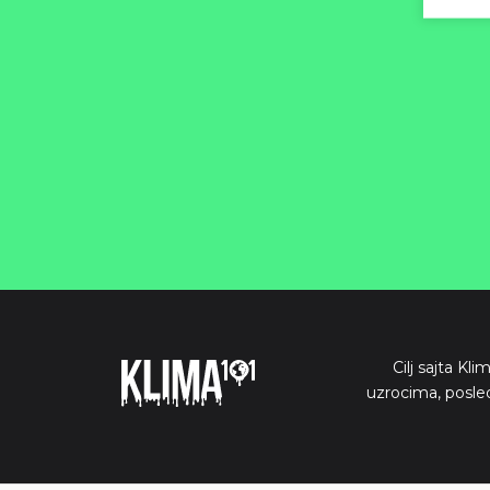
Cilj sajta Kl
uzrocima, posle