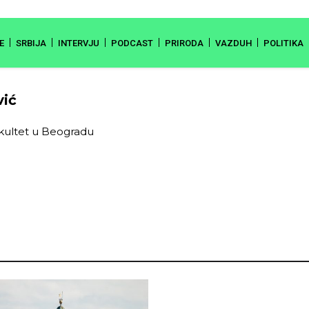
E
SRBIJA
INTERVJU
PODCAST
PRIRODA
VAZDUH
POLITIKA
vić
akultet u Beogradu