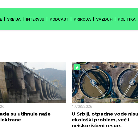
E
SRBIJA
INTERVJU
PODCAST
PRIRODA
VAZDUH
POLITIKA
026
17/03/2026
ada su utihnule naše
U Srbiji, otpadne vode ni
lektrane
ekološki problem, već i
neiskorišćeni resurs