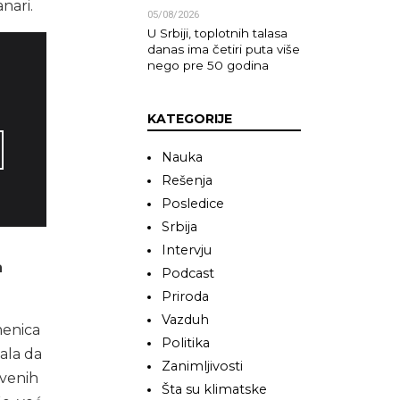
nari.
05/08/2026
U Srbiji, toplotnih talasa
danas ima četiri puta više
nego pre 50 godina
KATEGORIJE
Nauka
Rešenja
Posledice
Srbija
Intervju
a
Podcast
Priroda
Vazduh
menica
Politika
ala da
Zanimljivosti
tvenih
Šta su klimatske