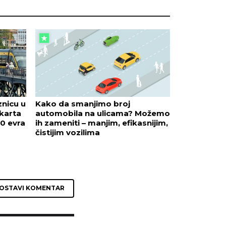
znicu u
Kako da smanjimo broj
karta
automobila na ulicama? Možemo
0 evra
ih zameniti – manjim, efikasnijim,
čistijim vozilima
OSTAVI KOMENTAR