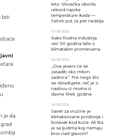
leto: Slovačka oborila
rekord najviše
temperature ikada —
 biti
četvrti put za pet nedelja
07/08/2026
Kako fosilna industrija
oštaće
već 50 godina laže o
klimatskim promenama
 javni
06/08/2026
metara
„Ove jeseni će se
zasaditi oko milion
sadnica”: Pre nego što
se obradujete, reč je o
viđeno
naslovu iz novina iz
 u
davne 1946. godine
06/08/2026
Savet za vrućine je:
n je da
klimatizovane prostorije i
boravak kod kuće. Ali šta
 grad
je sa ljudima koji nemaju
ombiji
krov nad glavom?