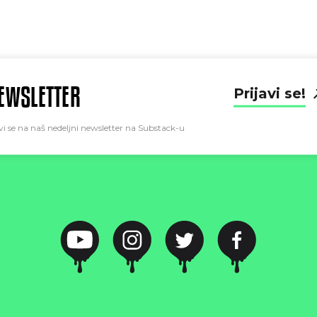
EWSLETTER
Prijavi se!
vi se na naš nedeljni newsletter na Substack-u