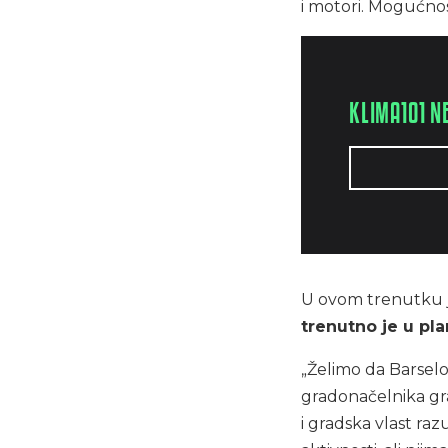
i motori. Mogućnos
KLIMA101 N
U ovom trenutku 
trenutno je u pla
„Želimo da Barselo
gradonačelnika gra
i gradska vlast r