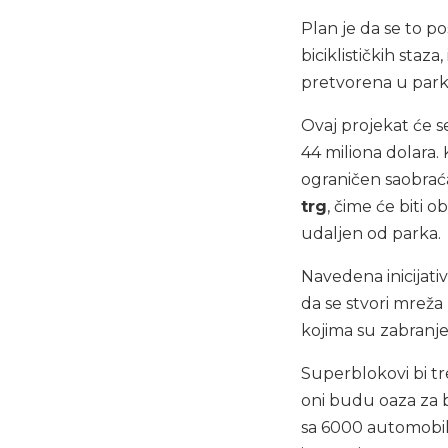
Plan je da se to po
biciklističkih staza
pretvorena u park
Ovaj projekat će s
44 miliona dolara. 
ograničen saobrać
trg
, čime će biti
udaljen od parka.
Navedena inicijati
da se stvori mrež
kojima su zabranje
Superblokovi bi t
oni budu oaza za 
sa 6000 automobil