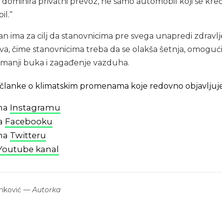
ma dominira privatni prevoz, ne samo automobil koji se krec
il.“
an ima za cilj da stanovnicima pre svega unapredi zdravlj
a, čime stanovnicima treba da se olakša šetnja, omoguć
 i smanji buka i zagađenje vazduha.
 i članke o klimatskim promenama koje redovno objavljuj
 na
Instagramu
na
Facebooku
 na
Twitteru
Youtube kanal
nković
—
Autorka