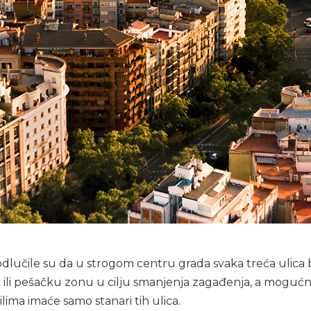
 odlučile su da u strogom centru grada svaka treća ulica
 ili pešačku zonu u cilju smanjenja zagađenja, a moguć
ima imaće samo stanari tih ulica.