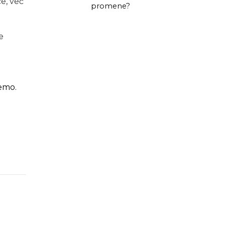
́e, već
promene?
e
i
emo.