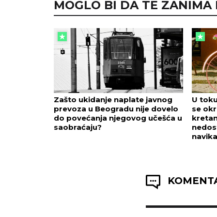
MOGLO BI DA TE ZANIMA I.
Zašto ukidanje naplate javnog
U toku
prevoza u Beogradu nije dovelo
se okr
do povećanja njegovog učešća u
kretan
saobraćaju?
nedost
navik
KOMENTA