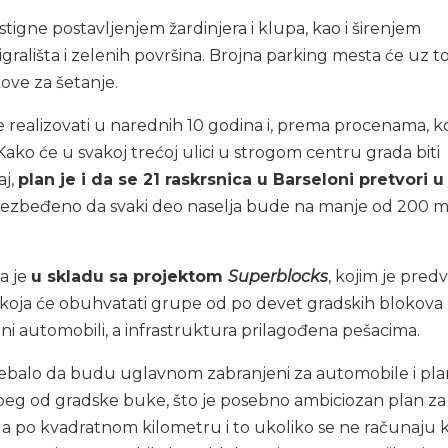
stigne postavljenjem žardinjera i klupa, kao i širenjem
, igrališta i zelenih površina. Brojna parking mesta će uz to
ove za šetanje.
e realizovati u narednih 10 godina i, prema procenama, k
Kako će u svakoj trećoj ulici u strogom centru grada biti
aj,
plan je i da se 21 raskrsnica u Barseloni pretvori u
 obezbeđeno da svaki deo naselja bude na manje od 200 
va je
u skladu sa projektom
Superblocks
, kojim je pred
a koja će obuhvatati grupe od po devet gradskih blokova
ni automobili, a infrastruktura prilagođena pešacima.
rebalo da budu uglavnom zabranjeni za automobile i pla
beg od gradske buke, što je posebno ambiciozan plan za
a po kvadratnom kilometru i to ukoliko se ne računaju k