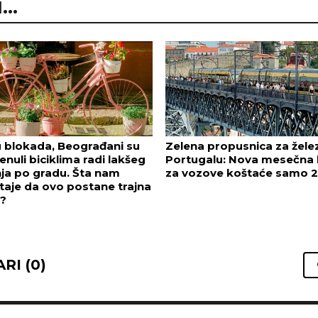
..
 blokada, Beograđani su
Zelena propusnica za žele
enuli biciklima radi lakšeg
Portugalu: Nova mesečna 
ja po gradu. Šta nam
za vozove koštaće samo 2
aje da ovo postane trajna
a?
RI (0)