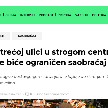
E
SRBIJA
INTERVJU
PODCAST
PRIRODA
VAZDUH
POLITIKA
STI
SAOBRAĆAJ
 trećoj ulici u strogom cent
e biće ograničen saobraćaj
stigne postavljenjem žardinjera i klupa, kao i širenjem bi
 površina
vana Stanković
izvor: fastcompany.com
0