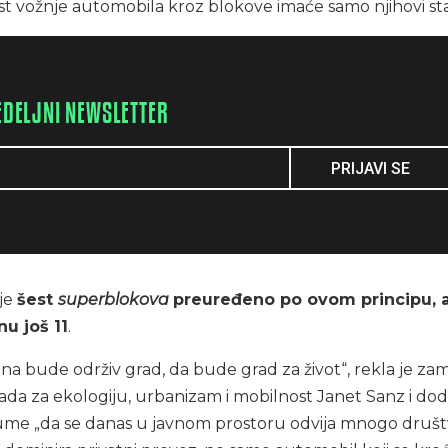
t vožnje automobila kroz blokove imaće samo njihovi sta
EDELJNI NEWSLETTER
PRIJAVI SE
je
šest
superblokova
preuređeno po ovom principu, 
nu još 11
.
na bude održiv grad, da bude grad za život“, rekla je za
da za ekologiju, urbanizam i mobilnost Janet Sanz i dod
azume „da se danas u javnom prostoru odvija mnogo druš