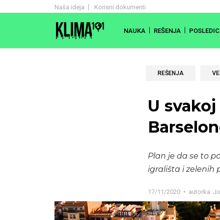
Naša ideja
Korisni dokumenti
NAUKA
REŠENJA
POSLEDIC
REŠENJA
VE
U svakoj
Barselon
Plan je da se to po
igrališta i zelenih
17/11/2020
autorka:
Jo