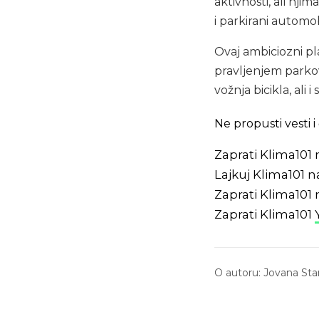
aktivnosti, ali nji
i parkirani automob
Ovaj ambiciozni pl
pravljenjem parkov
vožnja bicikla, ali
Ne propusti vesti
Zaprati Klima101
Lajkuj Klima101 
Zaprati Klima101
Zaprati Klima101
O autoru:
Jovana Sta