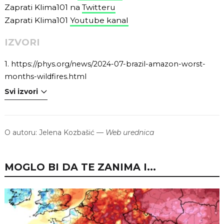
Zaprati Klima101 na
Twitteru
Zaprati Klima101
Youtube kanal
IZVORI
1.
https://phys.org/news/2024-07-brazil-amazon-worst-
months-wildfires.html
Svi izvori
O autoru:
Jelena Kozbašić
—
Web urednica
MOGLO BI DA TE ZANIMA I...