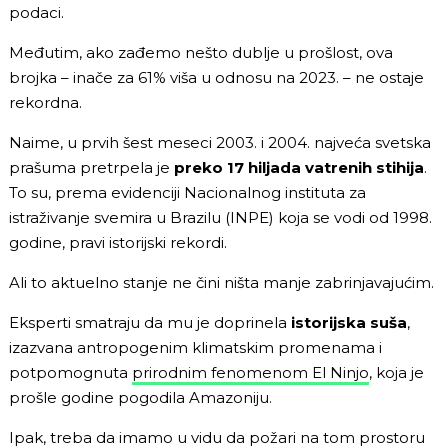
podaci.
Međutim, ako zađemo nešto dublje u prošlost, ova
brojka – inače za 61% viša u odnosu na 2023. – ne ostaje
rekordna.
Naime, u prvih šest meseci 2003. i 2004. najveća svetska
prašuma pretrpela je
preko 17 hiljada vatrenih stihija
.
To su, prema evidenciji Nacionalnog instituta za
istraživanje svemira u Brazilu (INPE) koja se vodi od 1998.
godine, pravi istorijski rekordi.
Ali to aktuelno stanje ne čini ništa manje zabrinjavajućim.
Eksperti smatraju da mu je doprinela
istorijska suša
,
izazvana antropogenim klimatskim promenama i
potpomognuta
prirodnim fenomenom El Ninjo
, koja je
prošle godine pogodila Amazoniju.
Ipak, treba da imamo u vidu da požari na tom prostoru