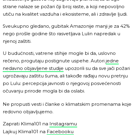
strane nalaze se požari čiji broj raste, a koji nepovoljno
utiču na kvalitet vazduha i ekosisteme, ali i zdravlje ljudi.
Sveukupno gledano, gubitak Amazonije manji je za 42%
nego prošle godine što rasvetljava Lulin napredak u
njenoj zaštiti.
U budućnosti, vatrene stihije mogle bi da, uslovno
rečeno, progutaju postignute uspehe. Autori
jedne
nedavno objavljene studije
upozorili su da sve jači požari
ugrožavaju zaštitu šuma, ali takođe rađaju novu pretnju
po Lulu: percepcija javnosti o njegovoj posvećenosti
očuvanju prirode mogla bi da oslabi.
Ne propusti vesti i članke o klimatskim promenama koje
redovno objavljujemo.
Zaprati Klima101 na
Instagramu
Lajkuj Klima101 na
Facebooku