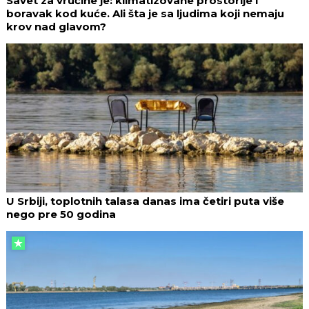
Savet za vrućine je: klimatizovane prostorije i
boravak kod kuće. Ali šta je sa ljudima koji nemaju
krov nad glavom?
U Srbiji, toplotnih talasa danas ima četiri puta više
nego pre 50 godina