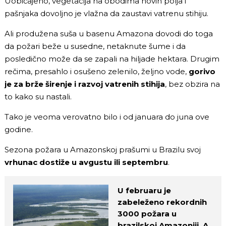
Uobičajeno, vegetacija na obodima novih polja i
pašnjaka dovoljno je vlažna da zaustavi vatrenu stihiju.
Ali produžena suša u basenu Amazona dovodi do toga
da požari beže u susedne, netaknute šume i da
posledično može da se zapali na hiljade hektara. Drugim
rečima, presahlo i osušeno zelenilo, željno vode,
gorivo
je za brže širenje i razvoj vatrenih stihija
, bez obzira na
to kako su nastali.
Tako je veoma verovatno bilo i od januara do juna ove
godine.
Sezona požara u Amazonskoj prašumi u Brazilu svoj
vrhunac dostiže u avgustu ili septembru
.
U februaru je
zabeleženo rekordnih
3000 požara u
brazilskoj Amazoniji. A