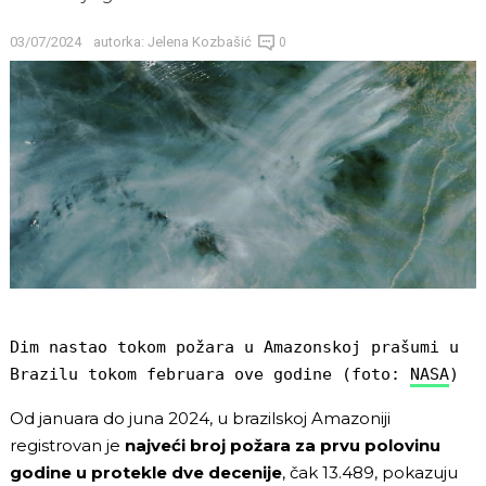
03/07/2024
autorka:
Jelena Kozbašić
0
Dim nastao tokom požara u Amazonskoj prašumi u 
Brazilu tokom februara ove godine (foto: 
NASA
)
Od januara do juna 2024, u brazilskoj Amazoniji
registrovan je
najveći broj požara za prvu polovinu
godine u protekle dve decenije
, čak 13.489, pokazuju