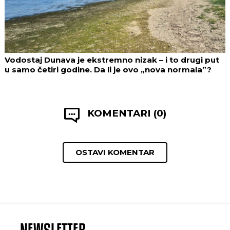
Vodostaj Dunava je ekstremno nizak – i to drugi put
u samo četiri godine. Da li je ovo „nova normala”?
KOMENTARI (0)
OSTAVI KOMENTAR
NEWSLETTER