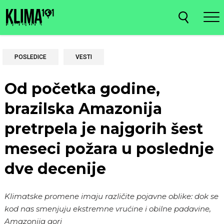
POSLEDICE
VESTI
Od početka godine,
brazilska Amazonija
pretrpela je najgorih šest
meseci požara u poslednje
dve decenije
Klimatske promene imaju različite pojavne oblike: dok se
kod nas smenjuju ekstremne vrućine i obilne padavine,
Amazonija gori