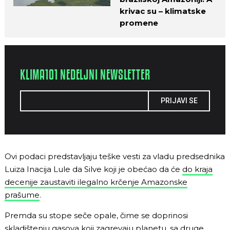
krivac su – klimatske
promene
KLIMA101 NEDELJNI NEWSLETTER
PRIJAVI SE
Ovi podaci predstavljaju teške vesti za vladu predsednika
Luiza Inacija Lule da Silve koji je obećao da će
do kraja
decenije zaustaviti ilegalno krčenje Amazonske
prašume
.
Premda su stope seče opale, čime se doprinosi
skladištenju gasova koji zagrevaju planetu, sa druge