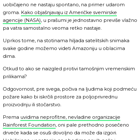
uobičajeno ne nastaju spontano, na primer udarom
groma.
Kako objašnjavaju iz Američke svemirske
agencije (NASA)
, u prašumi je jednostavno previše vlažno
pa vatra samostalno veoma retko nastaje.
Uprkos tome, na stotinama hiljada satelitskih snimaka
svake godine možemo videti Amazoniju u oblacima
dima.
Otkud to ako se naizgled protivi tamošnjim vremenskim
prilikama?
Odgovornost, pre svega, počiva na ljudima koji podmeću
požare kako bi iskrčili prostore za poljoprivrednu
proizvodnju ili stočarstvo.
Prema
uvidima neprofitne, nevladine organizacije
Rainforest Foundation
, oni pale prethodno posečeno
drveće kada se osuši dovoljno da može da izgori.