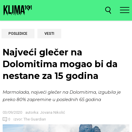
POSLEDICE
VESTI
Najveći glečer na
Dolomitima mogao bi da
nestane za 15 godina
Marmolada, najveći glečer na Dolomitima, izgubila je
preko 80% zapremine u poslednih 65 godina
03/09/2020
autorka:
Jovana Nikolić
izvor: The Guardian
0