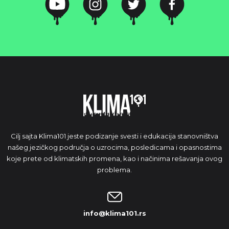
Cilj sajta Klima101 jeste podizanje svesti i edukacija stanovništva
našeg jezičkog područja o uzrocima, posledicama i opasnostima
koje prete od klimatskih promena, kao i načinima rešavanja ovog
problema.
info@klima101.rs