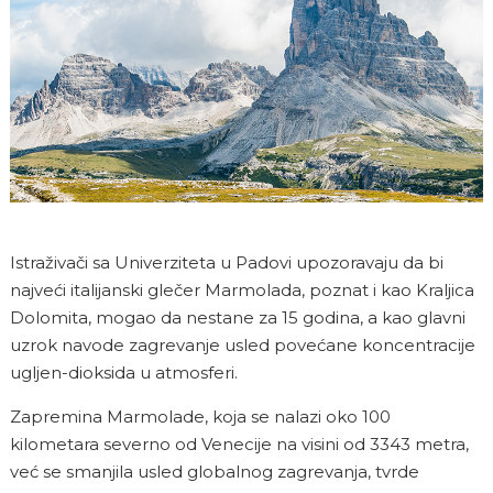
Istraživači sa Univerziteta u Padovi upozoravaju da bi
najveći italijanski glečer Marmolada, poznat i kao Kraljica
Dolomita, mogao da nestane za 15 godina, a kao glavni
uzrok navode zagrevanje usled povećane koncentracije
ugljen-dioksida u atmosferi.
Zapremina Marmolade, koja se nalazi oko 100
kilometara severno od Venecije na visini od 3343 metra,
već se smanjila usled globalnog zagrevanja, tvrde