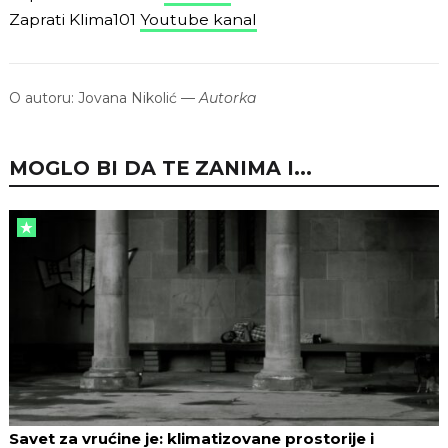
Zaprati Klima101
Youtube kanal
O autoru:
Jovana Nikolić
—
Autorka
MOGLO BI DA TE ZANIMA I...
Savet za vrućine je: klimatizovane prostorije i