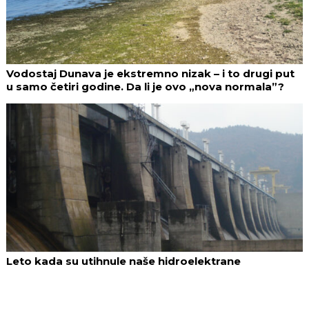
Vodostaj Dunava je ekstremno nizak – i to drugi put
u samo četiri godine. Da li je ovo „nova normala”?
Leto kada su utihnule naše hidroelektrane