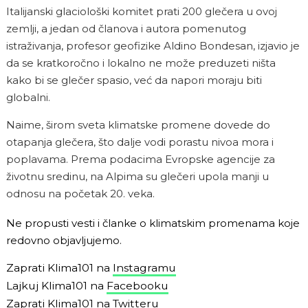
Italijanski glaciološki komitet prati 200 glečera u ovoj
zemlji, a jedan od članova i autora pomenutog
istraživanja, profesor geofizike Aldino Bondesan, izjavio je
da se kratkoročno i lokalno ne može preduzeti ništa
kako bi se glečer spasio, već da napori moraju biti
globalni.
Naime, širom sveta klimatske promene dovede do
otapanja glečera, što dalje vodi porastu nivoa mora i
poplavama. Prema podacima Evropske agencije za
životnu sredinu, na Alpima su glečeri upola manji u
odnosu na početak 20. veka.
Ne propusti vesti i članke o klimatskim promenama koje
redovno objavljujemo.
Zaprati Klima101 na
Instagramu
Lajkuj Klima101 na
Facebooku
Zaprati Klima101 na
Twitteru