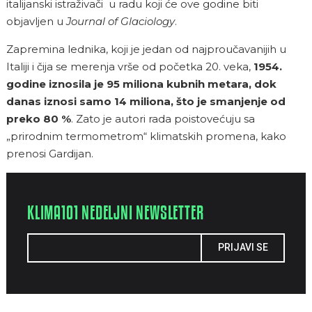
italijanski istraživači u radu koji će ove godine biti
objavljen u
Journal of Glaciology
.
Zapremina lednika, koji je jedan od najproučavanijih u
Italiji i čija se merenja vrše od početka 20. veka,
1954.
godine iznosila je 95 miliona kubnih metara, dok
danas iznosi samo 14 miliona, što je smanjenje od
preko 80 %
. Zato je autori rada poistovećuju sa
„prirodnim termometrom“ klimatskih promena, kako
prenosi Gardijan.
KLIMA101 NEDELJNI NEWSLETTER
PRIJAVI SE