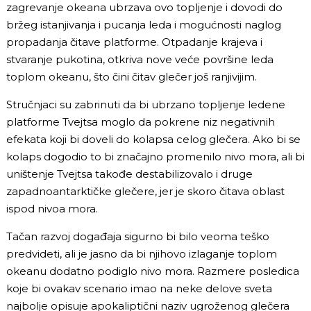
zagrevanje okeana ubrzava ovo topljenje i dovodi do
bržeg istanjivanja i pucanja leda i mogućnosti naglog
propadanja čitave platforme. Otpadanje krajeva i
stvaranje pukotina, otkriva nove veće površine leda
toplom okeanu, što čini čitav glečer još ranjivijim.
Stručnjaci su zabrinuti da bi ubrzano topljenje ledene
platforme Tvejtsa moglo da pokrene niz negativnih
efekata koji bi doveli do kolapsa celog glečera. Ako bi se
kolaps dogodio to bi značajno promenilo nivo mora, ali bi
uništenje Tvejtsa takođe destabilizovalo i druge
zapadnoantarktičke glečere, jer je skoro čitava oblast
ispod nivoa mora.
Tačan razvoj događaja sigurno bi bilo veoma teško
predvideti, ali je jasno da bi njihovo izlaganje toplom
okeanu dodatno podiglo nivo mora. Razmere posledica
koje bi ovakav scenario imao na neke delove sveta
najbolje opisuje apokaliptični naziv ugroženog glečera