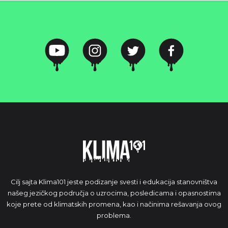
Cilj sajta Klima101 jeste podizanje svesti i edukacija stanovništva
našeg jezičkog područja o uzrocima, posledicama i opasnostima
koje prete od klimatskih promena, kao i načinima rešavanja ovog
problema.