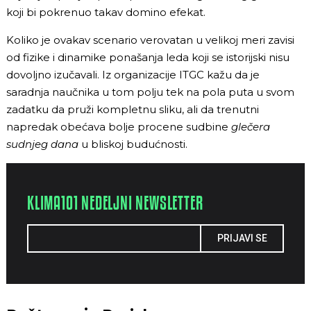
koji bi pokrenuo takav domino efekat.
Koliko je ovakav scenario verovatan u velikoj meri zavisi
od fizike i dinamike ponašanja leda koji se istorijski nisu
dovoljno izučavali. Iz organizacije ITGC kažu da je
saradnja naučnika u tom polju tek na pola puta u svom
zadatku da pruži kompletnu sliku, ali da trenutni
napredak obećava bolje procene sudbine
glečera
sudnjeg dana
u bliskoj budućnosti.
KLIMA101 NEDELJNI NEWSLETTER
PRIJAVI SE