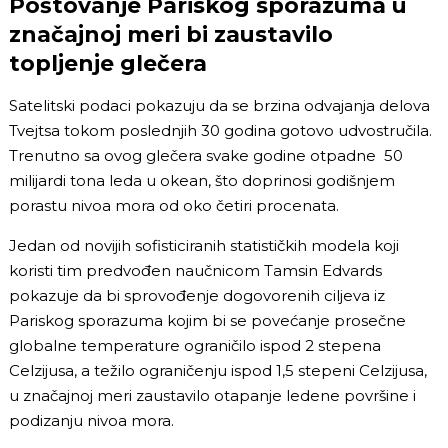
Poštovanje Pariskog sporazuma u
značajnoj meri bi zaustavilo
topljenje glečera
Satelitski podaci pokazuju da se brzina odvajanja delova
Tvejtsa tokom poslednjih 30 godina gotovo udvostručila.
Trenutno sa ovog glečera svake godine otpadne 50
milijardi tona leda u okean, što doprinosi godišnjem
porastu nivoa mora od oko četiri procenata.
Jedan od novijih sofisticiranih statističkih modela koji
koristi tim predvođen naučnicom Tamsin Edvards
pokazuje da bi sprovođenje dogovorenih ciljeva iz
Pariskog sporazuma kojim bi se povećanje prosečne
globalne temperature ograničilo ispod 2 stepena
Celzijusa, a težilo ograničenju ispod 1,5 stepeni Celzijusa,
u značajnoj meri zaustavilo otapanje ledene površine i
podizanju nivoa mora.