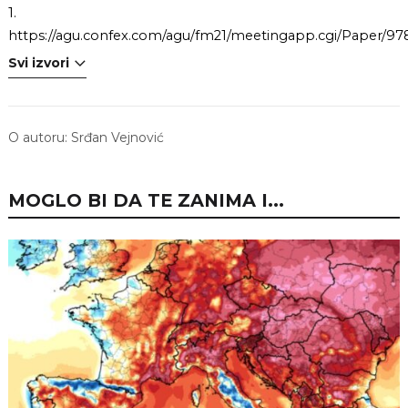
1.
https://agu.confex.com/agu/fm21/meetingapp.cgi/Paper/97
Svi izvori
O autoru:
Srđan Vejnović
MOGLO BI DA TE ZANIMA I...