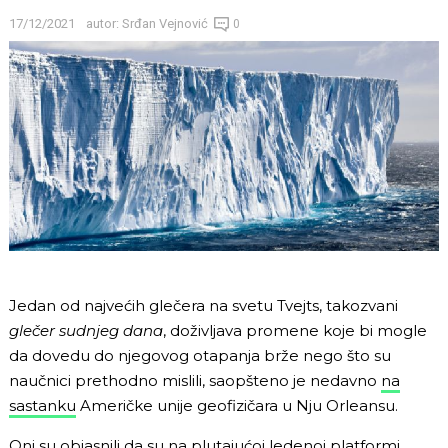
17/12/2021
autor:
Srđan Vejnović
0
Jedan od najvećih glečera na svetu Tvejts, takozvani
glečer sudnjeg dana
, doživljava promene koje bi mogle
da dovedu do njegovog otapanja brže nego što su
naučnici prethodno mislili, saopšteno je nedavno
na
sastanku
Američke unije geofizičara u Nju Orleansu.
Oni su objasnili da su na plutajućoj ledenoj platformi