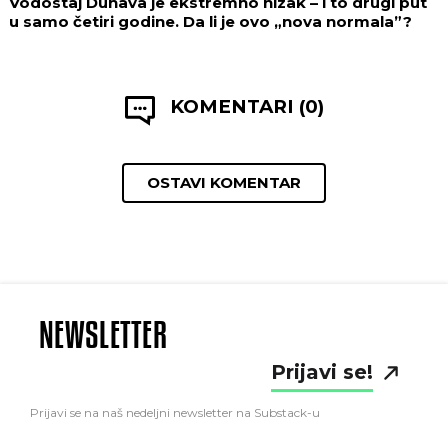
Vodostaj Dunava je ekstremno nizak – i to drugi put
u samo četiri godine. Da li je ovo „nova normala”?
KOMENTARI (0)
OSTAVI KOMENTAR
NEWSLETTER
Prijavi se!
Prijavi se na naš nedeljni newsletter na Substack-u