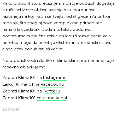
Kako bi stvorili što preciznije simulacije budućih događaja
stručnjaci iz ove oblasti nastoje da u potpunosti
razumeju na koji način se Tvejts i ostali glečeri Antartika
menjaju, što zbog njihove kompleksne prirode nije
nimalo lak zadatak. Dodatno, takav poduhvat
podrazumeva naučne misije na ledu širom glečera koja
neretko mogu da ometaju ekstremni vremenski uslovi,
čineći čitav poduhvat još većim.
Ne propusti vesti i članke o klimatskim promenama koje
redovno objavljujemo.
Zaprati Klima101 na
Instagramu
Lajkuj Klima101 na
Facebooku
Zaprati Klima101 na
Twitteru
Zaprati Klima101
Youtube kanal
IZVORI