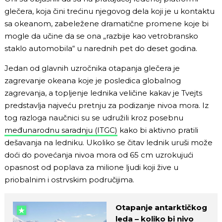
glečera, koja čini trećinu njegovog dela koji je u kontaktu
sa okeanom, zabeležene dramatične promene koje bi
mogle da učine da se ona „razbije kao vetrobransko
staklo automobila“ u narednih pet do deset godina.
Jedan od glavnih uzročnika otapanja glečera je
zagrevanje okeana koje je posledica globalnog
zagrevanja, a topljenje lednika veličine kakav je Tvejts
predstavlja najveću pretnju za podizanje nivoa mora. Iz
tog razloga naučnici su se udružili kroz posebnu
međunarodnu saradnju (ITGC)
kako bi aktivno pratili
dešavanja na ledniku. Ukoliko se čitav lednik uruši može
doći do povećanja nivoa mora od 65 cm uzrokujući
opasnost od poplava za milione ljudi koji žive u
priobalnim i ostrvskim područijima.
Otapanje antarktičkog
leda – koliko bi nivo