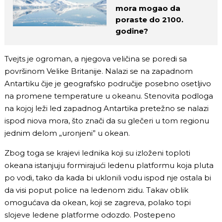
mora mogao da
poraste do 2100.
godine?
Tvejts je ogroman, a njegova veličina se poredi sa
površinom Velike Britanije. Nalazi se na zapadnom
Antartiku čije je geografsko područije posebno osetljivo
na promene temperature u okeanu. Stenovita podloga
na kojoj leži led zapadnog Antartika pretežno se nalazi
ispod niova mora, što znači da su glečeri u tom regionu
jednim delom „uronjeni” u okean.
Zbog toga se krajevi lednika koji su izloženi toploti
okeana istanjuju formirajući ledenu platformu koja pluta
po vodi, tako da kada bi uklonili vodu ispod nje ostala bi
da visi poput police na ledenom zidu. Takav oblik
omogućava da okean, koji se zagreva, polako topi
slojeve ledene platforme odozdo. Postepeno