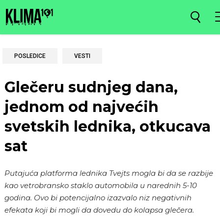
POSLEDICE
VESTI
Glečeru sudnjeg dana,
jednom od najvećih
svetskih lednika, otkucava
sat
Putajuća platforma lednika Tvejts mogla bi da se razbije
kao vetrobransko staklo automobila u narednih 5-10
godina. Ovo bi potencijalno izazvalo niz negativnih
efekata koji bi mogli da dovedu do kolapsa glečera.