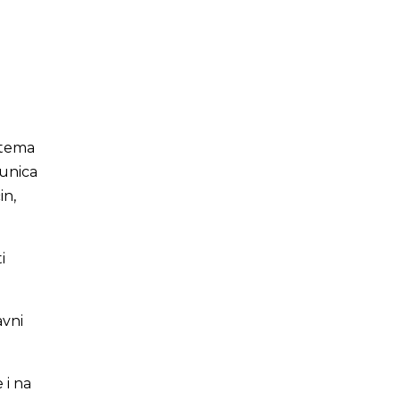
stema
čunica
in,
i
avni
 i na