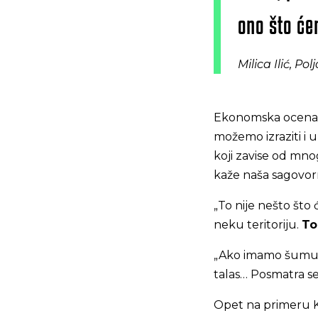
ono što će
Milica Ilić, P
Ekonomska ocena u
možemo izraziti i 
koji zavise od mnog
kaže naša sagovor
„To nije nešto što
neku teritoriju.
To
„Ako imamo šumu, 
talas… Posmatra se
Opet na primeru Ko