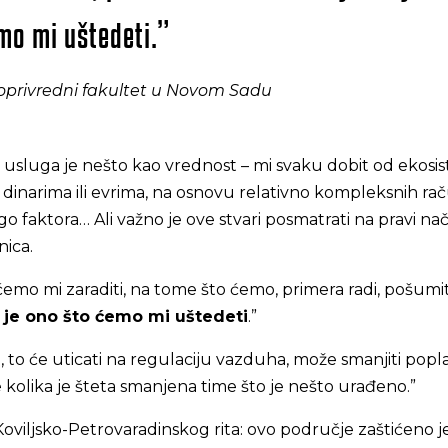
mo mi uštedeti.”
oljoprivredni fakultet u Novom Sadu
sluga je nešto kao vrednost – mi svaku dobit od ekosi
u dinarima ili evrima, na osnovu relativno kompleksnih ra
o faktora… Ali važno je ove stvari posmatrati na pravi nač
nica.
 ćemo mi zaraditi, na tome što ćemo, primera radi, pošumit
 je ono što ćemo mi uštedeti
.”
to će uticati na regulaciju vazduha, može smanjiti popl
 kolika je šteta smanjena time što je nešto urađeno.”
viljsko-Petrovaradinskog rita: ovo područje zaštićeno je