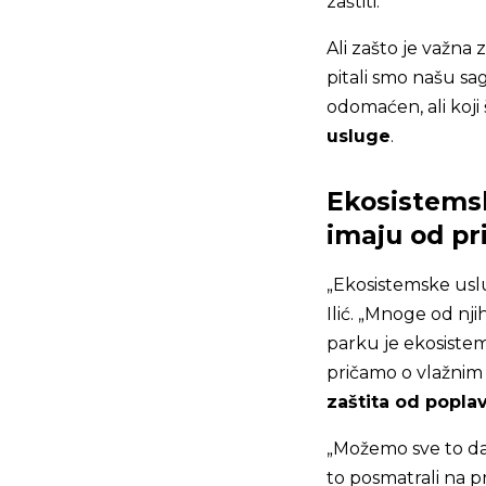
zaštiti.
Ali zašto je važna
pitali smo našu sa
odomaćen, ali koji 
usluge
.
Ekosistemsk
imaju od pr
„Ekosistemske uslu
Ilić. „Mnoge od nj
parku je ekosistems
pričamo o vlažnim 
zaštita od popla
„Možemo sve to da
to posmatrali na p