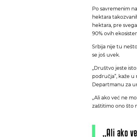
Po savremenim nau
hektara takozvanih
hektara, pre svega
90% ovih ekosiste
Srbija nije tu neš
se još uvek.
„Društvo jeste isto
područja”, kaže u r
Departmanu za ur
„Ali ako već ne m
zaštitimo ono što 
„Ali ako v