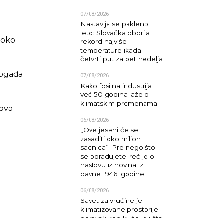
07/08/2026
Nastavlja se pakleno
leto: Slovačka oborila
 oko
rekord najviše
temperature ikada —
četvrti put za pet nedelja
 događa
07/08/2026
Kako fosilna industrija
već 50 godina laže o
klimatskim promenama
 ova
06/08/2026
„Ove jeseni će se
zasaditi oko milion
sadnica”: Pre nego što
se obradujete, reč je o
naslovu iz novina iz
davne 1946. godine
06/08/2026
Savet za vrućine je:
klimatizovane prostorije i