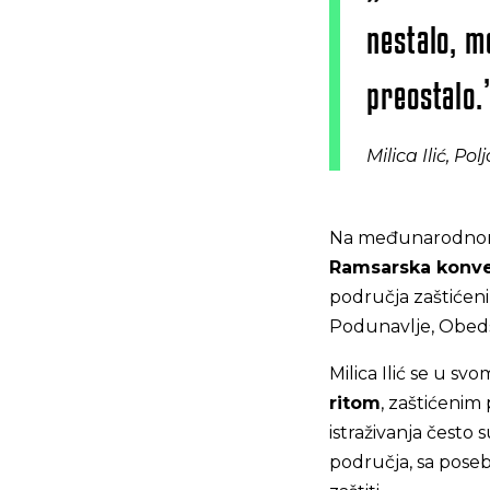
nestalo, m
preostalo.
Milica Ilić, P
Na međunarodnom n
Ramsarska konve
područja zaštićeni
Podunavlje, Obedsk
Milica Ilić se u s
ritom
, zaštićeni
istraživanja često
područja, sa pose