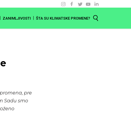
ZANIMLJIVOSTI
ŠTA SU KLIMATSKE PROMENE?
ne
h promena, pre
vom Sadu smo
groženo