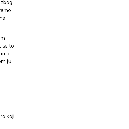
 zbog
oramo
žna
kom
o se to
 ima
zemlju
e
re koji