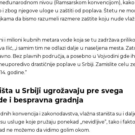
 međunarodnom nivou (Ramsarskom konvencijom), kako
ko i zbog njegove uloge u zaštiti od poplava. Štetu ne m
jkama da bismo razumeli razmere zaštite koju nude vla
oni i milioni kubnih metara vode koja se tu zadržava prili
a Ilić, „i samim tim ne odlazi dalje u naseljena mesta. Zat
avno. Bez plavnih područja, a posebno u Vojvodini gde ih
neuporedivo drastičnije poplave u Srbiji. Zamislite celu 
4. godine.”
išta u Srbiji ugrožavaju pre svega
e i bespravna gradnja
ih konvencija i zakonodavstva, vlažna staništa su i dalj
su usluge koje pružaju ponekad „nevidljive”, tako i fakto
kad ne možemo da vidimo golim okom.