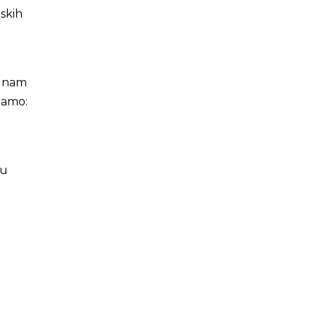
skih
i nam
tamo:
ku