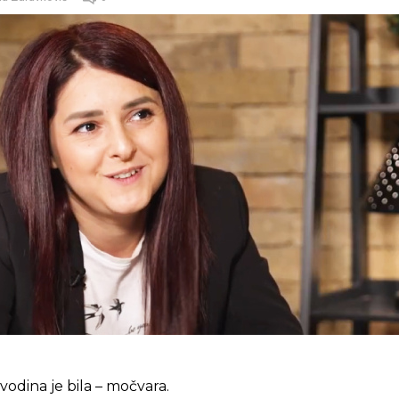
odina je bila – močvara.