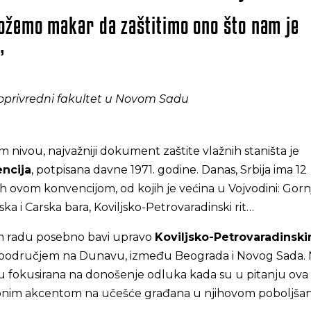
ožemo makar da zaštitimo ono što nam je
”
oljoprivredni fakultet u Novom Sadu
ivou, najvažniji dokument zaštite vlažnih staništa je
ncija
, potpisana davne 1971. godine. Danas, Srbija ima 12
h ovom konvencijom, od kojih je većina u Vojvodini: Gorn
a i Carska bara, Koviljsko-Petrovaradinski rit…
vom radu posebno bavi upravo
Koviljsko-Petrovaradinsk
m područjem na Dunavu, između Beograda i Novog Sada.
 su fokusirana na donošenje odluka kada su u pitanju ova
bnim akcentom na učešće građana u njihovom poboljšan