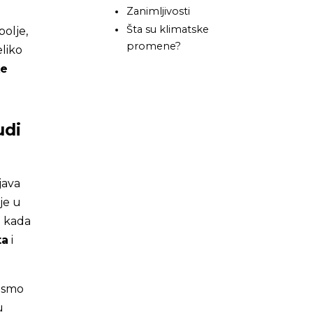
Zanimljivosti
Šta su klimatske
bolje,
promene?
eliko
ke
udi
java
je u
i kada
ta
i
bismo
u