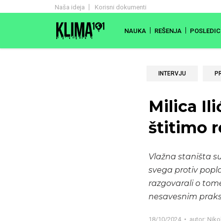
Naša ideja
Korisni dokumenti
NAUKA
REŠENJA
POSLEDIC
INTERVJU
P
Milica Il
štitimo 
Vlažna staništa s
svega protiv popl
razgovarali o tome
nesavesnim pra
18/10/2024
autor:
Niko