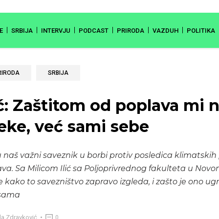
E
SRBIJA
INTERVJU
PODCAST
PRIRODA
VAZDUH
POLITIKA
RIRODA
SRBIJA
ić: Zaštitom od poplava mi 
reke, već sami sebe
u naš važni saveznik u borbi protiv posledica klimatski
ava. Sa Milicom Ilić sa Poljoprivrednog fakulteta u No
 kako to savezništvo zapravo izgleda, i zašto je ono u
ksama
la Zdravković
0