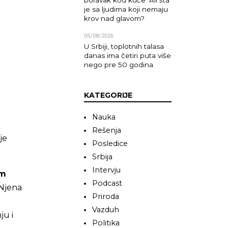
boravak kod kuće. Ali šta
je sa ljudima koji nemaju
krov nad glavom?
05/08/2026
U Srbiji, toplotnih talasa
danas ima četiri puta više
nego pre 50 godina
KATEGORIJE
Nauka
Rešenja
je
Posledice
Srbija
Intervju
im
Podcast
 Njena
Priroda
Vazduh
ju i
Politika