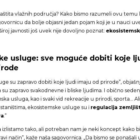
 zaštita vlažnih područja? Kako bismo razumeli ovu temu 
govornicu da bolje objasni jedan pojam koji je u nauci uv
široj javnosti još uvek nije dovoljno poznat:
ekosistems
e usluge: sve moguće dobiti koje lj
irode
ge su zapravo dobiti koje ljudi imaju od prirode”, objašn
ih su zapravo svakodnevne i bliske ljudima. I obično seden
ka usluga, kao i svaki vid rekreacije u prirodi, sporta… Al
staništima, ekosistemske usluge su i
regulacija zemljiš
va
.”
 izlistamo tako, ali potreban nam je neki koncept kako 
ravi način”, kaže naša sagovornica. „Da bismo se ponašali 