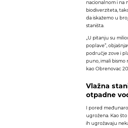
nacionalnom i na
biodiverziteta, ta
da iskažemo u bro
staništa.
„U pitanju su mili
poplave”, objašnjav
područje zove i pl
puno, imali bismo 
kao Obrenovac 201
Vlažna stan
otpadne vod
I pored međunarodn
ugrožena. Kao što 
ih ugrožavaju ne