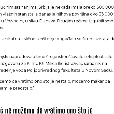
čnim saznanjima, Srbija je nekada imala preko 300.000
 vlažnih staništa, a danas je njihova površina oko 33.000
 u Vojvodini, u slivu Dunava. Drugim rečima, izgubili smo
ma.
to unikatna – slično uništenje događalo se širom sveta, a
rijski napredovalo time što je iskorišćavalo i eksploatisalo
azgovoru za Klimu101 Milica Ilić, istraživač saradnik na
eđenje voda Poljoprivrednog fakulteta u Novom Sadu.
ožemo da vratimo ono što je nestalo, možemo makar da
nam je preostalo.”
eć ne možemo da vratimo ono što je