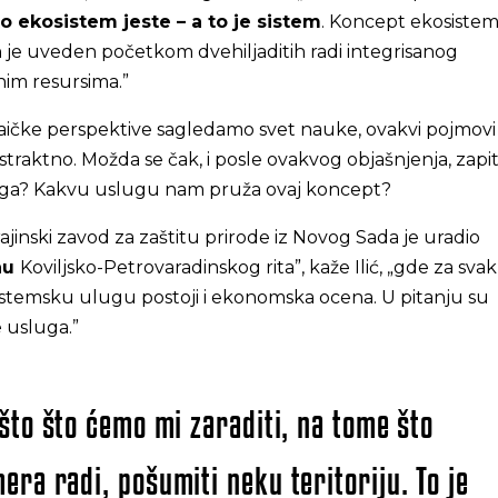
o ekosistem jeste – a to je sistem
. Koncept ekosistem
n je uveden početkom dvehiljaditih radi integrisanog
nim resursima.”
laičke perspektive sagledamo svet nauke, ovakvi pojmov
straktno. Možda se čak, i posle ovakvog objašnjenja, zapi
 toga? Kakvu uslugu nam pruža ovaj koncept?
ajinski zavod za zaštitu prirode iz Novog Sada je uradio
nu
Koviljsko-Petrovaradinskog rita”, kaže Ilić, „gde za sva
stemsku ulugu postoji i ekonomska ocena. U pitanju su
e usluga.”
ešto što ćemo mi zaraditi, na tome što
era radi, pošumiti neku teritoriju. To je