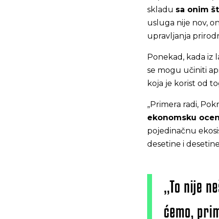
skladu
sa onim št
usluga nije nov, o
upravljanja prirod
Ponekad, kada iz 
se mogu učiniti ap
koja je korist od
„Primera radi, Pokr
ekonomsku oce
pojedinačnu ekosi
desetine i desetin
„To nije n
ćemo, prim