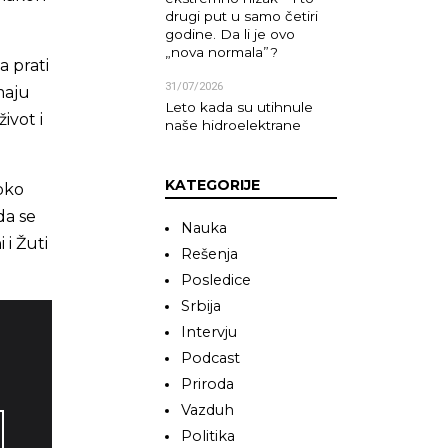
drugi put u samo četiri
godine. Da li je ovo
„nova normala”?
a prati
31/07/2026
maju
Leto kada su utihnule
ivot i
naše hidroelektrane
KATEGORIJE
oko
da se
Nauka
 i Žuti
Rešenja
Posledice
Srbija
Intervju
Podcast
Priroda
Vazduh
Politika