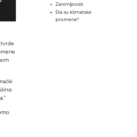
Zanimljivosti
Šta su klimatske
promene?
i tvrde
romene
enom
emački
išina
.
a.”
emo.