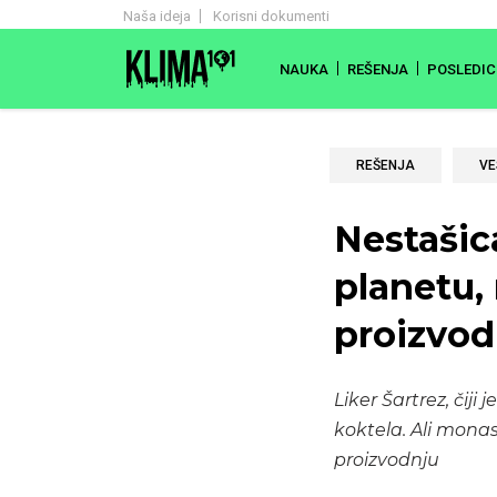
Naša ideja
Korisni dokumenti
NAUKA
REŠENJA
POSLEDIC
REŠENJA
VE
Nestašic
planetu,
proizvod
Liker Šartrez, čij
koktela. Ali monas
proizvodnju