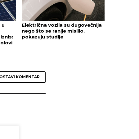
 u
Električna vozila su dugovečnija
nego što se ranije mislilo,
iznis:
pokazuju studije
olovi
OSTAVI KOMENTAR