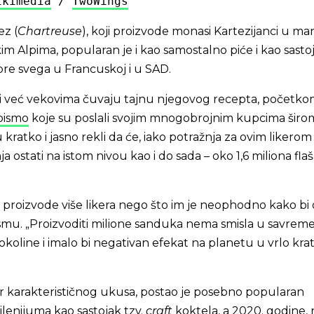
ikimedia
 / 
TwoWings
ez (
Chartreuse
), koji proizvode monasi Kartezijanci u ma
im Alpima, popularan je i kao samostalno piće i kao sasto
pre svega u Francuskoj i u SAD.
koji već vekovima čuvaju tajnu njegovog recepta, početk
 pismo
koje su poslali svojim mnogobrojnim kupcima širo
 kratko i jasno rekli da će, iako potražnja za ovim likerom 
 ostati na istom nivou kao i do sada – oko 1,6 miliona fla
 proizvode više likera nego što im je neophodno kako bi 
pismu. „Proizvoditi milione sanduka nema smisla u savre
okoline i imalo bi negativan efekat na planetu u vrlo kr
ker karakterističnog ukusa, postao je posebno popularan
enijuma kao sastojak tzv.
craft
koktela, a 2020. godine,