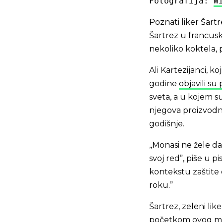
Fotografija: 
W
Poznati liker Šartr
Šartrez u francusk
nekoliko koktela, 
Ali Kartezijanci, 
godine
objavili su
sveta, a u kojem su
njegova proizvodnja
godišnje.
„Monasi ne žele da
svoj red”, piše u 
kontekstu zaštite 
roku.”
Šartrez, zeleni li
početkom ovog mil