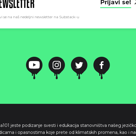
EWSLETTER
Prijavi se!
vi se na naš nedeljni newsletter na Substack-u
ima101 jeste podizanje svesti i edukacija stanovništva našeg jezič
dicama i opasnostima koje prete od klimatskih promena, kao i na