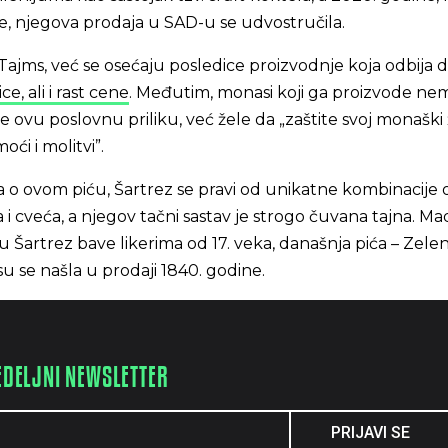
, njegova prodaja u SAD-u se udvostručila.
Tajms, već se osećaju posledice proizvodnje koja odbija d
ce, ali i rast cene
. Međutim, monasi koji ga proizvode ne
 ovu poslovnu priliku, već žele da „zaštite svoj monaški ž
ći i molitvi”.
 o ovom piću, Šartrez se pravi od unikatne kombinacije 
aka i cveća, a njegov tačni sastav je strogo čuvana tajna. Ma
 Šartrez bave likerima od 17. veka, današnja pića – Zeleni
su se našla u prodaji 1840. godine.
EDELJNI NEWSLETTER
PRIJAVI SE