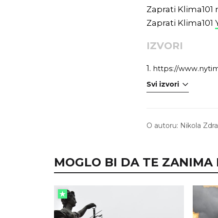
Zaprati Klima101
Zaprati Klima101
IZVORI
1.
https://www.nytim
Svi izvori
O autoru:
Nikola Zdr
MOGLO BI DA TE ZANIMA I.