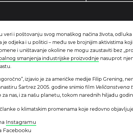
u veri i poštovanju svog monaškog načina života, odluka
 je odjeka i u politici – među sve brojnijim aktivistima koj
romene i uništavanje okoline ne mogu zaustaviti bez „p
balnog smanjenja industrijske proizvodnje
nasuprot nj
astu.
ugoročno”, izjavio je za američke medije Filip Grening, n
manastiru Šartrez 2005. godine snimio film
Veličanstvena t
je za nas, i za našu planetu, tokom narednih hiljadu godin
 i članke o klimatskim promenama koje redovno objavljuj
 na
Instagramu
na
Facebooku