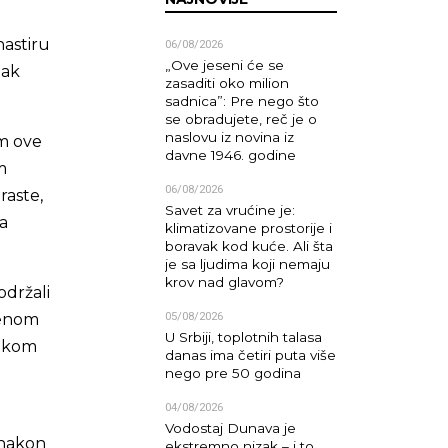
nastiru
06/08/2026
„Ove jeseni će se
jak
zasaditi oko milion
sadnica”: Pre nego što
se obradujete, reč je o
naslovu iz novina iz
om ove
davne 1946. godine
m
06/08/2026
raste,
Savet za vrućine je:
ša
klimatizovane prostorije i
boravak kod kuće. Ali šta
je sa ljudima koji nemaju
krov nad glavom?
održali
05/08/2026
menom
U Srbiji, toplotnih talasa
atkom
danas ima četiri puta više
nego pre 50 godina
04/08/2026
Vodostaj Dunava je
 nakon
ekstremno nizak – i to