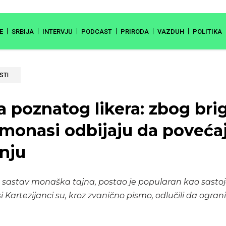
E
SRBIJA
INTERVJU
PODCAST
PRIRODA
VAZDUH
POLITIKA
STI
a poznatog likera: zbog bri
 monasi odbijaju da poveća
nju
i je sastav monaška tajna, postao je popularan kao sasto
i Kartezijanci su, kroz zvanično pismo, odlučili da ogra