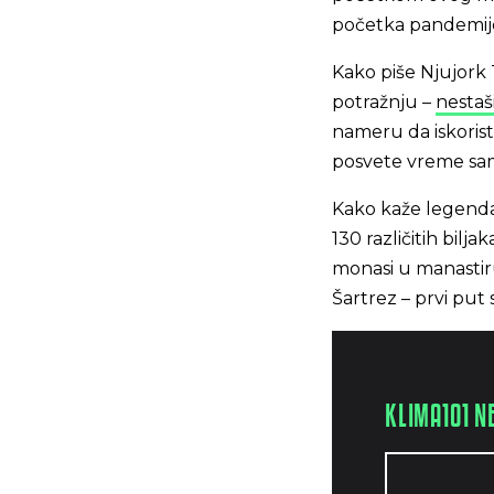
početka pandemije
Kako piše Njujork 
potražnju –
nestaši
nameru da iskoriste
posvete vreme samo
Kako kaže legenda
130 različitih bilj
monasi u manastiru
Šartrez – prvi put 
KLIMA101 N