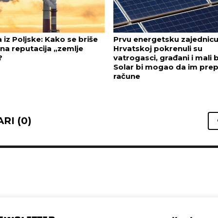
a iz Poljske: Kako se briše
Prvu energetsku zajednicu
na reputacija „zemlje
Hrvatskoj pokrenuli su
?
vatrogasci, građani i mali b
Solar bi mogao da im prep
račune
RI (0)