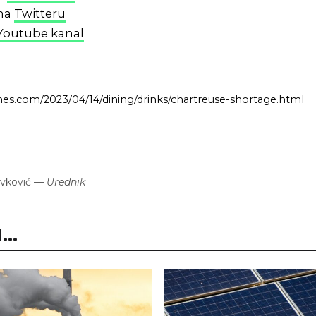
 na
Twitteru
Youtube kanal
es.com/2023/04/14/dining/drinks/chartreuse-shortage.html
avković
—
Urednik
..