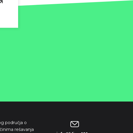
kog područja o
činima rešavanja