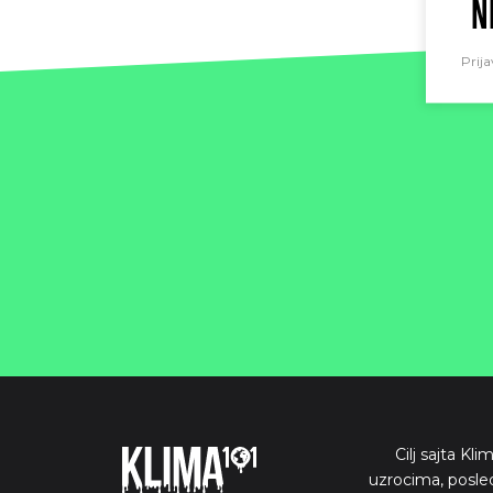
N
Prija
Cilj sajta Kl
uzrocima, posle