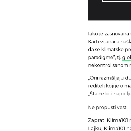
Iako je zasnovana 
Kartezijanaca našla
da se klimatske p
paradigme”, tj.
glo
nekontrolisanom r
„Oni razmišljaju d
reditelj koji je o 
„Šta će biti najbol
Ne propusti vesti
Zaprati Klima101
Lajkuj Klima101 