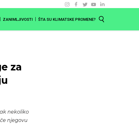
ZANIMLJIVOSTI
ŠTA SU KLIMATSKE PROMENE?
ge za
ju
jak nekoliko
niče njegovu