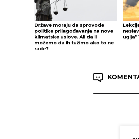
Države moraju da sprovode
Lekcij
politike prilagođavanja na nove
neslav
klimatske uslove. Ali da li
uglja”
možemo da ih tužimo ako to ne
rade?
KOMENTA