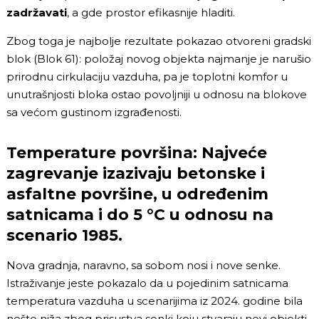
zadržavati
, a gde prostor efikasnije hladiti.
Zbog toga je najbolje rezultate pokazao otvoreni gradski
blok (Blok 61): položaj novog objekta najmanje je narušio
prirodnu cirkulaciju vazduha, pa je toplotni komfor u
unutrašnjosti bloka ostao povoljniji u odnosu na blokove
sa većom gustinom izgrađenosti.
Temperature površina: Najveće
zagrevanje izazivaju betonske i
asfaltne površine, u određenim
satnicama i do 5 °C u odnosu na
scenario 1985.
Nova gradnja, naravno, sa sobom nosi i nove senke.
Istraživanje jeste pokazalo da u pojedinim satnicama
temperatura vazduha u scenarijima iz 2024. godine bila
nešto niža zbog prisustva senki koju stvaraju novi objekti.