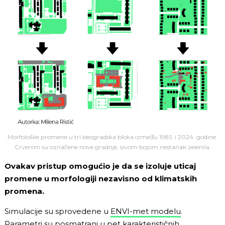
Morfološke promene u tri beogradska bloka između 1985. i 2024. godine.
Crvenim su označene nove gradnje, sivom bojom nestanak zelenila.
Ovakav pristup omogućio je da se izoluje uticaj
promene u morfologiji nezavisno od klimatskih
promena.
Simulacije su sprovedene u
ENVI-met modelu
.
Parametri su posmatrani u pet karakterističnih