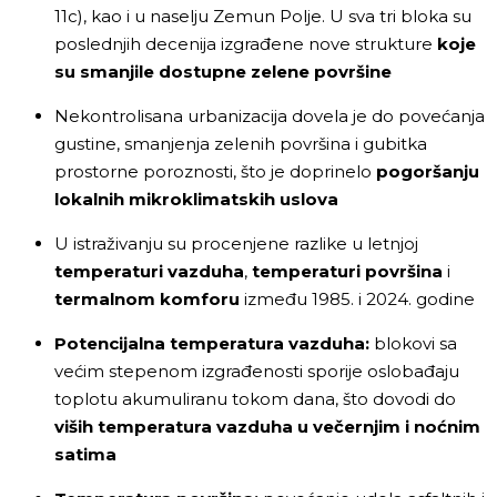
11c), kao i u naselju Zemun Polje. U sva tri bloka su
poslednjih decenija izgrađene nove strukture
koje
su smanjile dostupne zelene površine
Nekontrolisana urbanizacija dovela je do povećanja
gustine, smanjenja zelenih površina i gubitka
prostorne poroznosti, što je doprinelo
pogoršanju
lokalnih mikroklimatskih uslova
U istraživanju su procenjene razlike u letnjoj
temperaturi vazduha
,
temperaturi površina
i
termalnom komforu
između 1985. i 2024. godine
Potencijalna temperatura vazduha:
blokovi sa
većim stepenom izgrađenosti sporije oslobađaju
toplotu akumuliranu tokom dana, što dovodi do
viših temperatura vazduha u večernjim i noćnim
satima