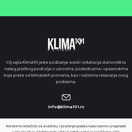
Cilj sajta Klima101 jeste podizanje svesti i edukacija stanovništva
našeg jezičkog područja o uzrocima, posledicama i opasnostima
koje prete od klimatskih promena, kao i načinima rešavanja ovog
problema.
info@klima101.rs
NAŠA IDEJA
Koristimo kolačiće za analitiku i praćenje poseta kako bismo unapredili
vaše iskustvo. Možete prihvatiti ili odbiti njihovo korišćenje. Više