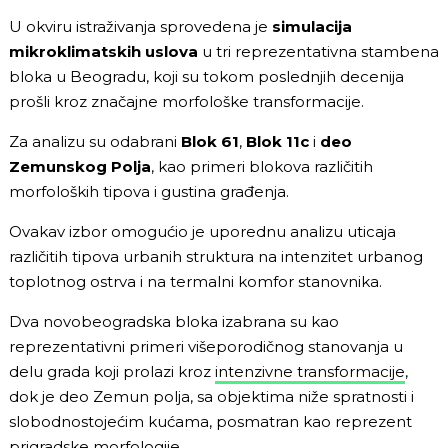
U okviru istraživanja sprovedena je
simulacija
mikroklimatskih uslova
u tri reprezentativna stambena
bloka u Beogradu, koji su tokom poslednjih decenija
prošli kroz značajne morfološke transformacije.
Za analizu su odabrani
Blok 61
,
Blok 11c
i
deo
Zemunskog Polja
, kao primeri blokova različitih
morfoloških tipova i gustina građenja.
Ovakav izbor omogućio je uporednu analizu uticaja
različitih tipova urbanih struktura na intenzitet urbanog
toplotnog ostrva i na termalni komfor stanovnika.
Dva novobeogradska bloka izabrana su kao
reprezentativni primeri višeporodičnog stanovanja u
delu grada koji prolazi kroz
intenzivne transformacije
,
dok je deo Zemun polja, sa objektima niže spratnosti i
slobodnostojećim kućama, posmatran kao reprezent
prigradske morfologije.