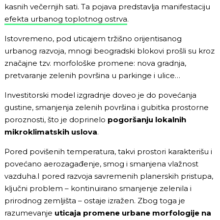
kasnih večernjih sati. Ta pojava predstavlja manifestaciju
efekta urbanog toplotnog ostrva
.
Istovremeno, pod uticajem tržišno orijentisanog
urbanog razvoja, mnogi beogradski blokovi prošli su kroz
značajne tzv. morfološke promene: nova gradnja,
pretvaranje zelenih površina u parkinge i ulice…
Investitorski model izgradnje doveo je do povećanja
gustine, smanjenja zelenih površina i gubitka prostorne
poroznosti, što je doprinelo
pogoršanju lokalnih
mikroklimatskih uslova
.
Pored povišenih temperatura, takvi prostori karakterišu i
povećano aerozagađenje, smog i smanjena vlažnost
vazduha.I pored razvoja savremenih planerskih pristupa,
ključni problem – kontinuirano smanjenje zelenila i
prirodnog zemljišta – ostaje izražen. Zbog toga je
razumevanje
uticaja promene urbane morfologije na