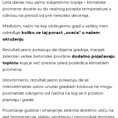
Leta danas nisu samo subjektivno toplija – klimatske
promene dovele su do realnog porasta temperatura u
odnosu na period od pre nekoliko decenija.
Međutim, način na koji oblikujemo grad u velikoj meri
određuje
koliko se taj porast „oseća“ u našem
okruženju
.
Rezultati jasno pokazuju da zbijena gradnja, manjak
zelenila i velike betonske površine
dodatno pojačavaju
toplotu
koja je već izvesna usled posledica klimatskih
promena.
Istovremeno, rezultati jasno pokazuju da se
mikroklimatski uslovi unutar gradskih blokova ne mogu
posmatrati odvojeno od načina na koji se ti prostori
planiraju i grade.
Povećanje gustine i smanjenje zelenila direktno utiču na
rast temperatura, slabiju ventilaciju i nepovoljniji termalni