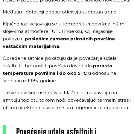
Međutim, detaljniji podaci otkrivaju suprotan trend.
Ključne razlike javljaju se u temperaturi površina, nižim
slojevima atmosfere i UTCI indeksu, koji najjasnije
pokazuju
posledice zamene prirodnih površina
veštačkim materijalima
.
Određene satnice pokazuju da je povećanje udela
asfaltnih i betonskih površina dovelo do
porasta
temperatura površina i do oko 5 °C
u odnosu na
scenario iz 1985. godine.
Takve površine usporavaju hlađenje i nastavljaju da
emituju toplotu tokom noći, povećavajući termalni stres i
utičući direktno na kvalitet sna i regeneraciju organizma.
„Povećanje udela asfaltnih i