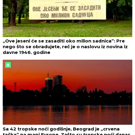
„Ove jeseni će se zasaditi oko milion sadnica”: Pre
nego što se obradujete, reč je o naslovu iz novina iz
davne 1946. godine
Sa 42 tropske noći godišnje, Beograd je „crvena
tačka” na mapi Evrope. Zašto su tropske noći danas