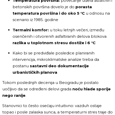
Temperatura površina:
povećanje udela asfaltnih i
betonskih površina dovelo je do
porasta
temperatura površina i do oko 5 °C
u odnosu na
scenario iz 1985. godine
Termalni komfor:
u toku letnjih večeri, između
osenčenih i otvorenih asfaltiranih delova blokova
razlika u toplotnom stresu
dostiže i 6 °C
Kako bi se predviđale posledice planiranih
intervencija, mikroklimatske analize treba da
postanu
sastavni deo dokumentacije
urbanističkih planova
Tokom poslednjih decenija u Beogradu je postalo
uočljivo da se određeni delovi grada
noću hlade sporije
nego ranije
.
Stanovnici to često osećaju intuitivno: vazduh ostaje
topao i posle zalaska sunca, a temperaturni stres traje do