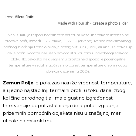
Na vizualu je raspon noćnih temperatura vazduha tokom intenzivne
tropske noći, između ~25 (plavo) i ~27 °C (crveno). Period maksimalnog
noćnog hlađenja trebalo bi da je postignut u 2 ujutru, ali analiza pokazuje
da je noćni komfor narušen novom strukturom u novobeogradskom
bloku 11c, tako što na dijagramu prostorne dispozicije potencijalne
temperature vazduha uočavamo porast temperature u zoni novog
objekta u scenariju 2024.
Zemun Polje
je pokazao najniže vrednosti temperature,
a ujedno najstabilniji termalni profil u toku dana, zbog
količine prirodnog tla i male gustine izgrađenosti.
Intervencije poput asfaltiranja dela puta i izgradnje
prizemnih pomoćnih objekata nisu u značajnoj meri
uticale na mikroklimu.