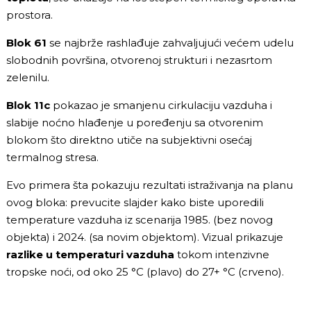
prostora.
Blok 61
se najbrže rashlađuje zahvaljujući većem udelu
slobodnih površina, otvorenoj strukturi i nezasrtom
zelenilu.
Blok 11c
pokazao je smanjenu cirkulaciju vazduha i
slabije noćno hlađenje u poređenju sa otvorenim
blokom što direktno utiče na subjektivni osećaj
termalnog stresa.
Evo primera šta pokazuju rezultati istraživanja na planu
ovog bloka: prevucite slajder kako biste uporedili
temperature vazduha iz scenarija 1985. (bez novog
objekta) i 2024. (sa novim objektom). Vizual prikazuje
razlike u temperaturi vazduha
tokom intenzivne
tropske noći, od oko 25 °C (plavo) do 27+ °C (crveno).