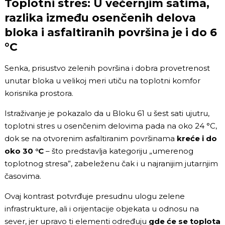
Toplotni stres: U večernjim satima,
razlika između osenčenih delova
bloka i asfaltiranih površina je i do 6
°C
Senka, prisustvo zelenih površina i dobra provetrenost
unutar bloka u velikoj meri utiču na toplotni komfor
korisnika prostora.
Istraživanje je pokazalo da u Bloku 61 u šest sati ujutru,
toplotni stres u osenčenim delovima pada na oko 24 °C,
dok se na otvorenim asfaltiranim površinama
kreće i do
oko 30 °C
– što predstavlja kategoriju „umerenog
toplotnog stresa”, zabeleženu čak i u najranijim jutarnjim
časovima.
Ovaj kontrast potvrđuje presudnu ulogu zelene
infrastrukture, ali i orijentacije objekata u odnosu na
sever, jer upravo ti elementi određuju
gde će se toplota