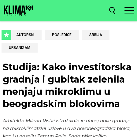
AUTORSKI
POSLEDICE
SRBIJA
URBANIZAM
Studija: Kako investitorska
gradnja i gubitak zelenila
menjaju mikroklimu u
beogradskim blokovima
Arhitekta Milena Ristić istraživala je uticaj nove gradnje
na mikroklimatske uslove u dva novobeogradska bloka,
kao i u naselju Zemun Polje. Sada piše: koliko