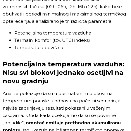
vremenskih tačaka (02h, 06h, 12h, 16h i 22h), kako bi se
obuhvatili periodi minimalnog i maksimalnog termičkog
opterećenja, a analizirano je tri različita parametra:
Potencijalna temperatura vazduha
Termalni komfor (tzv. UTCI indeks)
Temperatura površina
Potencijalna temperatura vazduha:
Nisu svi blokovi jednako osetljivi na
novu gradnju
Analiza pokazuje da su u posmatranim blokovima
temperature porasle u odnosu na početni scenario, ali
najviše zabrinjavaju rezultati pokazani u večenjim
časovima. Onda kada očekujemo da su se površine
„ohladile”,
omotač emituje prethodno akumuliranu
toplotu
, što ukazuje na loš stepen termičkog oporavka