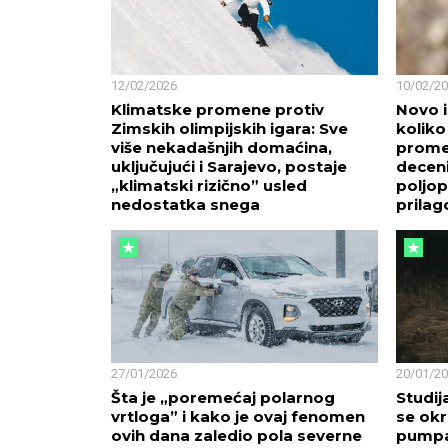
12/02/2026
10/02/2
Klimatske promene protiv
Novo i
Zimskih olimpijskih igara: Sve
koliko
više nekadašnjih domaćina,
promen
uključujući i Sarajevo, postaje
decenij
„klimatski rizično” usled
poljop
nedostatka snega
prilag
27/01/2026
20/01/2
Šta je „poremećaj polarnog
Studija
vrtloga” i kako je ovaj fenomen
se ok
ovih dana zaledio pola severne
pump