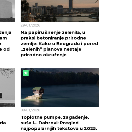
29/01/2026
đenja
Na papiru širenje zelenila, u
nam
praksi betoniranje prirodne
m
zemlje: Kako u Beogradu i pored
še od
„zelenih” planova nestaje
prirodno okruženje
08/01/2026
Toplotne pumpe, zagađenje,
ada
suša i… Dabrovi: Pregled
najpopularnijih tekstova u 2025.