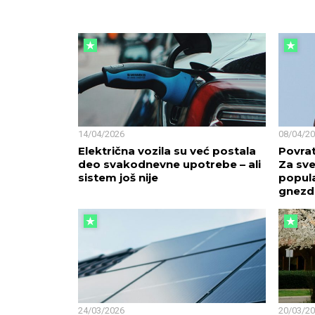
14/04/2026
08/04/2
Električna vozila su već postala
Povrat
deo svakodnevne upotrebe – ali
Za sve
sistem još nije
popula
gnezd
24/03/2026
20/03/2