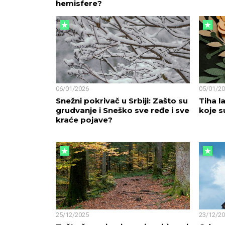
hemisfere?
06/01/2026
05/01/2
Snežni pokrivač u Srbiji: Zašto su
Tiha 
grudvanje i Sneško sve ređe i sve
koje s
kraće pojave?
25/12/2025
23/12/2