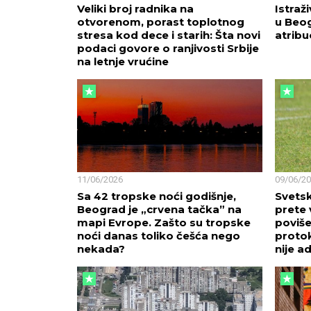
Veliki broj radnika na
Istraž
otvorenom, porast toplotnog
u Beog
stresa kod dece i starih: Šta novi
atribu
podaci govore o ranjivosti Srbije
na letnje vrućine
11/06/2026
09/06/2
Sa 42 tropske noći godišnje,
Svets
Beograd je „crvena tačka” na
prete 
mapi Evrope. Zašto su tropske
poviše
noći danas toliko češća nego
protok
nekada?
nije a