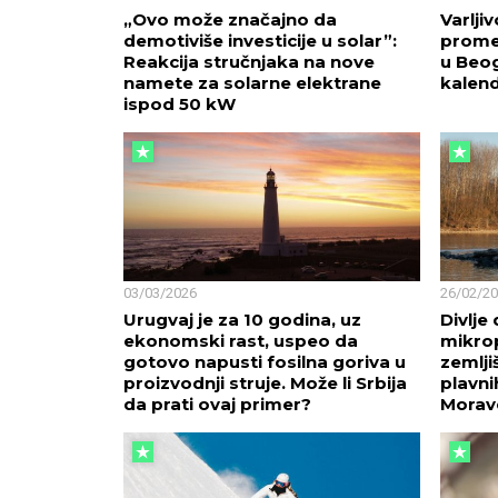
„Ovo može značajno da
Varlji
demotiviše investicije u solar”:
prome
Reakcija stručnjaka na nove
u Beo
namete za solarne elektrane
kalen
ispod 50 kW
03/03/2026
26/02/2
Urugvaj je za 10 godina, uz
Divlje
ekonomski rast, uspeo da
mikro
gotovo napusti fosilna goriva u
zemlji
proizvodnji struje. Može li Srbija
plavni
da prati ovaj primer?
Morav