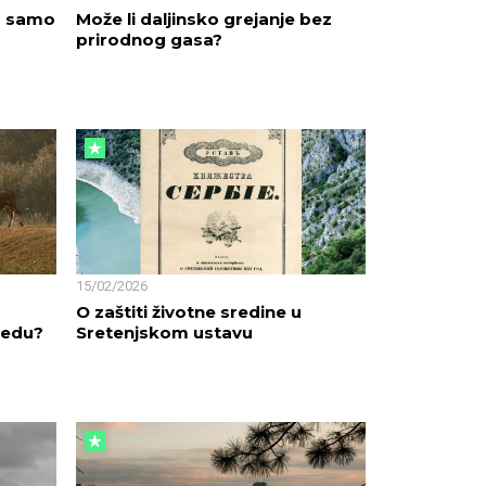
su samo
Može li daljinsko grejanje bez
prirodnog gasa?
15/02/2026
O zaštiti životne sredine u
redu?
Sretenjskom ustavu