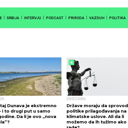
E
SRBIJA
INTERVJU
PODCAST
PRIRODA
VAZDUH
POLITIKA
026
29/07/2026
taj Dunava je ekstremno
Države moraju da sprovo
– i to drugi put u samo
politike prilagođavanja na
 godine. Da li je ovo „nova
klimatske uslove. Ali da li
la”?
možemo da ih tužimo ako 
rade?