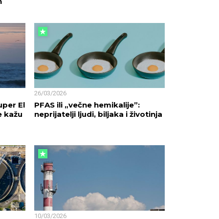
h
26/03/2026
uper El
PFAS ili „večne hemikalije”:
e kažu
neprijatelji ljudi, biljaka i životinja
10/03/2026