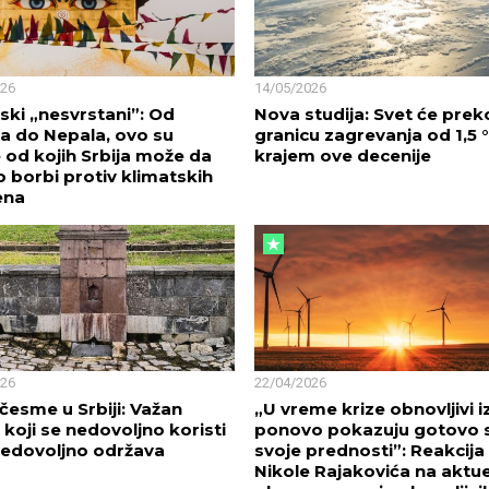
026
14/05/2026
ski „nesvrstani”: Od
Nova studija: Svet će preko
a do Nepala, ovo su
granicu zagrevanja od 1,5 
 od kojih Srbija može da
krajem ove decenije
o borbi protiv klimatskih
ena
026
22/04/2026
česme u Srbiji: Važan
„U vreme krize obnovljivi i
 koji se nedovoljno koristi
ponovo pokazuju gotovo 
i nedovoljno održava
svoje prednosti”: Reakcija
Nikole Rajakovića na aktu