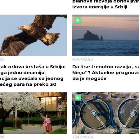
planove razvoja obnovljivi
izvora energije u Srbiji
026
07/04/2026
ak orlova krstaša u Srbiju:
Da li se trenutno razvija „s
ga jednu deceniju,
Ninjo”? Aktuelne prognoz
cija se uvećala sa jednog
da je moguće
ećeg para na preko 30
026
17/03/2026