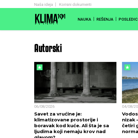
Naša ideja
Korisni dokumenti
NAUKA
REŠENJA
POSLEDIC
Autorski
06/08/2026
04/08/2
Savet za vrućine je:
Vodos
klimatizovane prostorije i
nizak 
boravak kod kuće. Ali šta je sa
četiri
ljudima koji nemaju krov nad
norma
glavom?