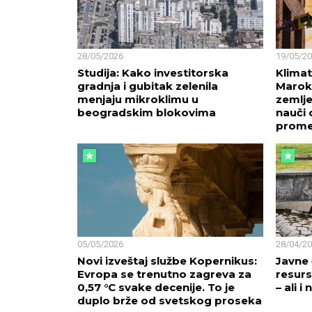
28/05/2026
19/05/2
Studija: Kako investitorska
Klimat
gradnja i gubitak zelenila
Marok
menjaju mikroklimu u
zemlje
beogradskim blokovima
nauči 
prom
05/05/2026
28/04/2
Novi izveštaj službe Kopernikus:
Javne 
Evropa se trenutno zagreva za
resurs
0,57 °C svake decenije. To je
– ali 
duplo brže od svetskog proseka