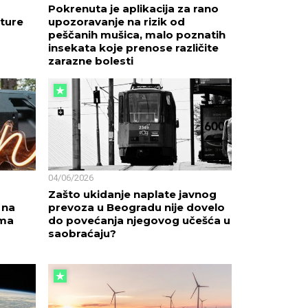
Pokrenuta je aplikacija za rano
ature
upozoravanje na rizik od
peščanih mušica, malo poznatih
insekata koje prenose različite
zarazne bolesti
04/06/2026
Zašto ukidanje naplate javnog
 na
prevoza u Beogradu nije dovelo
ama
do povećanja njegovog učešća u
saobraćaju?