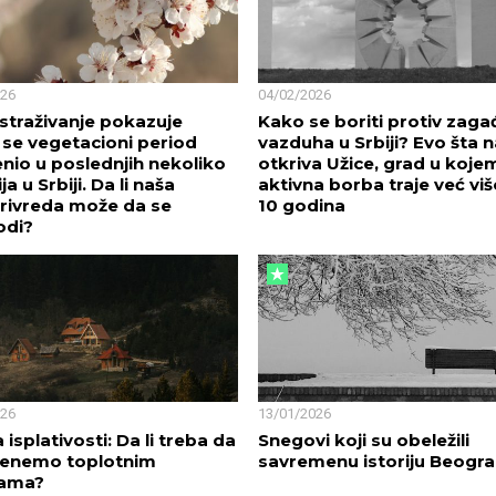
026
04/02/2026
straživanje pokazuje
Kako se boriti protiv zaga
 se vegetacioni period
vazduha u Srbiji? Evo šta 
io u poslednjih nekoliko
otkriva Užice, grad u koje
a u Srbiji. Da li naša
aktivna borba traje već vi
rivreda može da se
10 godina
odi?
026
13/01/2026
 isplativosti: Da li treba da
Snegovi koji su obeležili
renemo toplotnim
savremenu istoriju Beogr
ama?