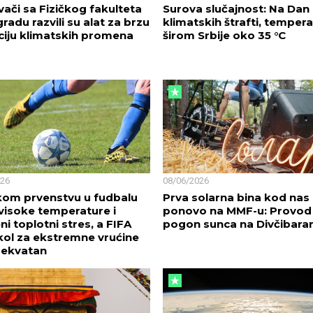
ivači sa Fizičkog fakulteta
Surova slučajnost: Na Dan
radu razvili su alat za brzu
klimatskih štrafti, temper
ciju klimatskih promena
širom Srbije oko 35 °C
026
08/06/2026
kom prvenstvu u fudbalu
Prva solarna bina kod nas
visoke temperature i
ponovo na MMF-u: Provod
ni toplotni stres, a FIFA
pogon sunca na Divčibar
ol za ekstremne vrućine
dekvatan