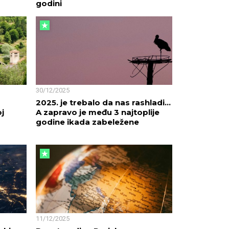
godini
30/12/2025
2025. je trebalo da nas rashladi…
oj
A zapravo je među 3 najtoplije
godine ikada zabeležene
11/12/2025