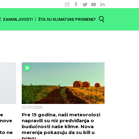
ZANIMLJIVOSTI
ŠTA SU KLIMATSKE PROMENE?
22/07/2026
de
Pre 15 godina, naši meteorolozi
 nove
napravili su niz predviđanja o
budućnosti naše klime. Nova
to ne
merenja pokazuju da su bili u
pravu