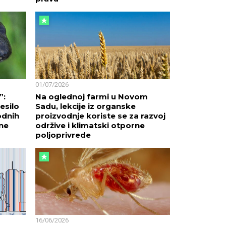
01/07/2026
”:
Na oglednoj farmi u Novom
esilo
Sadu, lekcije iz organske
odnih
proizvodnje koriste se za razvoj
rne
održive i klimatski otporne
poljoprivrede
16/06/2026