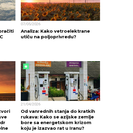
07/05/2026
račiti
Analiza: Kako vetroelektrane
°C
utiču na poljoprivredu?
21/04/2026
zvori
Od vanrednih stanja do kratkih
sve
rukava: Kako se azijske zemlje
 dr
bore sa energetskom krizom
elne
koju je izazvao rat u Iranu?