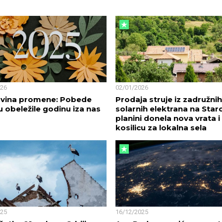
026
02/01/2026
lavina promene: Pobede
Prodaja struje iz zadružnih
u obeležile godinu iza nas
solarnih elektrana na Star
planini donela nova vrata i
kosilicu za lokalna sela
025
16/12/2025