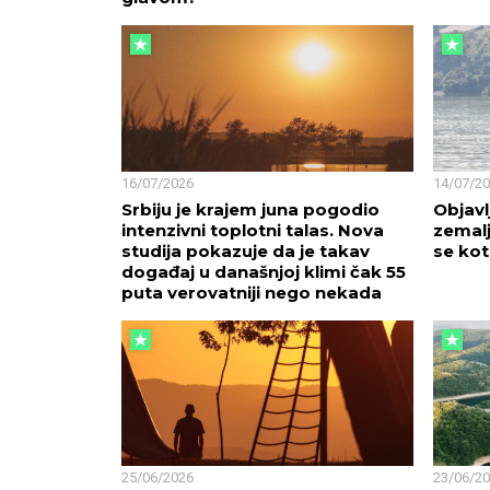
16/07/2026
14/07/2
Srbiju je krajem juna pogodio
Objavl
intenzivni toplotni talas. Nova
zemalj
studija pokazuje da je takav
se kot
događaj u današnjoj klimi čak 55
puta verovatniji nego nekada
25/06/2026
23/06/2