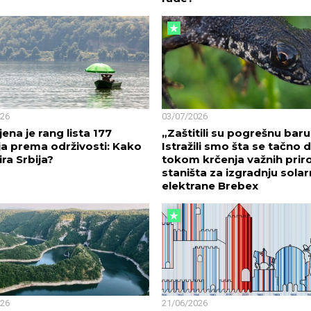
026
03/07/2026
jena je rang lista 177
„Zaštitili su pogrešnu baru
a prema održivosti: Kako
Istražili smo šta se tačno d
ira Srbija?
tokom krčenja važnih prir
staništa za izgradnju sola
elektrane Brebex
026
21/06/2026