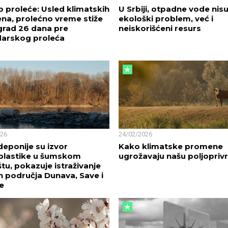
vo proleće: Usled klimatskih
U Srbiji, otpadne vode ni
na, prolećno vreme stiže
ekološki problem, već i
grad 26 dana pre
neiskorišćeni resurs
darskog proleća
026
24/02/2026
 deponije su izvor
Kako klimatske promene
plastike u šumskom
ugrožavaju našu poljopriv
štu, pokazuje istraživanje
h područja Dunava, Save i
e