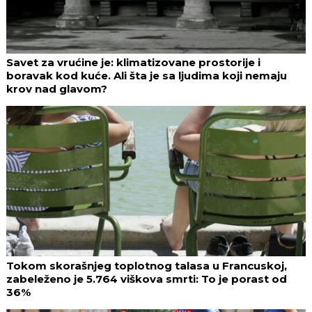
Savet za vrućine je: klimatizovane prostorije i
boravak kod kuće. Ali šta je sa ljudima koji nemaju
krov nad glavom?
Tokom skorašnjeg toplotnog talasa u Francuskoj,
zabeleženo je 5.764 viškova smrti: To je porast od
36%