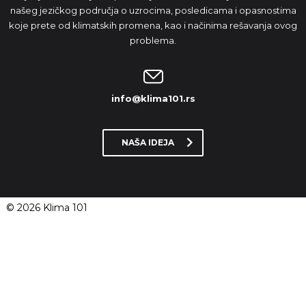
našeg jezičkog područja o uzrocima, posledicama i opasnostima
koje prete od klimatskih promena, kao i načinima rešavanja ovog
problema.
info@klima101.rs
NAŠA IDEJA
© 2026 Klima 101