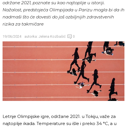
održane 2021, poznate su kao najtoplije u istoriji.
Nažalost, predstojeća Olimpijada u Parizu mogla bi da ih
nadmaši što će dovesti do još ozbiljnijih zdravstvenih
rizika za takmičare
19/06/2024
autorka:
Jelena Kozbašić
0
Letnje Olimpijske igre, održane 2021. u Tokiju, važe za
najtoplije ikada. Temperature su išle i preko 34 °C, a u