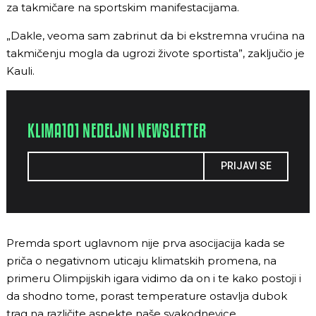
za takmičare na sportskim manifestacijama.
„Dakle, veoma sam zabrinut da bi ekstremna vrućina na
takmičenju mogla da ugrozi živote sportista”, zaključio je
Kauli.
KLIMA101 NEDELJNI NEWSLETTER
PRIJAVI SE
Premda sport uglavnom nije prva asocijacija kada se
priča o negativnom uticaju klimatskih promena, na
primeru Olimpijskih igara vidimo da on i te kako postoji i
da shodno tome, porast temperature ostavlja dubok
trag na različite aspekte naše svakodnevice.