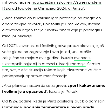
njihovog rada je
novi izveštaj naslovljen „Vatreni prsteni:
Rizici od toplote na Olimpijadi 2024. u Parizu”
.
„Sada znamo da bi Pariske igre potencijalno mogle da
obore tokijski rekord”, upozorila je Ema Pokok, izvršna
direktorka organizacije
FrontRunners
koja je pomogla u
izradi publikacije.
Od 2021, zavisnost od fosilnih goriva prouzrokovala je još
veće globalno zagrevanje i svet je, od juna prošle
zaključno sa majom ove godine, iskusio
dvanaest
uzastopnih najtoplijih meseci u istoriji merenja
. Samim
tim, sve je više situacija tokom kojih ekstremne vrućine
potkopavaju sportske manifestacije.
„Ako planeta nastavi da se zagreva,
sport kakav znamo
i volimo je u opasnosti
”, kazala je Pokok.
Od 1924. godine, kada je Pariz poslednji put bio domaćin
Olimpijade,
godišnja temperatura u ovom gradu