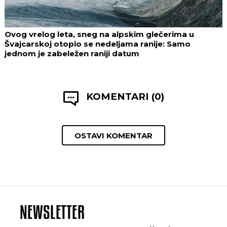
Ovog vrelog leta, sneg na alpskim glečerima u
Švajcarskoj otopio se nedeljama ranije: Samo
jednom je zabeležen raniji datum
KOMENTARI (0)
OSTAVI KOMENTAR
NEWSLETTER