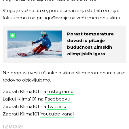
Stoga je važno da se, pored smanjenja štetnih emisija,
fokusiramo i na prilagođavanje na već izmenjenu klimu.
Porast temperature
dovodi u pitanje
budućnost Zimskih
olimpijskih igara
Ne propusti vesti i članke o klimatskim promenama koje
redovno objavljujemo.
Zaprati Klima101 na
Instagramu
Lajkuj Klima101 na
Facebooku
Zaprati Klima101 na
Twitteru
Zaprati Klima101
Youtube kanal
IZVORI