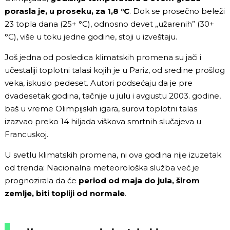
porasla je, u proseku, za 1,8 °C
. Dok se prosečno beleži
23 topla dana (25+ °C), odnosno devet „užarenih” (30+
°C), više u toku jedne godine, stoji u izveštaju.
Još jedna od posledica klimatskih promena su jači i
učestaliji toplotni talasi kojih je u Pariz, od sredine prošlog
veka, iskusio pedeset. Autori podsećaju da je pre
dvadesetak godina, tačnije u julu i avgustu 2003. godine,
baš u vreme Olimpijskih igara, surovi toplotni talas
izazvao preko 14 hiljada viškova smrtnih slučajeva u
Francuskoj.
U svetlu klimatskih promena, ni ova godina nije izuzetak
od trenda: Nacionalna meteorološka služba već je
prognozirala da će
period od maja do jula, širom
zemlje, biti topliji od normale
.