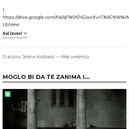
1.
https://drive.google.com/file/d/1N0tP4DwcXvnTNACNWNx
Lb/view
Svi izvori
O autoru:
Jelena Kozbašić
—
Web urednica
MOGLO BI DA TE ZANIMA I...