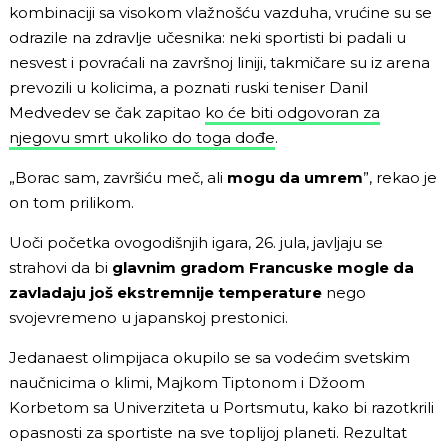
kombinaciji sa visokom vlažnošću vazduha, vrućine su se
odrazile na zdravlje učesnika: neki sportisti bi padali u
nesvest i povraćali na završnoj liniji, takmičare su iz arena
prevozili u kolicima, a poznati ruski teniser Danil
Medvedev se čak zapitao
ko će biti odgovoran za
njegovu smrt ukoliko do toga dođe
.
„Borac sam, završiću meč, ali
mogu da umrem
”, rekao je
on tom prilikom.
Uoči početka ovogodišnjih igara, 26. jula, javljaju se
strahovi da bi
glavnim gradom Francuske mogle da
zavladaju još ekstremnije temperature
nego
svojevremeno u japanskoj prestonici.
Jedanaest olimpijaca okupilo se sa vodećim svetskim
naučnicima o klimi, Majkom Tiptonom i Džoom
Korbetom sa Univerziteta u Portsmutu, kako bi razotkrili
opasnosti za sportiste na sve toplijoj planeti. Rezultat