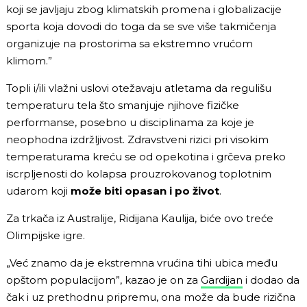
koji se javljaju zbog klimatskih promena i globalizacije
sporta koja dovodi do toga da se sve više takmičenja
organizuje na prostorima sa ekstremno vrućom
klimom.”
Topli i/ili vlažni uslovi otežavaju atletama da regulišu
temperaturu tela što smanjuje njihove fizičke
performanse, posebno u disciplinama za koje je
neophodna izdržljivost. Zdravstveni rizici pri visokim
temperaturama kreću se od opekotina i grčeva preko
iscrpljenosti do kolapsa prouzrokovanog toplotnim
udarom koji
može biti opasan i po život
.
Za trkača iz Australije, Ridijana Kaulija, biće ovo treće
Olimpijske igre.
„Već znamo da je ekstremna vrućina tihi ubica među
opštom populacijom”, kazao je on za
Gardijan
i dodao da
čak i uz prethodnu pripremu, ona može da bude rizična