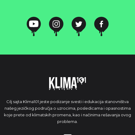
Cilj sajta Klima101 jeste podizanje svesti i edukacija stanovništva
našeg jezičkog područja o uzrocima, posledicama i opasnostima
koje prete od klimatskih promena, kao i načinima rešavanja ovog
problema.