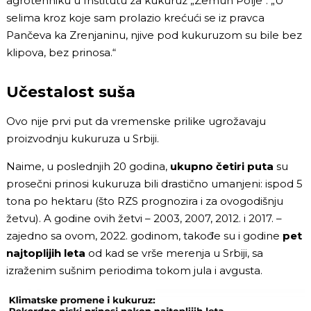
agrotehniku u Institutu za kukuruz „Zemun Polje“. „U
selima kroz koje sam prolazio krećući se iz pravca
Pančeva ka Zrenjaninu, njive pod kukuruzom su bile bez
klipova, bez prinosa.“
Učestalost suša
Ovo nije prvi put da vremenske prilike ugrožavaju
proizvodnju kukuruza u Srbiji.
Naime, u poslednjih 20 godina,
ukupno četiri puta
su
prosečni prinosi kukuruza bili drastično umanjeni: ispod 5
tona po hektaru (što RZS prognozira i za ovogodišnju
žetvu). A godine ovih žetvi – 2003, 2007, 2012. i 2017. –
zajedno sa ovom, 2022. godinom, takođe su i godine
pet
najtoplijih leta
od kad se vrše merenja u Srbiji, sa
izraženim sušnim periodima tokom jula i avgusta.