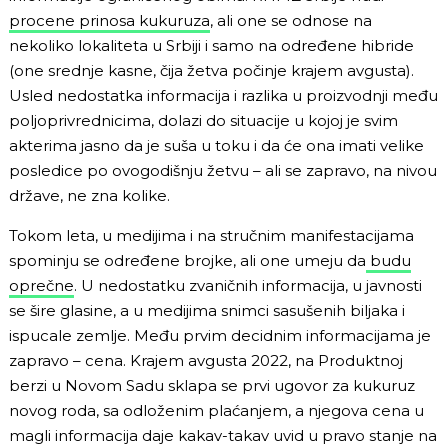
procene prinosa kukuruza
, ali one se odnose na
nekoliko lokaliteta u Srbiji i samo na određene hibride
(one srednje kasne, čija žetva počinje krajem avgusta).
Usled nedostatka informacija i razlika u proizvodnji među
poljoprivrednicima, dolazi do situacije u kojoj je svim
akterima jasno da je suša u toku i da će ona imati velike
posledice po ovogodišnju žetvu – ali se zapravo, na nivou
države, ne zna kolike.
Tokom leta, u medijima i na stručnim manifestacijama
spominju se određene brojke, ali one umeju da
budu
oprečne
. U nedostatku zvaničnih informacija, u javnosti
se šire glasine, a u medijima snimci sasušenih biljaka i
ispucale zemlje. Među prvim decidnim informacijama je
zapravo – cena. Krajem avgusta 2022, na Produktnoj
berzi u Novom Sadu sklapa se prvi ugovor za kukuruz
novog roda, sa odloženim plaćanjem, a njegova cena u
magli informacija daje kakav-takav uvid u pravo stanje na