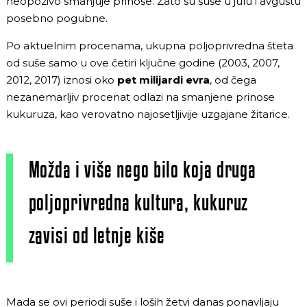
neopozivo smanjuje prinose. Zato su suše u julu i avgustu
posebno pogubne.
Po aktuelnim procenama, ukupna poljoprivredna šteta
od suše samo u ove četiri ključne godine (2003, 2007,
2012, 2017) iznosi oko
pet milijardi evra
, od čega
nezanemarljiv procenat odlazi na smanjene prinose
kukuruza, kao verovatno najosetljivije uzgajane žitarice.
Možda i više nego bilo koja druga
poljoprivredna kultura, kukuruz
zavisi od letnje kiše
Mada se ovi periodi suše i loših žetvi danas ponavljaju