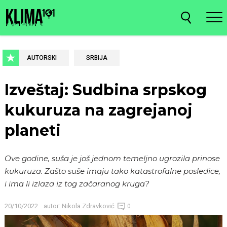
AUTORSKI
SRBIJA
Izveštaj: Sudbina srpskog
kukuruza na zagrejanoj
planeti
Ove godine, suša je još jednom temeljno ugrozila prinose
kukuruza. Zašto suše imaju tako katastrofalne posledice,
i ima li izlaza iz tog začaranog kruga?
20/10/2022
autor:
Nikola Zdravković
0