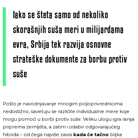
Iako se šteta samo od nekoliko
skorašnjih suša meri u milijardama
evra, Srbija tek razvija osnovne
strateške dokumente za borbu protiv
suše
Pošto je navodnjavanje mnogim poljoprivrednicima
nedostižno, savetuju se različite individualne mere koje
mogu pomoći u borbi protiv suše. Veliku ulogu igra ranija
priprema zemljišta, a zatim i odabir odgovarajućeg
hibrida – od čega najviše zavisi
kada će tačno
biljka