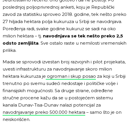
poslednjoj poljoprivrednoj anketi, koju je Republički
zavod za statistiku sproveo 2018. godine, tek nešto preko
27 hiljada hektara polja kukuruza u Srbiji se navodnjava.
Poređenja radi, svake godine kukuruz se sadi na oko
milion hektara – tj.
navodnjava se tek nešto preko 2,5
odsto zemljišta
. Sve ostalo raste u nemilosti vremenskih
prilika.
Mada se sprovodi izvestan broj razvojnih i pilot projekata,
uvesti infrastrukturu za navodnjavanje skoro milion
hektara kukuruza je
ogroman i skup posao
za koji u Srbiji
trenutno po svemu sudeći nedostaje i političke volje i
finansijskih mogućnosti. Sa druge strane, određene
stručne procene kažu da se u postojećem sistemu
kanala Dunav-Tisa-Dunav nalazi potencijal za
navodnjavanje preko 500.000 hektara
– samo što je on
neiskorišćen.