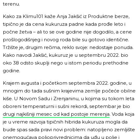
terenu.
Kako za Klimu101 kaže Anja Jakšić iz Produktne berze,
tipično je da cena kukuruza padne kada prođe leto i
počne žetva – ali to se ove godine nije dogodilo, a cene
prošlogodišnjeg i novog roda bile su gotovo identične.
Tržište je, drugim rečima, reklo svoje: nedostaje ponuda.
Kako navodi Jakšić, kukuruz je u septembru 2022. bio
oko 38 odsto skuplji nego u istom periodu prethodne
godine.
Krajem avgusta i početkom septembra 2022. godine, u
mnogim do tada sušnim krajevima zemlje počeće obilne
kiše. U Novom Sadu i Zrenjaninu, u kojima su tokom leta
oboreni temperaturni i sušni rekordi, septembar je bio
drugi najkišniji mesec od kad postoje merenja
. Voda koja
je u vreme razvoja tipičnih hibrida kukuruza mogla da
bude spas sada pravi novi problem: natopljeno zemljište
onemogućava poljoprivrednicima da uđu u polje i