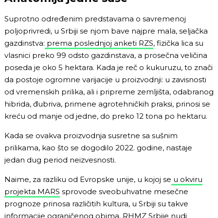
Suprotno određenim predstavama o savremenoj
poljoprivredi, u Srbiji se njom bave najpre mala, seljačka
gazdinstva:
prema poslednjoj anketi RZS
, fizička lica su
vlasnici preko 99 odsto gazdinstava, a prosečna veličina
poseda je oko 5 hektara. Kada je reč o kukuruzu, to znači
da postoje ogromne varijacije u proizvodnji: u zavisnosti
od vremenskih prilika, ali i pripreme zemljišta, odabranog
hibrida, đubriva, primene agrotehničkih praksi, prinosi se
kreću od manje od jedne, do preko 12 tona po hektaru.
Kada se ovakva proizvodnja susretne sa sušnim
prilikama, kao što se dogodilo 2022. godine, nastaje
jedan dug period neizvesnosti.
Naime, za razliku od Evropske unije, u kojoj se
u okviru
projekta MARS
sprovode sveobuhvatne mesečne
prognoze prinosa različitih kultura, u Srbiji su takve
informacije ograničenog obima. RHMZ Srbije nudi