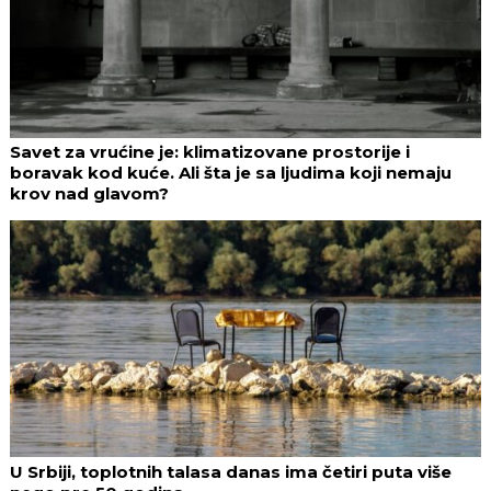
Savet za vrućine je: klimatizovane prostorije i
boravak kod kuće. Ali šta je sa ljudima koji nemaju
krov nad glavom?
U Srbiji, toplotnih talasa danas ima četiri puta više