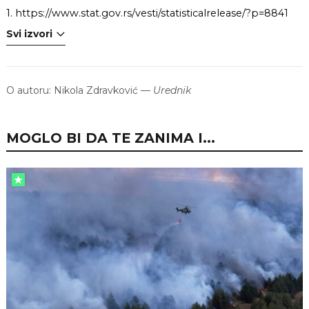
1.
https://www.stat.gov.rs/vesti/statisticalrelease/?p=8841
Svi izvori
O autoru:
Nikola Zdravković
—
Urednik
MOGLO BI DA TE ZANIMA I...