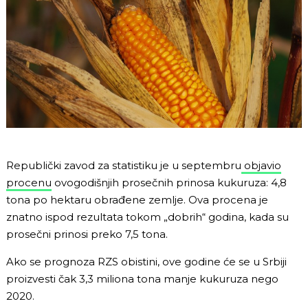
Republički zavod za statistiku je u septembru
objavio
procenu
ovogodišnjih prosečnih prinosa kukuruza: 4,8
tona po hektaru obrađene zemlje. Ova procena je
znatno ispod rezultata tokom „dobrih“ godina, kada su
prosečni prinosi preko 7,5 tona.
Ako se prognoza RZS obistini, ove godine će se u Srbiji
proizvesti čak 3,3 miliona tona manje kukuruza nego
2020.