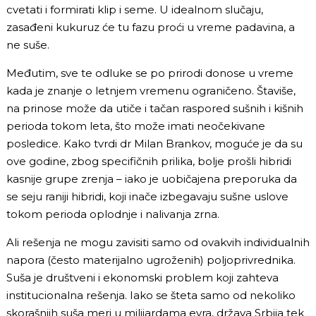
cvetati i formirati klip i seme. U idealnom slučaju,
zasađeni kukuruz će tu fazu proći u vreme padavina, a
ne suše.
Međutim, sve te odluke se po prirodi donose u vreme
kada je znanje o letnjem vremenu ograničeno. Štaviše,
na prinose može da utiče i tačan raspored
sušnih i kišnih
perioda tokom leta, što može imati neočekivane
posledice. Kako tvrdi dr Milan Brankov, moguće je da su
ove godine, zbog specifičnih prilika, bolje prošli hibridi
kasnije grupe zrenja – iako je uobičajena preporuka da
se seju raniji hibridi, koji inače izbegavaju sušne uslove
tokom perioda oplodnje i nalivanja zrna.
Ali rešenja ne mogu zavisiti samo od ovakvih individualnih
napora (često materijalno ugroženih) poljoprivrednika.
Suša je društveni i ekonomski problem koji zahteva
institucionalna rešenja. Iako se šteta samo od nekoliko
skorašnjih suša meri u milijardama evra, država Srbija tek