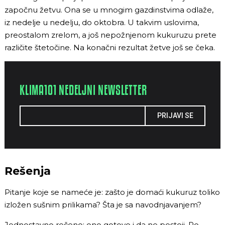
započnu žetvu. Ona se u mnogim gazdinstvima odlaže,
iz nedelje u nedelju, do oktobra. U takvim uslovima,
preostalom zrelom, a još nepožnjenom kukuruzu prete
različite štetočine. Na konačni rezultat žetve još se čeka.
KLIMA101 NEDELJNI NEWSLETTER
PRIJAVI SE
Rešenja
Pitanje koje se nameće je: zašto je domaći kukuruz toliko
izložen sušnim prilikama? Šta je sa navodnjavanjem?
Jednostavno rečeno: ono gotovo i da ne postoji. Po