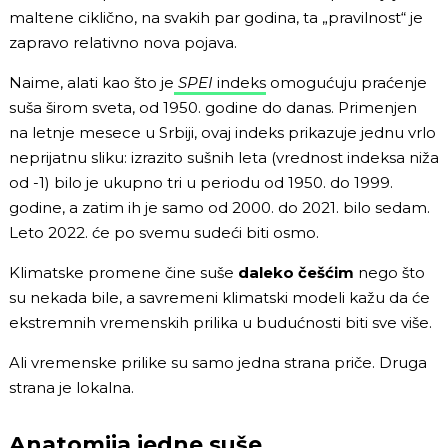
maltene ciklično, na svakih par godina, ta „pravilnost“ je
zapravo relativno nova pojava.
Naime, alati kao što je
SPEI
indeks
omogućuju praćenje
suša širom sveta, od 1950. godine do danas. Primenjen
na letnje mesece u Srbiji, ovaj indeks prikazuje jednu vrlo
neprijatnu sliku: izrazito sušnih leta (vrednost indeksa niža
od -1) bilo je ukupno tri
u periodu od 1950. do 1999.
godine, a zatim ih je samo od 2000. do 2021. bilo sedam.
Leto 2022. će po svemu sudeći biti osmo.
Klimatske promene čine suše
daleko češćim
nego što
su nekada bile, a savremeni klimatski modeli kažu da će
ekstremnih vremenskih prilika u budućnosti biti sve više.
Ali vremenske prilike su samo jedna strana priče. Druga
strana je lokalna.
Anatomija jedne suše