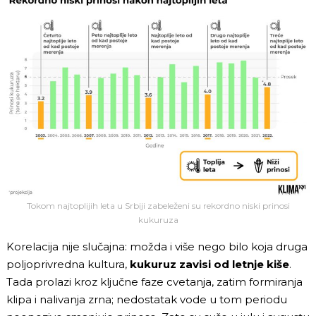
Tokom najtoplijih leta u Srbiji zabeleženi su rekordno niski prinosi
kukuruza
Korelacija nije slučajna: možda i više nego bilo koja druga
poljoprivredna kultura,
kukuruz zavisi od letnje kiše
.
Tada prolazi kroz ključne faze cvetanja, zatim formiranja
klipa i nalivanja zrna; nedostatak vode u tom periodu