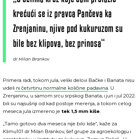
krećući se iz pravca Pančeva ka
Zrenjaninu, njive pod kukuruzom su
bile bez klipova, bez prinosa“
dr Milan Brankov
Primera radi, tokom jula, veliki delovi Bačke i Banata nisu
videli
ni četvrtinu normalne količine padavina
. U
Zrenjaninu, u samom srcu srpskog Banata, i jun i jul 2022.
bili su najsušniji od kad postoje merenja, a tokom celog
meseca jula izmereno je
tek
1,5 mm kiše
.
„Tamo gotovo dva meseca nije bilo kiše“, kaže za
Klimu101 dr Milan Brankov, šef grupe za agroekologiju i