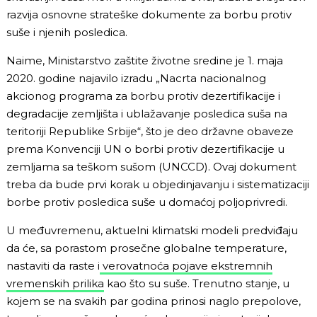
razvija osnovne strateške dokumente za borbu protiv
suše i njenih posledica.
Naime, Ministarstvo zaštite životne sredine je 1. maja
2020. godine najavilo izradu „Nacrta nacionalnog
akcionog programa za borbu protiv dezertifikacije i
degradacije zemljišta i ublažavanje posledica suša na
teritoriji Republike Srbije“, što je deo državne obaveze
prema Konvenciji UN o borbi protiv dezertifikacije u
zemljama sa teškom sušom (UNCCD). Ovaj dokument
treba da bude prvi korak u objedinjavanju i sistematizaciji
borbe protiv posledica suše u domaćoj poljoprivredi.
U međuvremenu, aktuelni klimatski modeli predviđaju
da će, sa porastom prosečne globalne temperature,
nastaviti da raste i
verovatnoća pojave ekstremnih
vremenskih prilika
kao što su suše. Trenutno stanje, u
kojem se na svakih par godina prinosi naglo prepolove,