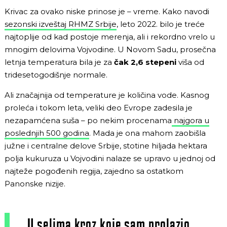
Krivac za ovako niske prinose je – vreme. Kako navodi
sezonski izveštaj RHMZ Srbije
, leto 2022. bilo je treće
najtoplije od kad postoje merenja, ali i rekordno vrelo u
mnogim delovima Vojvodine. U Novom Sadu, prosečna
letnja temperatura bila je za
čak 2,6 stepeni
viša od
tridesetogodišnje normale.
Ali značajnija od temperature je količina vode. Kasnog
proleća i tokom leta, veliki deo Evrope zadesila je
nezapamćena suša – po nekim procenama
najgora u
poslednjih 500 godina
. Mada je ona mahom zaobišla
južne i centralne delove Srbije, stotine hiljada hektara
polja kukuruza u Vojvodini nalaze se upravo u jednoj od
najteže pogođenih regija, zajedno sa ostatkom
Panonske nizije.
„U selima kroz koje sam prolazio