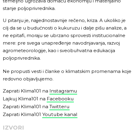
temeljno ugrožava domaću ekonomiju i materijalno
stanje poljoprivrednika.
U pitanju je, najjednostavnije rečeno, kriza. A ukoliko je
cilj da se u budućnosti o kukuruzu i dalje pišu analize, a
ne epitafi, moraju se ubrzano sprovesti institucionalne
mere: pre svega unapređenje navodnjavanja, razvoj
agrometeorologije, kao i sveobuhvatna edukacija
poljoprivrednika.
Ne propusti vesti i članke o klimatskim promenama koje
redovno objavljujemo.
Zaprati Klima101 na
Instagramu
Lajkuj Klima101 na
Facebooku
Zaprati Klima101 na
Twitteru
Zaprati Klima101
Youtube kanal
IZVORI