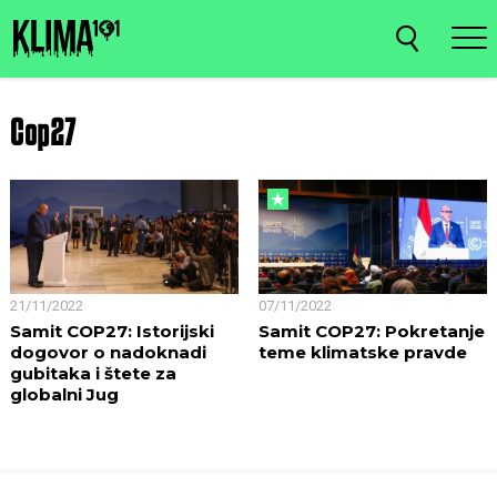
Cop27
21/11/2022
07/11/2022
Samit COP27: Istorijski
Samit COP27: Pokretanje
dogovor o nadoknadi
teme klimatske pravde
gubitaka i štete za
globalni Jug