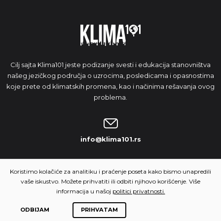
Cilj sajta Klima101 jeste podizanje svesti i edukacija stanovništva
našeg jezičkog područja o uzrocima, posledicama i opasnostima
koje prete od klimatskih promena, kao i načinima rešavanja ovog
problema.
info@klima101.rs
NAŠA IDEJA
Koristimo kolačiće za analitiku i praćenje poseta kako bismo unapredili
vaše iskustvo. Možete prihvatiti ili odbiti njihovo korišćenje. Više
informacija u našoj
politici privatnosti.
ODBIJAM
PRIHVATAM
© 2026 Klima 101