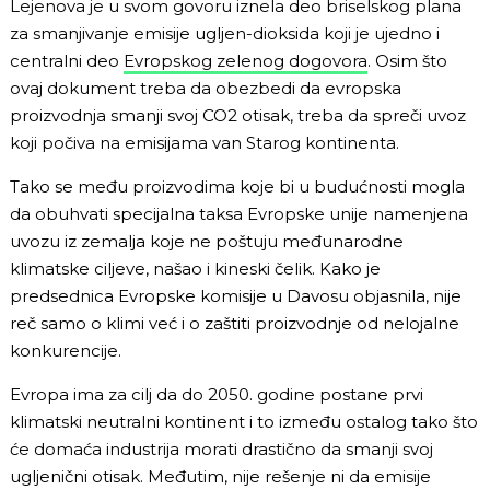
Lejenova je u svom govoru iznela deo briselskog plana
za smanjivanje emisije ugljen-dioksida koji je ujedno i
centralni deo
Evropskog zelenog dogovora
. Osim što
ovaj dokument treba da obezbedi da evropska
proizvodnja smanji svoj CO2 otisak, treba da spreči uvoz
koji počiva na emisijama van Starog kontinenta.
Tako se među proizvodima koje bi u budućnosti mogla
da obuhvati specijalna taksa Evropske unije namenjena
uvozu iz zemalja koje ne poštuju međunarodne
klimatske ciljeve, našao i kineski čelik. Kako je
predsednica Evropske komisije u Davosu objasnila, nije
reč samo o klimi već i o zaštiti proizvodnje od nelojalne
konkurencije.
Evropa ima za cilj da do 2050. godine postane prvi
klimatski neutralni kontinent i to između ostalog tako što
će domaća industrija morati drastično da smanji svoj
ugljenični otisak. Međutim, nije rešenje ni da emisije