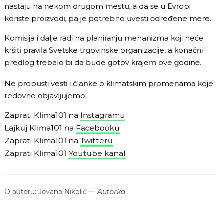
nastaju na nekom drugom mestu, a da se u Evropi
koriste proizvodi, pa je potrebno uvesti određene mere.
Komisija i dalje radi na planiranju mehanizma koji neće
kršiti pravila Svetske trgovinske organizacije, a konačni
predlog trebalo bi da bude gotov krajem ove godine.
Ne propusti vesti i članke o klimatskim promenama koje
redovno objavljujemo.
Zaprati Klima101 na
Instagramu
Lajkuj Klima101 na
Facebooku
Zaprati Klima101 na
Twitteru
Zaprati Klima101
Youtube kanal
O autoru:
Jovana Nikolić
—
Autorka