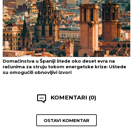
Domaćinstva u Španiji štede oko deset evra na
računima za struju tokom energetske krize: Uštede
su omogućili obnovljivi izvori
KOMENTARI (0)
OSTAVI KOMENTAR