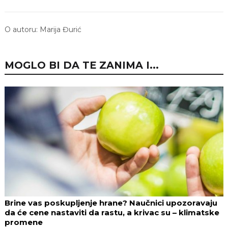
O autoru:
Marija Đurić
MOGLO BI DA TE ZANIMA I...
Brine vas poskupljenje hrane? Naučnici upozoravaju
da će cene nastaviti da rastu, a krivac su – klimatske
promene