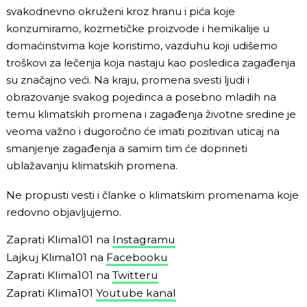
svakodnevno okruženi kroz hranu i pića koje
konzumiramo, kozmetičke proizvode i hemikalije u
domaćinstvima koje koristimo, vazduhu koji udišemo
troškovi za lečenja koja nastaju kao posledica zagađenja
su značajno veći. Na kraju, promena svesti ljudi i
obrazovanje svakog pojedinca a posebno mladih na
temu klimatskih promena i zagađenja životne sredine je
veoma važno i dugoročno će imati pozitivan uticaj na
smanjenje zagađenja a samim tim će doprineti
ublažavanju klimatskih promena.
Ne propusti vesti i članke o klimatskim promenama koje
redovno objavljujemo.
Zaprati Klima101 na
Instagramu
Lajkuj Klima101 na
Facebooku
Zaprati Klima101 na
Twitteru
Zaprati Klima101
Youtube kanal