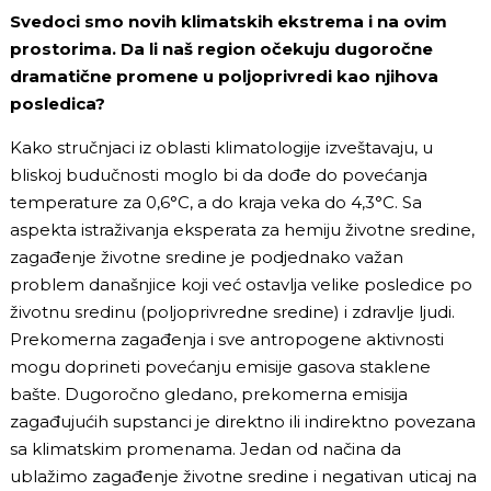
Svedoci smo novih klimatskih ekstrema i na ovim
prostorima. Da li naš region očekuju dugoročne
dramatične promene u poljoprivredi kao njihova
posledica?
Kako stručnjaci iz oblasti klimatologije izveštavaju, u
bliskoj budučnosti moglo bi da dođe do povećanja
temperature za 0,6°C, a do kraja veka do 4,3°C. Sa
aspekta istraživanja eksperata za hemiju životne sredine,
zagađenje životne sredine je podjednako važan
problem današnjice koji već ostavlja velike posledice po
životnu sredinu (poljoprivredne sredine) i zdravlje ljudi.
Prekomerna zagađenja i sve antropogene aktivnosti
mogu doprineti povećanju emisije gasova staklene
bašte. Dugoročno gledano, prekomerna emisija
zagađujućih supstanci je direktno ili indirektno povezana
sa klimatskim promenama. Jedan od načina da
ublažimo zagađenje životne sredine i negativan uticaj na