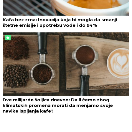
Kafa bez zrna: Inovacija koja bi mogla da smanji
štetne emisije i upotrebu vode i do 94%
Dve milijarde šoljica dnevno: Da li ćemo zbog
klimatskih promena morati da menjamo svoje
navike ispijanja kafe?