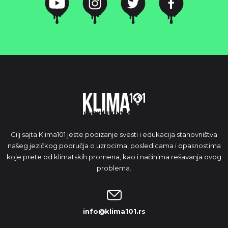
Cilj sajta Klima101 jeste podizanje svesti i edukacija stanovništva
našeg jezičkog područja o uzrocima, posledicama i opasnostima
koje prete od klimatskih promena, kao i načinima rešavanja ovog
problema.
info@klima101.rs