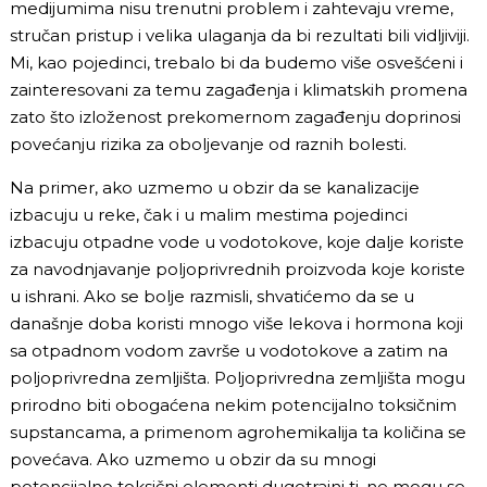
medijumima nisu trenutni problem i zahtevaju vreme,
stručan pristup i velika ulaganja da bi rezultati bili vidljiviji.
Mi, kao pojedinci, trebalo bi da budemo više osvešćeni i
zainteresovani za temu zagađenja i klimatskih promena
zato što izloženost prekomernom zagađenju doprinosi
povećanju rizika za oboljevanje od raznih bolesti.
Na primer, ako uzmemo u obzir da se kanalizacije
izbacuju u reke, čak i u malim mestima pojedinci
izbacuju otpadne vode u vodotokove, koje dalje koriste
za navodnjavanje poljoprivrednih proizvoda koje koriste
u ishrani. Ako se bolje razmisli, shvatićemo da se u
današnje doba koristi mnogo više lekova i hormona koji
sa otpadnom vodom završe u vodotokove a zatim na
poljoprivredna zemljišta. Poljoprivredna zemljišta mogu
prirodno biti obogaćena nekim potencijalno toksičnim
supstancama, a primenom agrohemikalija ta količina se
povećava. Ako uzmemo u obzir da su mnogi
potencijalno toksični elementi dugotrajni tj. ne mogu se