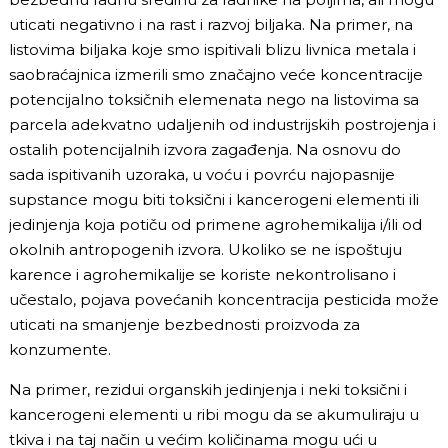
uticati negativno i na rast i razvoj biljaka. Na primer, na
listovima biljaka koje smo ispitivali blizu livnica metala i
saobraćajnica izmerili smo značajno veće koncentracije
potencijalno toksičnih elemenata nego na listovima sa
parcela adekvatno udaljenih od industrijskih postrojenja i
ostalih potencijalnih izvora zagađenja. Na osnovu do
sada ispitivanih uzoraka, u voću i povrću najopasnije
supstance mogu biti toksični i kancerogeni elementi ili
jedinjenja koja potiču od primene agrohemikalija i/ili od
okolnih antropogenih izvora. Ukoliko se ne ispoštuju
karence i agrohemikalije se koriste nekontrolisano i
učestalo, pojava povećanih koncentracija pesticida može
uticati na smanjenje bezbednosti proizvoda za
konzumente.
Na primer, rezidui organskih jedinjenja i neki toksični i
kancerogeni elementi u ribi mogu da se akumuliraju u
tkiva i na taj način u većim količinama mogu ući u