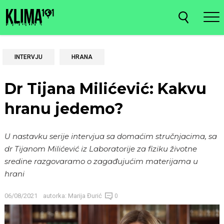
INTERVJU
HRANA
Dr Tijana Milićević: Kakvu
hranu jedemo?
U nastavku serije intervjua sa domaćim stručnjacima, sa
dr Tijanom Milićević iz Laboratorije za fiziku životne
sredine razgovaramo o zagađujućim materijama u
hrani
06/08/2021
autorka:
Marija Đurić
0