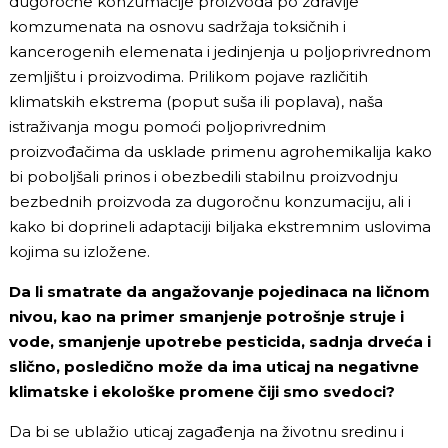
dugoročne konzumacije proizvoda po zdravlje
komzumenata na osnovu sadržaja toksičnih i
kancerogenih elemenata i jedinjenja u poljoprivrednom
zemljištu i proizvodima. Prilikom pojave različitih
klimatskih ekstrema (poput suša ili poplava), naša
istraživanja mogu pomoći poljoprivrednim
proizvođačima da usklade primenu agrohemikalija kako
bi poboljšali prinos i obezbedili stabilnu proizvodnju
bezbednih proizvoda za dugoročnu konzumaciju, ali i
kako bi doprineli adaptaciji biljaka ekstremnim uslovima
kojima su izložene.
Da li smatrate da angažovanje pojedinaca na ličnom
nivou, kao na primer smanjenje potrošnje struje i
vode, smanjenje upotrebe pesticida, sadnja drveća i
slično, posledično može da ima uticaj na negativne
klimatske i ekološke promene čiji smo svedoci?
Da bi se ublažio uticaj zagađenja na životnu sredinu i