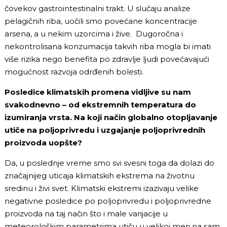
čovekov gastrointestinalni trakt. U slučaju analize
pelagičnih riba, uočili smo povećane koncentracije
arsena, a u nekim uzorcima i žive. Dugoročna i
nekontrolisana konzumacija takvih riba mogla bi imati
više rizika nego benefita po zdravlje ljudi povećavajući
mogućnost razvoja odrđenih bolesti.
Posledice klimatskih promena vidljive su nam
svakodnevno – od ekstremnih temperatura do
izumiranja vrsta. Na koji način globalno otopljavanje
utiče na poljoprivredu i uzgajanje poljoprivrednih
proizvoda uopšte?
Da, u poslednje vreme smo svi svesni toga da dolazi do
značajnijeg uticaja klimatskih ekstrema na životnu
sredinu i živi svet. Klimatski ekstremi izazivaju velike
negativne posledice po poljoprivredu i poljoprivredne
proizvoda na taj način što i male varijacije u
meteorološkim parametrima utiču u velikoj meri na sam