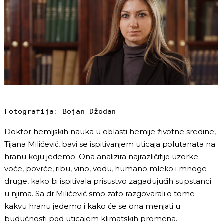
Fotografija: Bojan Džodan
Doktor hemijskih nauka u oblasti hemije životne sredine,
Tijana Milićević, bavi se ispitivanjem uticaja polutanata na
hranu koju jedemo. Ona analizira najrazličitije uzorke –
voće, povrće, ribu, vino, vodu, humano mleko i mnoge
druge, kako bi ispitivala prisustvo zagađujućih supstanci
u njima. Sa dr Milićević smo zato razgovarali o tome
kakvu hranu jedemo i kako će se ona menjati u
budućnosti pod uticajem klimatskih promena.