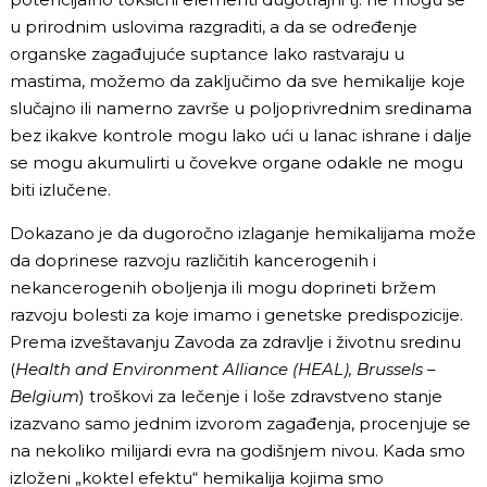
u prirodnim uslovima razgraditi, a da se određenje
organske zagađujuće suptance lako rastvaraju u
mastima, možemo da zaključimo da sve hemikalije koje
slučajno ili namerno završe u poljoprivrednim sredinama
bez ikakve kontrole mogu lako ući u lanac ishrane i dalje
se mogu akumulirti u čovekve organe odakle ne mogu
biti izlučene.
Dokazano je da dugoročno izlaganje hemikalijama može
da doprinese razvoju različitih kancerogenih i
nekancerogenih oboljenja ili mogu doprineti bržem
razvoju bolesti za koje imamo i genetske predispozicije.
Prema izveštavanju Zavoda za zdravlje i životnu sredinu
(
Health and Environment Alliance (HEAL), Brussels –
Belgium
) troškovi za lečenje i loše zdravstveno stanje
izazvano samo jednim izvorom zagađenja, procenjuje se
na nekoliko milijardi evra na godišnjem nivou. Kada smo
izloženi „koktel efektu“ hemikalija kojima smo