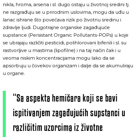
nikla, hroma, arsena i sl. dugo ostaju u životnoj sredini tj.
ne razgrađuju se u prirodnim uslovima, mogu da uđu u
lanac ishrane što povećava rizik po životnu sredinu i
zdravlje ljudi. Dugotrajne organske zagađujuće
supstance (Persistant Organic Pollutants-POPs) u koje
se ubrajaju različiti pesticidi, polihlorovani bifenili i sl. su
rastvorljive u mastima (lipofilne) i na taj način čak i u
veoma niskim koncentracijama mogu lako da se
apsorbuju u čovekov organizam i dalje da se akumuliraju
u organe.
“Sa aspekta hemičara koji se bavi
ispitivanjem zagađujućih supstanci u
različitim uzorcima iz životne