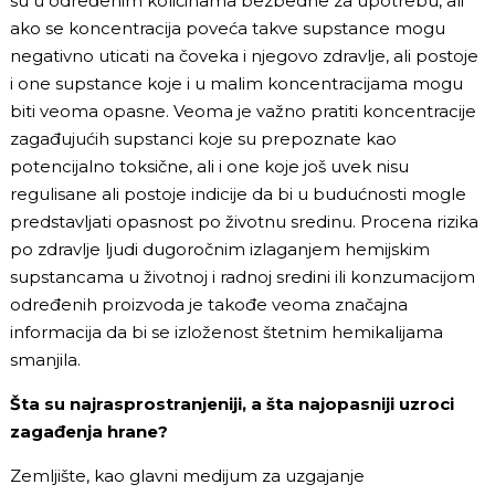
su u određenim količinama bezbedne za upotrebu, ali
ako se koncentracija poveća takve supstance mogu
negativno uticati na čoveka i njegovo zdravlje, ali postoje
i one supstance koje i u malim koncentracijama mogu
biti veoma opasne. Veoma je važno pratiti koncentracije
zagađujućih supstanci koje su prepoznate kao
potencijalno toksične, ali i one koje još uvek nisu
regulisane ali postoje indicije da bi u budućnosti mogle
predstavljati opasnost po životnu sredinu. Procena rizika
po zdravlje ljudi dugoročnim izlaganjem hemijskim
supstancama u životnoj i radnoj sredini ili konzumacijom
određenih proizvoda je takođe veoma značajna
informacija da bi se izloženost štetnim hemikalijama
smanjila.
Šta su najrasprostranjeniji, a šta najopasniji uzroci
zagađenja hrane?
Zemljište, kao glavni medijum za uzgajanje