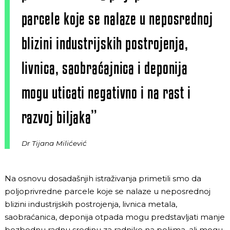
parcele koje se nalaze u neposrednoj
blizini industrijskih postrojenja,
livnica, saobraćajnica i deponija
mogu uticati negativno i na rast i
razvoj biljaka”
Dr Tijana Milićević
Na osnovu dosadašnjih istraživanja primetili smo da
poljoprivredne parcele koje se nalaze u neposrednoj
blizini industrijskih postrojenja, livnica metala,
saobraćanica, deponija otpada mogu predstavljati manje
bezbednu radnu sredinu za radnike na poljima, ali mogu