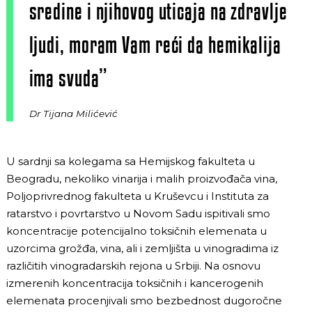
sredine i njihovog uticaja na zdravlje
ljudi, moram Vam reći da hemikalija
ima svuda”
Dr Tijana Milićević
U sardnji sa kolegama sa Hemijskog fakulteta u
Beogradu, nekoliko vinarija i malih proizvođača vina,
Poljoprivrednog fakulteta u Kruševcu i Instituta za
ratarstvo i povrtarstvo u Novom Sadu ispitivali smo
koncentracije potencijalno toksičnih elemenata u
uzorcima grožđa, vina, ali i zemljišta u vinogradima iz
različitih vinogradarskih rejona u Srbiji. Na osnovu
izmerenih koncentracija toksičnih i kancerogenih
elemenata procenjivali smo bezbednost dugoročne