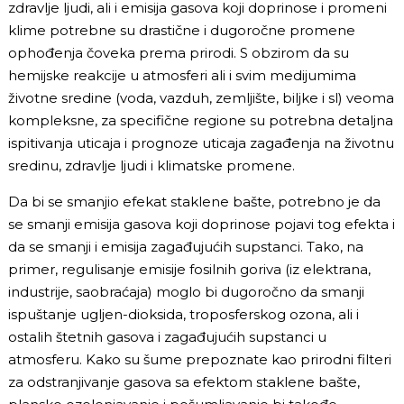
zdravlje ljudi, ali i emisija gasova koji doprinose i promeni
klime potrebne su drastične i dugoročne promene
ophođenja čoveka prema prirodi. S obzirom da su
hemijske reakcije u atmosferi ali i svim medijumima
životne sredine (voda, vazduh, zemljište, biljke i sl) veoma
kompleksne, za specifične regione su potrebna detaljna
ispitivanja uticaja i prognoze uticaja zagađenja na životnu
sredinu, zdravlje ljudi i klimatske promene.
Da bi se smanjio efekat staklene bašte, potrebno je da
se smanji emisija gasova koji doprinose pojavi tog efekta i
da se smanji i emisija zagađujućih supstanci. Tako, na
primer, regulisanje emisije fosilnih goriva (iz elektrana,
industrije, saobraćaja) moglo bi dugoročno da smanji
ispuštanje ugljen-dioksida, troposferskog ozona, ali i
ostalih štetnih gasova i zagađujućih supstanci u
atmosferu. Kako su šume prepoznate kao prirodni filteri
za odstranjivanje gasova sa efektom staklene bašte,