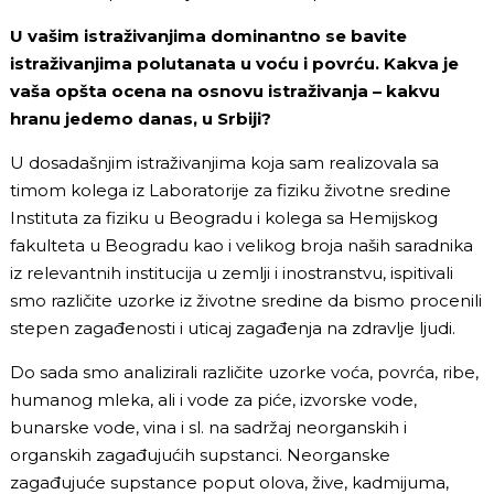
U vašim istraživanjima dominantno se bavite
istraživanjima polutanata u voću i povrću. Kakva je
vaša opšta ocena na osnovu istraživanja – kakvu
hranu jedemo danas, u Srbiji?
U dosadašnjim istraživanjima koja sam realizovala sa
timom kolega iz Laboratorije za fiziku životne sredine
Instituta za fiziku u Beogradu i kolega sa Hemijskog
fakulteta u Beogradu kao i velikog broja naših saradnika
iz relevantnih institucija u zemlji i inostranstvu, ispitivali
smo različite uzorke iz životne sredine da bismo procenili
stepen zagađenosti i uticaj zagađenja na zdravlje ljudi.
Do sada smo analizirali različite uzorke voća, povrća, ribe,
humanog mleka, ali i vode za piće, izvorske vode,
bunarske vode, vina i sl. na sadržaj neorganskih i
organskih zagađujućih supstanci. Neorganske
zagađujuće supstance poput olova, žive, kadmijuma,