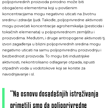
poljoprivredinh proizvoda prirodno može biti
obogaćeno elementima koji u povišenim
koncentracijama mogu negativno uticati na životnu
sredinu i zdravlje ljudi. Takođe, poljoprivredne aktivnosti
mogu povećati koncentracije agrohemikalija (pesticida i
toksičnih elemenata) u poljoprivrednom zemljištu i
proizvodima. Međutim, i druge antropogene aktivnosti tj.
izvori zagađenja u blizini poljoprivrednih sredina mogu
negativno uticati na samu poljoprivrednu proizvodnju i
bezbednost proizvoda. To mogu biti industrijske
aktivnosti, nekontrolisano odlaganje otpada, ispusti
otpadnih voda u vodotokove koji se koriste za
navodnjavanje i sl.
“Na osnovu dosadašnjih istraživanja
primetili smo da poljoprivredne