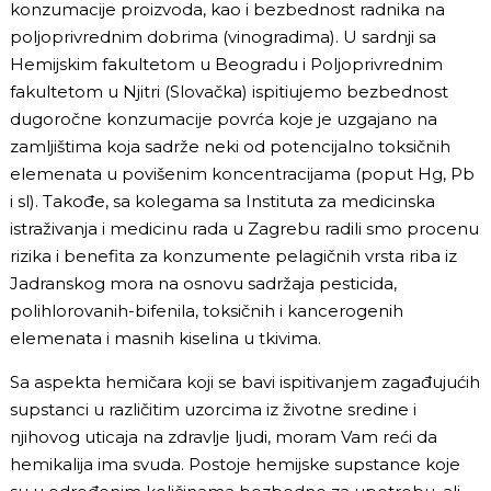
konzumacije proizvoda, kao i bezbednost radnika na
poljoprivrednim dobrima (vinogradima). U sardnji sa
Hemijskim fakultetom u Beogradu i Poljoprivrednim
fakultetom u Njitri (Slovačka) ispitiujemo bezbednost
dugoročne konzumacije povrća koje je uzgajano na
zamljištima koja sadrže neki od potencijalno toksičnih
elemenata u povišenim koncentracijama (poput Hg, Pb
i sl). Takođe, sa kolegama sa Instituta za medicinska
istraživanja i medicinu rada u Zagrebu radili smo procenu
rizika i benefita za konzumente pelagičnih vrsta riba iz
Jadranskog mora na osnovu sadržaja pesticida,
polihlorovanih-bifenila, toksičnih i kancerogenih
elemenata i masnih kiselina u tkivima.
Sa aspekta hemičara koji se bavi ispitivanjem zagađujućih
supstanci u različitim uzorcima iz životne sredine i
njihovog uticaja na zdravlje ljudi, moram Vam reći da
hemikalija ima svuda. Postoje hemijske supstance koje