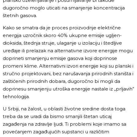
plansko ozelenjavanje i pošumljavanje bi takođe
dugoročno moglo uticati na smanjenje koncentracija
štetnih gasova.
Kako se smatra da je proces proizvodnje električne
energija uzročnik skoro 40% ukupne emisije ugljen-
dioksida, štednja struje, ulaganje u izolaciju i štedljive
uređaje ili prelazak na alternativne izvore energije mogu
doprineti smanjenju emisije gasova koji doprinose
promeni klime. Alternativni izvori energije koji su planski i
stručno projektovani, bez narušavanja prirodnih staništa i
zaštićenih prirodnih dobara, dugoročno bi mogli da
doprinesu smanjenju utroška energije nastale iz „prljavih”
tehnologija.
U Srbiji, na žalost, u oblasti životne sredine dosta toga
treba da se uradi da bismo smanjili štetan uticaj
zagađenja na zdravlje ljudi. Ti problemi koje imamo sa
povećanjem zagađujućih supstanci u različitim