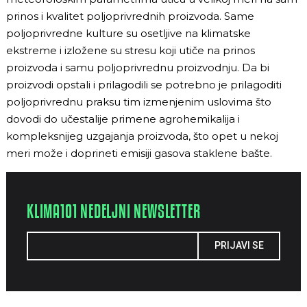
prinos i kvalitet poljoprivrednih proizvoda. Same
poljoprivredne kulture su osetljive na klimatske
ekstreme i izložene su stresu koji utiče na prinos
proizvoda i samu poljoprivrednu proizvodnju. Da bi
proizvodi opstali i prilagodili se potrebno je prilagoditi
poljoprivrednu praksu tim izmenjenim uslovima što
dovodi do učestalije primene agrohemikalija i
kompleksnijeg uzgajanja proizvoda, što opet u nekoj
meri može i doprineti emisiji gasova staklene bašte.
KLIMA101 NEDELJNI NEWSLETTER
PRIJAVI SE