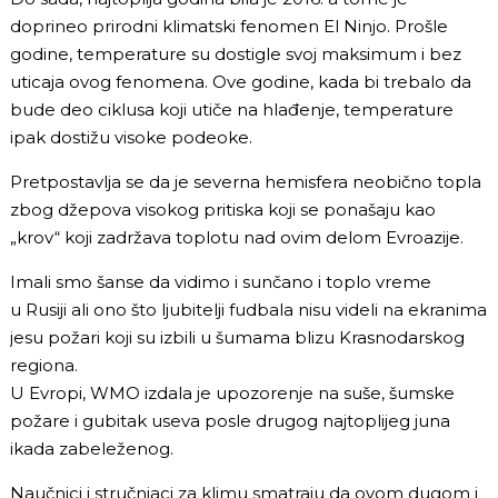
doprineo prirodni klimatski fenomen El Ninjo. Prošle
godine, temperature su dostigle svoj maksimum i bez
uticaja ovog fenomena. Ove godine, kada bi trebalo da
bude deo ciklusa koji utiče na hlađenje, temperature
ipak dostižu visoke podeoke.
Pretpostavlja se da je severna hemisfera neobično topla
zbog džepova visokog pritiska koji se ponašaju kao
„krov“ koji zadržava toplotu nad ovim delom Evroazije.
Imali smo šanse da vidimo i sunčano i toplo vreme
u Rusiji ali ono što ljubitelji fudbala nisu videli na ekranima
jesu požari koji su izbili u šumama blizu Krasnodarskog
regiona.
U Evropi, WMO izdala je upozorenje na suše, šumske
požare i gubitak useva posle drugog najtoplijeg juna
ikada zabeleženog.
Naučnici i stručnjaci za klimu smatraju da ovom dugom i