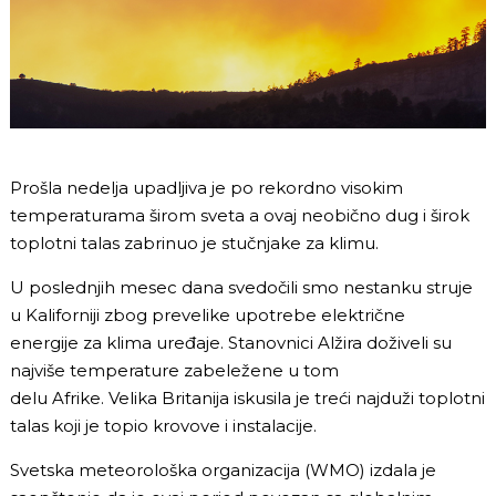
Prošla nedelja upadljiva je po rekordno visokim
temperaturama širom sveta a ovaj neobično dug i širok
toplotni talas zabrinuo je stučnjake za klimu.
U poslednjih mesec dana svedočili smo nestanku struje
u Kaliforniji zbog prevelike upotrebe električne
energije za klima uređaje. Stanovnici Alžira doživeli su
najviše temperature zabeležene u tom
delu Afrike. Velika Britanija iskusila je treći najduži toplotni
talas koji je topio krovove i instalacije.
Svetska meteorološka organizacija (WMO) izdala je