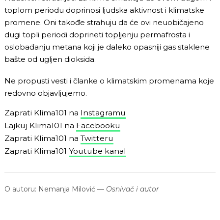
toplom periodu doprinosi ljudska aktivnost i klimatske
promene. Oni takođe strahuju da će ovi neuobičajeno
dugi topli periodi doprineti topljenju permafrosta i
oslobađanju metana koji je daleko opasniji gas staklene
bašte od ugljen dioksida.
Ne propusti vesti i članke o klimatskim promenama koje
redovno objavljujemo.
Zaprati Klima101 na
Instagramu
Lajkuj Klima101 na
Facebooku
Zaprati Klima101 na
Twitteru
Zaprati Klima101
Youtube kanal
O autoru:
Nemanja Milović
—
Osnivač i autor