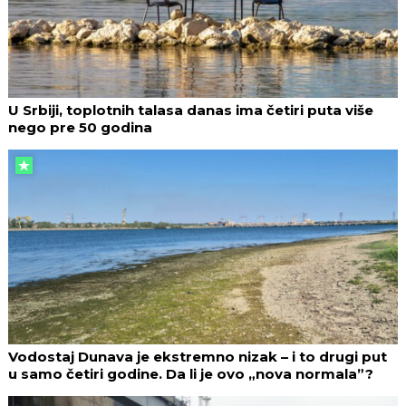
U Srbiji, toplotnih talasa danas ima četiri puta više
nego pre 50 godina
Vodostaj Dunava je ekstremno nizak – i to drugi put
u samo četiri godine. Da li je ovo „nova normala”?