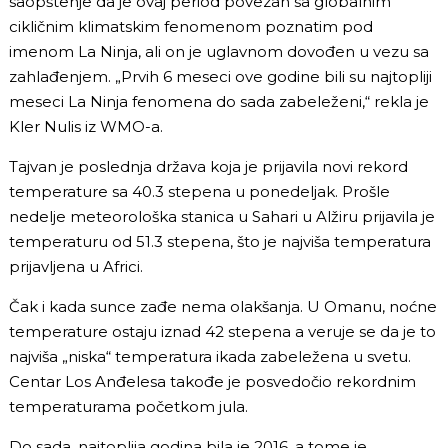
saopštenje da je ovaj period povezan sa globalnim
cikličnim klimatskim fenomenom poznatim pod
imenom La Ninja, ali on je uglavnom dovođen u vezu sa
zahlađenjem. „Prvih 6 meseci ove godine bili su najtopliji
meseci La Ninja fenomena do sada zabeleženi,“ rekla je
Kler Nulis iz WMO-a.
Tajvan je poslednja država koja je prijavila novi rekord
temperature sa 40.3 stepena u ponedeljak. Prošle
nedelje meteorološka stanica u Sahari u Alžiru prijavila je
temperaturu od 51.3 stepena, što je najviša temperatura
prijavljena u Africi.
Čak i kada sunce zađe nema olakšanja. U Omanu, noćne
temperature ostaju iznad 42 stepena a veruje se da je to
najviša „niska“ temperatura ikada zabeležena u svetu.
Centar Los Anđelesa takođe je posvedočio rekordnim
temperaturama početkom jula.
Do sada, najtoplija godina bila je 2016. a tome je