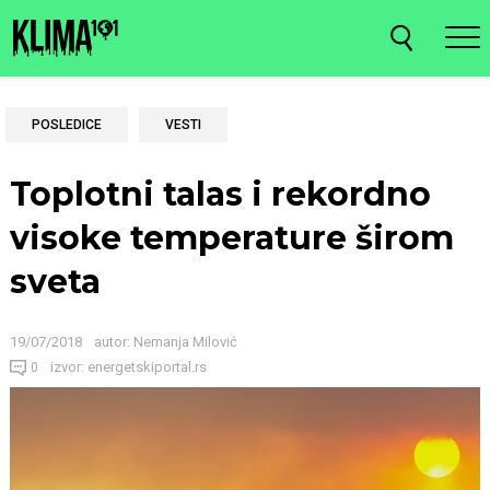
POSLEDICE
VESTI
Toplotni talas i rekordno
visoke temperature širom
sveta
19/07/2018
autor:
Nemanja Milović
izvor: energetskiportal.rs
0