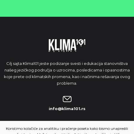
Cilj sajta Klima101 jeste podizanje svesti i edukacija stanovništva
našeg jezičkog područja o uzrocima, posledicama i opasnostima
koje prete od klimatskih promena, kao i načinima rešavanja ovog
problema.
info@klima101.rs
NAŠA IDEJA
Koristimo kolačiće za analitiku i praćenje poseta kako bismo unapredili