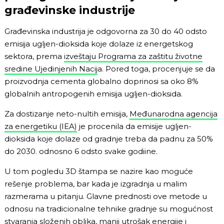
građevinske industrije
Građevinska industrija je odgovorna za 30 do 40 odsto
emisija ugljen-dioksida koje dolaze iz energetskog
sektora, prema
izveštaju Programa za zaštitu životne
sredine Ujedinjenih Nacij
a. Pored toga, procenjuje se da
proizvodnja cementa globalno doprinosi sa oko 8%
globalnih antropogenih emisija ugljen-dioksida.
Za dostizanje neto-nultih emisija,
Međunarodna agencija
za energetiku (IEA)
je procenila da emisije ugljen-
dioksida koje dolaze od gradnje treba da padnu za 50%
do 2030. odnosno 6 odsto svake godiine.
U tom pogledu 3D štampa se nazire kao moguće
rešenje problema, bar kada je izgradnja u malim
razmerama u pitanju. Glavne prednosti ove metode u
odnosu na tradicionalne tehnike gradnje su mogućnost
stvaranja složenih oblika, manji utrošak energije i