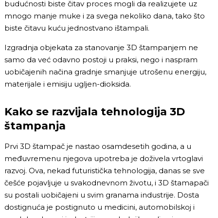
budućnosti biste čitav proces mogli da realizujete uz
mnogo manje muke i za svega nekoliko dana, tako što
biste čitavu kuću jednostvano ištampali.
Izgradnja objekata za stanovanje 3D štampanjem ne
samo da već odavno postoji u praksi, nego i naspram
uobičajenih načina gradnje smanjuje utrošenu energiju,
materijale i emisiju ugljen-dioksida.
Kako se razvijala tehnologija 3D
štampanja
Prvi 3D štampač je nastao osamdesetih godina, a u
međuvremenu njegova upotreba je doživela vrtoglavi
razvoj. Ova, nekad futuristička tehnologija, danas se sve
češće pojavljuje u svakodnevnom životu, i 3D štamapači
su postali uobičajeni u svim granama industrije. Dosta
dostignuća je postignuto u medicini, automobilskoj i