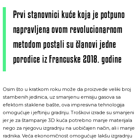
Prvi stanovnici kuće koja je potpuno
napravljena ovom revolucionarnom
metodom postali su članovi jedne
porodice iz Francuske 2018. godine
Osim što u kratkom roku može da proizvede veliki broj
stambenih jedinica, uz smanjenu emisiju gasova sa
efektom staklene bašte, ova impresivna tehnologija
omogućuje i jeftiniju gradnju. Troškovi izrade su smanjeni
jer je za štampanje 3D kuća potrebno manje materijala
nego za njegovu izgradnju na uobičajen način, ali i manje
radnika. Veća ekonomičnost omogućuje lakšu izgradnju