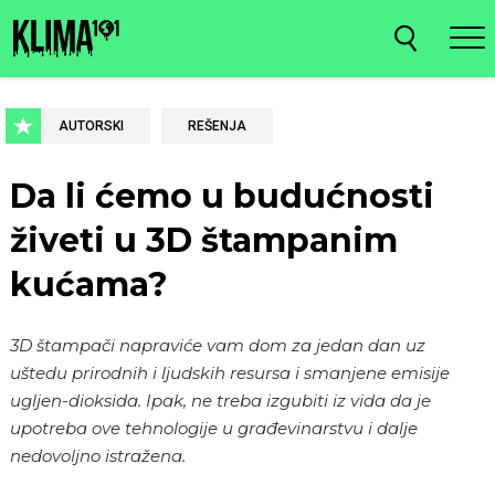
AUTORSKI
REŠENJA
Da li ćemo u budućnosti
živeti u 3D štampanim
kućama?
3D štampači napraviće vam dom za jedan dan uz
uštedu prirodnih i ljudskih resursa i smanjene emisije
ugljen-dioksida. Ipak, ne treba izgubiti iz vida da je
upotreba ove tehnologije u građevinarstvu i dalje
nedovoljno istražena.