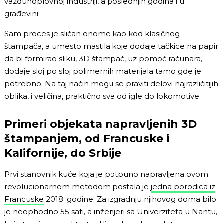
vazduhoplovnoj industriji, a poslednjih godina i u
građevini.
Sam proces je sličan onome kao kod klasičnog
štampača, a umesto mastila koje dodaje tačkice na papir
da bi formirao sliku, 3D štampač, uz pomoć računara,
dodaje sloj po sloj polimernih materijala tamo gde je
potrebno. Na taj način mogu se praviti delovi najrazličitijih
oblika, i veličina, praktično sve od igle do lokomotive.
Primeri objekata napravljenih 3D
štampanjem, od Francuske i
Kalifornije, do Srbije
Prvi stanovnik kuće koja je potpuno napravljena ovom
revolucionarnom metodom postala je
jedna porodica iz
Francuske
2018. godine. Za izgradnju njihovog doma bilo
je neophodno 55 sati, a inženjeri sa Univerziteta u Nantu,