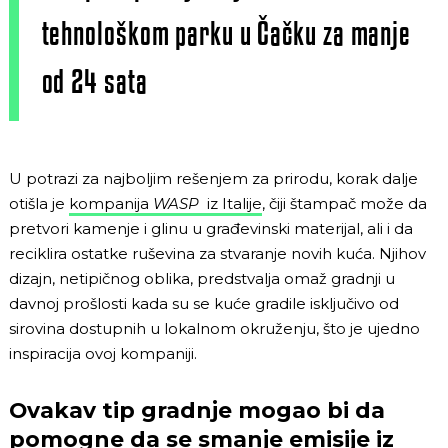
tehnološkom parku u Čačku za manje
od 24 sata
U potrazi za najboljim rešenjem za prirodu, korak dalje
otišla je
kompanija
WASP
iz Italije
, čiji štampač može da
pretvori kamenje i glinu u građevinski materijal, ali i da
reciklira ostatke ruševina za stvaranje novih kuća. Njihov
dizajn, netipičnog oblika, predstvalja omaž gradnji u
davnoj prošlosti kada su se kuće gradile isključivo od
sirovina dostupnih u lokalnom okruženju, što je ujedno
inspiracija ovoj kompaniji.
Ovakav tip gradnje mogao bi da
pomogne da se smanje emisije iz