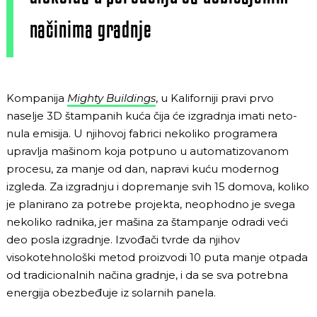
načinima gradnje
Kompanija
Mighty Buildings
, u Kaliforniji pravi prvo
naselje 3D štampanih kuća čija će izgradnja imati neto-
nula emisija. U njihovoj fabrici nekoliko programera
upravlja mašinom koja potpuno u automatizovanom
procesu, za manje od dan, napravi kuću modernog
izgleda. Za izgradnju i dopremanje svih 15 domova, koliko
je planirano za potrebe projekta, neophodno je svega
nekoliko radnika, jer mašina za štampanje odradi veći
deo posla izgradnje. Izvođači tvrde da njihov
visokotehnološki metod proizvodi 10 puta manje otpada
od tradicionalnih načina gradnje, i da se sva potrebna
energija obezbeđuje iz solarnih panela.