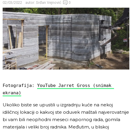
02/03/2022
autor:
Srđan Vejnović
0
Fotografija: 
YouTube Jarret Gros
s
 (snimak 
ekrana)
Ukoliko biste se upustili u izgradnju kuće na nekoj
idiličnoj lokaciji o kakvoj ste oduvek maštali najverovatnije
bi vam bili neophodni meseci napornog rada, gomila
materijala i veliki broj radnika. Međutim, u bliskoj