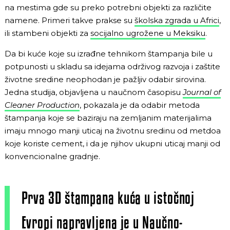
na mestima gde su preko potrebni objekti za različite
namene. Primeri takve prakse su
školska zgrada u Africi
,
ili stambeni objekti za
socijalno ugrožene u Meksiku
.
Da bi kuće koje su izrađne tehnikom štampanja bile u
potpunosti u skladu sa idejama održivog razvoja i zaštite
životne sredine neophodan je pažljiv odabir sirovina.
Jedna studija, objavljena u naučnom časopisu
Journal of
Cleaner Production
, pokazala je da odabir metoda
štampanja koje se baziraju na zemljanim materijalima
imaju mnogo manji uticaj na životnu sredinu od metdoa
koje koriste cement, i da je njihov ukupni uticaj manji od
konvencionalne gradnje.
Prva 3D štampana kuća u istočnoj
Evropi napravljena je u Naučno-