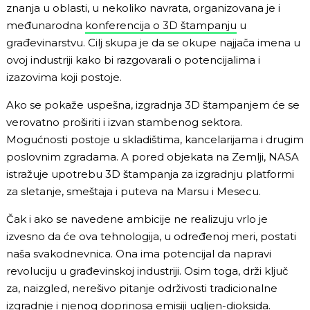
znanja u oblasti, u nekoliko navrata, organizovana je i
međunarodna
konferencija o 3D štampanju
u
građevinarstvu. Cilj skupa je da se okupe najjača imena u
ovoj industriji kako bi razgovarali o potencijalima i
izazovima koji postoje.
Ako se pokaže uspešna, izgradnja 3D štampanjem će se
verovatno proširiti i izvan stambenog sektora.
Mogućnosti postoje u skladištima, kancelarijama i drugim
poslovnim zgradama. A pored objekata na Zemlji, NASA
istražuje upotrebu 3D štampanja za izgradnju platformi
za sletanje, smeštaja i puteva na Marsu i Mesecu.
Čak i ako se navedene ambicije ne realizuju vrlo je
izvesno da će ova tehnologija, u određenoj meri, postati
naša svakodnevnica. Ona ima potencijal da napravi
revoluciju u građevinskoj industriji. Osim toga, drži ključ
za, naizgled, nerešivo pitanje održivosti tradicionalne
izgradnje i njenog doprinosa emisiji ugljen-dioksida.