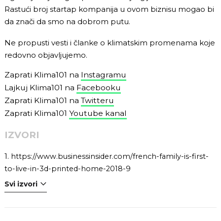
Rastući broj startap kompanija u ovom biznisu mogao bi
da znači da smo na dobrom putu.
Ne propusti vesti i članke o klimatskim promenama koje
redovno objavljujemo.
Zaprati Klima101 na
Instagramu
Lajkuj Klima101 na
Facebooku
Zaprati Klima101 na
Twitteru
Zaprati Klima101
Youtube kanal
IZVORI
1.
https://www.businessinsider.com/french-family-is-first-
to-live-in-3d-printed-home-2018-9
Svi izvori