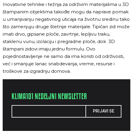
Inovativne tehnike i težnja za održivim materijalima u 3D
štampanim objektima takođe mogu da naprave pomak
u umanjivanju negativnog uticaja na životnu sredinu tako
što zamenjuju druge štetnije materijale. Tipičan zid može
imati drvo, gipsane ploče, zavrtnje, lepljivu traku,
staklenu vunu, izolaciju i pregradne ploče, dok 3D
štampani zidovi imaju jednu formulu. Ovo
pojednostavljenje ne samo da ima koristi od održivosti,
već i smanjuje lanac snabdevanja, vreme, resurse i
troškove za izgradnju domova.
KLIMA101 NEDELJNI NEWSLETTER
PRIJAVI SE