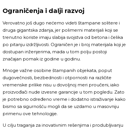
Ograničenja i dalji razvoj
Verovatno još dugo nećemo videti štampane solitere i
druga gigantska zdanja, jer polimerni materijali koji se
trenutno koriste imaju slabija svojstva od betona i čelika
po pitanju izdržljivosti. Ograničen je i broj materijala koji je
dostupan inženjerima, mada u tom polju postoji
značajan pomak iz godine u godinu.
Mnoge važne osobine štampanih objekata, poput
dugovečnosti, bezbednosti i otpornosti na različite
vremenske prilike nisu u dovoljnoj meri proučeni, iako
proizvođači nude izvesne garancije u tom pogledu. Zato
je potrebno određeno vreme i dodatno istraživanje kako
bismo sa sigurnošću mogli da se uzdamo u masovniju
primenu ove tehnologije.
U cilju traganja za inovativnim rešenjima i produbljivanju