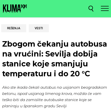
REŠENJA
VESTI
Zbogom čekanju autobusa
na vrućini: Sevilja dobija
stanice koje smanjuju
temperaturu i do 20 °C
Ako ste ikada čekali autobus na usijanom beogradskom
betonu, ispod usijanog limenog krova, možda će vam
teško biti da zamislite autobuske stanice koje se
planiraju u španskom gradu Sevilji