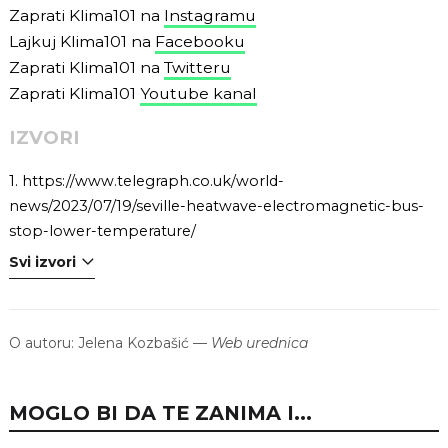
Zaprati Klima101 na
Instagramu
Lajkuj Klima101 na
Facebooku
Zaprati Klima101 na
Twitteru
Zaprati Klima101
Youtube kanal
IZVORI
1.
https://www.telegraph.co.uk/world-
news/2023/07/19/seville-heatwave-electromagnetic-bus-
stop-lower-temperature/
Svi izvori
O autoru:
Jelena Kozbašić
—
Web urednica
MOGLO BI DA TE ZANIMA I...