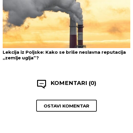
Lekcija iz Poljske: Kako se briše neslavna reputacija
„zemlje uglja”?
KOMENTARI (0)
OSTAVI KOMENTAR