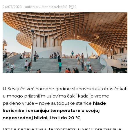
24/07/2023
autorka:
Jelena Kozbašić
0
U Sevilji će već naredne godine stanovnici autobus čekati
u mnogo prijatnijim uslovima čak i kada je vreme
pakleno vruće – nove autobuske stanice
hlade
korisnike i smanjuju temperature u svojoj
neposrednoj blizini, i to i do 20 °C
.
Prošle nedelje živa u termometru u Sevilji premašila je