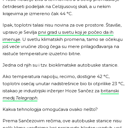
četrdeseti podeljak na Celzijusovoj skali, a u nekim
krajevima je izmereno čak 44 °C.
Ipak, toplotni talasi nisu novina za ove prostore. Štaviše,
upravo je Sevilja
prvi grad u svetu koji je počeo da ih
imenuje
. U svetlu klimatskih promena, tamo se očekuju
još veće vrućine zbog čega su mere prilagođavanja na
rastuće temperature izuzetno bitne.
Jedna od njih su i tzv. bioklimatske autobuske stanice.
Ako temperatura napolju, recimo, dostigne 42 °C,
toplotni osećaj unutar nadstrešnice bio bi otprilike 23 °C,
istakao je industrijski inženjer Hoze Sančez za
britanski
medij
Telegraph
.
Kakva tehnologija omogućava ovako nešto?
Prema Sančezovim rečima, ove autobuske stanice nisu
nalik klima uređajima koji proizvode hladan vazduh, već