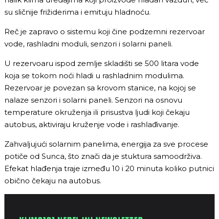
su sličnije frižiderima i emituju hladnoću.
Reč je zapravo o sistemu koji čine podzemni rezervoar
vode, rashladni moduli, senzori i solarni paneli.
U rezervoaru ispod zemlje skladišti se 500 litara vode
koja se tokom noći hladi u rashladnim modulima.
Rezervoar je povezan sa krovom stanice, na kojoj se
nalaze senzori i solarni paneli. Senzori na osnovu
temperature okruženja ili prisustva ljudi koji čekaju
autobus, aktiviraju kruženje vode i rashlađivanje.
Zahvaljujući solarnim panelima, energija za sve procese
potiče od Sunca, što znači da je stuktura samoodrživa.
Efekat hlađenja traje između 10 i 20 minuta koliko putnici
obično čekaju na autobus.