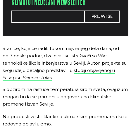
KLIMA101 NEDELJNI NEWSLETTER
PRIJAVI SE
Stanice, koje će raditi tokom najvrelijeg dela dana, od 1
do 7 posle podne, dizajnirali su istraživači sa Više
tehnološke škole inženjerstva u Sevilji. Autori projekta su
svoju ideju detaljno predstavili u
studiji objavljenoj u
časopisu
Science Talks
.
S obzirom na rastuće temperatura širom sveta, ovaj izum
mogao bi da se primeni u odgovoru na klimatske
promene i izvan Sevilje.
Ne propusti vesti i članke o klimatskim promenama koje
redovno objavljujemo.