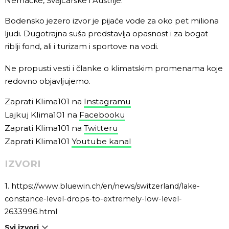
Nemačke, Švajcarske i Austrije.
Bodensko jezero izvor je pijaće vode za oko pet miliona
ljudi. Dugotrajna suša predstavlja opasnost i za bogat
riblji fond, ali i turizam i sportove na vodi.
Ne propusti vesti i članke o klimatskim promenama koje
redovno objavljujemo.
Zaprati Klima101 na
Instagramu
Lajkuj Klima101 na
Facebooku
Zaprati Klima101 na
Twitteru
Zaprati Klima101
Youtube kanal
IZVORI
1.
https://www.bluewin.ch/en/news/switzerland/lake-
constance-level-drops-to-extremely-low-level-
2633996.html
Svi izvori