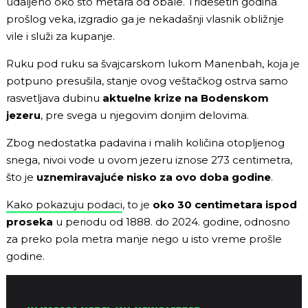
udaljeno oko sto metara od obale. Tridesetih godina
prošlog veka, izgradio ga je nekadašnji vlasnik obližnje
vile i služi za kupanje.
Ruku pod ruku sa švajcarskom lukom Manenbah, koja je
potpuno presušila, stanje ovog veštačkog ostrva samo
rasvetljava dubinu
aktuelne krize na Bodenskom
jezeru
, pre svega u njegovim donjim delovima.
Zbog nedostatka padavina i malih količina otopljenog
snega, nivoi vode u ovom jezeru iznose 273 centimetra,
što je
uznemiravajuće nisko za ovo doba godine
.
Kako pokazuju podaci
, to je
oko 30 centimetara ispod
proseka
u periodu od 1888. do 2024. godine, odnosno
za preko pola metra manje nego u isto vreme prošle
godine.