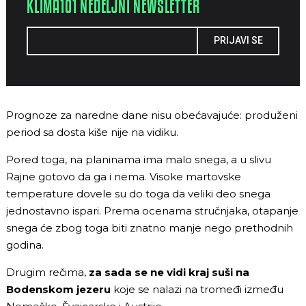
KLIMA101 NEDELJNI NEWSLETTER
PRIJAVI SE
Prognoze za naredne dane nisu obećavajuće: produženi
period sa dosta kiše nije na vidiku.
Pored toga, na planinama ima malo snega, a u slivu
Rajne gotovo da ga i nema. Visoke martovske
temperature dovele su do toga da veliki deo snega
jednostavno ispari. Prema ocenama stručnjaka, otapanje
snega će zbog toga biti znatno manje nego prethodnih
godina.
Drugim rečima,
za sada se ne vidi kraj suši na
Bodenskom jezeru
koje se nalazi na tromeđi između