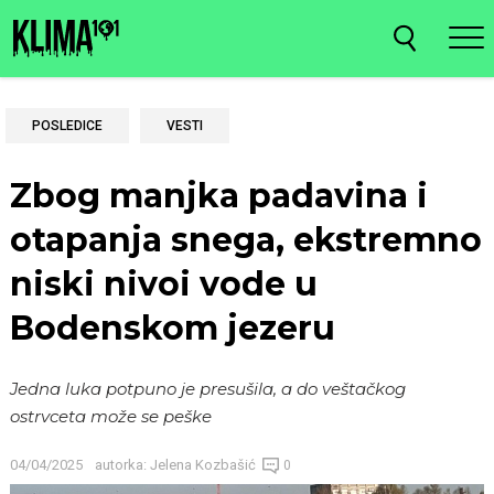
POSLEDICE
VESTI
Zbog manjka padavina i
otapanja snega, ekstremno
niski nivoi vode u
Bodenskom jezeru
Jedna luka potpuno je presušila, a do veštačkog
ostrvceta može se peške
04/04/2025
autorka:
Jelena Kozbašić
0