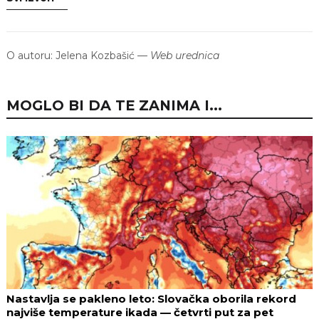
O autoru:
Jelena Kozbašić
—
Web urednica
MOGLO BI DA TE ZANIMA I...
Nastavlja se pakleno leto: Slovačka oborila rekord
najviše temperature ikada — četvrti put za pet