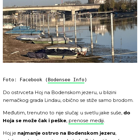
Foto: Facebook (
Bodensee Info
)
Do ostrvceta Hoj na Bodenskom jezeru, u blizini
nemačkog grada Lindau, obično se stiže samo brodom.
Međutim, trenutno to nije slučaj: u svetlu jake suše,
do
Hoja se može čak i peške
,
prenose mediji
.
Hoj je
najmanje ostrvo na Bodenskom jezeru
,