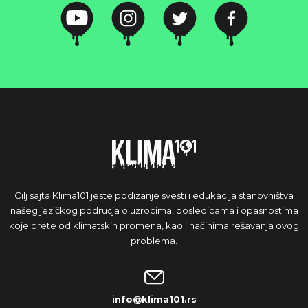
Cilj sajta Klima101 jeste podizanje svesti i edukacija stanovništva
našeg jezičkog područja o uzrocima, posledicama i opasnostima
koje prete od klimatskih promena, kao i načinima rešavanja ovog
problema.
info@klima101.rs