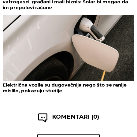
vatrogasci, građani i mali biznis: Solar bi mogao da
im prepolovi račune
Električna vozila su dugovečnija nego što se ranije
mislilo, pokazuju studije
KOMENTARI (0)