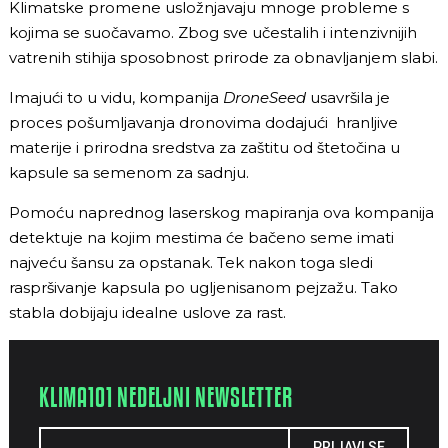
Klimatske promene usložnjavaju mnoge probleme s
kojima se suočavamo. Zbog sve učestalih i intenzivnijih
vatrenih stihija sposobnost prirode za obnavljanjem slabi.
Imajući to u vidu, kompanija
DroneSeed
usavršila je
proces pošumljavanja dronovima dodajući hranljive
materije i prirodna sredstva za zaštitu od štetočina u
kapsule sa semenom za sadnju.
Pomoću naprednog laserskog mapiranja ova kompanija
detektuje na kojim mestima će bačeno seme imati
najveću šansu za opstanak. Tek nakon toga sledi
raspršivanje kapsula po ugljenisanom pejzažu. Tako
stabla dobijaju idealne uslove za rast.
KLIMA101 NEDELJNI NEWSLETTER
PRIJAVI SE