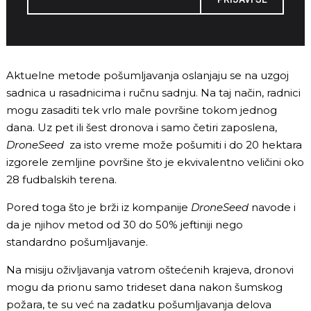
Aktuelne metode pošumljavanja oslanjaju se na uzgoj
sadnica u rasadnicima i ručnu sadnju. Na taj način, radnici
mogu zasaditi tek vrlo male površine tokom jednog
dana. Uz pet ili šest dronova i samo četiri zaposlena,
DroneSeed
za isto vreme može pošumiti i do 20 hektara
izgorele zemljine površine što je ekvivalentno veličini oko
28 fudbalskih terena.
Pored toga što je brži iz kompanije
DroneSeed
navode i
da je njihov metod od 30 do 50% jeftiniji nego
standardno pošumljavanje.
Na misiju oživljavanja vatrom oštećenih krajeva, dronovi
mogu da prionu samo trideset dana nakon šumskog
požara, te su već na zadatku pošumljavanja delova