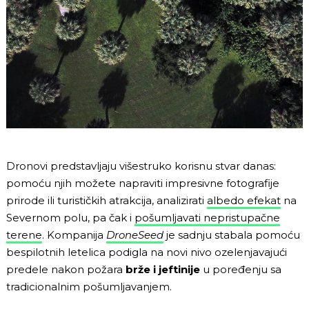
Dronovi predstavljaju višestruko korisnu stvar danas:
pomoću njih možete napraviti impresivne fotografije
prirode ili turističkih atrakcija, analizirati
albedo efekat
na
Severnom polu, pa čak i
pošumljavati nepristupačne
terene
. Kompanija
DroneSeed
je sadnju stabala pomoću
bespilotnih letelica podigla na novi nivo ozelenjavajući
predele nakon požara
brže
i jeftinije
u poređenju sa
tradicionalnim pošumljavanjem.