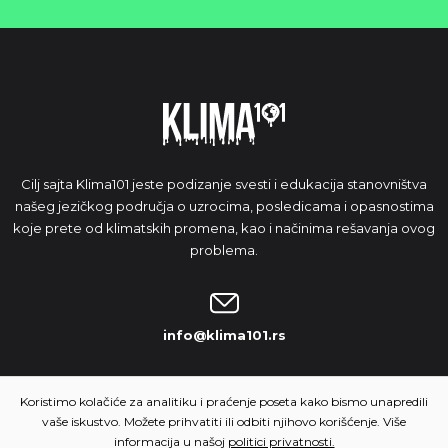
Cilj sajta Klima101 jeste podizanje svesti i edukacija stanovništva
našeg jezičkog područja o uzrocima, posledicama i opasnostima
koje prete od klimatskih promena, kao i načinima rešavanja ovog
problema.
info@klima101.rs
NAŠA IDEJA
Koristimo kolačiće za analitiku i praćenje poseta kako bismo unapredili
vaše iskustvo. Možete prihvatiti ili odbiti njihovo korišćenje. Više
informacija u našoj
politici privatnosti.