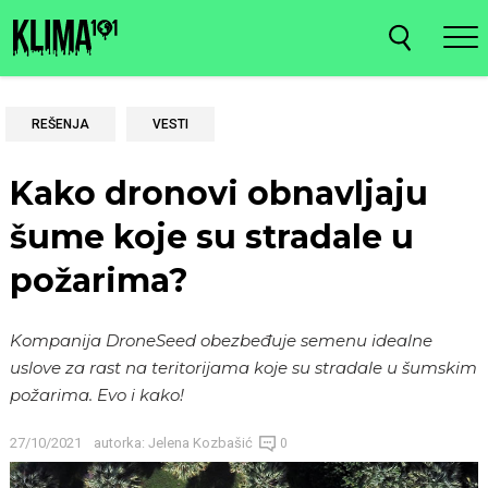
REŠENJA
VESTI
Kako dronovi obnavljaju
šume koje su stradale u
požarima?
Kompanija DroneSeed obezbeđuje semenu idealne
uslove za rast na teritorijama koje su stradale u šumskim
požarima. Evo i kako!
27/10/2021
autorka:
Jelena Kozbašić
0