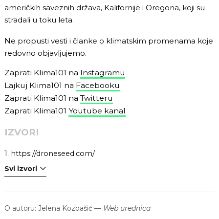
američkih saveznih država, Kalifornije i Oregona, koji su
stradali u toku leta.
Ne propusti vesti i članke o klimatskim promenama koje
redovno objavljujemo.
Zaprati Klima101 na
Instagramu
Lajkuj Klima101 na
Facebooku
Zaprati Klima101 na
Twitteru
Zaprati Klima101
Youtube kanal
IZVORI
1.
https://droneseed.com/
Svi izvori
O autoru:
Jelena Kozbašić
—
Web urednica