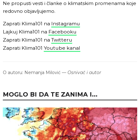
Ne propusti vesti i članke o klimatskim promenama koje
redovno objavljujemo.
Zaprati Klima101 na
Instagramu
Lajkuj Klima101 na
Facebooku
Zaprati Klima101 na
Twitteru
Zaprati Klima101
Youtube kanal
O autoru:
Nemanja Milović
—
Osnivač i autor
MOGLO BI DA TE ZANIMA I...