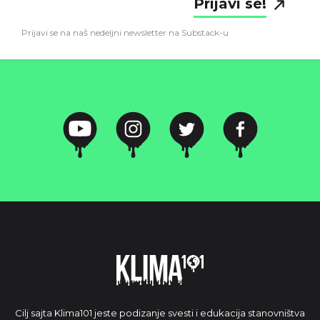
Prijavi se!
Prijavi se na naš nedeljni newsletter na Substack-u
Cilj sajta Klima101 jeste podizanje svesti i edukacija stanovništva