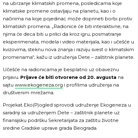
na ubrzanje klimatskih promena, posledicama koje
klimatske promene ostavljaju na planetu, kao i o
načinima na koje pojedinac može doprineti borbi protiv
klimatskih promena. „Radionice će biti interaktivne, na
njima će deca biti u prilici da kroz igru, posmatranje
eksperimenata, modela i video materijala, kao i učešće u
kvizovima, steknu nova znanja i razviju svest o klimatskim
promenama“, kažu iz udruženja Dete – zaštitnik planete.
Učešće na radionicama je besplatno uz obaveznu
prijavu.
Prijave će biti otvorene od 20. avgusta
na
sajtu
www.ekogeneza.org
i profilima udruženja na
društvenim mrežama.
Projekat Eko(P)ogled sprovodi udruženje Ekogeneza u
saradnji sa udruženjem Dete – zaštitnik planete uz
finansijsku podršku Sekretarijata za zaštitu životne
sredine Gradske uprave grada Beograda.