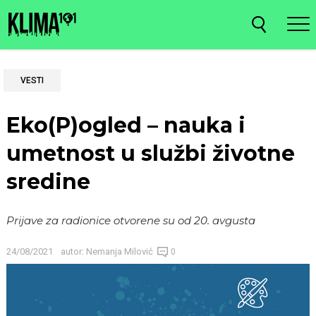
VESTI
Eko(P)ogled – nauka i
umetnost u službi životne
sredine
Prijave za radionice otvorene su od 20. avgusta
24/08/2021
autor:
Nemanja Milović
0