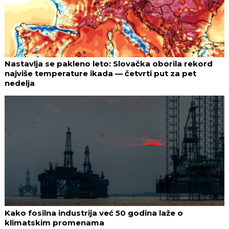
Nastavlja se pakleno leto: Slovačka oborila rekord
najviše temperature ikada — četvrti put za pet
nedelja
Kako fosilna industrija već 50 godina laže o
klimatskim promenama