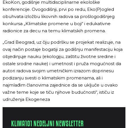
EkoKon, godišnje multidisciplinarne ekološke
konferencije. Ovogodišnji, prvi po redu, Eko(P)ogled
obuhvata izložbu likovnih radova sa prošlogodišnjeg
konkursa „Klimatske promene u boji“ i edukativne
radionice za decu na temu klimatskih promena.
„Grad Beograd, uz čiju podršku se projekat realizuje, na
ovaj način postaje bogatiji za godišnju manifestaciju koja
objedinjuje nauku (ekologiju, zaštitu životne sredine i
ostale srodne nauke) i umetnost i pruža mogućnost da
autori radova svojim umetničkim izrazom doprinesu
podizanju svesti o klimatskim promenama, ali i
najmlađim članovima zajednice da se uključe u ovako
važne teme koje se tiču njihove budućnosti“, ističu iz
udruženja Ekogeneza
KLIMA101 NEDELJNI NEWSLETTER