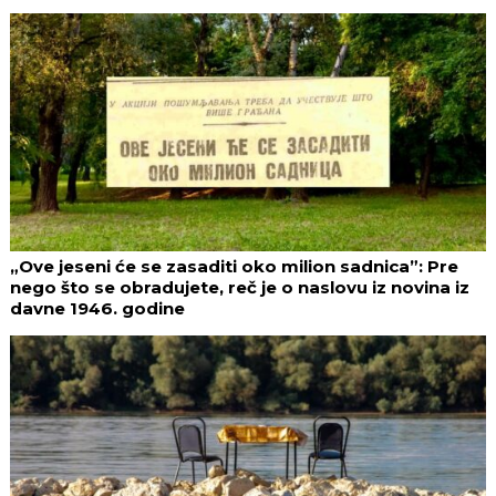
„Ove jeseni će se zasaditi oko milion sadnica”: Pre
nego što se obradujete, reč je o naslovu iz novina iz
davne 1946. godine