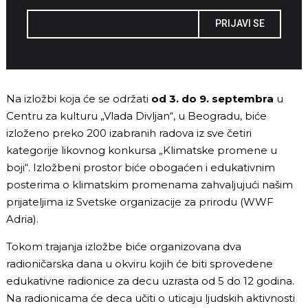
PRIJAVI SE
Na izložbi koja će se održati
od 3. do 9. septembra
u
Centru za kulturu „Vlada Divljan“, u Beogradu, biće
izloženo preko 200 izabranih radova iz sve četiri
kategorije likovnog konkursa „Klimatske promene u
boji“. Izložbeni prostor biće obogaćen i edukativnim
posterima o klimatskim promenama zahvaljujući našim
prijateljima iz Svetske organizacije za prirodu (WWF
Adria).
Tokom trajanja izložbe biće organizovana dva
radioničarska dana u okviru kojih će biti sprovedene
edukativne radionice za decu uzrasta od 5 do 12 godina.
Na radionicama će deca učiti o uticaju ljudskih aktivnosti