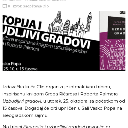
izvor: Saopštenje Clio
0
Izdavačka kuća Clio organizuje interaktivnu tribinu,
inspirisanu knjigom Grega Ričardsa i Roberta Palmera
Uzbudljivi gradovi
, u utorak, 25. oktobra, sa početkom od
15 časova. Događaj će biti upriličen u Sali Vasko Popa na
Beogradskom sajmu.
Na tribini
Ekotopija i uzbudljivi gradovi
govoriće dr