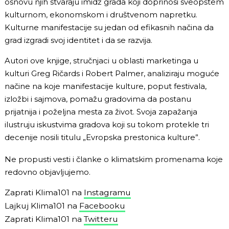
osnovu njih stvaraju imidž grada koji doprinosi sveopštem
kulturnom, ekonomskom i društvenom napretku.
Kulturne manifestacije su jedan od efikasnih načina da
grad izgradi svoj identitet i da se razvija.
Autori ove knjige, stručnjaci u oblasti marketinga u
kulturi Greg Ričards i Robert Palmer, analiziraju moguće
načine na koje manifestacije kulture, poput festivala,
izložbi i sajmova, pomažu gradovima da postanu
prijatnija i poželjna mesta za život. Svoja zapažanja
ilustruju iskustvima gradova koji su tokom protekle tri
decenije nosili titulu „Evropska prestonica kulture”.
Ne propusti vesti i članke o klimatskim promenama koje
redovno objavljujemo.
Zaprati Klima101 na
Instagramu
Lajkuj Klima101 na
Facebooku
Zaprati Klima101 na
Twitteru