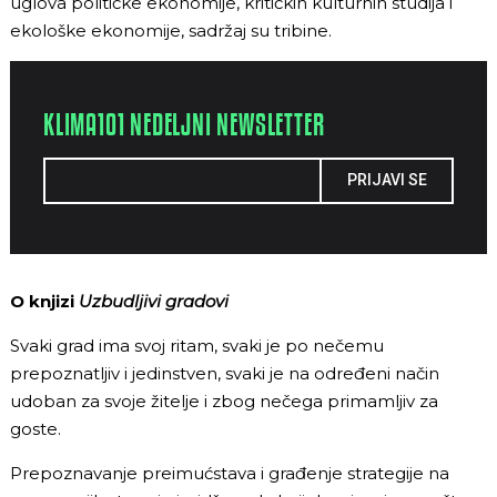
uglova političke ekonomije, kritičkih kulturnih studija i
ekološke ekonomije, sadržaj su tribine.
KLIMA101 NEDELJNI NEWSLETTER
PRIJAVI SE
O knjizi
Uzbudljivi gradovi
Svaki grad ima svoj ritam, svaki je po nečemu
prepoznatljiv i jedinstven, svaki je na određeni način
udoban za svoje žitelje i zbog nečega primamljiv za
goste.
Prepoznavanje preimućstava i građenje strategije na