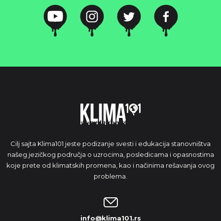
Cilj sajta Klima101 jeste podizanje svesti i edukacija stanovništva
našeg jezičkog područja o uzrocima, posledicama i opasnostima
koje prete od klimatskih promena, kao i načinima rešavanja ovog
problema.
info@klima101.rs