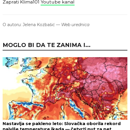
Zaprati Klima101
Youtube kanal
O autoru:
Jelena Kozbašić
—
Web urednica
MOGLO BI DA TE ZANIMA I...
Nastavlja se pakleno leto: Slovačka oborila rekord
najviše temperature ikada — četvrti put za pet