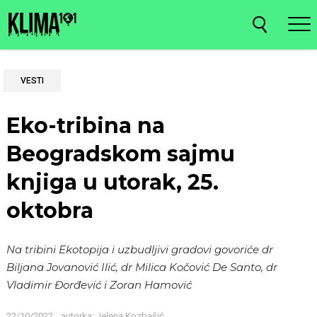
VESTI
Eko-tribina na
Beogradskom sajmu
knjiga u utorak, 25.
oktobra
Na tribini Ekotopija i uzbudljivi gradovi govoriće dr
Biljana Jovanović Ilić, dr Milica Kočović De Santo, dr
Vladimir Đorđević i Zoran Hamović
22/10/2022
autorka:
Jelena Kozbašić