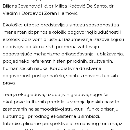
Biljana Jovanović Ilić, dr Milica Kočović De Santo, dr
Vladimir Đorđević i Zoran Hamović.
Ekološke utopije predstavljaju sintezu sposobnosti za
imanentan doprinos ekološki odgovornoj budućnosti i
ekološki održivom društvu. Razumevanje izazova koji su
neodvojivi od klimatskih promena zahtevaju
odgovarajuće mehanizme prilagođavanja i ublažavanja,
podjednako referentnih sferi prirodnih, društvenih,
humanističkih nauka. Korporativna društvena
odgovornost postaje načelo, spiritus movens ljudskih
prava.
Teorija ekogradova, uzbudljivih gradova, sugeriše
ekotipove kulturnih predela, stvaranja ljudskih naselja
zasnovanih na samoodrživoj strukturi I funkcionisanju
kulturnog i prirodnog ekosistema u simbiozi.
Interdisciplinarne perspektive alternativnog turizma, iz