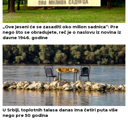
„Ove jeseni će se zasaditi oko milion sadnica”: Pre
nego što se obradujete, reč je o naslovu iz novina iz
davne 1946. godine
U Srbiji, toplotnih talasa danas ima četiri puta više
nego pre 50 godina