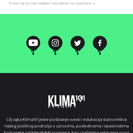
Prijavi se na naš nedeljni newsletter na Substack-u
Cilj sajta Klima101 jeste podizanje svesti i edukacija stanovništva
našeg jezičkog područja o uzrocima, posledicama i opasnostima
koje prete od klimatskih promena, kao i načinima rešavanja ovog