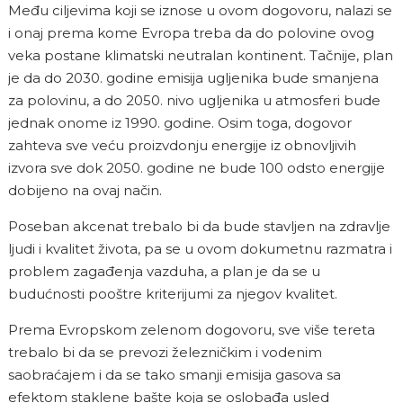
Među ciljevima koji se iznose u ovom dogovoru, nalazi se
i onaj prema kome Evropa treba da do polovine ovog
veka postane klimatski neutralan kontinent. Tačnije, plan
je da do 2030. godine emisija ugljenika bude smanjena
za polovinu, a do 2050. nivo ugljenika u atmosferi bude
jednak onome iz 1990. godine. Osim toga, dogovor
zahteva sve veću proizvdonju energije iz obnovljivih
izvora sve dok 2050. godine ne bude 100 odsto energije
dobijeno na ovaj način.
Poseban akcenat trebalo bi da bude stavljen na zdravlje
ljudi i kvalitet života, pa se u ovom dokumetnu razmatra i
problem zagađenja vazduha, a plan je da se u
budućnosti pooštre kriterijumi za njegov kvalitet.
Prema Evropskom zelenom dogovoru, sve više tereta
trebalo bi da se prevozi železničkim i vodenim
saobraćajem i da se tako smanji emisija gasova sa
efektom staklene bašte koja se oslobađa usled