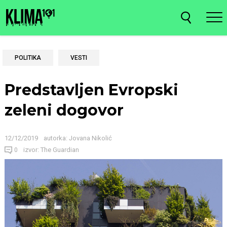
POLITIKA
VESTI
Predstavljen Evropski
zeleni dogovor
12/12/2019
autorka:
Jovana Nikolić
izvor: The Guardian
0