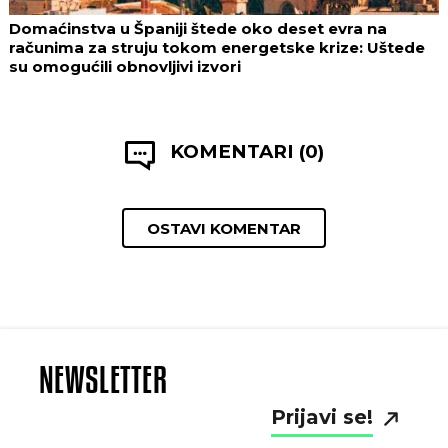
Domaćinstva u Španiji štede oko deset evra na
računima za struju tokom energetske krize: Uštede
su omogućili obnovljivi izvori
KOMENTARI (0)
OSTAVI KOMENTAR
NEWSLETTER
Prijavi se!