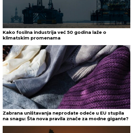
Kako fosilna industrija već 50 godina laže o
klimatskim promenama
Zabrana uništavanja neprodate odeće u EU stupila
na snagu: Šta nova pravila znače za modne gigante?