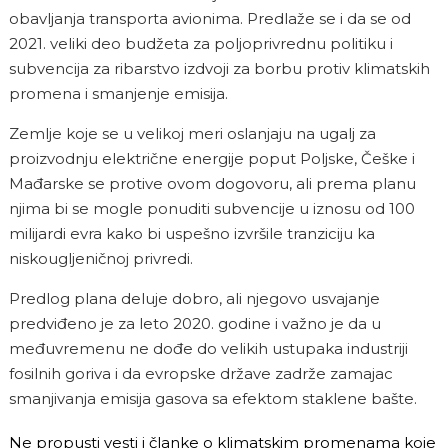
obavljanja transporta avionima. Predlaže se i da se od
2021. veliki deo budžeta za poljoprivrednu politiku i
subvencija za ribarstvo izdvoji za borbu protiv klimatskih
promena i smanjenje emisija.
Zemlje koje se u velikoj meri oslanjaju na ugalj za
proizvodnju električne energije poput Poljske, Češke i
Mađarske se protive ovom dogovoru, ali prema planu
njima bi se mogle ponuditi subvencije u iznosu od 100
milijardi evra kako bi uspešno izvršile tranziciju ka
niskougljeničnoj privredi.
Predlog plana deluje dobro, ali njegovo usvajanje
predviđeno je za leto 2020. godine i važno je da u
međuvremenu ne dođe do velikih ustupaka industriji
fosilnih goriva i da evropske države zadrže zamajac
smanjivanja emisija gasova sa efektom staklene bašte.
Ne propusti vesti i članke o klimatskim promenama koje