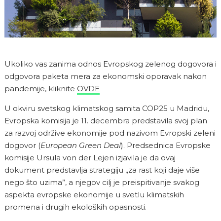
Ukoliko vas zanima odnos Evropskog zelenog dogovora i
odgovora paketa mera za ekonomski oporavak nakon
pandemije, kliknite
OVDE
U okviru svetskog klimatskog samita COP25 u Madridu,
Evropska komisija je 11. decembra predstavila svoj plan
za razvoj održive ekonomije pod nazivom Evropski zeleni
dogovor (
European Green Deal
). Predsednica Evropske
komisije Ursula von der Lejen izjavila je da ovaj
dokument predstavlja strategiju „za rast koji daje više
nego što uzima”, a njegov cilj je preispitivanje svakog
aspekta evropske ekonomije u svetlu klimatskih
promena i drugih ekoloških opasnosti.