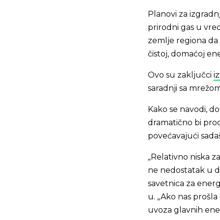
Planovi za izgradn
prirodni gas u vre
zemlje regiona da 
čistoj, domaćoj ener
Ovo su zaključci
i
saradnji sa mrežo
Kako se navodi, d
dramatično bi prod
povećavajući sada
„Relativno niska 
ne nedostatak u da
savetnica za ener
u. „Ako nas prošla
uvoza glavnih ene