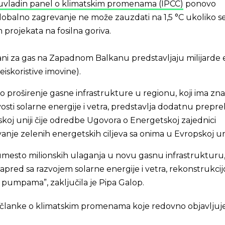
vladin panel o klimatskim promenama (IPCC)
ponovo
lobalno zagrevanje ne može zauzdati na 1,5 °C ukoliko s
 projekata na fosilna goriva.
ani za gas na Zapadnom Balkanu predstavljaju milijarde 
iskoristive imovine).
o proširenje gasne infrastrukture u regionu, koji ima zna
ivosti solarne energije i vetra, predstavlja dodatnu prepr
koj uniji čije odredbe Ugovora o Energetskoj zajednici
anje zelenih energetskih ciljeva sa onima u Evropskoj uni
umesto milionskih ulaganja u novu gasnu infrastrukturu
pred sa razvojem solarne energije i vetra, rekonstrukci
 pumpama”, zaključila je Pipa Galop.
 i članke o klimatskim promenama koje redovno objavljuj