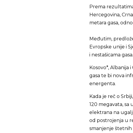
Prema rezultatima i
Hercegovina, Crna 
metara gasa, odno
Međutim, predložen
Evropske unije i Sj
i nestašicama gasa
Kosovo*, Albanija
gasa te bi nova in
energenta.
Kada je reč o Srbi
120 megavata, sa ug
elektrana na ugalj
od postrojenja u 
smanjenje štetnih e