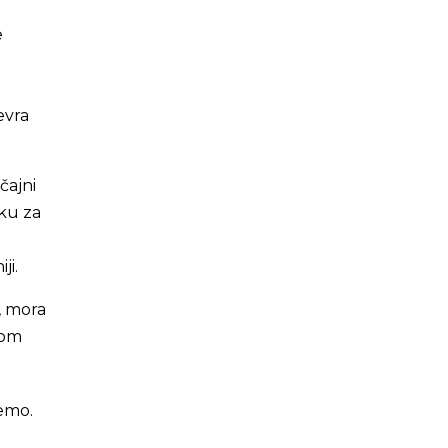
e
evra
čajni
eku za
ji.
, mora
jom
emo.