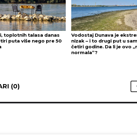
ji, toplotnih talasa danas
Vodostaj Dunava je ekstr
tiri puta više nego pre 50
nizak – i to drugi put u sa
a
četiri godine. Da li je ovo 
normala”?
RI (0)