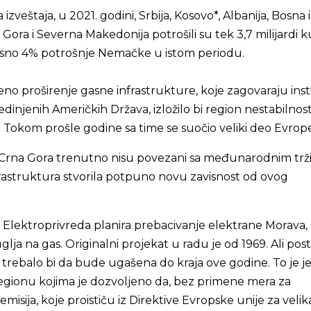
zveštaja, u 2021. godini, Srbija, Kosovo*, Albanija, Bosna i
Gora i Severna Makedonija potrošili su tek 3,7 milijardi 
sno 4% potrošnje Nemačke u istom periodu.
o proširenje gasne infrastrukture, koje zagovaraju insti
edinjenih Američkih Država, izložilo bi region nestabilnos
. Tokom prošle godine sa time se suočio veliki deo Evrop
 i Crna Gora trenutno nisu povezani sa međunarodnim tr
frastruktura stvorila potpuno novu zavisnost od ovog
ji, Elektroprivreda planira prebacivanje elektrane Morava
lja na gas. Originalni projekat u radu je od 1969. Ali pos
 trebalo bi da bude ugašena do kraja ove godine. To je 
regionu kojima je dozvoljeno da, bez primene mera za
misija, koje proističu iz Direktive Evropske unije za velik