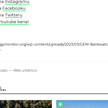
 na
Instagramu
na
Facebooku
 na
Twitteru
Youtube kanal
ergymonitor.org/wp-content/uploads/2023/03/GEM-Bankwat
f
bašić
—
Web urednica
..