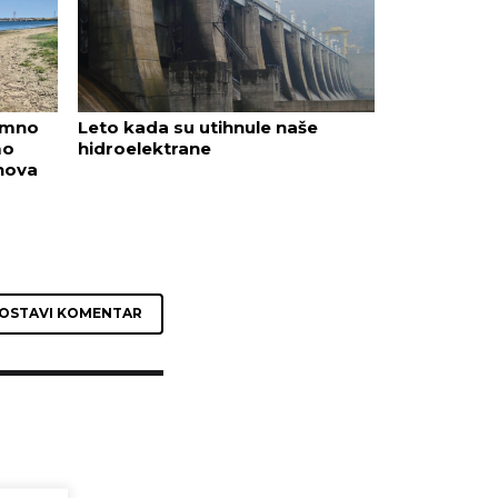
emno
Leto kada su utihnule naše
mo
hidroelektrane
„nova
OSTAVI KOMENTAR