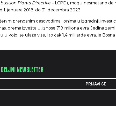
ustion Plants Directive
– LCPD), mogu nesmetano da 
od 1. januara 2018. do 31. decembra 2023.
enim prenosnim gasovodima i onima u izgradnji, investici
as, prema izveštaju, iznose 719 miliona evra. Jedina zeml
kojoj se ulaže više, i to čak 1,4 milijarde evra, je Bosna 
EDELJNI NEWSLETTER
PRIJAVI SE