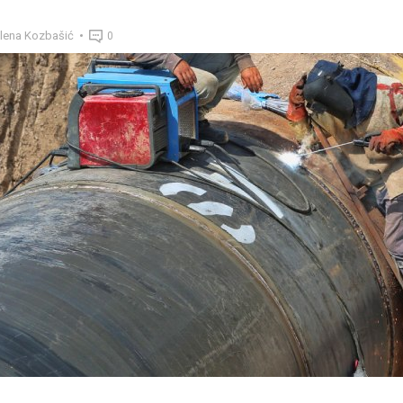
lena Kozbašić
0