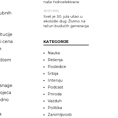
naše hidroelektrane
30/07/2026
kubnih
Svet je 30. jula ušao u
ekološki dug: Živimo na
račun budućih generacija
tucije
ti cena
KATEGORIJE
e.
Nauka
žištem
Rešenja
Posledice
Srbija
Intervju
, snage
Podcast
tojeća
Priroda
jedno
Vazduh
Politika
a
Zanimljivosti