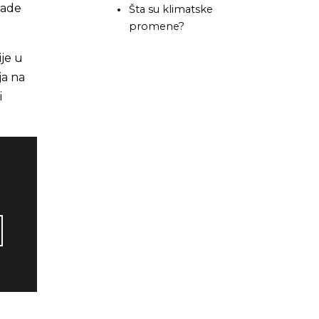
rade
Šta su klimatske
promene?
je u
ja na
i