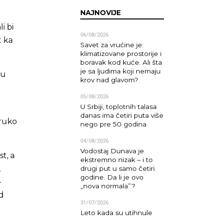
NAJNOVIJE
i bi
06/08/2026
t ka
Savet za vrućine je:
klimatizovane prostorije i
boravak kod kuće. Ali šta
je sa ljudima koji nemaju
 u
krov nad glavom?
05/08/2026
U Srbiji, toplotnih talasa
danas ima četiri puta više
truko
nego pre 50 godina
04/08/2026
Vodostaj Dunava je
t, a
ekstremno nizak – i to
,
drugi put u samo četiri
godine. Da li je ovo
-
„nova normala”?
od
31/07/2026
Leto kada su utihnule