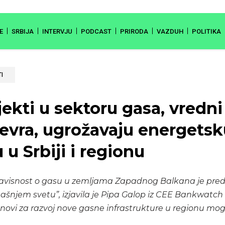
E
SRBIJA
INTERVJU
PODCAST
PRIRODA
VAZDUH
POLITIKA
I
ekti u sektoru gasa, vredni
i evra, ugrožavaju energets
u u Srbiji i regionu
zavisnost o gasu u zemljama Zapadnog Balkana je pred
šnjem svetu”, izjavila je Pipa Galop iz CEE Bankwatch
anovi za razvoj nove gasne infrastrukture u regionu mogl