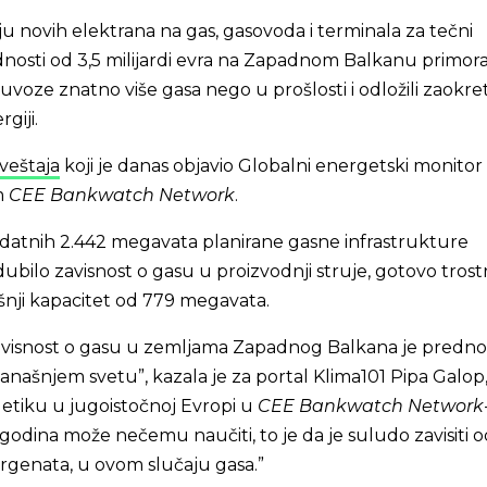
ju novih elektrana na gas, gasovoda i terminala za tečni
dnosti od 3,5 milijardi evra na Zapadnom Balkanu primoral
uvoze znatno više gasa nego u prošlosti i odložili zaokre
giji.
zveštaja
koji je danas objavio Globalni energetski monitor
m
CEE Bankwatch Network
.
odatnih 2.442 megavata planirane gasne infrastrukture
ubilo zavisnost o gasu u proizvodnji struje, gotovo tros
šnji kapacitet od 779 megavata.
zavisnost o gasu u zemljama Zapadnog Balkana je prednos
našnjem svetu”, kazala je za portal Klima101 Pipa Galop
getiku u jugoistočnoj Evropi u
CEE Bankwatch Network
 godina može nečemu naučiti, to je da je suludo zavisiti 
rgenata, u ovom slučaju gasa.”