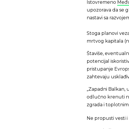
Istovremeno
Među
upozorava da se g
nastavi sa razvojem
Stoga planovi vez
mrtvog kapitala (ne
Štaviše, eventualn
potencijal iskorist
pristupanje Evrops
zahtevaju usklađiv
„Zapadni Balkan, 
odlučno krenuti na
zgrada i toplotnim
Ne propusti vesti