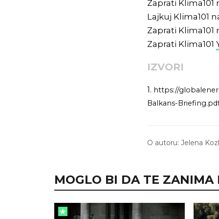
Zaprati Klima101
Lajkuj Klima101 
Zaprati Klima101
Zaprati Klima101
IZVORI
1.
https://globalen
Balkans-Briefing.pd
O autoru:
Jelena Koz
MOGLO BI DA TE ZANIMA I.