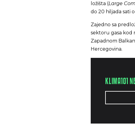
ložišta (
Large Comb
do 20 hiljada sati 
Zajedno sa predlož
sektoru gasa kod n
Zapadnom Balkanu u 
Hercegovina.
KLIMA101 N