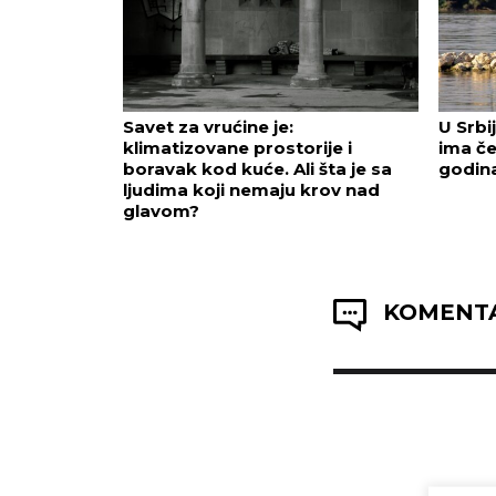
Savet za vrućine je:
U Srbi
klimatizovane prostorije i
ima če
boravak kod kuće. Ali šta je sa
godin
ljudima koji nemaju krov nad
glavom?
KOMENTA