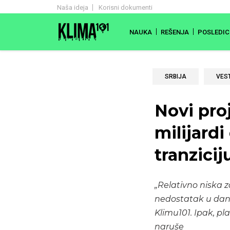
Naša ideja
Korisni dokumenti
NAUKA
REŠENJA
POSLEDIC
SRBIJA
VEST
Novi proj
milijard
tranzicij
„Relativno niska 
nedostatak u dana
Klimu101. Ipak, pl
naruše