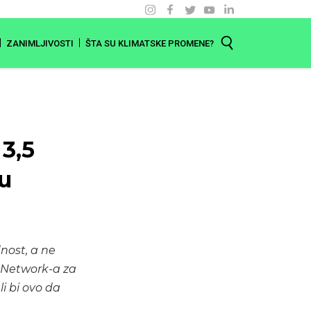
ZANIMLJIVOSTI
ŠTA SU KLIMATSKE PROMENE?
 3,5
ku
nost, a ne
 Network-a za
i bi ovo da