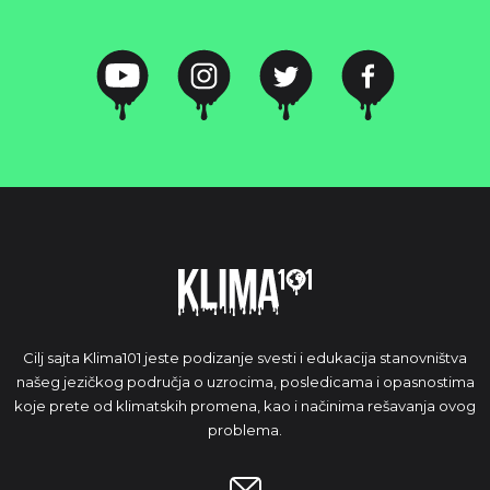
Cilj sajta Klima101 jeste podizanje svesti i edukacija stanovništva
našeg jezičkog područja o uzrocima, posledicama i opasnostima
koje prete od klimatskih promena, kao i načinima rešavanja ovog
problema.