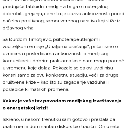
prednjače tabloidni mediji – a briga o materijalnoj
dobrobiti, grejanju, ceni struje izaziva anksioznost i pored
načelno pozitivnog, samouverenog narativa koji stiže iz
državnog vrha.
Sa Đurđom Timotijević, psihoterapeutkinjom i
voditeljkom emisije „U raljama osećanja“, pričali smo o
uzrocima i posledicama anksioznosti, o medijskoj
komunikaciji i dobrim praksama koje nam mogu pomoći
u vremenu koje dolazi. Pokazalo se da ovi uvidi nisu
korisni samo za ovu konkretnu situaciju, već i za druge
društvene krize – kao što su zagađenje vazduha ili
posledice klimatskih promena.
Kakav je vaš stav povodom medijskog izveštavanja
o energetskoj krizi?
Iskreno, u nekom trenutku sam gotovo i prestala da
pratim jer je dominantan diskurs bio tragični. On u sebi