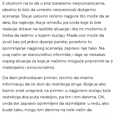
S obzirom na to da u krizi baratamo nepoznanicama,
idealno bi bilo da umesto neizvesnosti dobijemo
scenarije. Šta je uslovno rečeno najgore što može da se
desi, šta najbolje, šta je između, pa onda koje bi bile
reakcije države na različite situacije i šta mi možemo ili
treba da radimo u kojem slučaju. Mada ovo može da
zvuči kao još jedno dizanje panike, posebno to
spominjanje najgoreg scenarija, zapravo nije tako. Na
ovaj način se stanovništvo informiše, i daje se nekakav
ospeg situacija za koje je načelno moguće pripremiti se (i
materijalno i emocionalno).
Da dam jednostavan primer, recimo da imamo
informaciju da će doći do restrikcija struje. Bolje je ako
bismo znali unapred, na primer: u najgorem slučaju biće
restrikcija dva puta nedeljno, pa tim i tim danima. OK,
onda ste zapravo opremljeni da razmišljate: u redu, ako
bude tako, mogu tim danima na neki način da