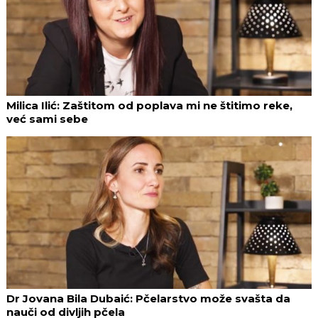
Milica Ilić: Zaštitom od poplava mi ne štitimo reke,
već sami sebe
Dr Jovana Bila Dubaić: Pčelarstvo može svašta da
nauči od divljih pčela