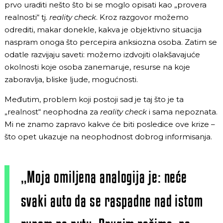
prvo uraditi nešto što bi se moglo opisati kao „provera
realnosti“ tj.
reality check
. Kroz razgovor možemo
odrediti, makar donekle, kakva je objektivno situacija
naspram onoga što percepira anksiozna osoba. Zatim se
odatle razvijaju saveti: možemo izdvojiti olakšavajuće
okolnosti koje osoba zanemaruje, resurse na koje
zaboravlja, bliske ljude, mogućnosti.
Međutim, problem koji postoji sad je taj što je ta
„realnost“ neophodna za
reality check
i sama nepoznata.
Mi ne znamo zapravo kakve će biti posledice ove krize –
što opet ukazuje na neophodnost dobrog informisanja.
„Moja omiljena analogija je: neće
svaki auto da se raspadne nad istom