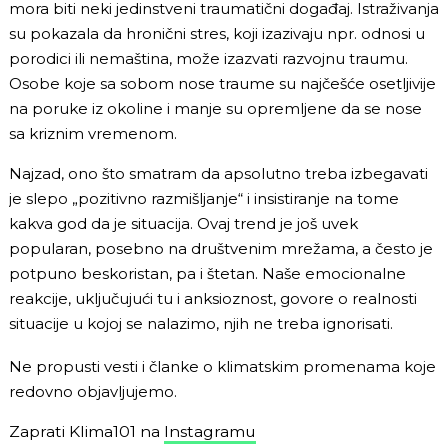
mora biti neki jedinstveni traumatični događaj. Istraživanja
su pokazala da hronični stres, koji izazivaju npr. odnosi u
porodici ili nemaština, može izazvati razvojnu traumu.
Osobe koje sa sobom nose traume su najčešće osetljivije
na poruke iz okoline i manje su opremljene da se nose
sa kriznim vremenom.
Najzad, ono što smatram da apsolutno treba izbegavati
je slepo „pozitivno razmišljanje“ i insistiranje na tome
kakva god da je situacija. Ovaj trend je još uvek
popularan, posebno na društvenim mrežama, a često je
potpuno beskoristan, pa i štetan. Naše emocionalne
reakcije, uključujući tu i anksioznost, govore o realnosti
situacije u kojoj se nalazimo, njih ne treba ignorisati.
Ne propusti vesti i članke o klimatskim promenama koje
redovno objavljujemo.
Zaprati Klima101 na
Instagramu