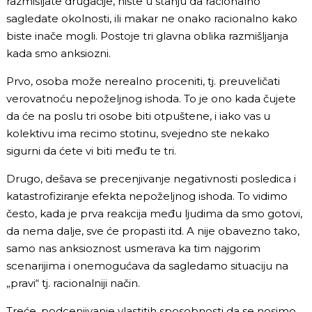
razmišljate drugačije, niste u stanju da racionalno
sagledate okolnosti, ili makar ne onako racionalno kako
biste inače mogli. Postoje tri glavna oblika razmišljanja
kada smo anksiozni.
Prvo, osoba može nerealno proceniti, tj. preuveličati
verovatnoću nepoželjnog ishoda. To je ono kada čujete
da će na poslu tri osobe biti otpuštene, i iako vas u
kolektivu ima recimo stotinu, svejedno ste nekako
sigurni da ćete vi biti među te tri.
Drugo, dešava se precenjivanje negativnosti posledica i
katastrofiziranje efekta nepoželjnog ishoda. To vidimo
često, kada je prva reakcija među ljudima da smo gotovi,
da nema dalje, sve će propasti itd. A nije obavezno tako,
samo nas anksioznost usmerava ka tim najgorim
scenarijima i onemogućava da sagledamo situaciju na
„pravi“ tj. racionalniji način.
Treće, podcenjivanje vlastitih sposobnosti da se nosimo