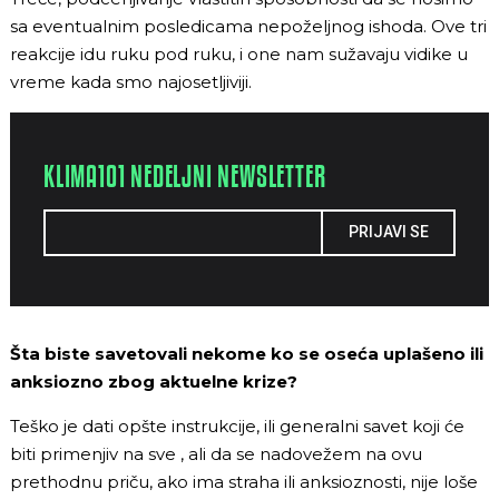
sa eventualnim posledicama nepoželjnog ishoda. Ove tri
reakcije idu ruku pod ruku, i one nam sužavaju vidike u
vreme kada smo najosetljiviji.
KLIMA101 NEDELJNI NEWSLETTER
PRIJAVI SE
Šta biste savetovali nekome ko se oseća uplašeno ili
anksiozno zbog aktuelne krize?
Teško je dati opšte instrukcije, ili generalni savet koji će
biti primenjiv na sve , ali da se nadovežem na ovu
prethodnu priču, ako ima straha ili anksioznosti, nije loše