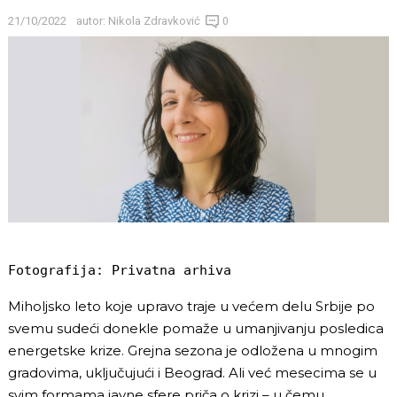
21/10/2022
autor:
Nikola Zdravković
0
Fotografija: Privatna arhiva
Miholjsko leto koje upravo traje u većem delu Srbije po
svemu sudeći donekle pomaže u umanjivanju posledica
energetske krize. Grejna sezona je odložena u mnogim
gradovima, uključujući i Beograd. Ali već mesecima se u
svim formama javne sfere priča o krizi – u čemu