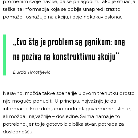
promenim svoje navike, da se prilagodim. Iako je situacija
teška, ta informacija koja se dobija unapred izrazito
pomaže i osnažuje na akciju, i daje nekakav oslonac.
„Evo šta je problem sa panikom: ona
ne poziva na konstruktivnu akciju“
Đurđa Timotijević
Naravno, možda takve scenarije u ovom trenutku prosto
nije moguće ponuditi. U principu, najvažnije je da
informacije koje dobijamo budu blagovremene, istinite,
ali možda i najvažnije – dosledne. Svima nama je to
potrebno, jer to je gotovo biološka stvar, potreba za
doslednošću.