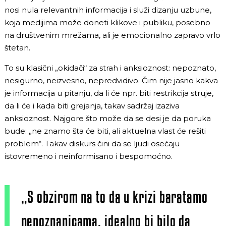
nosi nula relevantnih informacija i služi dizanju uzbune,
koja medijima može doneti klikove i publiku, posebno
na društvenim mrežama, ali je emocionalno zapravo vrlo
štetan.
To su klasični „okidači“ za strah i anksioznost: nepoznato,
nesigurno, neizvesno, nepredvidivo. Čim nije jasno kakva
je informacija u pitanju, da li će npr. biti restrikcija struje,
da li će i kada biti grejanja, takav sadržaj izaziva
anksioznost. Najgore što može da se desi je da poruka
bude: „ne znamo šta će biti, ali aktuelna vlast će rešiti
problem“. Takav diskurs čini da se ljudi osećaju
istovremeno i neinformisano i bespomoćno.
„S obzirom na to da u krizi baratamo
nepoznanicama, idealno bi bilo da