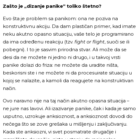
Zašto je „dizanje panike“ toliko štetno?
Evo šta je problem sa panikom: ona ne poziva na
konstruktivnu akciju. Da dam plastičan primer, kad imate
neku akutno opasno situaciju, vaše telo je programirano
da ima određenu reakciju (tzv.
fight or flight
, suoči se ili
pobegni). I to je sasvim prirodna stvar. Ali može da se
desi da ne možete ni jedno ni drugo, i u takvoj vrsti
panike dolazi do friza: ne možete da uradite ništa,
beskorisni ste i ne možete ni da procesuirate situaciju u
kojoj se nalazite, a kamoli da reagujete na konstruktivan
način.
Ovo naravno nije na taj način akutno opasna situacija –
ne jure nas lavovi. Ali izazivanje panike, čak i kada je samo
usputno, uzrokuje anksioznost, a anksioznost dovodi do
nečega što se zove grešaka u mišljenju i zaključivanju.
Kada ste anksiozni, vi svet posmatrate drugačije i