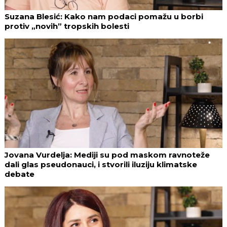
Suzana Blesić: Kako nam podaci pomažu u borbi
protiv „novih” tropskih bolesti
Jovana Vurdelja: Mediji su pod maskom ravnoteže
dali glas pseudonauci, i stvorili iluziju klimatske
debate