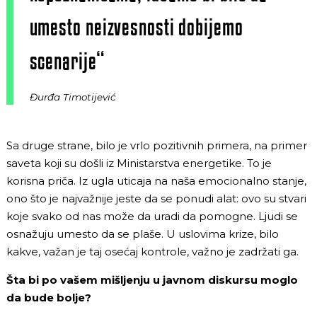
umesto neizvesnosti dobijemo
scenarije“
Đurđa Timotijević
Sa druge strane, bilo je vrlo pozitivnih primera, na primer
saveta koji su došli iz Ministarstva energetike. To je
korisna priča. Iz ugla uticaja na naša emocionalno stanje,
ono što je najvažnije jeste da se ponudi alat: ovo su stvari
koje svako od nas može da uradi da pomogne. Ljudi se
osnažuju umesto da se plaše. U uslovima krize, bilo
kakve, važan je taj osećaj kontrole, važno je zadržati ga.
Šta bi po vašem mišljenju u javnom diskursu moglo
da bude bolje?