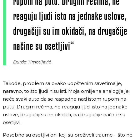
rupom na putu. Drugim rečima, ne
reaguju ljudi isto na jednake uslove,
drugačiji su im okidači, na drugačije
načine su osetljivi“
Đurđa Timotijević
Takođe, problem sa ovako uopštenim savetima je,
naravno, to što ljudi nisu isti. Moja omiljena analogija je:
neće svaki auto da se raspadne nad istom rupom na
putu. Drugim rečima, ne reaguju ljudi isto na jednake
uslove, drugačiji su im okidači, na drugačije načine su
osetljivi.
Posebno su osetljivi oni koji su preživeli traume – što ne