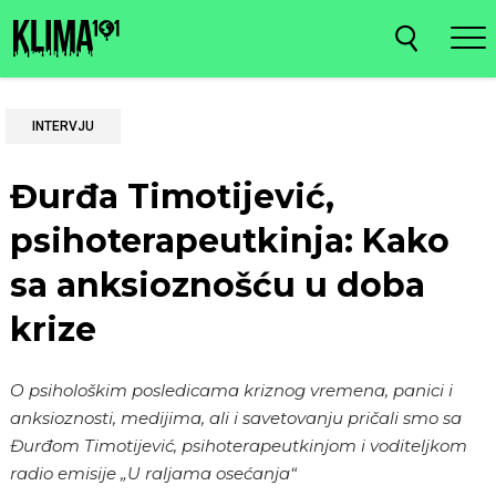
INTERVJU
Đurđa Timotijević,
psihoterapeutkinja: Kako
sa anksioznošću u doba
krize
O psihološkim posledicama kriznog vremena, panici i
anksioznosti, medijima, ali i savetovanju pričali smo sa
Đurđom Timotijević, psihoterapeutkinjom i voditeljkom
radio emisije „U raljama osećanja“