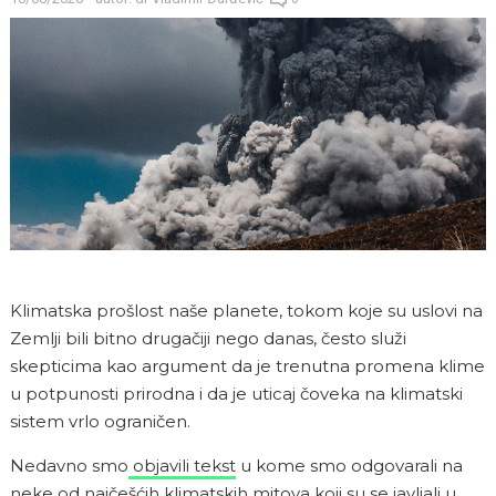
Klimatska prošlost naše planete, tokom koje su uslovi na
Zemlji bili bitno drugačiji nego danas, često služi
skepticima kao argument da je trenutna promena klime
u potpunosti prirodna i da je uticaj čoveka na klimatski
sistem vrlo ograničen.
Nedavno smo
objavili tekst
u kome smo odgovarali na
neke od najčešćih klimatskih mitova koji su se javljali u