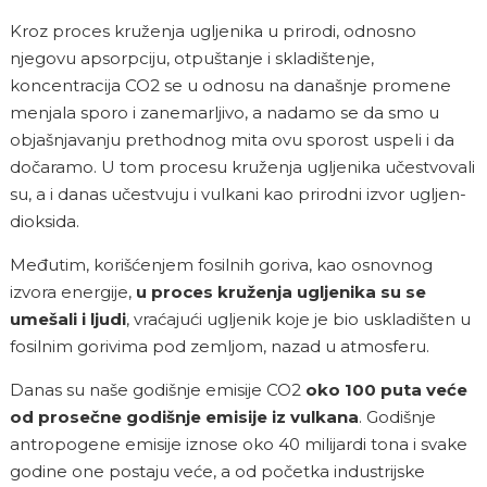
Kroz proces kruženja ugljenika u prirodi, odnosno
njegovu apsorpciju, otpuštanje i skladištenje,
koncentracija CO
2
se u odnosu na današnje promene
menjala sporo i zanemarljivo, a nadamo se da smo u
objašnjavanju prethodnog mita ovu sporost uspeli i da
dočaramo. U tom procesu kruženja ugljenika učestvovali
su, a i danas učestvuju i vulkani kao prirodni izvor ugljen-
dioksida.
Međutim, korišćenjem fosilnih goriva, kao osnovnog
izvora energije,
u proces kruženja ugljenika su se
umešali i ljudi
, vraćajući ugljenik koje je bio uskladišten u
fosilnim gorivima pod zemljom, nazad u atmosferu.
Danas su naše godišnje emisije CO
2
oko 100 puta veće
od prosečne godišnje emisije iz vulkana
. Godišnje
antropogene emisije iznose oko 40 milijardi tona i svake
godine one postaju veće, a od početka industrijske