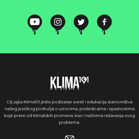
Cilj sajta Klima101 jeste podizanje svesti i edukacija stanovništva
našeg jezičkog područja o uzrocima, posledicama i opasnostima
koje prete od klimatskih promena, kao i načinima rešavanja ovog
problema.