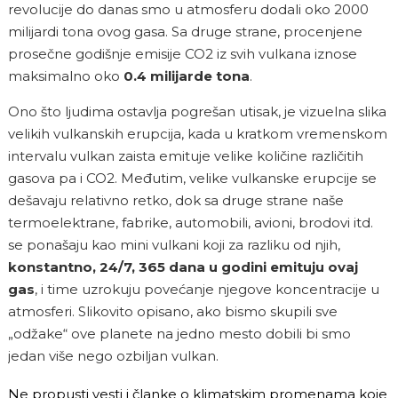
revolucije do danas smo u atmosferu dodali oko 2000
milijardi tona ovog gasa. Sa druge strane, procenjene
prosečne godišnje emisije CO
2
iz svih vulkana iznose
maksimalno oko
0.4 milijarde tona
.
Ono što ljudima ostavlja pogrešan utisak, je vizuelna slika
velikih vulkanskih erupcija, kada u kratkom vremenskom
intervalu vulkan zaista emituje velike količine različitih
gasova pa i CO
2
. Međutim, velike vulkanske erupcije se
dešavaju relativno retko, dok sa druge strane naše
termoelektrane, fabrike, automobili, avioni, brodovi itd.
se ponašaju kao mini vulkani koji za razliku od njih,
konstantno, 24/7, 365 dana u godini emituju ovaj
gas
, i time uzrokuju povećanje njegove koncentracije u
atmosferi. Slikovito opisano, ako bismo skupili sve
„odžake“ ove planete na jedno mesto dobili bi smo
jedan više nego ozbiljan vulkan.
Ne propusti vesti i članke o klimatskim promenama koje