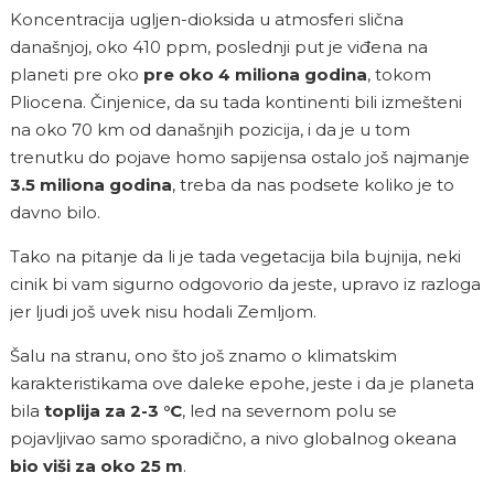
Koncentracija ugljen-dioksida u atmosferi slična
današnjoj, oko 410 ppm, poslednji put je viđena na
planeti pre oko
pre oko 4 miliona godina
, tokom
Pliocena. Činjenice, da su tada kontinenti bili izmešteni
na oko 70 km od današnjih pozicija, i da je u tom
trenutku do pojave homo sapijensa ostalo još najmanje
3.5 miliona godina
, treba da nas podsete koliko je to
davno bilo.
Tako na pitanje da li je tada vegetacija bila bujnija, neki
cinik bi vam sigurno odgovorio da jeste, upravo iz razloga
jer ljudi još uvek nisu hodali Zemljom.
Šalu na stranu, ono što još znamo o klimatskim
karakteristikama ove daleke epohe, jeste i da je planeta
bila
toplija za 2-3 °C
, led na severnom polu se
pojavljivao samo sporadično, a nivo globalnog okeana
bio viši za oko 25 m
.