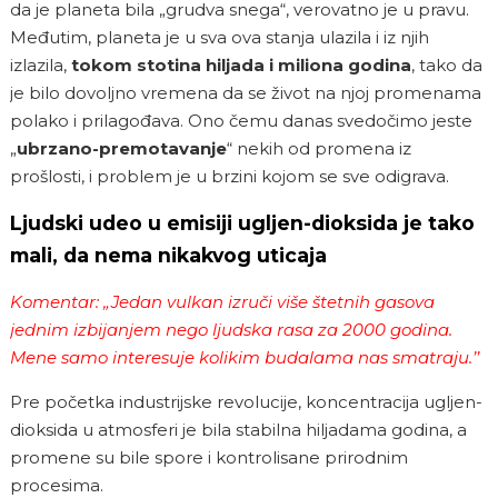
da je planeta bila „grudva snega“, verovatno je u pravu.
Međutim, planeta je u sva ova stanja ulazila i iz njih
izlazila,
tokom stotina hiljada i miliona godina
, tako da
je bilo dovoljno vremena da se život na njoj promenama
polako i prilagođava. Ono čemu danas svedočimo jeste
„
ubrzano-premotavanje
“ nekih od promena iz
prošlosti, i problem je u brzini kojom se sve odigrava.
Ljudski udeo u emisiji ugljen-dioksida je tako
mali, da nema nikakvog uticaja
Komentar: „Jedan vulkan izruči više štetnih gasova
jednim izbijanjem nego ljudska rasa za 2000 godina.
Mene samo interesuje kolikim budalama nas smatraju.’’
Pre početka industrijske revolucije, koncentracija ugljen-
dioksida u atmosferi je bila stabilna hiljadama godina, a
promene su bile spore i kontrolisane prirodnim
procesima.