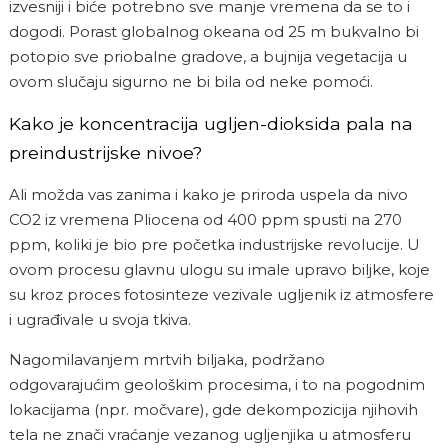
izvesniji i biće potrebno sve manje vremena da se to i
dogodi. Porast globalnog okeana od 25 m bukvalno bi
potopio sve priobalne gradove, a bujnija vegetacija u
ovom slučaju sigurno ne bi bila od neke pomoći.
Kako je koncentracija ugljen-dioksida pala na
preindustrijske nivoe?
Ali možda vas zanima i kako je priroda uspela da nivo
CO
2
iz vremena Pliocena od 400 ppm spusti na 270
ppm, koliki je bio pre početka industrijske revolucije.
U
ovom procesu glavnu ulogu su imale upravo biljke, koje
su kroz proces fotosinteze vezivale ugljenik iz atmosfere
i ugrađivale u svoja tkiva.
Nagomilavanjem mrtvih biljaka, podržano
odgovarajućim geološkim procesima, i to na pogodnim
lokacijama (npr. močvare), gde dekompozicija njihovih
tela ne znači vraćanje vezanog ugljenjika u atmosferu