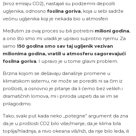
(kroz emisiju CO
2
), nastajali su podzemni depoziti
ugljenika, odnosno
fosilna goriva
, koja u sebi sadrže
većinu ugljenika koji je nekada bio u atmosferi.
Međutim za ovaj proces su bili potrebni
milioni godina
,
a ono što smo mi uradili je upravo suprotno njemu. Za
samo
150 godina smo sav taj ugljenik vezivan
milionima godina, vratili u atmosferu sagorevajući
fosilna goriva
. I upravo je u tome glavni problem.
Brzina kojom se dešavaju današnje promene u
klimatskom sistemu, ne može se porediti ni sa čim iz
prošlosti, a osnovno je pitanje da li ćemo bez velikih i
dramatičnih lomova, mi i priroda uspeti da se im se
prilagodimo.
Tako, svaki put kada neko „potegne” argument da zna
da je u prošlosti CO
2
bilo više/manje, da je klima bila
toplija/hladnija, a nivo okeana viši/niži, da nije bilo leda, ili