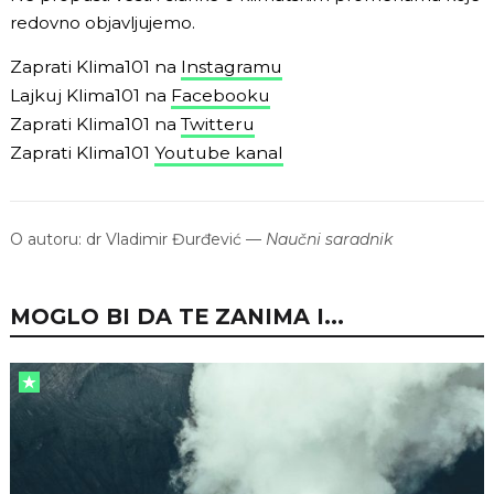
redovno objavljujemo.
Zaprati Klima101 na
Instagramu
Lajkuj Klima101 na
Facebooku
Zaprati Klima101 na
Twitteru
Zaprati Klima101
Youtube kanal
O autoru:
dr Vladimir Đurđević
—
Naučni saradnik
MOGLO BI DA TE ZANIMA I...