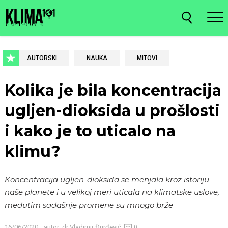
AUTORSKI
NAUKA
MITOVI
Kolika je bila koncentracija
ugljen-dioksida u prošlosti
i kako je to uticalo na
klimu?
Koncentracija ugljen-dioksida se menjala kroz istoriju
naše planete i u velikoj meri uticala na klimatske uslove,
međutim sadašnje promene su mnogo brže
16/06/2020
autor:
dr Vladimir Đurđević
0