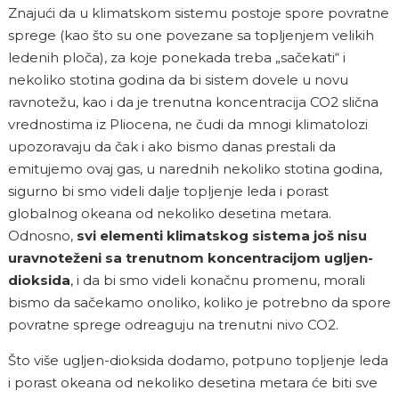
Znajući da u klimatskom sistemu postoje spore povratne
sprege (kao što su one povezane sa topljenjem velikih
ledenih ploča), za koje ponekada treba „sačekati“ i
nekoliko stotina godina da bi sistem dovele u novu
ravnotežu, kao i da je trenutna koncentracija CO
2
slična
vrednostima iz Pliocena, ne čudi da mnogi klimatolozi
upozoravaju da čak i ako bismo danas prestali da
emitujemo ovaj gas, u narednih nekoliko stotina godina,
sigurno bi smo videli dalje topljenje leda i porast
globalnog okeana od nekoliko desetina metara.
Odnosno,
svi elementi klimatskog sistema još nisu
uravnoteženi sa trenutnom koncentracijom ugljen-
dioksida
, i da bi smo videli konačnu promenu, morali
bismo da sačekamo onoliko, koliko je potrebno da spore
povratne sprege odreaguju na trenutni nivo CO
2
.
Što više ugljen-dioksida dodamo, potpuno topljenje leda
i porast okeana od nekoliko desetina metara će biti sve