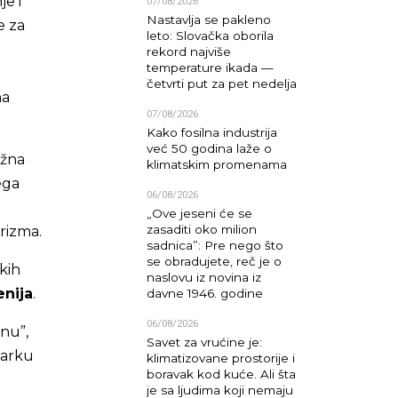
e i
07/08/2026
Nastavlja se pakleno
e za
leto: Slovačka oborila
rekord najviše
temperature ikada —
četvrti put za pet nedelja
na
07/08/2026
Kako fosilna industrija
već 50 godina laže o
ežna
klimatskim promenama
ega
06/08/2026
„Ove jeseni će se
zasaditi oko milion
rizma.
sadnica”: Pre nego što
se obradujete, reč je o
kih
naslovu iz novina iz
enija
.
davne 1946. godine
06/08/2026
nu”,
Savet za vrućine je:
parku
klimatizovane prostorije i
boravak kod kuće. Ali šta
je sa ljudima koji nemaju