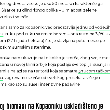
enog drveta visoko je oko 50 metara i karakteriše ga
Šišarke su cilindričnog oblika – u mladosti zelene ili
zrelosti smeđe.
sana samo za Kopaonik, već predstavlja
jednu od vodećih
vu
, ruku pod ruku sa crnim borom – ona raste na 3,8% 
 (27 hiljada hektara) što je stavlja na peto mesto po
srpskim šumskim sistemima.
aonika nam ukazuje na to koliko je smrča, zbog svoje osetl
a u novoj klimi Srbije koja postaje sve toplija, sušnija 
mlja nalazi se na teritoriji koja se smatra
„vrućom tačko
na
: zagrevamo se više od svetskog proseka, a više je i
ma kao što su suše i intenzivne padavine.
j biomasi na Kopaoniku uskladišteno je