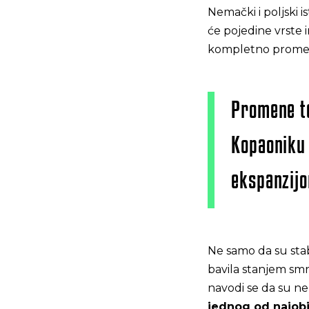
Nemački i poljski i
će pojedine vrste 
kompletno promeni
Promene t
Kopaoniku 
ekspanzijo
Ne samo da su stab
bavila stanjem smr
navodi se da su ne
jednog od najob