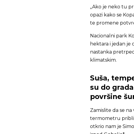
„Ako je neko tu p
opazi kako se Kopa
te promene potvr
Nacionalni park Ko
hektara i jedan je 
nastanka pretrpeo
klimatskim.
Suša, tempe
su do gradac
površine š
Zamislite da se na 
termometru približ
otkrio nam je Simov