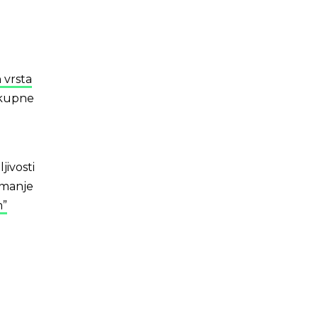
 vrsta
ukupne
jivosti
i manje
m”