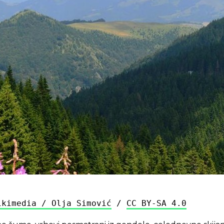
ikimedia / Olja Simović
 / 
CC BY-SA 4.0