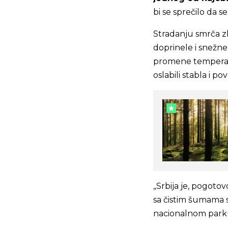
bi se sprečilo da s
Stradanju smrča z
doprinele i snežne
promene temperatu
oslabili stabla i p
„Srbija je, pogoto
sa čistim šumama sm
nacionalnom park