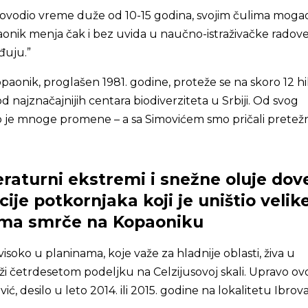
rovodio vreme duže od 10-15 godina, svojim čulima mogao
onik menja čak i bez uvida u naučno-istraživačke radove
đuju.”
paonik, proglašen 1981. godine, proteže se na skoro 12 hi
od najznačajnijih centara biodiverziteta u Srbiji. Od svog
 je mnoge promene – a sa Simovićem smo pričali pretež
raturni ekstremi i snežne oluje dov
ije potkornjaka koji je uništio velik
uma smrče na Kopaoniku
visoko u planinama, koje važe za hladnije oblasti, živa u
i četrdesetom podeljku na Celzijusovoj skali. Upravo ovo
ić, desilo u leto 2014. ili 2015. godine na lokalitetu Ibrov