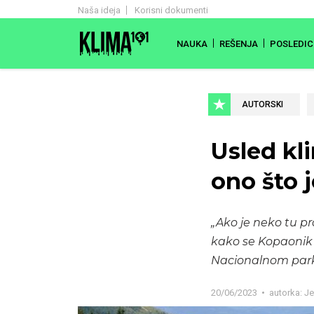
Naša ideja
Korisni dokumenti
NAUKA
REŠENJA
POSLEDIC
AUTORSKI
Usled kl
ono što 
„Ako je neko tu p
kako se Kopaonik m
Nacionalnom park
20/06/2023
autorka:
Je