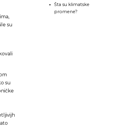
Šta su klimatske
promene?
ima,
ile su
kovali
amom
ko su
aoničke
ljivijh
zato