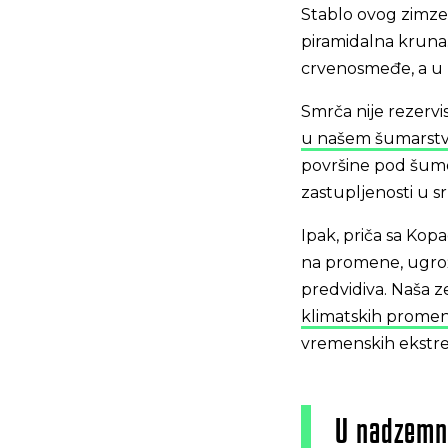
Stablo ovog zimzel
piramidalna kruna. 
crvenosmeđe, a u 
Smrča nije rezervi
u našem šumarst
površine pod šumom
zastupljenosti u 
Ipak, priča sa Kop
na promene, ugrožen
predvidiva. Naša ze
klimatskih prome
vremenskih ekstre
U nadzemno