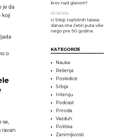
krov nad glavom?
 je da
05/08/2026
 koji
U Srbiji, toplotnih talasa
danas ima četiri puta više
nego pre 50 godina
ljada
KATEGORIJE
no o
Nauka
Rešenja
Posledice
ele
Srbija
e
Intervju
Podcast
Priroda
Vazduh
 se,
Politika
a ravan
Zanimljivosti