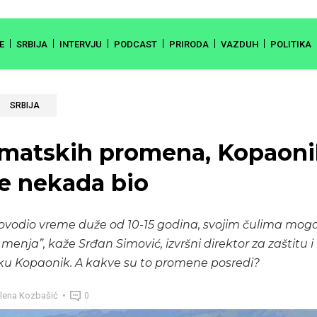
E
SRBIJA
INTERVJU
PODCAST
PRIRODA
VAZDUH
POLITIKA
SRBIJA
imatskih promena, Kopaoni
je nekada bio
rovodio vreme duže od 10-15 godina, svojim čulima moga
enja”, kaže Srđan Simović, izvršni direktor za zaštitu i 
u Kopaonik. A kakve su to promene posredi?
lena Kozbašić
0