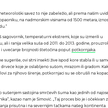
eteorološki savez to nije zabeležio, ali prema našim uvid
paoniku, na nadmorskim visinama od 1500 metara, iznos
du.”
š sagovornik, temperaturni ekstremi, koje su izmerili u
ali i ranija velika suša od 2011. do 2013. godine, prouzro
ali i uvećanje brojnosti štetočina poput
potkornjaka
.
 sugeriše, ovi sitni insekti žive ispod kore stabla ili u s
 drveće koje je oslabljeno sušom, mrazom ili gradom. Ka
slovi za njihovo širenje, potkornjaci su se obrušili na kop
o sušenjem sastojina smrčevih šuma kao jednih od najoset
ka”, kazao nam je Simović. „Taj proces bio je i očekivan 
anja prisutna i na severnijim tačkama našeg kontinenta.