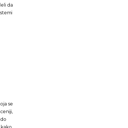
deli da
istemi
oja se
eniji,
 do
kako