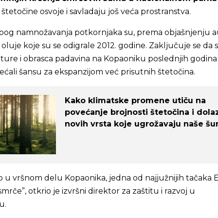
e štetočine osvoje i savladaju još veća prostranstva.
bog namnožavanja potkornjaka su, prema objašnjenju a
 oluje koje su se odigrale 2012. godine. Zaključuje se da 
re i obrasca padavina na Kopaoniku poslednjih godina
ovećali šansu za ekspanzijom već prisutnih štetočina.
Kako klimatske promene utiču na
povećanje brojnosti štetočina i dola
novih vrsta koje ugrožavaju naše š
vo u vršnom delu Kopaonika, jedna od najjužnijih tačaka
rče”, otkrio je izvršni direktor za zaštitu i razvoj u
u.