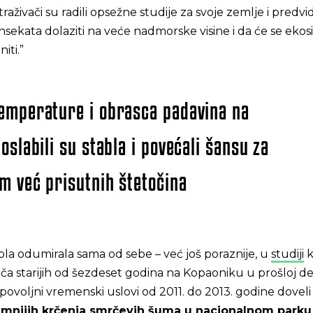
straživači su radili opsežne studije za svoje zemlje i predvi
insekata dolaziti na veće nadmorske visine i da će se ekos
ti.”
emperature i obrasca padavina na
oslabili su stabla i povećali šansu za
m već prisutnih štetočina
la odumirala sama od sebe – već još poraznije, u
studiji
k
ča starijih od šezdeset godina na Kopaoniku u prošloj dec
povoljni vremenski uslovi od 2011. do 2013. godine doveli
imnijih krčenja smrčevih šuma u nacionalnom parku