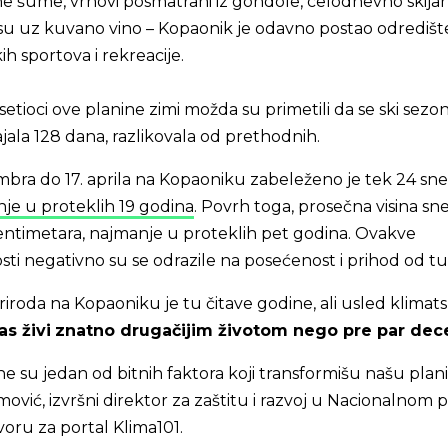
 šume, vrhovi posmatrani iz gondole, celodnevno skijanj
u uz kuvano vino – Kopaonik je odavno postao odredišt
kih sportova i rekreacije.
etioci ove planine zimi možda su primetili da se ski sezo
ajala 128 dana, razlikovala od prethodnih.
mbra do 17. aprila na Kopaoniku zabeleženo je tek 24 sn
je u proteklih 19 godina
. Povrh toga, prosečna visina sn
centimetara, najmanje u proteklih pet godina. Ovakve
i negativno su se odrazile na posećenost i prihod od tu
iroda na Kopaoniku je tu čitave godine, ali usled klimats
s živi
znatno drugačijim životom nego pre par dec
 su jedan od bitnih faktora koji transformišu našu plani
mović, izvršni direktor za zaštitu i razvoj u Nacionalnom 
oru za portal Klima101.