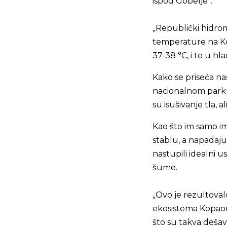
ispod Gobelje*.
„Republički hidrom
temperature na Ko
37-38 °C, i to u hla
Kako se priseća na
nacionalnom parku, 
su isušivanje tla, 
Kao što im samo ime
stablu, a napadaju
nastupili idealni u
šume.
„Ovo je rezultoval
ekosistema Kopaoni
što su takva dešav