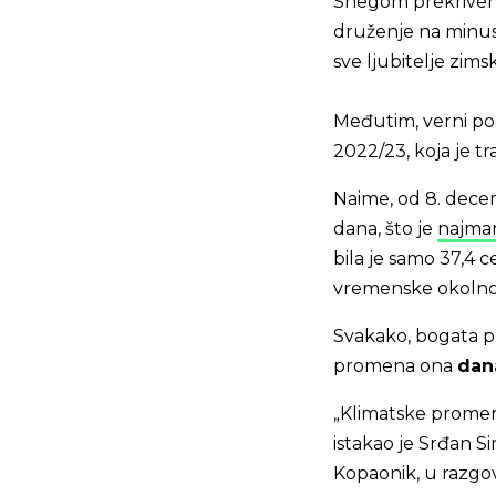
Snegom prekrivene
druženje na minus
sve ljubitelje zims
Međutim, verni pos
2022/23, koja je tr
Naime, od 8. dece
dana, što je
najman
bila je samo 37,4 
vremenske okolnost
Svakako, bogata pr
promena ona
dana
„Klimatske promene
istakao je Srđan Si
Kopaonik, u razgov