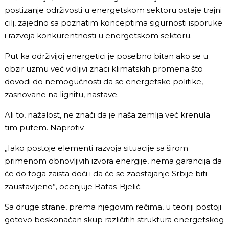
postizanje održivosti u energetskom sektoru ostaje trajni
cilj, zajedno sa poznatim konceptima sigurnosti isporuke
i razvoja konkurentnosti u energetskom sektoru.
Put ka održivijoj energetici je posebno bitan ako se u
obzir uzmu već vidljivi znaci klimatskih promena što
dovodi do nemogućnosti da se energetske politike,
zasnovane na lignitu, nastave.
Ali to, nažalost, ne znači da je naša zemlja već krenula
tim putem. Naprotiv.
„Iako postoje elementi razvoja situacije sa širom
primenom obnovljivih izvora energije, nema garancija da
će do toga zaista doći i da će se zaostajanje Srbije biti
zaustavljeno”, ocenjuje Batas-Bjelić.
Sa druge strane, prema njegovim rečima, u teoriji postoji
gotovo beskonačan skup različitih struktura energetskog