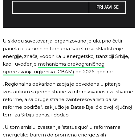
PRIJAVI SE
U sklopu savetovanja, organizovano je ukupno četiri
panela o aktuelnim temama kao što su skladištenje
energije, značaj vodonika u energetskoj tranziciji Srbije,
kao i uvođenje
mehanizma prekograničnog
oporezivanja ugljenika (CBAM)
od 2026. godine.
„Regionalna dekarbonizacija je dovedena u pitanje
izostankom sa jedne strane zainteresovanosti za stvarne
reforme, a sa druge strane zainteresovanisti da se
reforme podrže”, zaključio je Batas-Bjelić o ovoj ključnoj
temi za Srbiju danas, i dodao:
„U tom smislu izvestan je ‘status quo’ u reformama
energetike barem do promena energetskih