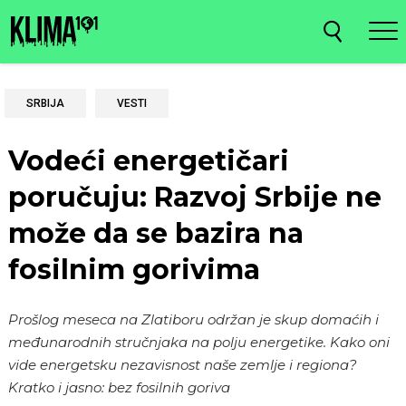
SRBIJA
VESTI
Vodeći energetičari
poručuju: Razvoj Srbije ne
može da se bazira na
fosilnim gorivima
Prošlog meseca na Zlatiboru održan je skup domaćih i
međunarodnih stručnjaka na polju energetike. Kako oni
vide energetsku nezavisnost naše zemlje i regiona?
Kratko i jasno: bez fosilnih goriva