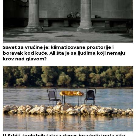
Savet za vrućine je: klimatizovane prostorije i
boravak kod kuće. Ali šta je sa ljudima koji nemaju
krov nad glavom?
U Srbiji, toplotnih talasa danas ima četiri puta više