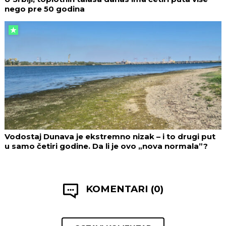
nego pre 50 godina
Vodostaj Dunava je ekstremno nizak – i to drugi put
u samo četiri godine. Da li je ovo „nova normala”?
KOMENTARI (0)