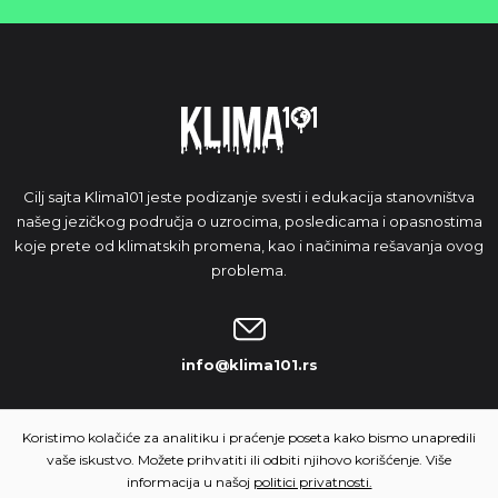
Cilj sajta Klima101 jeste podizanje svesti i edukacija stanovništva
našeg jezičkog područja o uzrocima, posledicama i opasnostima
koje prete od klimatskih promena, kao i načinima rešavanja ovog
problema.
info@klima101.rs
NAŠA IDEJA
Koristimo kolačiće za analitiku i praćenje poseta kako bismo unapredili
vaše iskustvo. Možete prihvatiti ili odbiti njihovo korišćenje. Više
informacija u našoj
politici privatnosti.