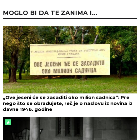
MOGLO BI DA TE ZANIMA I...
„Ove jeseni će se zasaditi oko milion sadnica”: Pre
nego što se obradujete, reč je o naslovu iz novina iz
davne 1946. godine