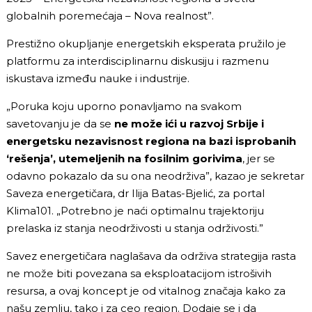
globalnih poremećaja – Nova realnost”.
Prestižno okupljanje energetskih eksperata pružilo je
platformu za interdisciplinarnu diskusiju i razmenu
iskustava između nauke i industrije.
„Poruka koju uporno ponavljamo na svakom
savetovanju je da se
ne može ići u razvoj Srbije i
energetsku nezavisnost regiona na bazi isprobanih
‘rešenja’, utemeljenih na fosilnim gorivima
, jer se
odavno pokazalo da su ona neodrživa”, kazao je sekretar
Saveza energetičara, dr Ilija Batas-Bjelić, za portal
Klima101. „Potrebno je naći optimalnu trajektoriju
prelaska iz stanja neodrživosti u stanja održivosti.”
Savez energetičara naglašava da održiva strategija rasta
ne može biti povezana sa eksploatacijom istrošivih
resursa, a ovaj koncept je od vitalnog značaja kako za
našu zemlju, tako i za ceo region. Dodaje se i da