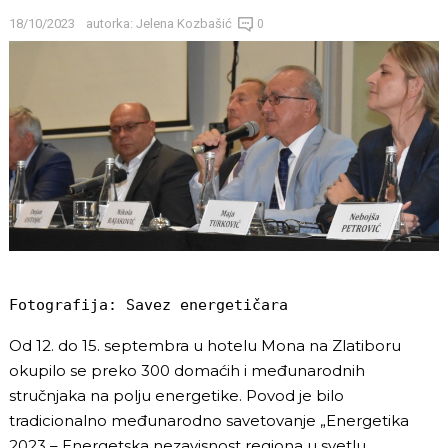
18/10/2023
autorka:
Jelena Kozbašić
0
Fotografija: Savez energetičara
Od 12. do 15. septembra u hotelu Mona na Zlatiboru
okupilo se preko 300 domaćih i međunarodnih
stručnjaka na polju energetike. Povod je bilo
tradicionalno međunarodno savetovanje „Energetika
2023 – Energetska nezavisnost regiona u svetlu