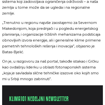
sistema koji zadovoljava ograničenja održivosti – a naša
zemlja u tome može da se ugleda i na regionalne
zemlje.
„Trenutno u regionu najviše zaostajemo za Severnom
Makedonijom, koja prednjači i u pogledu energetskog
planiranja, i organizacije tržišnih mehanizama podsticaja
obnovljivih izvora energije, ali i generalne klime primene
pametnih tehnoloških rešenja i inovacija”, objasnio je
Batas-Bjelić.
On je, u razgovoru za naš portal, takođe istakao i Grčku
kao ovdašnju liderku u oblasti fotonaponskih sistema
„koja je savladala slične tehničke izazove oko kojih smo
mi u Srbiji mnogo zabrinuti”.
KLIMA101 NEDELJNI NEWSLETTER