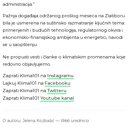
administracija.”
Pažnja događaja održanog prošlog meseca na Zlatiboru
bila je usmerena na suštinsko razmatranje ključnih tema:
primenjenih i budućih tehnologija, regulatornog okvira i
ekonomsko-finansijskog ambijenta u energetici, navodi
se u saopštenju.
Ne propusti vesti i članke o klimatskim promenama koje
redovno objavljujemo.
Zaprati Klima101 na
Instagramu
Lajkuj Klima101 na
Facebooku
Zaprati Klima101 na
Twitteru
Zaprati Klima101
Youtube kanal
O autoru:
Jelena Kozbašić
—
Web urednica