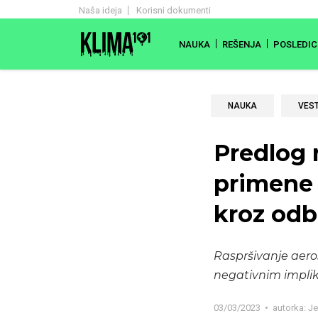
Naša ideja
Korisni dokumenti
NAUKA
REŠENJA
POSLEDIC
NAUKA
VEST
Predlog 
primene 
kroz odb
Raspršivanje aero
negativnim implik
03/03/2023
autorka:
Je