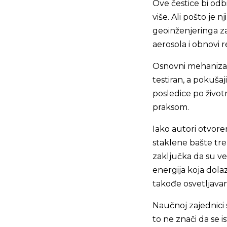
Ove čestice bi odb
više. Ali pošto je
geoinženjeringa z
aerosola i obnovi re
Osnovni mehaniza
testiran, a pokuša
posledice po život
praksom.
Iako autori otvor
staklene bašte tre
zaključka da su ve
energija koja dola
takođe osvetljavanj
Naučnoj zajednici 
to ne znači da se 