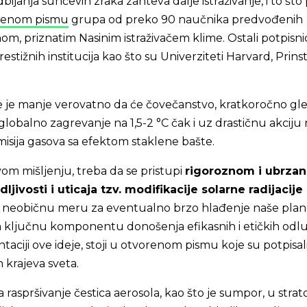
janja sunčevih zraka zahteva dalje istraživanje, i to što 
renom pismu
grupa od preko 90 naučnika predvođenih
 priznatim Nasinim istraživačem klime. Ostali potpisnic
estižnih institucija kao što su Univerziteti Harvard, Prinst
ve je manje verovatno da će čovečanstvo, kratkoročno gl
globalno zagrevanje na 1,5-2 °C čak i uz drastičnu akciju
isija gasova sa efektom staklene bašte.
om mišljenju, treba da se pristupi
rigoroznom i ubrza
ljivosti i uticaja tzv. modifikacije solarne radijacije
a neobičnu meru za eventualno brzo hlađenje naše plan
a ključnu komponentu donošenja efikasnih i etičkih odl
ciji ove ideje, stoji u otvorenom pismu koje su potpisal
ih krajeva sveta.
spršivanje čestica aerosola, kao što je sumpor, u strat