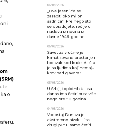
pre,
06/08/2026
„Ove jeseni će se
i
zasaditi oko milion
sadnica”: Pre nego što
on i
se obradujete, reč je o
naslovu iz novina iz
davne 1946. godine
edano,
06/08/2026
 na
Savet za vrućine je:
klimatizovane prostorije i
boravak kod kuće. Ali šta
je sa ljudima koji nemaju
nom
krov nad glavom?
 (SRM)
05/08/2026
ete.
U Srbiji, toplotnih talasa
danas ima četiri puta više
uka o
nego pre 50 godina
i
04/08/2026
Vodostaj Dunava je
ekstremno nizak – i to
osferu.
drugi put u samo četiri