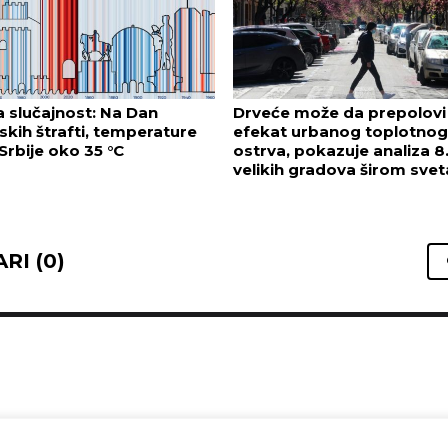
 slučajnost: Na Dan
Drveće može da prepolovi
skih štrafti, temperature
efekat urbanog toplotnog
Srbije oko 35 °C
ostrva, pokazuje analiza 8
velikih gradova širom svet
RI (0)