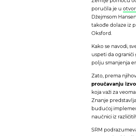
Zemlje pomoću odbi
poručila je u
otvo
Džejmsom Hansenom,
takođe dolaze iz pr
Oksford.
Kako se navodi, s
uspeti da ograniči 
polju smanjenja em
Zato, prema njihov
proučavanju izvod
koja važi za veom
Znanje predstavlj
budućoj implementa
naučnici iz različit
SRM podrazumeva ra