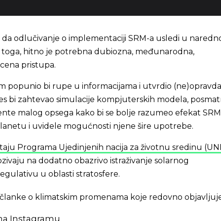
 da odlučivanje o implementaciji SRM-a usledi u naredn
Pre toga, hitno je potrebna dubiozna, međunarodna,
cena pristupa.
am popunio bi rupe u informacijama i utvrdio (ne)opravd
es bi zahtevao simulacije kompjuterskih modela, posmat
mente malog opsega kako bi se bolje razumeo efekat SRM
planetu i uvidele mogućnosti njene šire upotrebe.
aju Programa Ujedinjenih nacija za životnu sredinu (U
zivaju na dodatno obazrivo istraživanje solarnog
egulativu u oblasti stratosfere.
 i članke o klimatskim promenama koje redovno objavljuj
 na
Instagramu