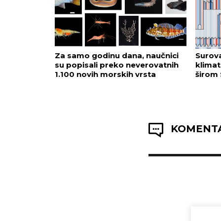
Za samo godinu dana, naučnici
Surova
su popisali preko neverovatnih
klimat
1.100 novih morskih vrsta
širom 
KOMENTA