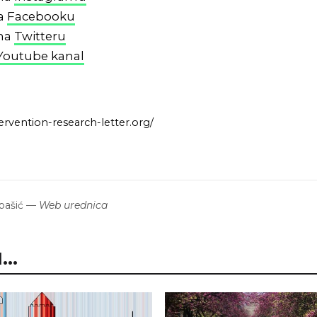
na
Facebooku
 na
Twitteru
Youtube kanal
tervention-research-letter.org/
bašić
—
Web urednica
..