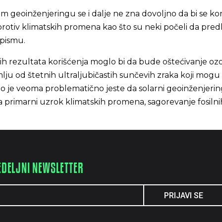
om geoinženjeringu se i dalje ne zna dovoljno da bi se k
rotiv klimatskih promena kao što su neki počeli da pred
pismu.
ih rezultata korišćenja moglo bi da bude oštećivanje oz
Zemlju od štetnih ultraljubičastih sunčevih zraka koji mogu
što je veoma problematično jeste da solarni geoinženjeri
 primarni uzrok klimatskih promena, sagorevanje fosilni
EDELJNI NEWSLETTER
PRIJAVI SE