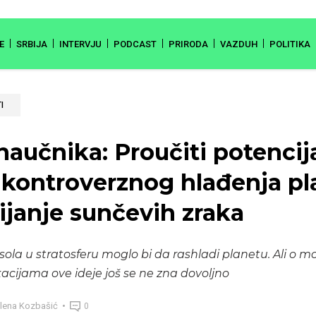
E
SRBIJA
INTERVJU
PODCAST
PRIRODA
VAZDUH
POLITIKA
I
naučnika: Proučiti potencij
kontroverznog hlađenja pl
ijanje sunčevih zraka
sola u stratosferu moglo bi da rashladi planetu. Ali o 
acijama ove ideje još se ne zna dovoljno
lena Kozbašić
0