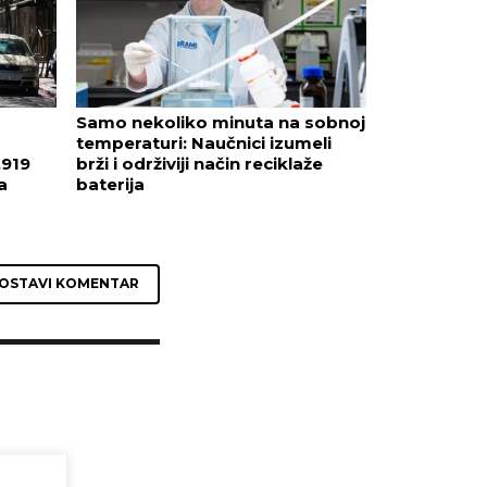
Samo nekoliko minuta na sobnoj
temperaturi: Naučnici izumeli
.919
brži i održiviji način reciklaže
a
baterija
OSTAVI KOMENTAR