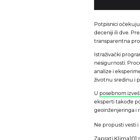
Potpisnici očekuju
deceniji ili dve. 
transparentna pro
Istraživački progr
nesigurnosti. Proc
analize i eksperi
životnu sredinu i 
U
posebnom izvešt
eksperti takođe po
geoinženjeringa i r
Ne propusti vesti
Zaprati Klima101