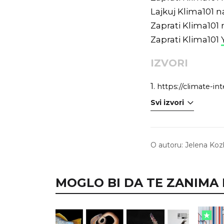
Lajkuj Klima101 
Zaprati Klima101
Zaprati Klima101
IZVORI
1.
https://climate-in
Svi izvori
O autoru:
Jelena Koz
MOGLO BI DA TE ZANIMA I.