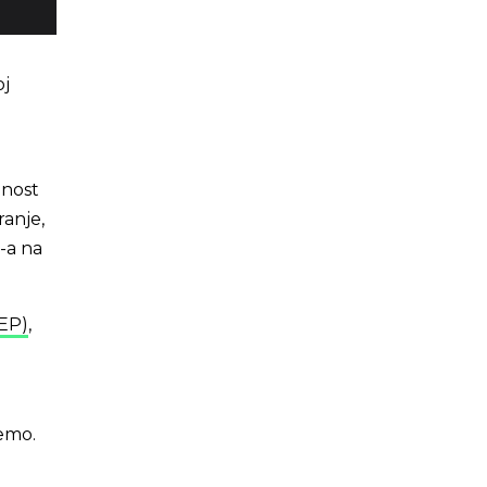
oj
anost
ranje,
-a na
NEP)
,
emo.