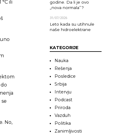
°C ili
godine. Da li je ovo
„nova normala”?
oš
31/07/2026
Leto kada su utihnule
naše hidroelektrane
puno
KATEGORIJE
om
Nauka
Rešenja
Posledice
fektom
Srbija
 do
Intervju
 menja
Podcast
 se
Priroda
Vazduh
e. No,
Politika
Zanimljivosti