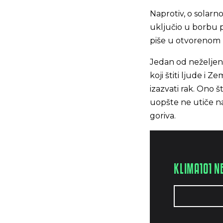
Naprotiv, o solarn
uključio u borbu p
piše u otvorenom 
Jedan od neželjen
koji štiti ljude i 
izazvati rak. Ono 
uopšte ne utiče na
goriva.
KLIMA101 N