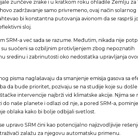
ijale zunčeve zrake i u kratkom roku ohladile Zemlju za 1 
 njihovo zadržavanje samo privremeno, ovaj način solarnog
ahtevao bi konstantna putovanja avionom da se rasprši j
flektivni sloj.
m SRM-a već sada se razume. Međutim, nikada nije pot
ji su suočeni sa ozbiljnim protivljenjem zbog nepoznatih
nu sredinu i zabrinutosti oko nedostatka upravljanja ov
enog pisma naglašavaju da smanjenje emisija gasova sa e
ba da bude prioritet, pozivaju se na studije koje su došle
štačke intervencije najbrži vid klimatske akcije. Njima se
zi do naše planete i odlazi od nje, a pored SRM-a, pominje
e oblaka kako bi bolje odbijali svetlost.
se upravo SRM čini kao potencijalno najizvodljivije rešenj
istraživači zalažu za njegovu automatsku primenu.