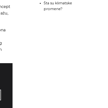
Šta su klimatske
oncept
promene?
lažu,
ona
ng
h