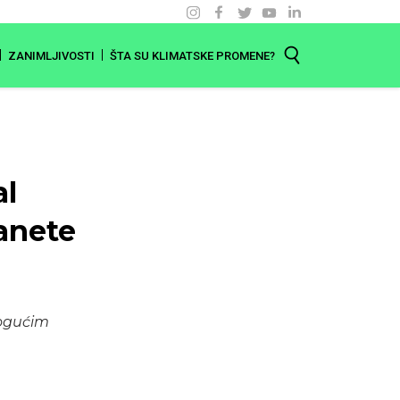
ZANIMLJIVOSTI
ŠTA SU KLIMATSKE PROMENE?
al
anete
mogućim