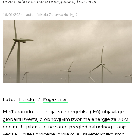
prve velike korake u energetskoj tranziciji
16/01/2024
autor:
Nikola Zdravković
0
Foto: 
Flickr
 / 
Mega-tron
Međunarodna agencija za energetiku (IEA) objavila je
globalni izveštaj o obnovljivim izvorima energije za 2023.
godinu
. U pitanju je ne samo pregled aktuelnog stanja,
već uključuje i procene, projekcije i savete: koliko smo