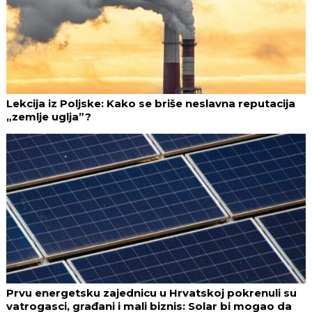
Lekcija iz Poljske: Kako se briše neslavna reputacija
„zemlje uglja”?
Prvu energetsku zajednicu u Hrvatskoj pokrenuli su
vatrogasci, građani i mali biznis: Solar bi mogao da