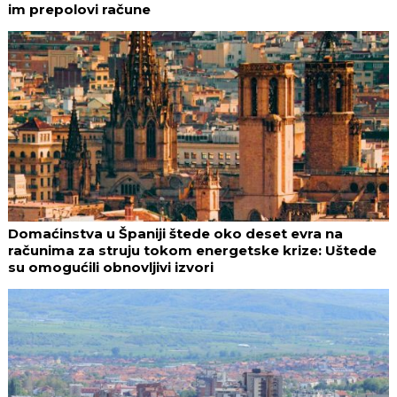
im prepolovi račune
Domaćinstva u Španiji štede oko deset evra na
računima za struju tokom energetske krize: Uštede
su omogućili obnovljivi izvori