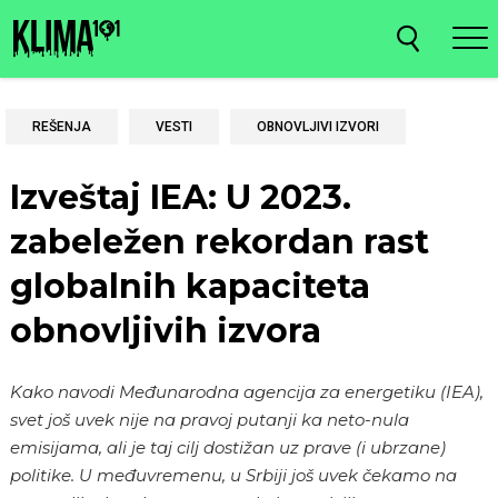
REŠENJA
VESTI
OBNOVLJIVI IZVORI
Izveštaj IEA: U 2023.
zabeležen rekordan rast
globalnih kapaciteta
obnovljivih izvora
Kako navodi Međunarodna agencija za energetiku (IEA),
svet još uvek nije na pravoj putanji ka neto-nula
emisijama, ali je taj cilj dostižan uz prave (i ubrzane)
politike. U međuvremenu, u Srbiji još uvek čekamo na