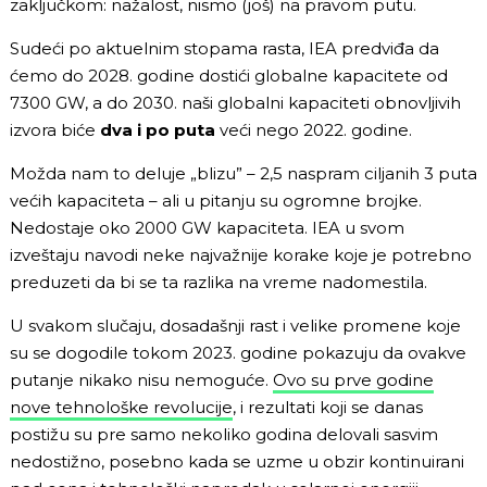
zaključkom: nažalost, nismo (još) na pravom putu.
Sudeći po aktuelnim stopama rasta, IEA predviđa da
ćemo do 2028. godine dostići globalne kapacitete od
7300 GW, a do 2030. naši globalni kapaciteti obnovljivih
izvora biće
dva i po puta
veći nego 2022. godine.
Možda nam to deluje „blizu” – 2,5 naspram ciljanih 3 puta
većih kapaciteta – ali u pitanju su ogromne brojke.
Nedostaje oko 2000 GW kapaciteta. IEA u svom
izveštaju navodi neke najvažnije korake koje je potrebno
preduzeti da bi se ta razlika na vreme nadomestila.
U svakom slučaju, dosadašnji rast i velike promene koje
su se dogodile tokom 2023. godine pokazuju da ovakve
putanje nikako nisu nemoguće.
Ovo su prve godine
nove tehnološke revolucije
, i rezultati koji se danas
postižu su pre samo nekoliko godina delovali sasvim
nedostižno, posebno kada se uzme u obzir kontinuirani