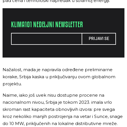
pad cena i tehnološki napredak u solarnoj energiji.
KLIMA101 NEDELJNI NEWSLETTER
PRIJAVI SE
Nažalost, mada je napravila određene preliminarne
korake, Srbija kaska u priključivanju ovom globalnom
projektu.
Naime, iako još uvek nisu dostupne procene na
nacionalnom nivou, Srbija je tokom 2023. imala vrlo
skroman rast kapaciteta obnovljivih izvora: pre svega
kroz nekoliko manjih postrojenja na vetar i Sunce, snage
do 10 MW, priključenih na lokalne distributivne mreže.