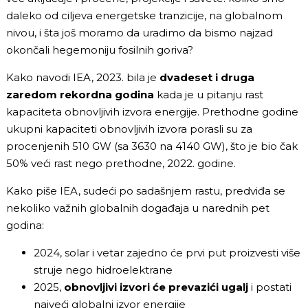
daleko od ciljeva energetske tranzicije, na globalnom
nivou, i šta još moramo da uradimo da bismo najzad
okončali hegemoniju fosilnih goriva?
Kako navodi IEA, 2023. bila je
dvadeset i druga
zaredom rekordna godina
kada je u pitanju rast
kapaciteta obnovljivih izvora energije. Prethodne godine
ukupni kapaciteti obnovljivih izvora porasli su za
procenjenih 510 GW (sa 3630 na 4140 GW), što je bio čak
50% veći rast nego prethodne, 2022. godine.
Kako piše IEA, sudeći po sadašnjem rastu, predviđa se
nekoliko važnih globalnih događaja u narednih pet
godina:
2024, solar i vetar zajedno će prvi put proizvesti više
struje nego hidroelektrane
2025,
obnovljivi izvori će prevazići ugalj
i postati
najveći globalni izvor energije