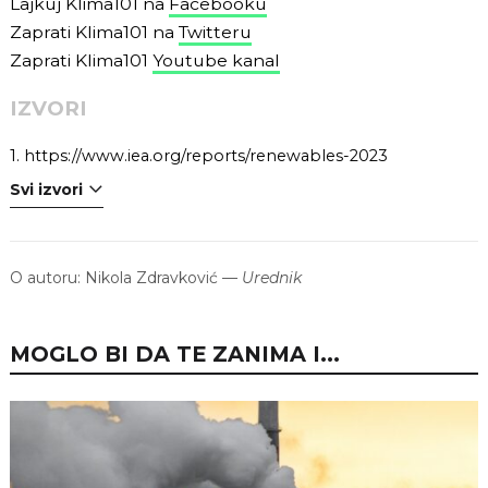
Lajkuj Klima101 na
Facebooku
Zaprati Klima101 na
Twitteru
Zaprati Klima101
Youtube kanal
IZVORI
1.
https://www.iea.org/reports/renewables-2023
Svi izvori
O autoru:
Nikola Zdravković
—
Urednik
MOGLO BI DA TE ZANIMA I...