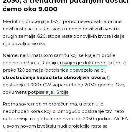
2030, a trenutnom putanjom dostići
ćemo oko 9.000
Međutim, procenjuje IEA, i pored neverovatne brzine
novih instalacija u Kini, kao i mnogih pozitivnih vesti iz
drugih zemalja G20, stopa rasta obnovljivih izvora i dalje
nije dovoljno visoka.
Naime, na klimatskom samitu koji se krajem prošle
godine održao u Dubaiju,
usvojen je dokument
kojim se
preko 120 zemalja-potpisnica obavezalo na cilj
utrostručenja kapaciteta obnovljivih izvora
, tj.
dostizanja 11.000+ GW kapaciteta do 2030. godine. Ovaj
dokument
potpisala je i Srbija
.
Prema savremenim proračunima, u pitanju je
neophodan korak koji bi omogućio dostizanje tzv. neto
nula emisija na globalnom nivou do 2050. godine. Ali IEA
u svom novom izveštaju nudi projekcije rasta sa