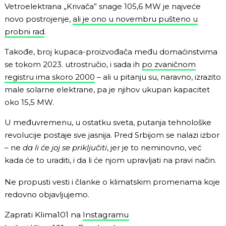
Vetroelektrana „Krivača” snage 105,6 MW je najveće
novo postrojenje,
ali je ono u novembru pušteno u
probni rad
.
Takođe, broj kupaca-proizvođača među domaćinstvima
se tokom 2023. utrostručio, i sada ih
po zvaničnom
registru ima skoro 2000
– ali u pitanju su, naravno, izrazito
male solarne elektrane, pa je njihov ukupan kapacitet
oko 15,5 MW.
U međuvremenu, u ostatku sveta, putanja tehnološke
revolucije postaje sve jasnija. Pred Srbijom se nalazi izbor
– ne
da li će joj se priključiti
, jer je to neminovno, već
kada će to uraditi, i da li će njom upravljati na pravi način.
Ne propusti vesti i članke o klimatskim promenama koje
redovno objavljujemo.
Zaprati Klima101 na
Instagramu