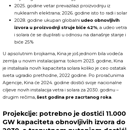
2025. godine vetar prevazilazi proizvodnju iz
nuklearnih elektrana; 2026. godine isto to radi i solar
2028. godine ukupan globalni
udeo obnovljivih
izvora u proizvodnji struje biće 42%
, a udeo vetra
i solara će se duplirati u odnosu na današnje stanje i
biće 25%
U apsolutnim brojkama, Kina je još jednom bila vodeća
zemlja u novim instalacijama: tokom 2023. godine, Kina
je instalisala novih kapaciteta solara koliko je ceo ostatak
sveta ugradio prethodne, 2022 godine. Po proračunima
Agencije, Kina će 2024. godine dostići svoje nacionalne
ciljeve novih instalacija vetra i solara za 2030. godinu –
drugim rečima,
šest godina pre zacrtanog roka
.
Projekcije: potrebno je dostići 11.000
GW kapaciteta obnovljivih izvora do