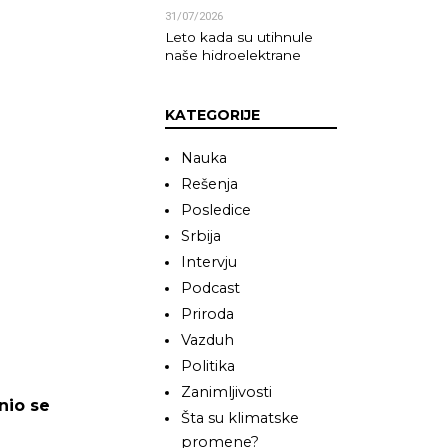
31/07/2026
Leto kada su utihnule
naše hidroelektrane
KATEGORIJE
Nauka
Rešenja
Posledice
Srbija
Intervju
Podcast
Priroda
Vazduh
Politika
Zanimljivosti
nio se
Šta su klimatske
promene?