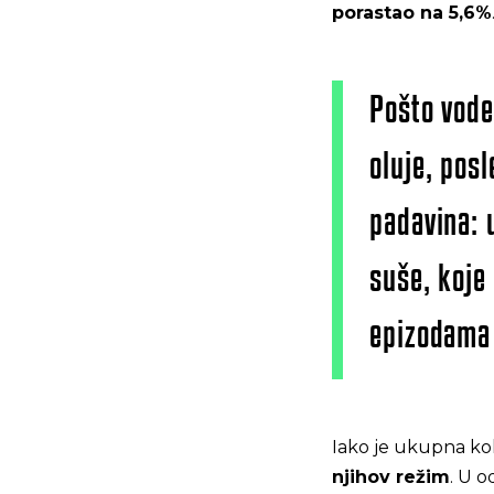
porastao na 5,6%
Pošto vode
oluje, pos
padavina: 
suše, koje
epizodama
Iako je ukupna kol
njihov režim
. U 