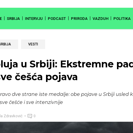
E
SRBIJA
INTERVJU
PODCAST
PRIRODA
VAZDUH
POLITIKA
SRBIJA
VESTI
luja u Srbiji: Ekstremne pa
sve češća pojava
pravo dve strane iste medalje: obe pojave u Srbiji usled 
e češće i sve intenzivnije
la Zdravković
0