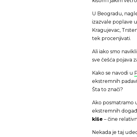
kišom i jakim vetr
U Beogradu, nagle 
izazvale poplave u
Kragujevac, Trsten
tek procenjivati.
Ali iako smo navik
sve češća pojava z
Kako se navodi u
P
ekstremnih padavin
Šta to znači?
Ako posmatramo uk
ekstremnih događa
kiše
– čine relativ
Nekada je taj udeo