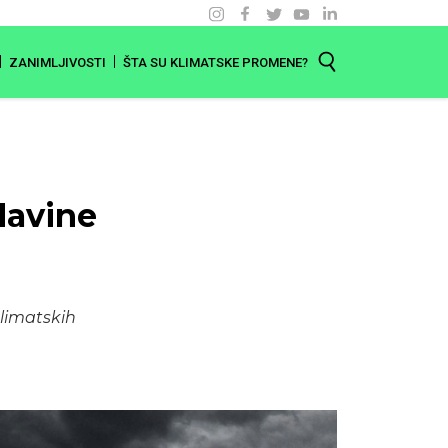
ZANIMLJIVOSTI
ŠTA SU KLIMATSKE PROMENE?
davine
klimatskih