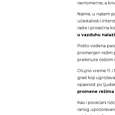
ravnomerne, a kri
Naime, u našem po
učestalosti i inte
raste i prosečna k
u vazduhu nalazi
Pošto vodena par
promenjen režim pa
prekinute češćim 
Olujno vreme 11. i 
grad koji ugrožava
opasnost po ljudsk
promene režima
Kao i povećani rizi
ranog upozoravanja