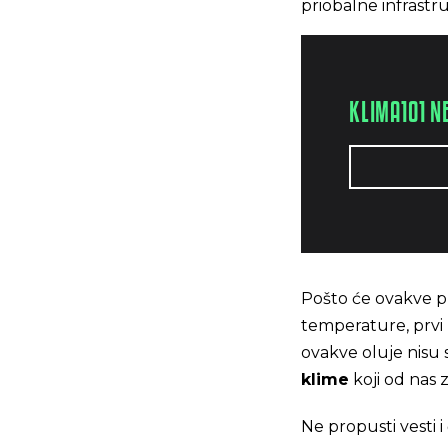
priobalne infrast
KLIMA101 N
Pošto će ovakve pr
temperature, prvi
ovakve oluje nisu
klime
koji od nas 
Ne propusti vesti