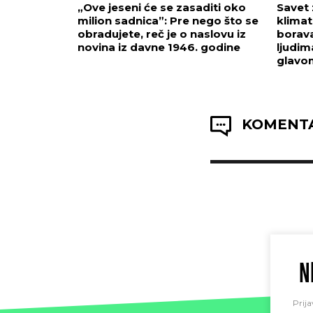
„Ove jeseni će se zasaditi oko
Savet 
milion sadnica”: Pre nego što se
klimat
obradujete, reč je o naslovu iz
borava
novina iz davne 1946. godine
ljudim
glavo
KOMENTA
N
Prija