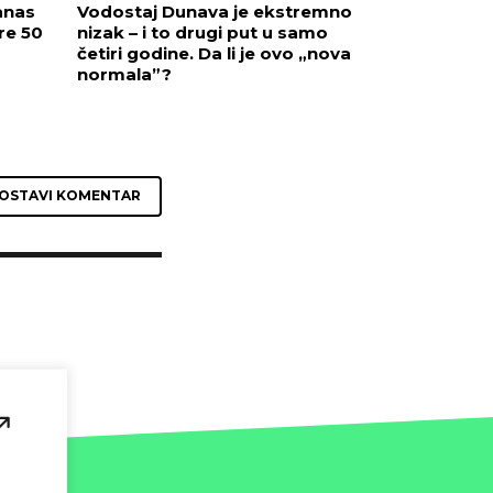
danas
Vodostaj Dunava je ekstremno
re 50
nizak – i to drugi put u samo
četiri godine. Da li je ovo „nova
normala”?
OSTAVI KOMENTAR