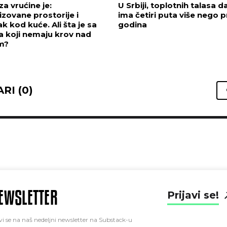
za vrućine je:
U Srbiji, toplotnih talasa 
izovane prostorije i
ima četiri puta više nego p
k kod kuće. Ali šta je sa
godina
a koji nemaju krov nad
m?
RI (0)
EWSLETTER
Prijavi se!
vi se na naš nedeljni newsletter na Substack-u