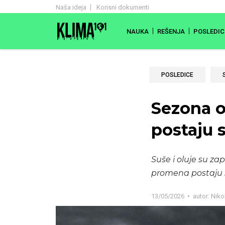
Naša ideja
Korisni dokumenti
NAUKA
REŠENJA
POSLEDIC
POSLEDICE
Sezona o
postaju 
Suše i oluje su za
promena postaju sv
13/05/2026
autor:
Niko