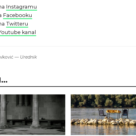
 na
Instagramu
na
Facebooku
 na
Twitteru
Youtube kanal
avković
—
Urednik
..