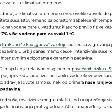
vac za to su klimatske promene.
dneblju, klimatske promene su već uveliko dovele do p
nziteta suša. Istovremeno, sa porastom zabeleženih tempe
oličina vodene pare u vazduhu: klasično pravilo fizike kaž
 7% više vodene pare za svaki 1 °C
.
a
funkcioniše kao „gorivo” za oluje
, posledica zagrevanja j
davina: u Srbiji danas imamo češće i intenzivnije suše, k
i intenzivnijim epizodama ekstremnih padavina.
12. maja bilo je relativno blagi primer
povećanih rizika u Sr
 poljoprivredu, poplave i nestabilni vodotokovi, povećan
o zdravlje i živote samo su neki od primera
naše ranjivo
 padavina
.
ci od suša, i ovi rizici se mogu ublažiti – od unapređenja s
 do finansiranja protivgradne zaštite, unapređenja urb