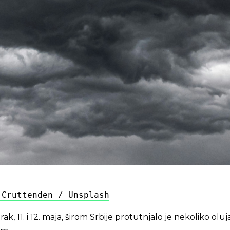
 Cruttenden / Unsplash
ak, 11. i 12. maja, širom Srbije protutnjalo je nekoliko oluj