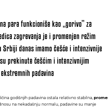
.
na para funkcioniše kao „gorivo” za
ledica zagrevanja je i promenjen režim
u Srbiji danas imamo češće i intenzivnije
 su prekinute češćim i intenzivnijim
 ekstremnih padavina
ičina godišnjih padavina ostala relativno stabilna,
prome
odnosu na nekadašnju normalu, padavine su manje