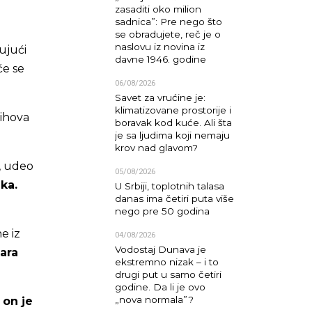
zasaditi oko milion
sadnica”: Pre nego što
se obradujete, reč je o
naslovu iz novina iz
ujući
davne 1946. godine
će se
06/08/2026
Savet za vrućine je:
klimatizovane prostorije i
jihova
boravak kod kuće. Ali šta
je sa ljudima koji nemaju
krov nad glavom?
, udeo
05/08/2026
ka.
U Srbiji, toplotnih talasa
danas ima četiri puta više
nego pre 50 godina
e iz
04/08/2026
Vodostaj Dunava je
ara
ekstremno nizak – i to
drugi put u samo četiri
godine. Da li je ovo
„nova normala”?
,
on je