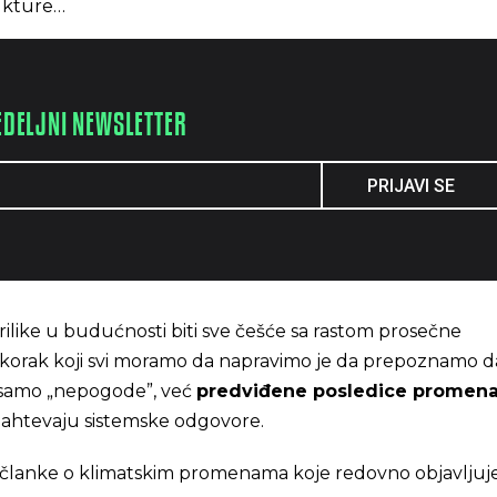
rukture…
EDELJNI NEWSLETTER
PRIJAVI SE
ilike u budućnosti biti sve češće sa rastom prosečne
 korak koji svi moramo da napravimo je da prepoznamo d
 samo „nepogode”, već
predviđene posledice promen
zahtevaju sistemske odgovore.
 i članke o klimatskim promenama koje redovno objavljuj