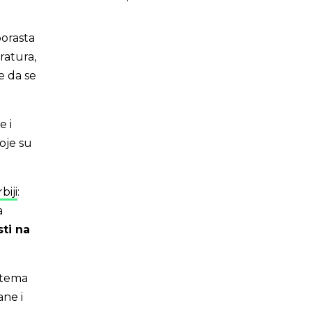
orasta
ratura,
e da se
e i
oje su
biji
:
a
sti na
istema
ane i