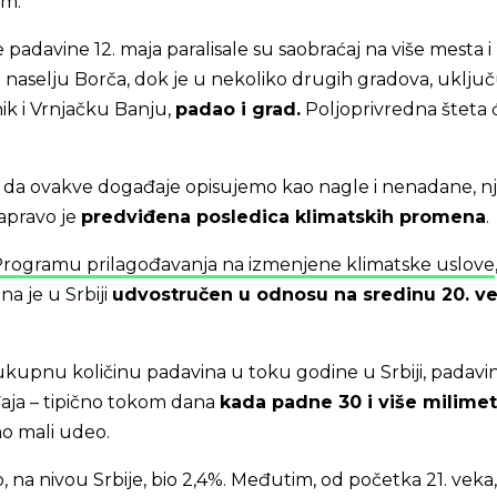
om.
padavine 12. maja paralisale su saobraćaj na više mesta i
 naselju Borča, dok je u nekoliko drugih gradova, uključ
ik i Vrnjačku Banju,
padao i grad.
Poljoprivredna šteta 
li da ovakve događaje opisujemo kao nagle i nenadane, n
apravo je
predviđena posledica klimatskih promena
.
rogramu prilagođavanja na izmenjene klimatske uslove
a je u Srbiji
udvostručen u odnosu na sredinu 20. ve
upnu količinu padavina u toku godine u Srbiji, padavin
ja – tipično tokom dana
kada padne 30 i više milimet
no mali udeo.
, na nivou Srbije, bio 2,4%. Međutim, od početka 21. veka