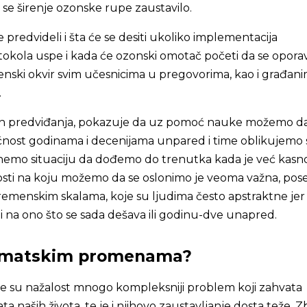
se širenje ozonske rupe zaustavilo.
 predvideli i šta će se desiti ukoliko implementacija
kola uspe i kada će ozonski omotač početi da se oporav
enski okvir svim učesnicima u pregovorima, kao i građani
.
vih predviđanja, pokazuje da uz pomoć nauke možemo d
ost godinama i decenijama unpared i time oblikujemo 
gnemo situaciju da dođemo do trenutka kada je već kasn
nosti na koju možemo da se oslonimo je veoma važna, po
emenskim skalama, koje su ljudima često apstraktne jer
i na ono što se sada dešava ili godinu-dve unapred.
klimatskim promenama?
 su nažalost mnogo kompleksniji problem koji zahvata
a naših života, te je i njihovo zaustavljanje dosta teže. 