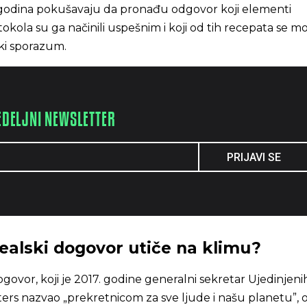
h godina pokušavaju da pronađu odgovor koji elementi
kola su ga načinili uspešnim i koji od tih recepata se 
ski sporazum.
EDELJNI NEWSLETTER
PRIJAVI SE
alski dogovor utiče na klimu?
ogovor, koji je 2017. godine generalni sekretar Ujedinjeni
ers nazvao „prekretnicom za sve ljude i našu planetu”, 