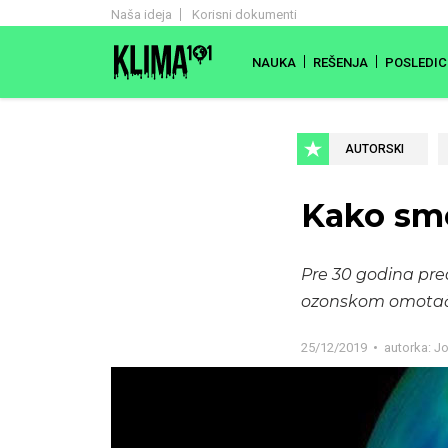
Naša ideja
Korisni dokumenti
NAUKA
REŠENJA
POSLEDIC
AUTORSKI
Kako smo
Pre 30 godina pred
ozonskom omotaču
25/12/2019
autorka:
Jo