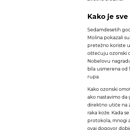
Kako je sve
Sedamdesetih godi
Molina pokazali su
pretežno koriste u 
oštećuju ozonski om
Nobelovu nagradu 
bila usmerena od 
rupa.
Kako ozonski omota
ako nastavimo da g
direktno utiče na z
raka kože. Kada s
protokola, mnogi a
ovaj dogovor dobio