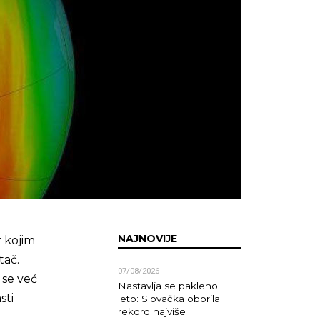
NAJNOVIJE
 kojim
tač.
07/08/2026
 se već
Nastavlja se pakleno
sti
leto: Slovačka oborila
rekord najviše