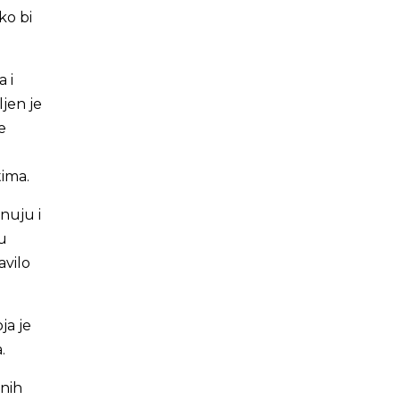
ko bi
 i
ljen je
e
tima.
nuju i
ku
avilo
ja je
.
vnih