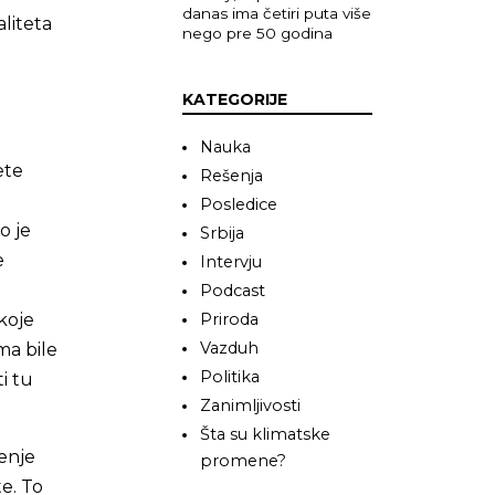
danas ima četiri puta više
aliteta
nego pre 50 godina
KATEGORIJE
Nauka
ete
Rešenja
Posledice
o je
Srbija
e
Intervju
Podcast
koje
Priroda
Vazduh
ma bile
Politika
i tu
Zanimljivosti
Šta su klimatske
enje
promene?
e. To