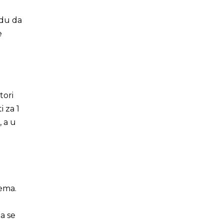
idu da
e
tori
 za 1
, a u
ema.
a se