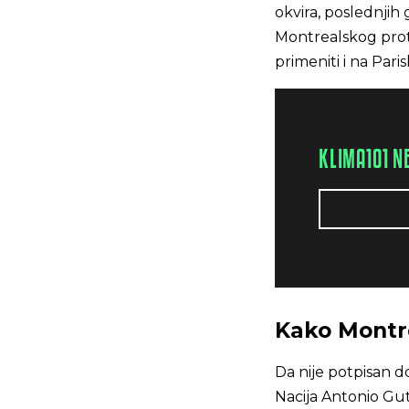
okvira, poslednji
Montrealskog proto
primeniti i na Pari
KLIMA101 N
Kako Montre
Da nije potpisan d
Nacija Antonio Gut