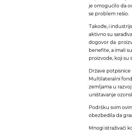
je omogućilo da o
se problem rešio.
Takođe, i industrij
aktivno su sarađiva
dogovor da proizvo
benefite, a imali s
proizvode, koji su 
Države potpisnice
Multilateralni fond
zemljama u razvoju
uništavanje ozon
Podršku svim ovim
obezbedila da gra
Mnogi istraživači k