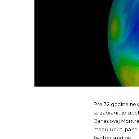
Pre 32 godine nek
se zabranjuje upot
Danas ovaj Montrea
mogu uočiti pa s
životne sredine.