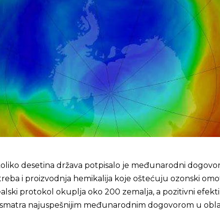
oliko desetina država potpisalo je međunarodni dogovor
reba i proizvodnja hemikalija koje oštećuju ozonski omo
lski protokol okuplja oko 200 zemalja, a pozitivni efekti
e smatra najuspešnijim međunarodnim dogovorom u obla