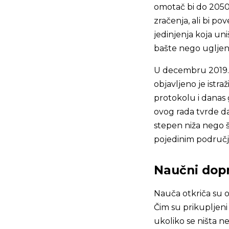
omotač bi do 2050
zračenja, ali bi p
jedinjenja koja un
bašte nego ugljen-
U decembru 2019.
objavljeno je istr
protokolu i danas 
ovog rada tvrde da
stepen niža nego š
pojedinim područjim
Naučni dop
Nauča otkriča su 
Čim su prikupljeni 
ukoliko se ništa n