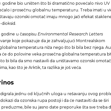
. godine bio uništen što bi dramatično povećalo nivo UV
ovećalo i prosečnu globalnu temperaturu. Treba imati u v
ištavaju ozonski omotač imaju mnogo jači efekat staklen
dioksid.
 godine u časopisu
Environmental Research Letters
aživanje koje pokazuje da je zahvaljujući Montrealskom
globalna temperatura niža nego što bi bila bez njega. Au
 će do polovine veka prosečna globalna temperatura biti
to bi bila da smo nastavili da uništavamo ozonski omotač
a, kao što je Arktik, ta razlika je još veća.
rinos
odigrala jednu od ključnih uloga u rešavanju ovog probl
dokazi da ozonska rupa postoji i da će nastaviti da se širi
e preduzme, bile su jasno date preporuke šta sve treba d