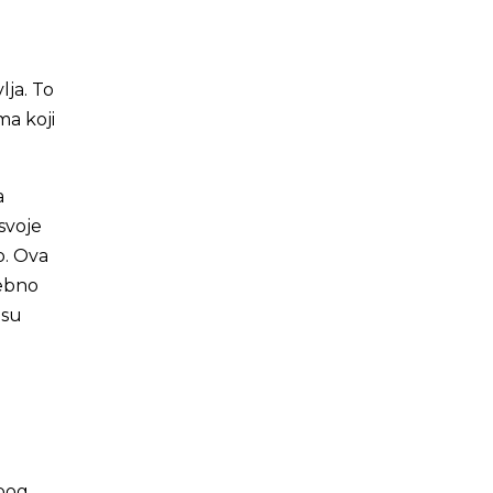
lja. To
ma koji
a
svoje
o. Ova
sebno
 su
Zbog