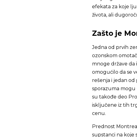
efekata za koje lju
života, ali dugoro
Zašto je Mo
Jedna od prvih ze
ozonskom omotaču,
mnoge države da im
omogućilo da se ve
rešenja i jedan od 
sporazuma mogu d
su takođe deo Pro
isključene iz tih t
cenu.
Prednost Montreal
supstanci na koje 