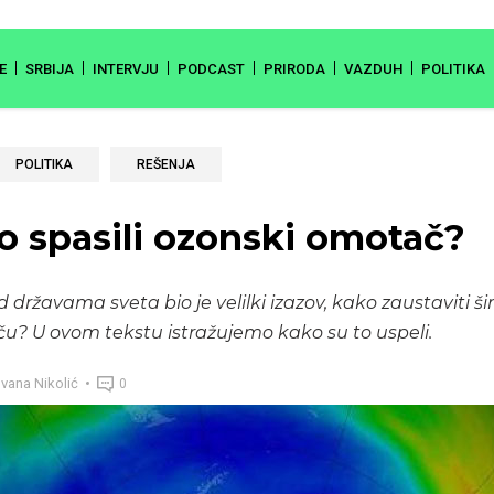
E
SRBIJA
INTERVJU
PODCAST
PRIRODA
VAZDUH
POLITIKA
POLITIKA
REŠENJA
 spasili ozonski omotač?
 državama sveta bio je velilki izazov, kako zaustaviti š
? U ovom tekstu istražujemo kako su to uspeli.
vana Nikolić
0