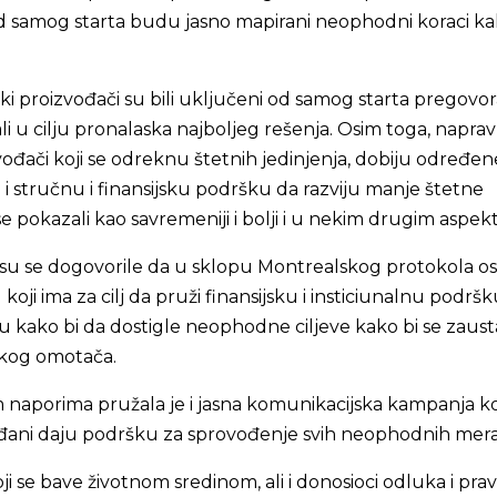
d samog starta budu jasno mapirani neophodni koraci ka
ski proizvođači su bili uključeni od samog starta pregovora
li u cilju pronalaska najboljeg rešenja. Osim toga, naprav
đači koji se odreknu štetnih jedinjenja, dobiju određen
u i stručnu i finansijsku podršku da razviju manje štetne
se pokazali kao savremeniji i bolji i u nekim drugim aspek
 su se dogovorile da u sklopu Montrealskog protokola os
 koji ima za cilj da pruži finansijsku i insticiunalnu podrš
 kako bi da dostigle neophodne ciljeve kako bi se zaust
skog omotača.
 naporima pružala je i jasna komunikacijska kampanja ko
đani daju podršku za sprovođenje svih neophodnih mera
oji se bave životnom sredinom, ali i donosioci odluka i pra