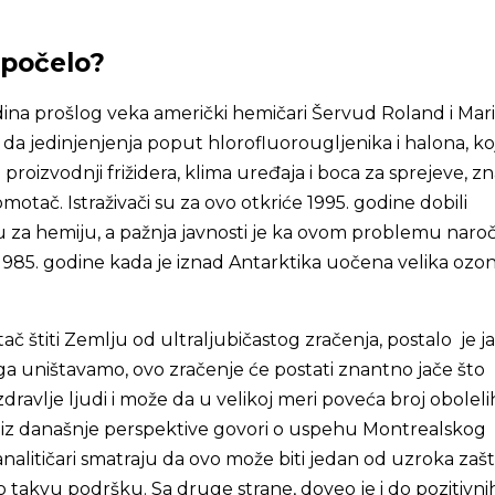
 počelo?
na prošlog veka američki hemičari Šervud Roland i Mar
 da jedinjenjenja poput hlorofluorougljenika i halona, ko
proizvodnji frižidera, klima uređaja i boca za sprejeve, z
otač. Istraživači su za ovo otkriće 1995. godine dobili
za hemiju, a pažnja javnosti je ka ovom problemu naroč
1985. godine kada je iznad Antarktika uočena velika ozo
č štiti Zemlju od ultraljubičastog zračenja, postalo je j
a uništavamo, ovo zračenje će postati znantno jače što
dravlje ljudi i može da u velikoj meri poveća broj obolel
e iz današnje perspektive govori o uspehu Montrealskog
nalitičari smatraju da ovo može biti jedan od uzroka zašt
 takvu podršku. Sa druge strane, doveo je i do pozitivni