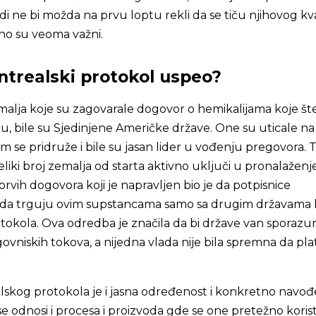
di ne bi možda na prvu loptu rekli da se tiču njihovog kv
čno su veoma važni.
ntrealski protokol uspeo?
malja koje su zagovarale dogovor o hemikalijama koje št
 bile su Sjedinjene Američke države. One su uticale na
 se pridruže i bile su jasan lider u vođenju pregovora. T
liki broj zemalja od starta aktivno uključi u pronalaženj
prvih dogovora koji je napravljen bio je da potpisnice
a trguju ovim supstancama samo sa drugim državama 
tokola. Ova odredba je značila da bi države van sporazu
rgovniskih tokova, a nijedna vlada nije bila spremna da plat
skog protokola je i jasna određenost i konkretno navođ
se odnosi i procesa i proizvoda gde se one pretežno korist