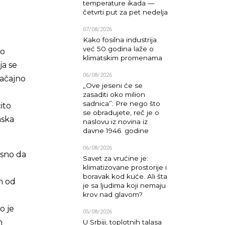
temperature ikada —
četvrti put za pet nedelja
07/08/2026
Kako fosilna industrija
već 50 godina laže o
io
klimatskim promenama
ja se
06/08/2026
načajno
„Ove jeseni će se
zasaditi oko milion
sadnica”: Pre nego što
ito
se obradujete, reč je o
nska
naslovu iz novina iz
davne 1946. godine
06/08/2026
asno da
Savet za vrućine je:
klimatizovane prostorije i
boravak kod kuće. Ali šta
ih od
je sa ljudima koji nemaju
krov nad glavom?
o je
05/08/2026
h
U Srbiji, toplotnih talasa