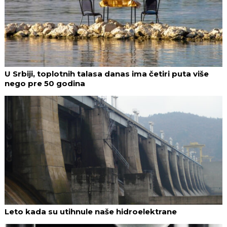
U Srbiji, toplotnih talasa danas ima četiri puta više
nego pre 50 godina
Leto kada su utihnule naše hidroelektrane