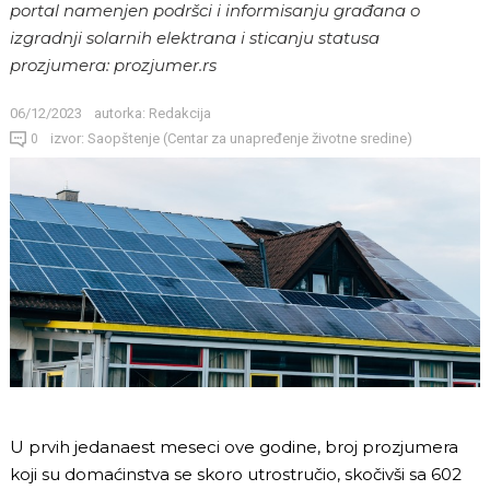
portal namenjen podršci i informisanju građana o
izgradnji solarnih elektrana i sticanju statusa
prozjumera: prozjumer.rs
06/12/2023
autorka:
Redakcija
izvor: Saopštenje (Centar za unapređenje životne sredine)
0
U prvih jedanaest meseci ove godine, broj prozjumera
koji su domaćinstva se skoro utrostručio, skočivši sa 602