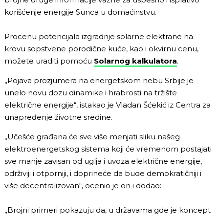
korišćenje energije Sunca u domaćinstvu.
Procenu potencijala izgradnje solarne elektrane na
krovu sopstvene porodične kuće, kao i okvirnu cenu,
možete uraditi pomoću
Solarnog kalkulatora
.
„Pojava prozjumera na energetskom nebu Srbije je
unelo novu dozu dinamike i hrabrosti na tržište
električne energije“, istakao je Vladan Šćekić iz Centra za
unapređenje životne sredine.
„Učešće građana će sve više menjati sliku našeg
elektroenergetskog sistema koji će vremenom postajati
sve manje zavisan od uglja i uvoza električne energije,
održiviji i otporniji, i doprineće da bude demokratičniji i
više decentralizovan“, ocenio je on i dodao:
„Brojni primeri pokazuju da, u državama gde je koncept