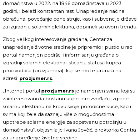
domaćinstva u 2022. na 1846 domaćinstava u 2023.
godini, i beleži konstantan rast. Unapređenje načina
obračuna, povećanje cene struje, kao i subvencije države
za izgradnju solarnih elektrana, doprineli su ovom trendu.
Zbog velikog interesovanja građana, Centar za
unapređenje životne sredine je pripremio i pustio u rad
portal namenjen podršci i informisanju građana o
izgradnji solarnih elektrana i sticanju statusa kupca-
proizvođača (prozjumera), koji se može pronaći na
adresi
prozjumer.rs
.
„Internet portal
prozjumer.rs
je namenjen svima koji su
zainteresovani da postanu kupci-proizvođači i izgrade
solarnu elektranu na krovu svoje porodične kuće, kao i
svima koji žele da saznaju više o mogućnostima
upotrebe solarne energije za sopstvenu potrošnju u
domaćinstvu“, objasnila je Ivana Jovčić, direktorka Centra
za unapređenje životne sredine.