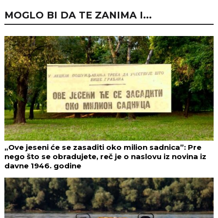
MOGLO BI DA TE ZANIMA I...
„Ove jeseni će se zasaditi oko milion sadnica”: Pre
nego što se obradujete, reč je o naslovu iz novina iz
davne 1946. godine