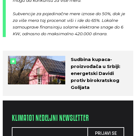
mogu da konkurišu za više mera.
Subvencije za pojedinačne mere iznose do 50%, dok je
za više mera taj procenat viši i ide do 65%. Lokalne
samouprave finansiraju solarne elektrane snage do 6
KW, odnosno do maksimalno 420.000 dinara.
Sudbina kupaca-
proizvođača u Srbiji:
energetski Davidi
protiv birokratskog
Golijata
KLIMA101 NEDELJNI NEWSLETTER
PRIJAVI SE