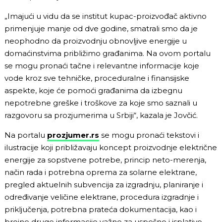
„Imajući u vidu da se institut kupac-proizvođač aktivno
primenjuje manje od dve godine, smatrali smo da je
neophodno da proizvodnju obnovljive energije u
domaćinstvima približimo građanima. Na ovom portalu
se mogu pronaći tačne i relevantne informacije koje
vode kroz sve tehničke, proceduralne i finansijske
aspekte, koje će pomoći građanima da izbegnu
nepotrebne greške i troškove za koje smo saznali u
razgovoru sa prozjumerima u Srbiji“, kazala je Jovčić.
Na portalu
prozjumer.rs
se mogu pronaći tekstovi i
ilustracije koji približavaju koncept proizvodnje električne
energije za sopstvene potrebe, princip neto-merenja,
način rada i potrebna oprema za solarne elektrane,
pregled aktuelnih subvencija za izgradnju, planiranje i
određivanje veličine elektrane, procedura izgradnje i
priključenja, potrebna prateća dokumentacija, kao i
brojne druge informacije važne za uspešno i isplativo