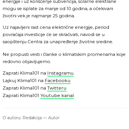
energije i uz korišćenje subvencija, solarne elektrane
mogu se isplate za manje od 10 godina, a očekivani
životni vek je najmanje 25 godina.
Uz najavljeni rast cena električne energije, period
povraćaja investicije će se skraćivati, navodi se u
saopštenju Centra za unapređenje životne sredine.
Ne propusti vesti i članke o klimatskim promenama koje
redovno objavljujemo.
Zaprati Klima101 na
Instagramu
Lajkuj Klima101 na
Facebooku
Zaprati Klima101 na
Twitteru
Zaprati Klima101
Youtube kanal
O autoru:
Redakcija
—
Autor