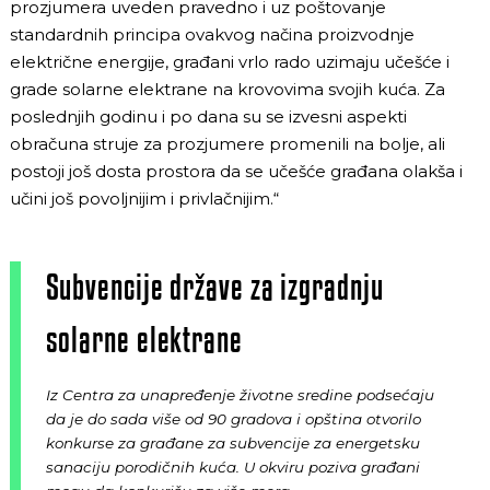
prozjumera uveden pravedno i uz poštovanje
standardnih principa ovakvog načina proizvodnje
električne energije, građani vrlo rado uzimaju učešće i
grade solarne elektrane na krovovima svojih kuća. Za
poslednjih godinu i po dana su se izvesni aspekti
obračuna struje za prozjumere promenili na bolje, ali
postoji još dosta prostora da se učešće građana olakša i
učini još povoljnijim i privlačnijim.“
Subvencije države za izgradnju
solarne elektrane
Iz Centra za unapređenje životne sredine podsećaju
da je do sada više od 90 gradova i opština otvorilo
konkurse za građane za subvencije za energetsku
sanaciju porodičnih kuća. U okviru poziva građani