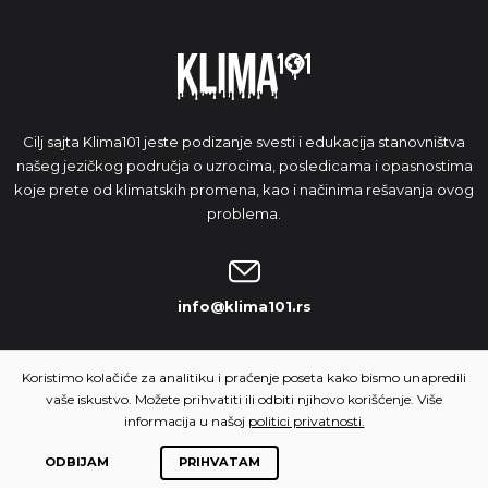
Cilj sajta Klima101 jeste podizanje svesti i edukacija stanovništva
našeg jezičkog područja o uzrocima, posledicama i opasnostima
koje prete od klimatskih promena, kao i načinima rešavanja ovog
problema.
info@klima101.rs
NAŠA IDEJA
Koristimo kolačiće za analitiku i praćenje poseta kako bismo unapredili
vaše iskustvo. Možete prihvatiti ili odbiti njihovo korišćenje. Više
informacija u našoj
politici privatnosti.
ODBIJAM
PRIHVATAM
© 2026 Klima 101