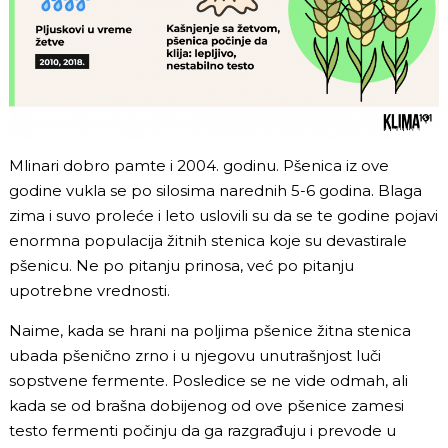
Mlinari dobro pamte i 2004. godinu. Pšenica iz ove
godine vukla se po silosima narednih 5-6 godina. Blaga
zima i suvo proleće i leto uslovili su da se te godine pojavi
enormna populacija žitnih stenica koje su devastirale
pšenicu. Ne po pitanju prinosa, već po pitanju
upotrebne vrednosti.
Naime, kada se hrani na poljima pšenice žitna stenica
ubada pšenično zrno i u njegovu unutrašnjost luči
sopstvene fermente. Posledice se ne vide odmah, ali
kada se od brašna dobijenog od ove pšenice zamesi
testo fermenti počinju da ga razgrađuju i prevode u