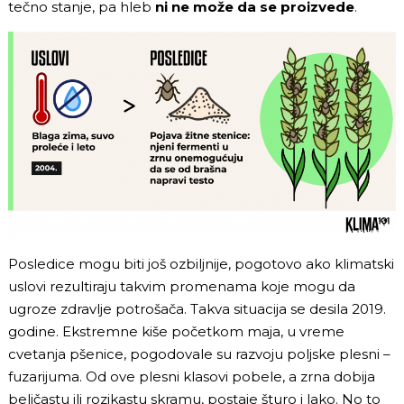
tečno stanje, pa hleb
ni ne može da se proizvede
.
Posledice mogu biti još ozbiljnije, pogotovo ako klimatski
uslovi rezultiraju takvim promenama koje mogu da
ugroze zdravlje potrošača. Takva situacija se desila 2019.
godine. Ekstremne kiše početkom maja, u vreme
cvetanja pšenice, pogodovale su razvoju poljske plesni –
fuzarijuma. Od ove plesni klasovi pobele, a zrna dobija
beličastu ili rozikastu skramu, postaje šturo i lako. No to