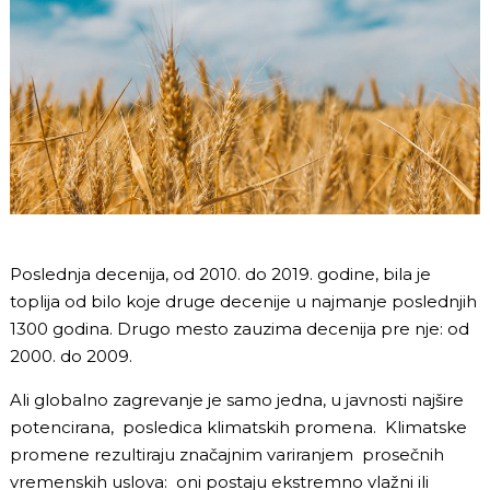
Poslednja decenija, od 2010. do 2019. godine, bila je
toplija od bilo koje druge decenije u najmanje poslednjih
1300 godina. Drugo mesto zauzima decenija pre nje: od
2000. do 2009.
Ali globalno zagrevanje je samo jedna, u javnosti najšire
potencirana, posledica klimatskih promena. Klimatske
promene rezultiraju značajnim variranjem prosečnih
vremenskih uslova: oni postaju ekstremno vlažni ili