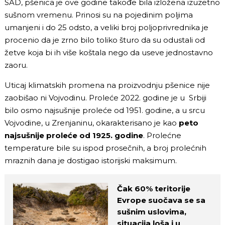
SAD, pšenica je ove godine takođe bila izložena izuzetno
sušnom vremenu. Prinosi su na pojedinim poljima
umanjeni i do 25 odsto, a veliki broj poljoprivrednika je
procenio da je zrno bilo toliko šturo da su odustali od
žetve koja bi ih više koštala nego da useve jednostavno
zaoru.
Uticaj klimatskih promena na proizvodnju pšenice nije
zaobišao ni Vojvodinu. Proleće 2022. godine je u Srbiji
bilo osmo najsušnije proleće od 1951. godine, a u srcu
Vojvodine, u Zrenjaninu, okarakterisano je kao
peto
najsušnije proleće od 1925. godine
. Prolećne
temperature bile su ispod prosečnih, a broj prolećnih
mraznih dana je dostigao istorijski maksimum.
Čak 60% teritorije
Evrope suočava se sa
sušnim uslovima,
situacija loša i u