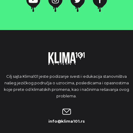
Cilj sajta Klima101 jeste podizanje svesti i edukacija stanovništva
našeg jezičkog područja o uzrocima, posledicama i opasnostima
koje prete od klimatskih promena, kao i načinima rešavanja ovog
problema.
info@klima101.rs