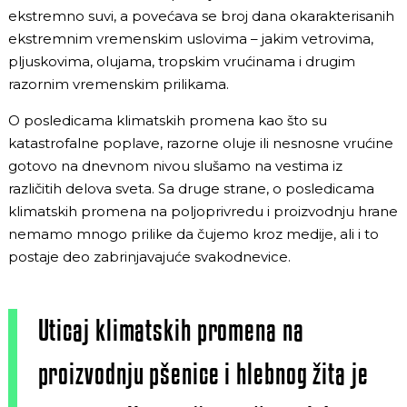
ekstremno suvi, a povećava se broj dana okarakterisanih
ekstremnim vremenskim uslovima – jakim vetrovima,
pljuskovima, olujama, tropskim vrućinama i drugim
razornim vremenskim prilikama.
O posledicama klimatskih promena kao što su
katastrofalne poplave, razorne oluje ili nesnosne vrućine
gotovo na dnevnom nivou slušamo na vestima iz
različitih delova sveta. Sa druge strane, o posledicama
klimatskih promena na poljoprivredu i proizvodnju hrane
nemamo mnogo prilike da čujemo kroz medije, ali i to
postaje deo zabrinjavajuće svakodnevice.
Uticaj klimatskih promena na
proizvodnju pšenice i hlebnog žita je