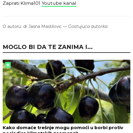
Zaprati Klima101
Youtube kanal
O autoru:
dr Jasna Mastilović
—
Gostujuća autorka
MOGLO BI DA TE ZANIMA I...
Kako domaće trešnje mogu pomoći u borbi protiv