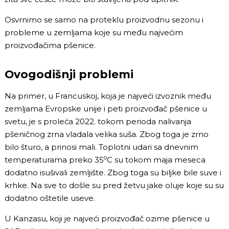
Osvrnimo se samo na proteklu proizvodnu sezonu i
probleme u zemljama koje su među najvećim
proizvođačima pšenice.
Ovogodišnji problemi
Na primer, u Francuskoj, koja je najveći izvoznik među
zemljama Evropske unije i peti proizvođač pšenice u
svetu, je s proleća 2022. tokom perioda nalivanja
pšeničnog zrna vladala velika suša. Zbog toga je zrno
bilo šturo, a prinosi mali. Toplotni udari sa dnevnim
o
temperaturama preko 35
C su tokom maja meseca
dodatno isušivali zemljište. Zbog toga su biljke bile suve i
krhke. Na sve to došle su pred žetvu jake oluje koje su su
dodatno oštetile useve.
U Kanzasu, koji je najveći proizvođač ozime pšenice u