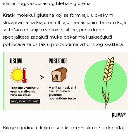
elastičnog, vazdušastog hleba – glutena.
Kratki molekuli glutena koji se formiraju u ovakvim
slučajevima na kraju rezultiraju neelastičnim testom koje
se teško oblikuje u veknice, kiflice, pite i druge
specijalitete zadajući muke pekarima i uskraćujući
potrošače za užitak u proizvodima vrhunskog kvaliteta.
Bilo je i godina u kojima su ekstremni klimatski događaji