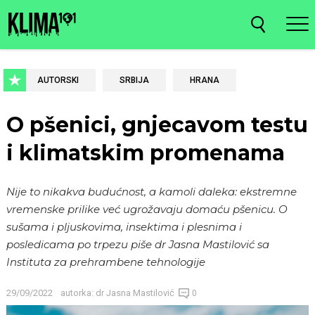
AUTORSKI
SRBIJA
HRANA
O pšenici, gnjecavom testu
i klimatskim promenama
Nije to nikakva budućnost, a kamoli daleka: ekstremne
vremenske prilike već ugrožavaju domaću pšenicu. O
sušama i pljuskovima, insektima i plesnima i
posledicama po trpezu piše dr Jasna Mastilović sa
Instituta za prehrambene tehnologije
29/09/2022
autorka:
dr Jasna Mastilović
0