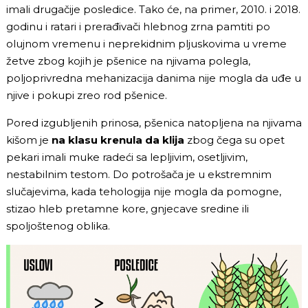
imali drugačije posledice. Tako će, na primer, 2010. i 2018.
godinu i ratari i prerađivači hlebnog zrna pamtiti po
olujnom vremenu i neprekidnim pljuskovima u vreme
žetve zbog kojih je pšenice na njivama polegla,
poljoprivredna mehanizacija danima nije mogla da uđe u
njive i pokupi zreo rod pšenice.
Pored izgubljenih prinosa, pšenica natopljena na njivama
kišom je
na klasu krenula da klija
zbog čega su opet
pekari imali muke radeći sa lepljivim, osetljivim,
nestabilnim testom. Do potrošača je u ekstremnim
slučajevima, kada tehologija nije mogla da pomogne,
stizao hleb pretamne kore, gnjecave sredine ili
spoljoštenog oblika.