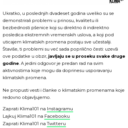
Ukratko, u poslednjih dvadeset godina uveliko su se
demonstrirali problemi u prinosu, kvalitetu ili
bezbednosti pšenice koji su direktno ili indirektno
posledica ekstremnih vremenskih uslova, a koji pod
uticajem klimatskih promena postaju sve učestaliji.
Štaviše, ti problemi su već sada poprilično česti: uzevši
ove podatke u obzir,
javljaju se u proseku svake druge
godine
. A jedini odgovor je predan rad na svim
aktivnostima koje mogu da doprinesu usporavanju
klimatskih promena.
Ne propusti vesti i članke o klimatskim promenama koje
redovno objavljujemo.
Zaprati Klima101 na
Instagramu
Lajkuj Klima101 na
Facebooku
Zaprati Klima101 na
Twitteru