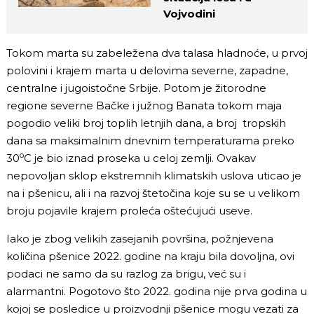
Vojvodini
Tokom marta su zabeležena dva talasa hladnoće, u prvoj
polovini i krajem marta u delovima severne, zapadne,
centralne i jugoistočne Srbije. Potom je žitorodne
regione severne Bačke i južnog Banata tokom maja
pogodio veliki broj toplih letnjih dana, a broj tropskih
dana sa maksimalnim dnevnim temperaturama preko
o
30
C je bio iznad proseka u celoj zemlji. Ovakav
nepovoljan sklop ekstremnih klimatskih uslova uticao je
na i pšenicu, ali i na razvoj štetočina koje su se u velikom
broju pojavile krajem proleća oštećujući useve.
Iako je zbog velikih zasejanih površina, požnjevena
količina pšenice 2022. godine na kraju bila dovoljna, ovi
podaci ne samo da su razlog za brigu, već su i
alarmantni. Pogotovo što 2022. godina nije prva godina u
kojoj se posledice u proizvodnji pšenice mogu vezati za