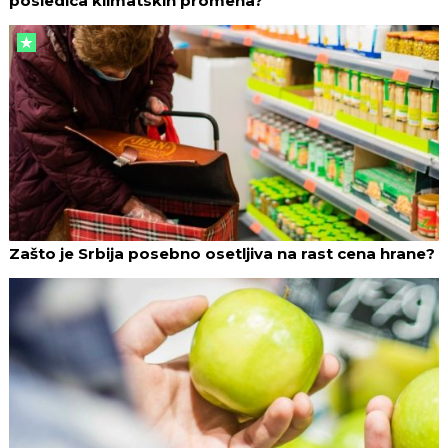
posledica klimatskih promena?
Zašto je Srbija posebno osetljiva na rast cena hrane?