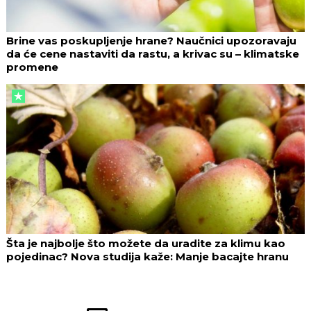
Brine vas poskupljenje hrane? Naučnici upozoravaju
da će cene nastaviti da rastu, a krivac su – klimatske
promene
Šta je najbolje što možete da uradite za klimu kao
pojedinac? Nova studija kaže: Manje bacajte hranu