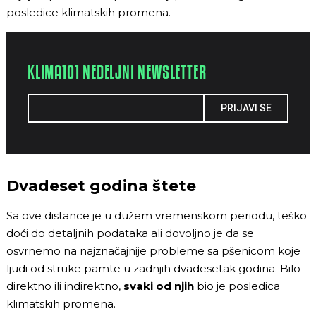
posledice klimatskih promena.
KLIMA101 NEDELJNI NEWSLETTER
PRIJAVI SE
Dvadeset godina štete
Sa ove distance je u dužem vremenskom periodu, teško
doći do detaljnih podataka ali dovoljno je da se
osvrnemo na najznačajnije probleme sa pšenicom koje
ljudi od struke pamte u zadnjih dvadesetak godina. Bilo
direktno ili indirektno,
svaki od njih
bio je posledica
klimatskih promena.