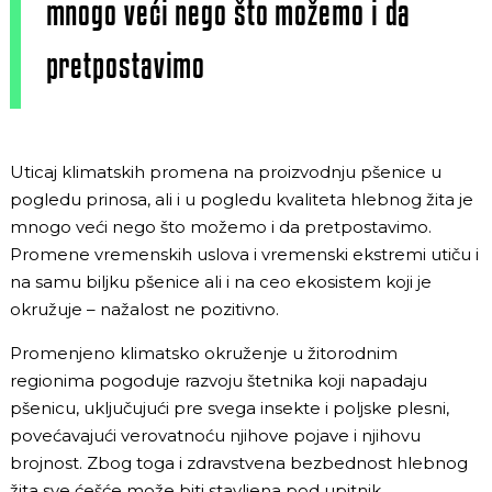
mnogo veći nego što možemo i da
pretpostavimo
Uticaj klimatskih promena na proizvodnju pšenice u
pogledu prinosa, ali i u pogledu kvaliteta hlebnog žita je
mnogo veći nego što možemo i da pretpostavimo.
Promene vremenskih uslova i vremenski ekstremi utiču i
na samu biljku pšenice ali i na ceo ekosistem koji je
okružuje – nažalost ne pozitivno.
Promenjeno klimatsko okruženje u žitorodnim
regionima pogoduje razvoju štetnika koji napadaju
pšenicu, uključujući pre svega insekte i poljske plesni,
povećavajući verovatnoću njihove pojave i njihovu
brojnost. Zbog toga i zdravstvena bezbednost hlebnog
žita sve ćešće može biti stavljena pod upitnik.