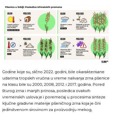
Godine koje su, slično 2022. godini, bile okarakterisane
udarima tropskih vrućina u vreme nalivanja zrna pšenice
na klasu bile su 2000, 2008, 2012. i 2017. godina. Pored
šturog zrna i manjih prinosa, posledica ovakvih
vremenskih uslova je i poremećaj u procesima sinteze
ključne gradivne materije pšeničnog zrna koja je čini
jedinstvenom sirovinom za proizvodnju mekog,