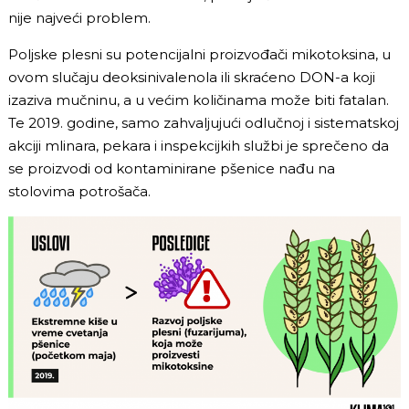
nije najveći problem.
Poljske plesni su potencijalni proizvođači mikotoksina, u
ovom slučaju deoksinivalenola ili skraćeno DON-a koji
izaziva mučninu, a u većim količinama može biti fatalan.
Te 2019. godine, samo zahvaljujući odlučnoj i sistematskoj
akciji mlinara, pekara i inspekcijkih službi je sprečeno da
se proizvodi od kontaminirane pšenice nađu na
stolovima potrošača.