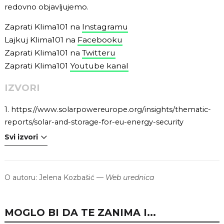
redovno objavljujemo.
Zaprati Klima101 na
Instagramu
Lajkuj Klima101 na
Facebooku
Zaprati Klima101 na
Twitteru
Zaprati Klima101
Youtube kanal
IZVORI
1.
https://www.solarpowereurope.org/insights/thematic-
reports/solar-and-storage-for-eu-energy-security
Svi izvori
O autoru:
Jelena Kozbašić
—
Web urednica
MOGLO BI DA TE ZANIMA I...