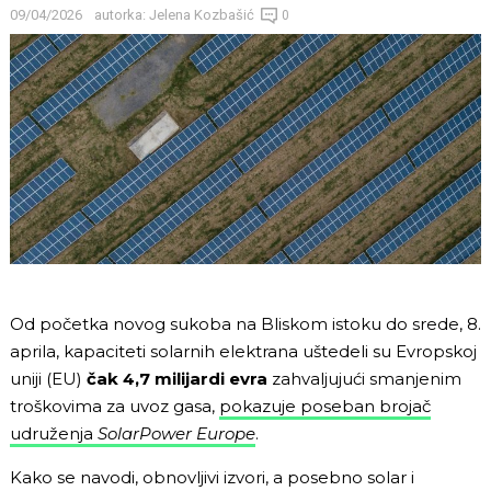
09/04/2026
autorka:
Jelena Kozbašić
0
Od početka novog sukoba na Bliskom istoku do srede, 8.
aprila, kapaciteti solarnih elektrana uštedeli su Evropskoj
uniji (EU)
čak 4,7 milijardi evra
zahvaljujući smanjenim
troškovima za uvoz gasa,
pokazuje poseban brojač
udruženja
SolarPower Europe
.
Kako se navodi, obnovljivi izvori, a posebno solar i