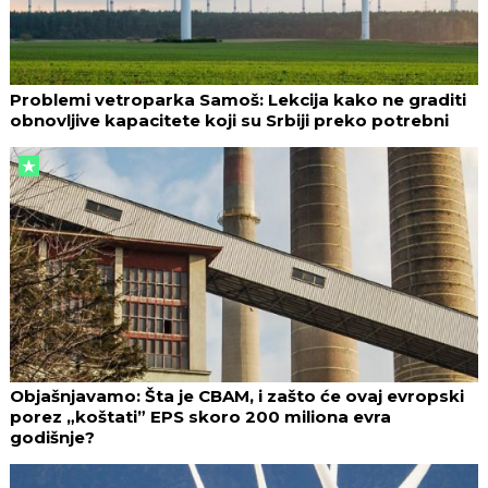
Problemi vetroparka Samoš: Lekcija kako ne graditi
obnovljive kapacitete koji su Srbiji preko potrebni
Objašnjavamo: Šta je CBAM, i zašto će ovaj evropski
porez „koštati” EPS skoro 200 miliona evra
godišnje?