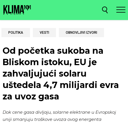
POLITIKA
VESTI
OBNOVLJIVI IZVORI
Od početka sukoba na
Bliskom istoku, EU je
zahvaljujući solaru
uštedela 4,7 milijardi evra
za uvoz gasa
Dok cene gasa divljaju, solarne elektrane u Evropskoj
uniji smanjuju troškove uvoza ovog energenta