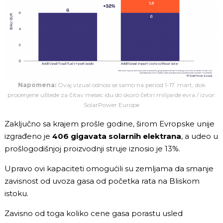
Napomena:
Ovaj vizual odnosi se samo na period 1-17. mart, dok
procenjene uštede za čitav mesec idu do skoro četiri milijarde evra / izvor:
SolarPower Europe
Zaključno sa krajem prošle godine, širom Evropske unije
izgrađeno je
406 gigavata solarnih elektrana
, a udeo u
prošlogodišnjoj proizvodnji struje iznosio je 13%.
Upravo ovi kapaciteti omogućili su zemljama da smanje
zavisnost od uvoza gasa od početka rata na Bliskom
istoku.
Zavisno od toga koliko cene gasa porastu usled