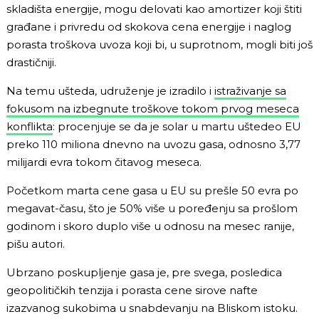
skladišta energije, mogu delovati kao amortizer koji štiti
građane i privredu od skokova cena energije i naglog
porasta troškova uvoza koji bi, u suprotnom, mogli biti još
drastičniji.
Na temu ušteda, udruženje je izradilo i
istraživanje sa
fokusom na izbegnute troškove tokom prvog meseca
konflikta
: procenjuje se da je solar u martu uštedeo EU
preko 110 miliona dnevno na uvozu gasa, odnosno 3,77
milijardi evra tokom čitavog meseca.
Početkom marta cene gasa u EU su prešle 50 evra po
megavat-času, što je 50% više u poređenju sa prošlom
godinom i skoro duplo više u odnosu na mesec ranije,
pišu autori.
Ubrzano poskupljenje gasa je, pre svega, posledica
geopolitičkih tenzija i porasta cene sirove nafte
izazvanog sukobima u snabdevanju na Bliskom istoku.