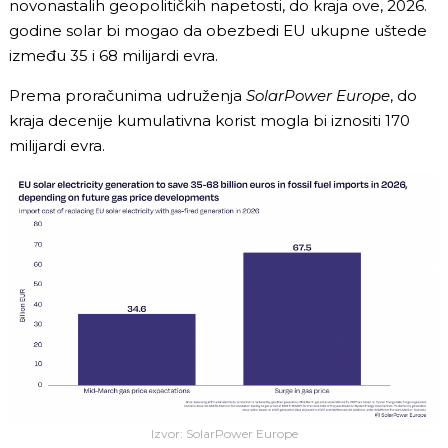
novonastalih geopolitičkih napetosti, do kraja ove, 2026.
godine solar bi mogao da obezbedi EU ukupne uštede
između 35 i 68 milijardi evra.
Prema proračunima udruženja
SolarPower Europe
, do
kraja decenije kumulativna korist mogla bi iznositi 170
milijardi evra.
Izvor: SolarPower Europe