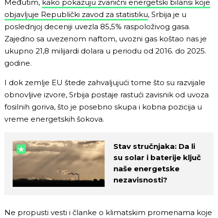
Međutim,
kako pokazuju zvanični energetski bilansi koje
objavljuje Republički zavod za statistiku
, Srbija je u
poslednjoj deceniji uvezla 85,5% raspoloživog gasa.
Zajedno sa uvezenom naftom, uvozni gas koštao nas je
ukupno 21,8 milijardi dolara u periodu od 2016. do 2025.
godine.
I dok zemlje EU štede zahvaljujući tome što su razvijale
obnovljive izvore, Srbija postaje rastući zavisnik od uvoza
fosilnih goriva, što je posebno skupa i kobna pozicija u
vreme energetskih šokova.
Stav stručnjaka: Da li
su solar i baterije ključ
naše energetske
nezavisnosti?
Ne propusti vesti i članke o klimatskim promenama koje