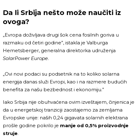
Da li Srbija nešto može naučiti iz
ovoga?
„Evropa doživljava drugi šok cena fosilnih goriva u
razmaku od četiri godine”, istakla je Valburga
Hemetsberger, generalna direktorka udruženja
SolarPower Europe
.
„Ovi novi podaci su podsetnik na to koliko solarna
energija danas služi Evropi, kao i na razmere budućih
benefita za našu bezbednost i ekonomiju.”
Iako Srbija nije obuhvaćena ovim izveštajem, činjenica je
da u energetskoj tranziciji zaostajemo za zemljama
Evropske unije: naših 0,24 gigavata solarnih elektrana
prošle godine pokrilo je
manje od 0,5% proizvodnje
struje
.