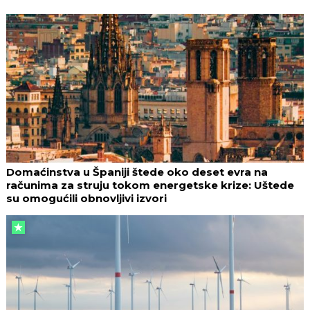
Domaćinstva u Španiji štede oko deset evra na
računima za struju tokom energetske krize: Uštede
su omogućili obnovljivi izvori