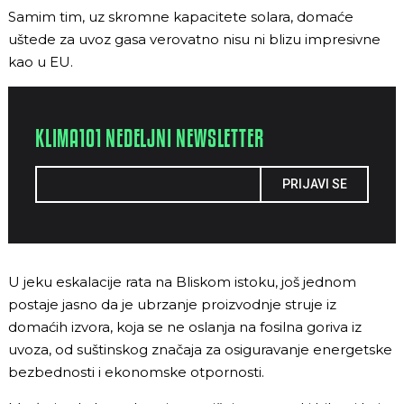
Samim tim, uz skromne kapacitete solara, domaće
uštede za uvoz gasa verovatno nisu ni blizu impresivne
kao u EU.
KLIMA101 NEDELJNI NEWSLETTER
PRIJAVI SE
U jeku eskalacije rata na Bliskom istoku, još jednom
postaje jasno da je ubrzanje proizvodnje struje iz
domaćih izvora, koja se ne oslanja na fosilna goriva iz
uvoza, od suštinskog značaja za osiguravanje energetske
bezbednosti i ekonomske otpornosti.