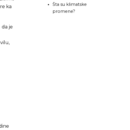
Šta su klimatske
re ka
promene?
 da je
vilu,
dine