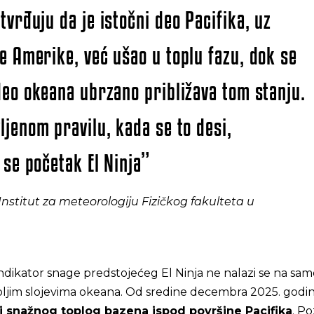
tvrđuju da je istočni deo Pacifika, uz
e Amerike, već ušao u toplu fazu, dok se
deo okeana ubrzano približava tom stanju.
ljenom pravilu, kada se to desi,
 se početak El Ninja”
, Institut za meteorologiju Fizičkog fakulteta u
ndikator snage predstojećeg El Ninja ne nalazi se na sam
bljim slojevima okeana. Od sredine decembra 2025. godin
j snažnog toplog bazena ispod površine Pacifika
. Po