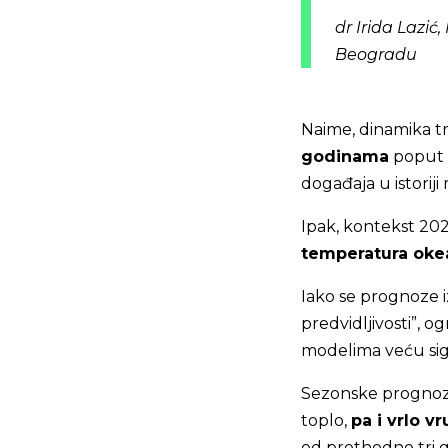
dr Irida Lazić
Beogradu
Naime, dinamika tr
godinama
poput 1
događaja u istorij
Ipak, kontekst 202
temperatura oke
Iako se prognoze 
predvidljivosti”, 
modelima veću sigu
Sezonske prognoze
toplo,
pa i vrlo vr
od prethodne tri g