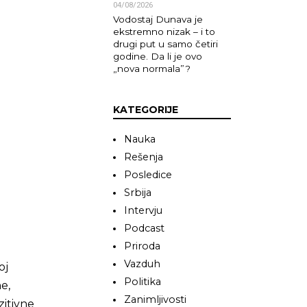
04/08/2026
Vodostaj Dunava je
ekstremno nizak – i to
drugi put u samo četiri
godine. Da li je ovo
„nova normala”?
KATEGORIJE
Nauka
Rešenja
Posledice
Srbija
Intervju
Podcast
Priroda
Vazduh
oj
Politika
e,
Zanimljivosti
zitivne