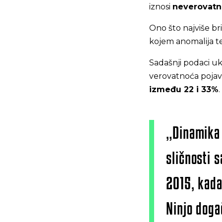
iznosi
neverovatn
Ono što najviše bri
kojem anomalija 
Sadašnji podaci uk
verovatnoća pojave 
između 22 i 33%
.
„Dinamika 
sličnosti 
2015, kada
Ninjo doga