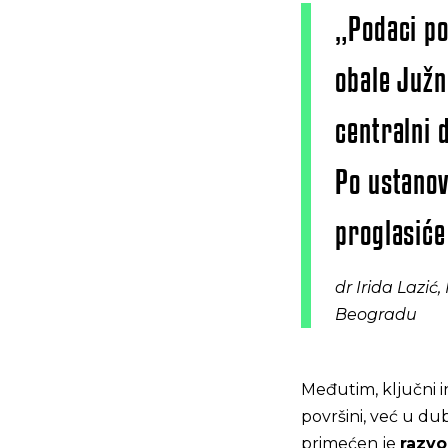
„Podaci po
obale Južn
centralni 
Po ustanov
proglasiće
dr Irida Lazić
Beogradu
Međutim, ključni i
površini, već u du
primećen je
razvo