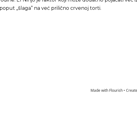
oput „šlaga” na već prilično crvenoj torti.