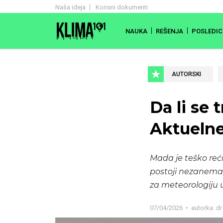
Naša ideja
Korisni dokumenti
NAUKA
REŠENJA
POSLEDIC
AUTORSKI
Da li se 
Aktuelne
Mada je teško reći
postoji nezanemarlj
za meteorologiju 
07/04/2026
autorka:
dr 