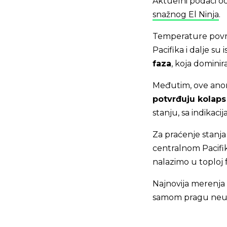
Aktuelni podaci o
snažnog El Ninja
.
Temperature površ
Pacifika i dalje su
faza
, koja domini
Međutim, ove anom
potvrđuju kolap
stanju, sa indikaci
Za praćenje stanja
centralnom Pacifi
nalazimo u toploj f
Najnovija merenja 
samom pragu neutr