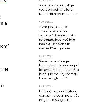
alno
07/08/2026
Kako fosilna industrija
već 50 godina laže o
klimatskim promenama
g
06/08/2026
inja
„Ove jeseni će se
zasaditi oko milion
sadnica”: Pre nego što
se obradujete, reč je o
naslovu iz novina iz
lnom”
davne 1946. godine
06/08/2026
Savet za vrućine je:
klimatizovane prostorije i
li se
boravak kod kuće. Ali šta
je sa ljudima koji nemaju
.
krov nad glavom?
 na
05/08/2026
U Srbiji, toplotnih talasa
danas ima četiri puta više
nego pre 50 godina