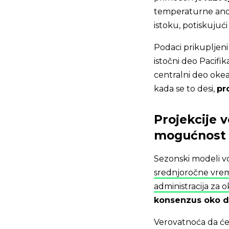
temperaturne anom
istoku, potiskujuć
Podaci prikupljeni
istočni deo Pacifi
centralni deo okea
kada se to desi,
pr
Projekcije 
mogućnost r
Sezonski modeli vo
srednjoročne vr
administracija za
konsenzus oko d
Verovatnoća da će