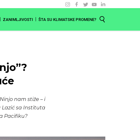
ZANIMLJIVOSTI
ŠTA SU KLIMATSKE PROMENE?
injo”?
uće
Ninjo nam stiže – i
 Lazić sa Instituta
a Pacifiku?