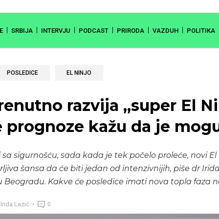
E
SRBIJA
INTERVJU
PODCAST
PRIRODA
VAZDUH
POLITIKA
POSLEDICE
EL NINJO
trenutno razvija „super El N
 prognoze kažu da je mog
 sa sigurnošću, sada kada je tek počelo proleće, novi El 
iva šansa da će biti jedan od intenzivnijih, piše dr Irida
u Beogradu. Kakve će posledice imati nova topla faza n
Irida Lazić
0