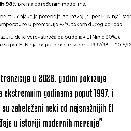
ih 98%
prema određenim modelima.
ne stručnjake je potencijal za razvoj „super El Ninja”, sta
temperature u premašuje +2°C tokom dužeg perioda.
azuju da je verovatnoća da bude jak El Ninjo 80%, a
super El Ninja, poput onog iz sezone 1997/98. ili 2015/16,
tranzicije u 2026. godini pokazuje
sa ekstremnim godinama poput 1997. i
 su zabeleženi neki od najsnažnijih El
đaja u istoriji modernih merenja”