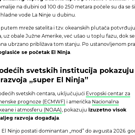
alije na dubini od 100 do 250 metara počele su da se ši
i hladne vode La Ninje u dubinu.
 putem mreže satelita i tzv. okeanskih plutača potvrđuju
ka, uz obale Južne Amerike, već ušao u toplu fazu, dok se
na ubrzano približava tom stanju. Po ustanovljenom pra
oglasiće se početak El Ninja
.
vodećih svetskih institucija pokazuju
azvoja „super El Ninja”
dećih svetskih centara, uključujući
Evropski centar za
emenske prognoze (ECMWF)
i američka
Nacionalna
 okeane i atmosferu (NOAA)
, pokazuju
izuzetno visok
aljeg razvoja događaja
.
 El Ninjo postati dominantan „mod” do avgusta 2026. go