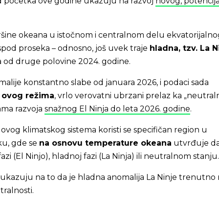
d početka ove godine ukazuju na razvoj
novog, potencij
ine okeana u istočnom i centralnom delu ekvatorijalno
 ispod proseka – odnosno, još uvek traje
hladna, tzv. La N
ra od druge polovine 2024. godine.
alije konstantno slabe od januara 2026, i podaci sada
s ovog režima
, vrlo verovatni ubrzani prelaz ka „neutra
jama razvoja
snažnog El Ninja do leta 2026. godine
.
 ovog klimatskog sistema koristi se specifičan region u
ku, gde se
na osnovu temperature okeana
utvrđuje da 
azi (El Ninjo), hladnoj fazi (La Ninja) ili neutralnom stanju
ukazuju na to da je hladna anomalija La Ninje trenutno
alnosti.