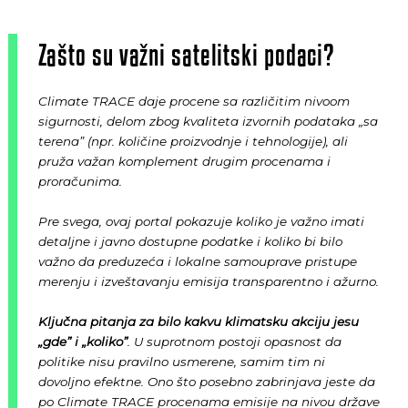
Zašto su važni satelitski podaci?
Climate TRACE daje procene sa različitim nivoom
sigurnosti, delom zbog kvaliteta izvornih podataka „sa
terena” (npr. količine proizvodnje i tehnologije), ali
pruža važan komplement drugim procenama i
proračunima.
Pre svega, ovaj portal pokazuje koliko je važno imati
detaljne i javno dostupne podatke i koliko bi bilo
važno da preduzeća i lokalne samouprave pristupe
merenju i izveštavanju emisija transparentno i ažurno.
Ključna pitanja za bilo kakvu klimatsku akciju jesu
„gde” i „koliko”
. U suprotnom postoji opasnost da
politike nisu pravilno usmerene, samim tim ni
dovoljno efektne. Ono što posebno zabrinjava jeste da
po Climate TRACE procenama emisije na nivou države