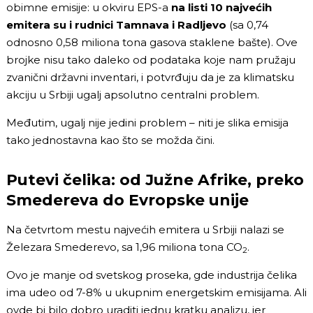
obimne emisije: u okviru EPS-a
na listi 10 najvećih
emitera su i rudnici Tamnava i Radljevo
(sa 0,74
odnosno 0,58 miliona tona gasova staklene bašte). Ove
brojke nisu tako daleko od podataka koje nam pružaju
zvanični državni inventari, i potvrđuju da je za klimatsku
akciju u Srbiji ugalj apsolutno centralni problem.
Međutim, ugalj nije jedini problem – niti je slika emisija
tako jednostavna kao što se možda čini.
Putevi čelika: od Južne Afrike, preko
Smedereva do Evropske unije
Na četvrtom mestu najvećih emitera u Srbiji nalazi se
Železara Smederevo, sa 1,96 miliona tona CO
.
2
Ovo je manje od svetskog proseka, gde industrija čelika
ima udeo od 7-8% u ukupnim energetskim emisijama. Ali
ovde bi bilo dobro uraditi jednu kratku analizu, jer