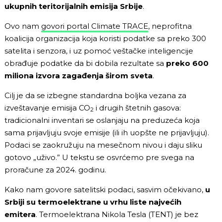
ukupnih teritorijalnih emisija Srbije
.
Ovo nam
govori portal Climate TRACE
, neprofitna
koalicija organizacija koja koristi podatke sa preko 300
satelita i senzora, i uz pomoć veštačke inteligencije
obrađuje podatke da bi dobila rezultate sa
preko 600
miliona izvora zagađenja širom sveta
.
Cilj je da se izbegne standardna boljka vezana za
izveštavanje emisija CO
i drugih štetnih gasova:
2
tradicionalni inventari se oslanjaju na preduzeća koja
sama prijavljuju svoje emisije (ili ih uopšte ne prijavljuju).
Podaci se zaokružuju na mesečnom nivou i daju sliku
gotovo „uživo.” U tekstu se osvrćemo pre svega na
proračune za 2024. godinu.
Kako nam govore satelitski podaci, sasvim očekivano,
u
Srbiji su termoelektrane u vrhu liste najvećih
emitera
. Termoelektrana Nikola Tesla (TENT) je bez