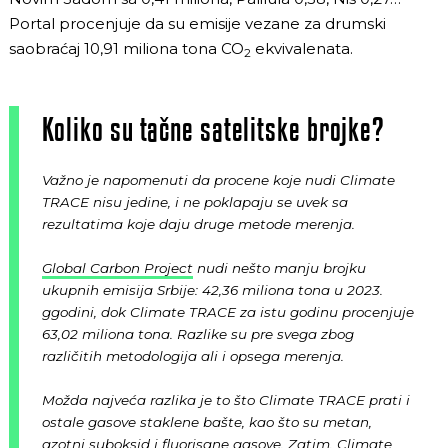
Portal procenjuje da su emisije vezane za drumski
saobraćaj 10,91 miliona tona CO
ekvivalenata.
2
Koliko su tačne satelitske brojke?
Važno je napomenuti da procene koje nudi Climate
TRACE nisu jedine, i ne poklapaju se uvek sa
rezultatima koje daju druge metode merenja.
Global Carbon Project
nudi nešto manju brojku
ukupnih emisija Srbije: 42,36 miliona tona u 2023.
ggodini, dok Climate TRACE za istu godinu procenjuje
63,02 miliona tona. Razlike su pre svega zbog
različitih metodologija ali i opsega merenja.
Možda najveća razlika je to što Climate TRACE prati i
ostale gasove staklene bašte, kao što su metan,
azotni suboksid i fluorisane gasove. Zatim, Climate