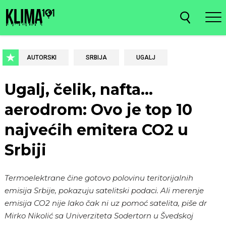
AUTORSKI
SRBIJA
UGALJ
Ugalj, čelik, nafta…
aerodrom: Ovo je top 10
najvećih emitera CO2 u
Srbiji
Termoelektrane čine gotovo polovinu teritorijalnih
emisija Srbije, pokazuju satelitski podaci. Ali merenje
emisija CO2 nije lako čak ni uz pomoć satelita, piše dr
Mirko Nikolić sa Univerziteta Sodertorn u Švedskoj