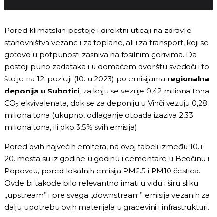
Pored klimatskih postoje i direktni uticaji na zdravlje
stanovništva vezano i za toplane, ali i za transport, koji se
gotovo u potpunosti zasniva na fosilnim gorivima. Da
postoji puno zadataka i u domaćem dvorištu svedoči i to
što je na 12. poziciji (10. u 2023) po emisijama
regionalna
deponija u Subotici
, za koju se vezuje 0,42 miliona tona
CO
ekvivalenata, dok se za deponiju u Vinči vezuju 0,28
2
miliona tona (ukupno, odlaganje otpada izaziva 2,33
miliona tona, ili oko 3,5% svih emisija).
Pored ovih najvećih emitera, na ovoj tabeli između 10. i
20. mesta su iz godine u godinu i cementare u Beočinu i
Popovcu, pored lokalnih emisija PM2.5 i PM10 čestica.
Ovde bi takođe bilo relevantno imati u vidu i širu sliku
„upstream” i pre svega „downstream” emisija vezanih za
dalju upotrebu ovih materijala u građevini i infrastrukturi.