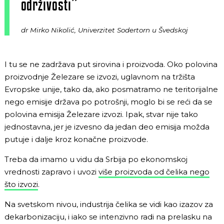
održivosti”
dr Mirko Nikolić, Univerzitet Sodertorn u Švedskoj
I tu se ne zadržava put sirovina i proizvoda. Oko polovina
proizvodnje Železare se izvozi, uglavnom na tržišta
Evropske unije, tako da, ako posmatramo ne teritorijalne
nego emisije država po potrošnji, moglo bi se reći da se
polovina emisija Železare izvozi. Ipak, stvar nije tako
jednostavna, jer je izvesno da jedan deo emisija možda
putuje i dalje kroz konačne proizvode.
Treba da imamo u vidu da Srbija po ekonomskoj
vrednosti zapravo i uvozi
više proizvoda od čelika nego
što izvozi
.
Na svetskom nivou, industrija čelika se vidi kao izazov za
dekarbonizaciju, i iako se intenzivno radi na prelasku na