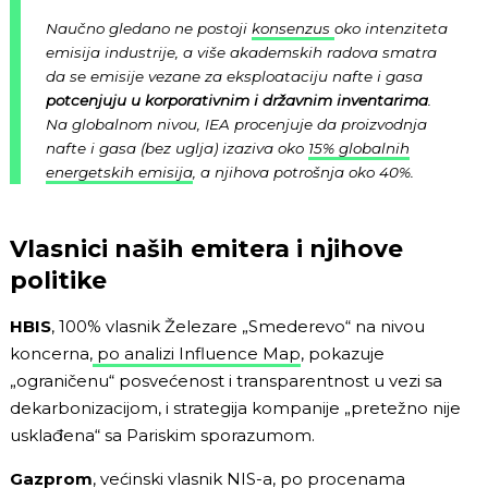
Naučno gledano ne postoji
konsenzus
oko intenziteta
emisija industrije, a više akademskih radova smatra
da se emisije vezane za eksploataciju nafte i gasa
potcenjuju u korporativnim i državnim inventarima
.
Na globalnom nivou, IEA procenjuje da proizvodnja
nafte i gasa (bez uglja) izaziva oko
15% globalnih
energetskih emisija
, a njihova potrošnja oko 40%.
Vlasnici naših emitera i njihove
politike
HBIS
, 100% vlasnik Železare „Smederevo“ na nivou
koncerna,
po analizi Influence Map
, pokazuje
„ograničenu“ posvećenost i transparentnost u vezi sa
dekarbonizacijom, i strategija kompanije „pretežno nije
usklađena“ sa Pariskim sporazumom.
Gazprom
, većinski vlasnik NIS-a, po procenama