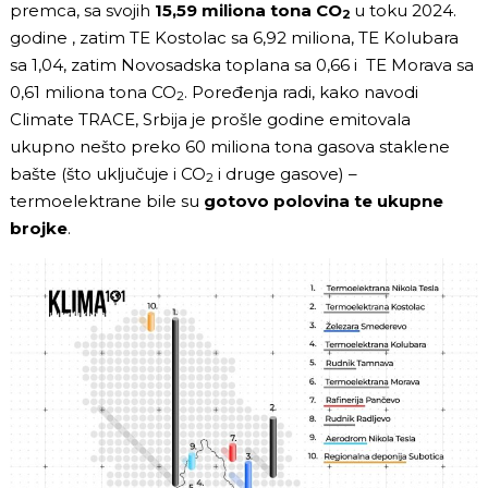
premca, sa svojih
15,59 miliona tona CO
u toku 2024.
2
godine , zatim TE Kostolac sa 6,92 miliona, TE Kolubara
sa 1,04, zatim Novosadska toplana sa 0,66 i TE Morava sa
0,61 miliona tona CO
. Poređenja radi, kako navodi
2
Climate TRACE, Srbija je prošle godine emitovala
ukupno nešto preko 60 miliona tona gasova staklene
bašte (što uključuje i CO
i druge gasove) –
2
termoelektrane bile su
gotovo polovina te ukupne
brojke
.