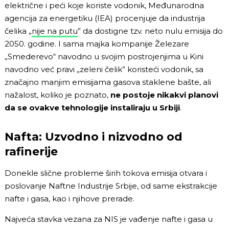
električne i peći koje koriste vodonik, Međunarodna
agencija za energetiku (IEA) procenjuje da industrija
čelika „
nije na putu
” da dostigne tzv. neto nulu emisija do
2050. godine. I sama majka kompanije Železare
„Smederevo“ navodno u svojim postrojenjima u Kini
navodno već pravi „zeleni čelik” koristeći vodonik, sa
značajno manjim emisijama gasova staklene bašte, ali
nažalost, koliko je poznato,
ne postoje nikakvi planovi
da se ovakve tehnologije instaliraju u Srbiji
.
Nafta: Uzvodno i nizvodno od
rafinerije
Donekle slične probleme širih tokova emisija otvara i
poslovanje Naftne Industrije Srbije, od same ekstrakcije
nafte i gasa, kao i njihove prerade.
Najveća stavka vezana za NIS je vađenje nafte i gasa u