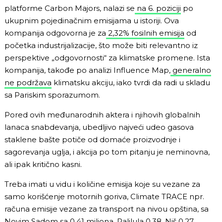
platforme Carbon Majors, nalazi se
na 6. poziciji
po
ukupnim pojedinačnim emisijama u istoriji. Ova
kompanija odgovorna je za
2,32% fosilnih emisija
od
početka industrijalizacije, što može biti relevantno iz
perspektive „odgovornosti“ za klimatske promene. Ista
kompanija, takođe po analizi Influence Map,
generalno
ne podržava
klimatsku akciju, iako tvrdi da radi u skladu
sa Pariskim sporazumom.
Pored ovih međunarodnih aktera i njihovih globalnih
lanaca snabdevanja, ubedljivo najveći udeo gasova
staklene bašte potiče od domaće proizvodnje i
sagorevanja uglja, i akcija po tom pitanju je neminovna,
ali ipak kritično kasni.
Treba imati u vidu i količine emisija koje su vezane za
samo korišćenje motornih goriva, Climate TRACE npr.
računa emisije vezane za transport na nivou opština, sa
Novim Sadom sa 0,41 miliona, Palilula 0,38, Niš 0,27…