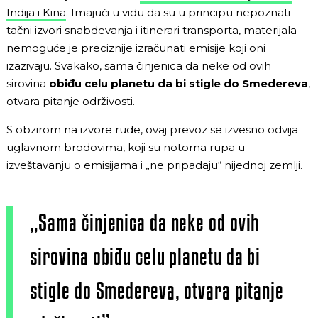
Indija i Kina
. Imajući u vidu da su u principu nepoznati
tačni izvori snabdevanja i itinerari transporta, materijala
nemoguće je preciznije izračunati emisije koji oni
izazivaju. Svakako, sama činjenica da neke od ovih
sirovina
obiđu celu planetu da bi stigle do Smedereva
,
otvara pitanje održivosti.
S obzirom na izvore rude, ovaj prevoz se izvesno odvija
uglavnom brodovima, koji su notorna rupa u
izveštavanju o emisijama i „ne pripadaju“ nijednoj zemlji.
„Sama činjenica da neke od ovih
sirovina obiđu celu planetu da bi
stigle do Smedereva, otvara pitanje