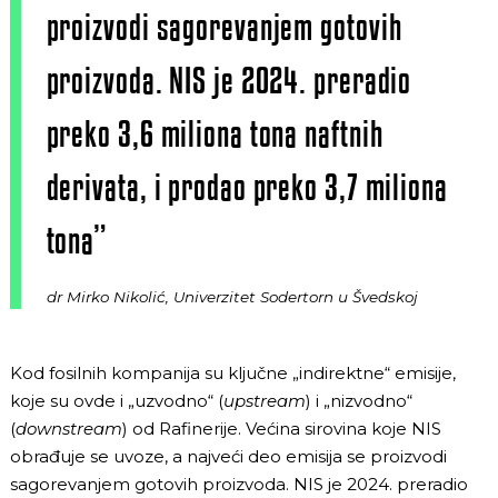
proizvodi sagorevanjem gotovih
proizvoda. NIS je 2024. preradio
preko 3,6 miliona tona naftnih
derivata, i prodao preko 3,7 miliona
tona”
dr Mirko Nikolić, Univerzitet Sodertorn u Švedskoj
Kod fosilnih kompanija su ključne „indirektne“ emisije,
koje su ovde i „uzvodno“ (
upstream
) i „nizvodno“
(
downstream
) od Rafinerije. Većina sirovina koje NIS
obrađuje se uvoze, a najveći deo emisija se proizvodi
sagorevanjem gotovih proizvoda. NIS je 2024. preradio