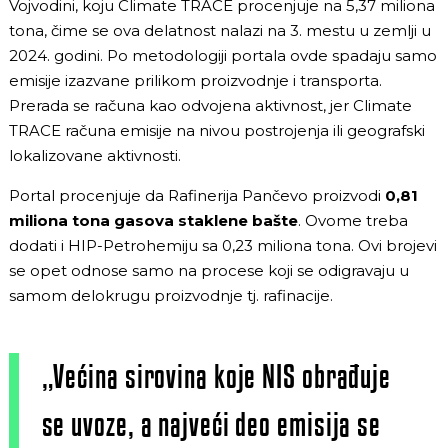
Vojvodini, koju Climate TRACE procenjuje na 5,37 miliona
tona, čime se ova delatnost nalazi na 3. mestu u zemlji u
2024. godini. Po metodologiji portala ovde spadaju samo
emisije izazvane prilikom proizvodnje i transporta.
Prerada se računa kao odvojena aktivnost, jer Climate
TRACE računa emisije na nivou postrojenja ili geografski
lokalizovane aktivnosti.
Portal procenjuje da Rafinerija Pančevo proizvodi
0,81
miliona tona gasova staklene bašte
. Ovome treba
dodati i HIP-Petrohemiju sa 0,23 miliona tona. Ovi brojevi
se opet odnose samo na procese koji se odigravaju u
samom delokrugu proizvodnje tj. rafinacije.
„Većina sirovina koje NIS obrađuje
se uvoze, a najveći deo emisija se