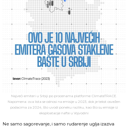
Najveći emiteri u Srbiji po procenama platforme ClimateTRACE.
Napomena: ova lista se odnosi na emisije u 2023, dok je tekst osvežen
podacima za 2024, što uvodi poneku razliku, kao što su emisije iz
eksploatacije nafte u Vojvodini
Ne samo sagorevanje, i samo rudarenje uglja izaziva