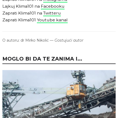
Lajkuj Klima101 na
Facebooku
Zaprati Klima101 na
Twitteru
Zaprati Klima101
Youtube kanal
O autoru:
dr Mirko Nikolić
—
Gostujući autor
MOGLO BI DA TE ZANIMA I...