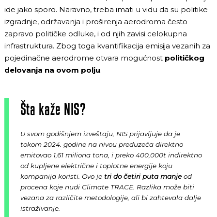
ide jako sporo. Naravno, treba imati u vidu da su politike
izgradnje, održavanja i proširenja aerodroma često
zapravo političke odluke, i od njih zavisi celokupna
infrastruktura. Zbog toga kvantifikacija emisija vezanih za
pojedinačne aerodrome otvara mogućnost
političkog
delovanja na ovom polju
.
Šta kaže NIS?
U svom godišnjem izveštaju, NIS prijavljuje da je
tokom 2024. godine na nivou preduzeća direktno
emitovao 1,61 miliona tona, i preko 400,000t indirektno
od kupljene električne i toplotne energije koju
kompanija koristi. Ovo je
tri do četiri puta manje
od
procena koje nudi Climate TRACE. Razlika može biti
vezana za različite metodologije, ali bi zahtevala dalje
istraživanje.