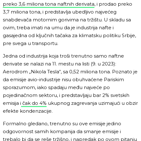
preko 3,6 miliona tona naftnih derivata
, i prodao preko
3,7 miliona tona, i predstavlja ubedljivo najvećeg
snabdevača motornim gorivima na tržištu. U skladu sa
ovim, treba imati na umu da je industrija nafte i
gasajedna od ključnih tačaka za klimatsku politiku Srbije,
pre svega u transportu.
Jedna od industrija koja troši trenutno samo naftne
derivate se nalazi na 11. mestu na listi (9. u 2023):
Aerodrom „Nikola Tesla“, sa 0,52 miliona tona. Poznato je
da emisije avio-industrije nisu obuhvaćene Pariskim
sporazumom, iako spadaju među najveće po
pojedinačnom sektoru, i predstavljaju bar 2% svetskih
emisija i
čak do 4%
ukupnog zagrevanja uzimajući u obzir
efekte kondenzacije.
Formalno gledano, trenutno su ove emisije jedino
odgovornost samih kompanija da smanje emisije i
trebalo bi da se reše tržišno, i napredak po ovom pitanju