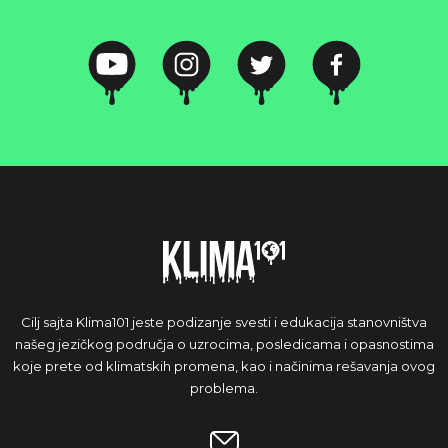
Cilj sajta Klima101 jeste podizanje svesti i edukacija stanovništva
našeg jezičkog područja o uzrocima, posledicama i opasnostima
koje prete od klimatskih promena, kao i načinima rešavanja ovog
problema.