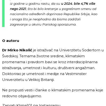
iz godine u godinu rastu, da su
u 2024. bile 4,7% više
nego 2021
, što bi bilo kretanje u pogrešnom smeru od
nacionalno određenih doprinosa Republike Srbije, kao
i onoga što je neophodno da bismo zadržali
zagrevanje u okviru Pariskog sporazuma.
O autoru
Dr Mirko Nikolić
je istraživač na Univerzitetu Sodertorn u
Švedskoj. Temama životne sredine, klimatskim
promenama i pravdom bavi se kroz interdisciplinarna
istraživanja, umetnost i kulturu, društveni angažman.
Doktorirao je umetnost i medije na Vestminster
Univerzitetu u Velikoj Britaniji.
Ne propusti vesti i članke o klimatskim promenama koje
redovno objavljujemo.
Zaprati Klima101 na
Instagramu