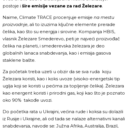
postoje i
šire emisije vezane za rad Železare
.
Naime, Climate TRACE procenjuje emisije
na mestu
proizvodnje
, ali to izuzima ključne elemente prerade
čelika, kao što su energija i sirovine. Kompanija HBIS,
vlasnik Železare Smederevo, peti je najveći proizvođač
čelika na planeti, i smederevska železara je deo
globalnih lanaca snabdevanja, kao i emisija gasova
staklene bašte.
Za početak treba uzeti u obzir da se sva ruda koju
Železara koristi, kao i koks uvoze (visoko-energetski tip
uglja koji se koristi u pećima za topljenje čelika). Železara
kao energent koristi i prirodni gas, koji kao što je poznato
oko 90% takođe uvozi.
Do početka rata u Ukrajini, većina rude i koksa su dolazili
iz Rusije i Ukrajine, ali od tada se nalaze alternativni kanali
snabdevanja, navode se:
Južna Afrika, Australija, Brazil
,