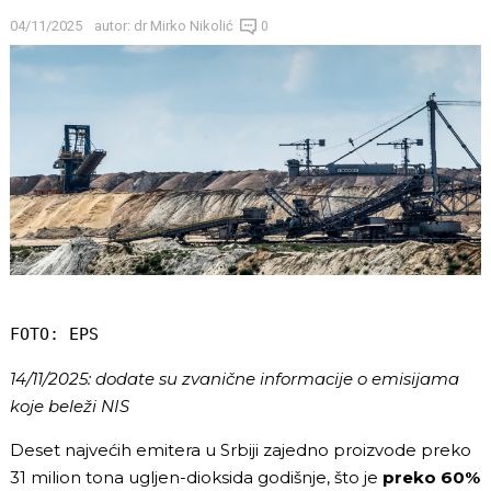
04/11/2025
autor:
dr Mirko Nikolić
0
FOTO: EPS
14/11/2025: dodate su zvanične informacije o emisijama
koje beleži NIS
Deset najvećih emitera u Srbiji zajedno proizvode preko
31 milion tona ugljen-dioksida godišnje, što je
preko 60%