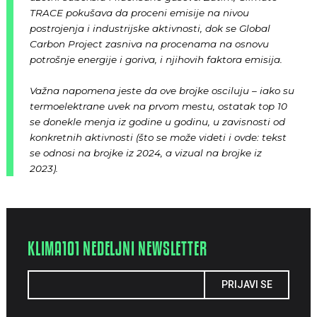
TRACE pokušava da proceni emisije na nivou
postrojenja i industrijske aktivnosti, dok se Global
Carbon Project zasniva na procenama na osnovu
potrošnje energije i goriva, i njihovih faktora emisija.
Važna napomena jeste da ove brojke osciluju – iako su
termoelektrane uvek na prvom mestu, ostatak top 10
se donekle menja iz godine u godinu, u zavisnosti od
konkretnih aktivnosti (što se može videti i ovde: tekst
se odnosi na brojke iz 2024, a vizual na brojke iz
2023).
KLIMA101 NEDELJNI NEWSLETTER
PRIJAVI SE