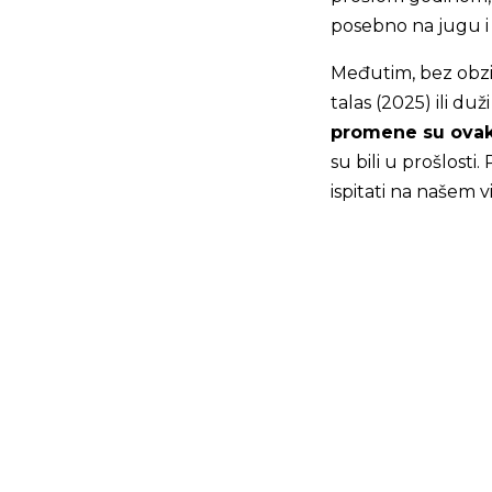
posebno na jugu i
Međutim, bez obzir
talas (2025) ili du
promene su ovak
su bili u prošlosti
ispitati na našem v