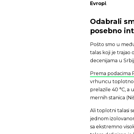
Evropi
.
Odabrali smo
posebno in
Pošto smo u međuvr
talas koji je trajao
decenijama u Srbij
Prema podacima R
vrhuncu toplotnog 
prelazile 40 °C, a
mernih stanica (Niš
Ali toplotni talas
jednom izolovanom
sa ekstremno viso