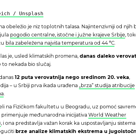
eich / Unsplash
a obeležio je niz toplotnih talasa. Najintenzivniji od njih b
 jula
pogodio centralne, istočne i južne krajeve Srbije
, to
vcu
bila zabeležena najviša temperatura od 44 °C
.
las je, usled klimatskih promena,
danas daleko verovat
 to nekada bio slučaj.
 danas
12 puta verovatnija nego sredinom 20. veka
,
ija – u Srbiji prva ikada urađena
„brza” studija atribucije
na
.
eli na Fizičkom fakultetu u Beogradu, uz pomoć savre
 primenjuje međunarodna inicijativa
World Weather
)
, i ona predstavlja važan korak ka uspostavljanju sistema 
gućiti
brze analize klimatskih ekstrema u jugoistoč