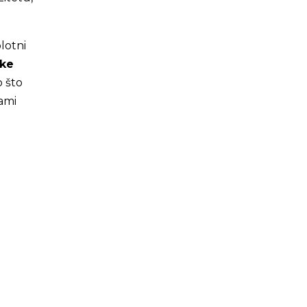
lotni
ske
 što
sami