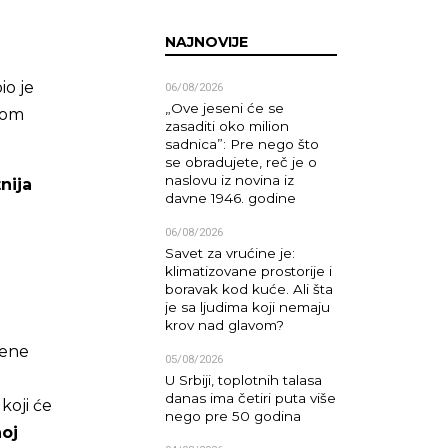
NAJNOVIJE
io je
06/08/2026
„Ove jeseni će se
kom
zasaditi oko milion
sadnica”: Pre nego što
se obradujete, reč je o
naslovu iz novina iz
nija
davne 1946. godine
06/08/2026
Savet za vrućine je:
klimatizovane prostorije i
boravak kod kuće. Ali šta
je sa ljudima koji nemaju
krov nad glavom?
mene
05/08/2026
U Srbiji, toplotnih talasa
danas ima četiri puta više
koji će
nego pre 50 godina
noj