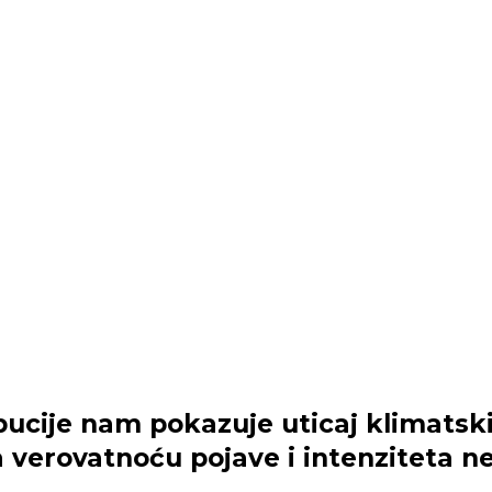
ibucije nam pokazuje uticaj klimatsk
verovatnoću pojave i intenziteta n