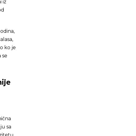
 iz
od
odina,
alasa,
o ko je
a se
ije
nična
ju sa
zitetu,