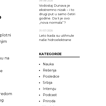
04/08/2026
Vodostaj Dunava je
ekstremno nizak – i to
drugi put u samo četiri
o
godine. Da li je ovo
„nova normala”?
31/07/2026
plotni
Leto kada su utihnule
naše hidroelektrane
njim
KATEGORIJE
su na
Nauka
Rešenja
še
Posledice
Srbija
o
Intervju
aredom
Podcast
og
Priroda