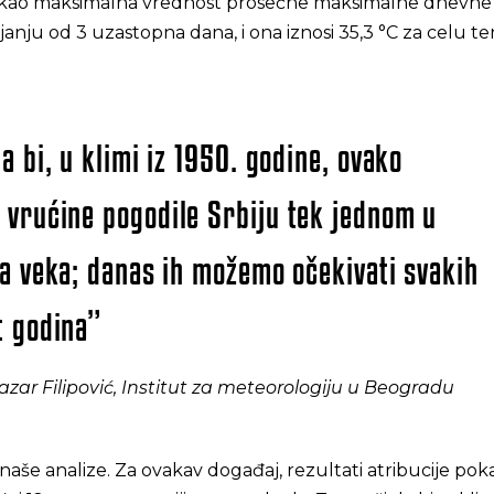
je kao maksimalna vrednost prosečne maksimalne dnevne
anju od 3 uzastopna dana, i ona iznosi 35,3 °C za celu ter
a bi, u klimi iz 1950. godine, ovako
vrućine pogodile Srbiju tek jednom u
la veka; danas ih možemo očekivati svakih
t godina”
 Lazar Filipović, Institut za meteorologiju u Beogradu
naše analize. Za ovakav događaj, rezultati atribucije po