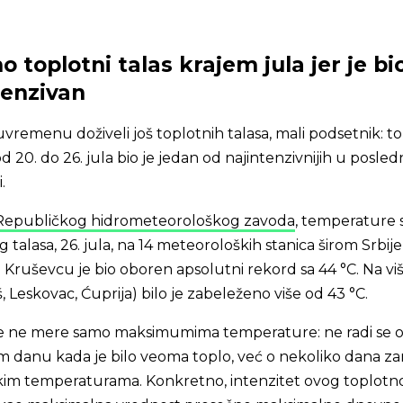
 toplotni talas krajem jula jer je bi
tenzivan
emenu doživeli još toplotnih talasa, mali podsetnik: to
 od 20. do 26. jula bio je jedan od najintenzivnijih u posled
i.
epubličkog hidrometeorološkog zavoda
, temperature 
talasa, 26. jula, na 14 meteoroloških stanica širom Srbije
 u Kruševcu je bio oboren apsolutni rekord sa 44 °C. Na vi
, Leskovac, Ćuprija) bilo je zabeleženo više od 43 °C.
i se ne mere samo maksimumima temperature: ne radi se 
 danu kada je bilo veoma toplo, već o nekoliko dana z
kim temperaturama. Konkretno, intenzitet ovog toplotn