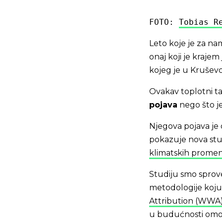
FOTO: 
Tobias R
Leto koje je za nam
onaj koji je krajem
kojeg je u Kruše
Ovakav toplotni ta
pojava
nego što je
Njegova pojava je
pokazuje nova stud
klimatskih prome
Studiju smo sprov
metodologije koju
Attribution (WWA
u budućnosti omo