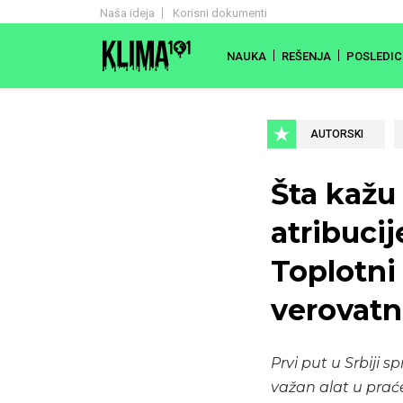
Naša ideja
Korisni dokumenti
NAUKA
REŠENJA
POSLEDIC
AUTORSKI
Šta kažu 
atribucij
Toplotni 
verovatni
Prvi put u Srbiji 
važan alat u prać