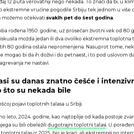
j 12 puta verovatniji nego nekada. To znači da bi, u klimi
ko ekstremne vrućine pogodile Srbiju tek jednom u više 
ih možemo očekivati
svakih pet do šest godina
.
oba rođena 1950. godine, uz prosečan životni vek od 80 g
iskusila možda jedan ili dva ovoliko ekstremna toplotna t
 tih 80 godina ostala nepromenjena. Nasuprot tome, nek
 mogao bi da ih doživi i do petnaest, i to pod uslovom d
agrevanja ne nastavi.
asi su danas znatno češće i intenzivn
 što su nekada bile
ćoj pojavi toplotnih talasa u Srbiji.
 leto, 2024. godine, kao najtoplije od kada postoje zva
njega su bili obeležili
dugotrajni toplotni talasi
. U poređen
plotni talas iz 2025. bio je kraći, ali ekstremniji po inten