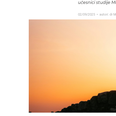
učesnici studije M
02/09/2025
autori:
dr M