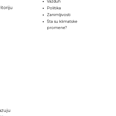
Vazduh
itoriju
Politika
Zanimljivosti
Šta su klimatske
promene?
kazuju