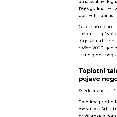
da je ovakav događa
1950. godine, ova
pola veka; danas 
Ovo znači da bi os
tokom svog života 
da je klima tokom
rođen 2020. godine
trend globalnog z
Toplotni tal
pojave nego
Svedoci smo sve češ
Pamtimo prethodno
merenja u Srbiji, i 
prošlom godinom, to