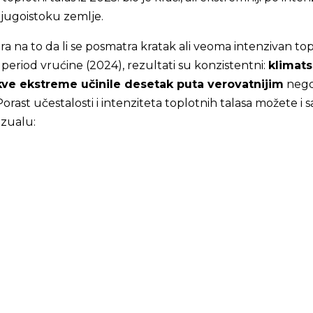
 jugoistoku zemlje.
a na to da li se posmatra kratak ali veoma intenzivan top
ži period vrućine (2024), rezultati su konzistentni:
klimat
ve ekstreme učinile desetak puta verovatnijim
nego
. Porast učestalosti i intenziteta toplotnih talasa možete i 
izualu: