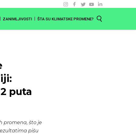
ZANIMLJIVOSTI
ŠTA SU KLIMATSKE PROMENE?
e
ji:
12 puta
ih promena, što je
rezultatima pišu