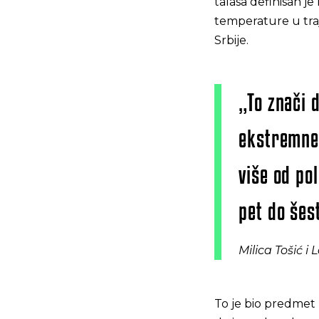
talasa definisan 
temperature u traj
Srbije.
„To znači d
ekstremne 
više od po
pet do šes
Milica Tošić i
To je bio predmet 