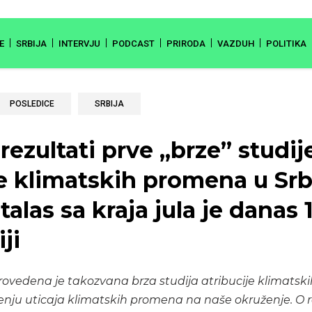
E
SRBIJA
INTERVJU
PODCAST
PRIRODA
VAZDUH
POLITIKA
POSLEDICE
SRBIJA
rezultati prve „brze” studij
e klimatskih promena u Srbi
talas sa kraja jula je danas 
ji
sprovedena je takozvana brza studija atribucije klimatsk
enju uticaja klimatskih promena na naše okruženje. O 