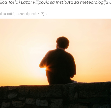
ilica Tošić i Lazar Filipović sa Instituta za meteorologij
ilica Tošić
,
Lazar Filipović
0