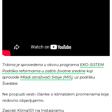
Tribina je sprovedena u okviru programa
EKO-SISTEM
Podrška reformama u zaštiti životne sredine
koji
sprovode
Mladi istraživači Srbije (MIS)
, uz podršku
Švedske.
Ne propusti vesti i članke o klimatskim promenama koje
redovno objavljujemo.
Zaprati Klima101 na
Instagramu