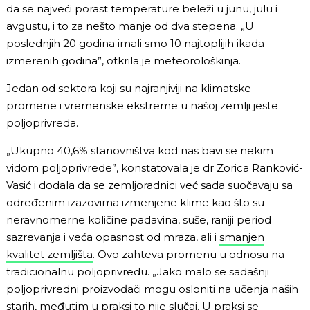
da se najveći porast temperature beleži u junu, julu i
avgustu, i to za nešto manje od dva stepena. „U
poslednjih 20 godina imali smo 10 najtoplijih ikada
izmerenih godina”, otkrila je meteorološkinja.
Jedan od sektora koji su najranjiviji na klimatske
promene i vremenske ekstreme u našoj zemlji jeste
poljoprivreda.
„Ukupno 40,6% stanovništva kod nas bavi se nekim
vidom poljoprivrede”, konstatovala je dr Zorica Ranković-
Vasić i dodala da se zemljoradnici već sada suočavaju sa
određenim izazovima izmenjene klime kao što su
neravnomerne količine padavina, suše, raniji period
sazrevanja i veća opasnost od mraza, ali i
smanjen
kvalitet zemljišta
. Ovo zahteva promenu u odnosu na
tradicionalnu poljoprivredu. „Jako malo se sadašnji
poljoprivredni proizvođači mogu osloniti na učenja naših
starih, međutim u praksi to nije slučaj. U praksi se