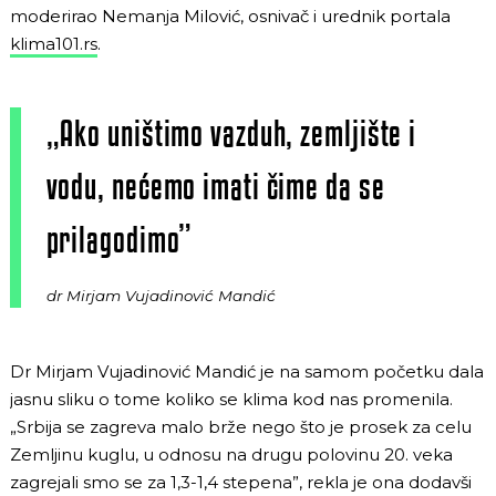
moderirao Nemanja Milović, osnivač i urednik portala
klima101.rs
.
„Ako uništimo vazduh, zemljište i
vodu, nećemo imati čime da se
prilagodimo”
dr Mirjam Vujadinović Mandić
Dr Mirjam Vujadinović Mandić je na samom početku dala
jasnu sliku o tome koliko se klima kod nas promenila.
„Srbija se zagreva malo brže nego što je prosek za celu
Zemljinu kuglu, u odnosu na drugu polovinu 20. veka
zagrejali smo se za 1,3-1,4 stepena”, rekla je ona dodavši