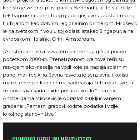
kao što je zeleno-plavi park u Beogradu, ali to su i dalje
tek fragmenti pametnog grada i još uvek zaostajemo za
Ljubljanom kao dobrim regionalnim primerom. Milošević
je na svetskom nivou u toj oblasti istakao Singapur, a na
evropskom Helsinki, Cirih i Amsterdam.
„Amsterdam je sa razvojem pametnog grada počeo
početkom 2000-ih. Prenatrpanost kvartova rešili su
razvojem eko-naselja na vodi koje se napaja solarnim
panelima i reciklira. Javna rasveta je senzitivna i koristi
manje energije kada nema saobraćaja. Intenzitet svetla
se povećava kada naiđe pešak ili vozilo.” Pomak
Amsterdama Milošević je obrazložio uključivanjem
građana: „Pametni gradovi koriste podatke i vizije
lokalnog stanovništva.”