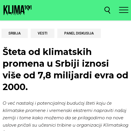
SRBIJA
VESTI
PANEL DISKUSIJA
Šteta od klimatskih
promena u Srbiji iznosi
više od 7,8 milijardi evra od
2000.
O već nastaloj i potencijalnoj budućoj šteti koju će
klimatske promene i vremenski ekstremi napraviti našoj
zemlji i tome kako možemo da se prilagodimo na nove
uslove pričali su učesnici tribine u organizaciji Klimatskog