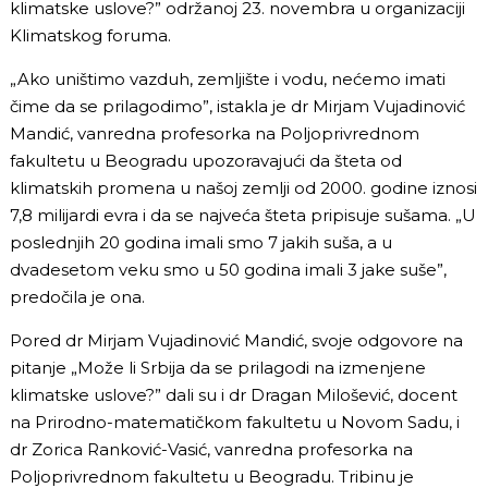
klimatske uslove?” održanoj 23. novembra u organizaciji
Klimatskog foruma.
„Ako uništimo vazduh, zemljište i vodu, nećemo imati
čime da se prilagodimo”, istakla je dr Mirjam Vujadinović
Mandić, vanredna profesorka na Poljoprivrednom
fakultetu u Beogradu upozoravajući da šteta od
klimatskih promena u našoj zemlji od 2000. godine iznosi
7,8 milijardi evra i da se najveća šteta pripisuje sušama. „U
poslednjih 20 godina imali smo 7 jakih suša, a u
dvadesetom veku smo u 50 godina imali 3 jake suše”,
predočila je ona.
Pored dr Mirjam Vujadinović Mandić, svoje odgovore na
pitanje „Može li Srbija da se prilagodi na izmenjene
klimatske uslove?” dali su i dr Dragan Milošević, docent
na Prirodno-matematičkom fakultetu u Novom Sadu, i
dr Zorica Ranković-Vasić, vanredna profesorka na
Poljoprivrednom fakultetu u Beogradu. Tribinu je