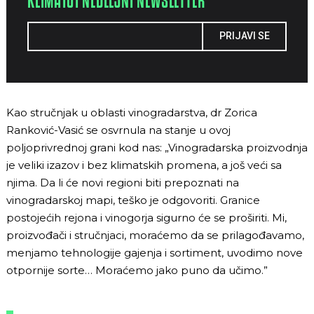
KLIMA101 NEDELJNI NEWSLETTER
PRIJAVI SE
Kao stručnjak u oblasti vinogradarstva, dr Zorica
Ranković-Vasić se osvrnula na stanje u ovoj
poljoprivrednoj grani kod nas: „Vinogradarska proizvodnja
je veliki izazov i bez klimatskih promena, a još veći sa
njima. Da li će novi regioni biti prepoznati na
vinogradarskoj mapi, teško je odgovoriti. Granice
postojećih rejona i vinogorja sigurno će se proširiti. Mi,
proizvođači i stručnjaci, moraćemo da se prilagođavamo,
menjamo tehnologije gajenja i sortiment, uvodimo nove
otpornije sorte… Moraćemo jako puno da učimo.”