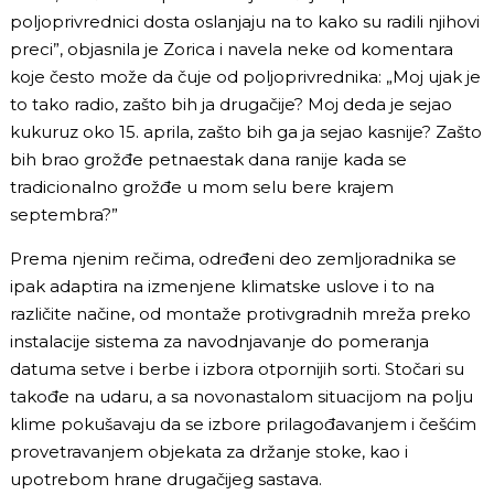
poljoprivrednici dosta oslanjaju na to kako su radili njihovi
preci”, objasnila je Zorica i navela neke od komentara
koje često može da čuje od poljoprivrednika: „Moj ujak je
to tako radio, zašto bih ja drugačije? Moj deda je sejao
kukuruz oko 15. aprila, zašto bih ga ja sejao kasnije? Zašto
bih brao grožđe petnaestak dana ranije kada se
tradicionalno grožđe u mom selu bere krajem
septembra?”
Prema njenim rečima, određeni deo zemljoradnika se
ipak adaptira na izmenjene klimatske uslove i to na
različite načine, od montaže protivgradnih mreža preko
instalacije sistema za navodnjavanje do pomeranja
datuma setve i berbe i izbora otpornijih sorti. Stočari su
takođe na udaru, a sa novonastalom situacijom na polju
klime pokušavaju da se izbore prilagođavanjem i češćim
provetravanjem objekata za držanje stoke, kao i
upotrebom hrane drugačijeg sastava.