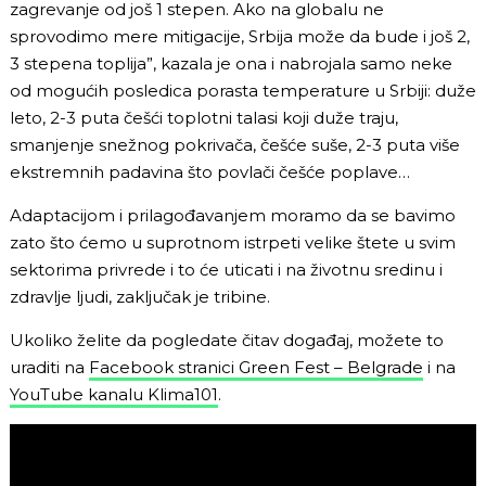
zagrevanje od još 1 stepen. Ako na globalu ne
sprovodimo mere mitigacije, Srbija može da bude i još 2,
3 stepena toplija”, kazala je ona i nabrojala samo neke
od mogućih posledica porasta temperature u Srbiji: duže
leto, 2-3 puta češći toplotni talasi koji duže traju,
smanjenje snežnog pokrivača, češće suše, 2-3 puta više
ekstremnih padavina što povlači češće poplave…
Adaptacijom i prilagođavanjem moramo da se bavimo
zato što ćemo u suprotnom istrpeti velike štete u svim
sektorima privrede i to će uticati i na životnu sredinu i
zdravlje ljudi, zaključak je tribine.
Ukoliko želite da pogledate čitav događaj, možete to
uraditi na
Facebook stranici Green Fest – Belgrade
i na
YouTube kanalu Klima101
.