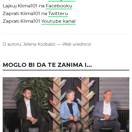
Lajkuj Klima101 na
Facebooku
Zaprati Klima101 na
Twitteru
Zaprati Klima101
Youtube kanal
O autoru:
Jelena Kozbašić
—
Web urednica
MOGLO BI DA TE ZANIMA I...