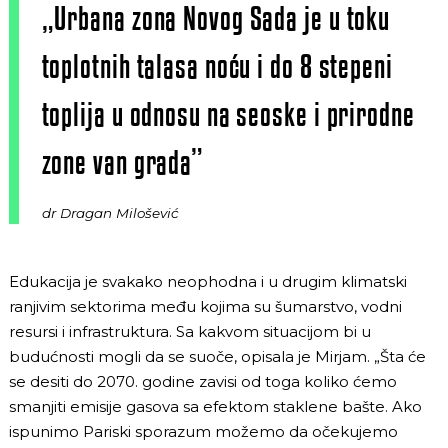
„Urbana zona Novog Sada je u toku
toplotnih talasa noću i do 8 stepeni
toplija u odnosu na seoske i prirodne
zone van grada”
dr Dragan Milošević
Edukacija je svakako neophodna i u drugim klimatski
ranjivim sektorima među kojima su šumarstvo, vodni
resursi i infrastruktura. Sa kakvom situacijom bi u
budućnosti mogli da se suoče, opisala je Mirjam. „Šta će
se desiti do 2070. godine zavisi od toga koliko ćemo
smanjiti emisije gasova sa efektom staklene bašte. Ako
ispunimo Pariski sporazum možemo da očekujemo