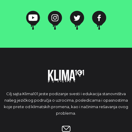
Cilj sajta Klima101 jeste podizanje svesti i edukacija stanovništva
našeg jezičkog područja o uzrocima, posledicama i opasnostima
koje prete od klimatskih promena, kao i načinima rešavanja ovog
problema.