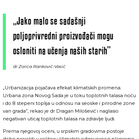
„Jako malo se sadašnji
poljoprivredni proizvođači mogu
osloniti na učenja naših starih”
dr Zorica Ranković-Vasić
„Urbanizacija pojačava efekat klimatskih promena.
Urbana zona Novog Sada je u toku toplotnih talasa noću
i do 8 stepeni toplija u odnosu na seoske i prirodne zone
van grada”, rekao je dr Dragan Milošević i naglasio
negativan uticaj toplotnih talasa na zdravlje ljudi.
Prema njegovoj oceni, u srpskim gradovima postoje
dobri projekti u sektoru
klimatski odgovornog planiranja