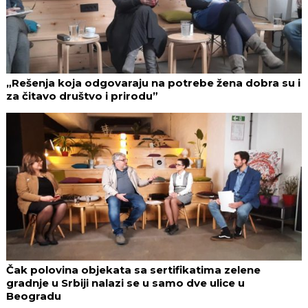
„Rešenja koja odgovaraju na potrebe žena dobra su i
za čitavo društvo i prirodu”
Čak polovina objekata sa sertifikatima zelene
gradnje u Srbiji nalazi se u samo dve ulice u
Beogradu