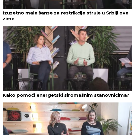
Izuzetno male šanse za restrikcije struje u Srbiji ove
zime
Kako pomoći energetski siromašnim stanovnicima?