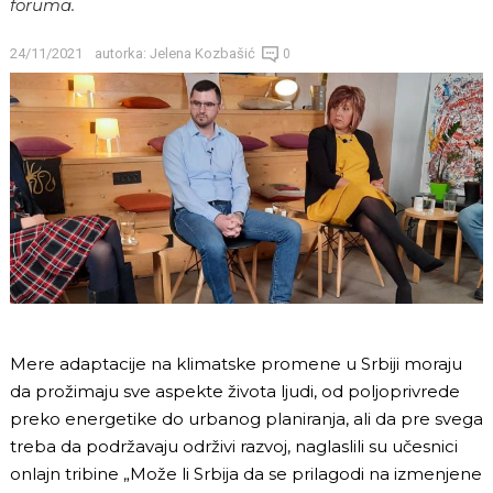
foruma.
24/11/2021
autorka:
Jelena Kozbašić
0
Mere adaptacije na klimatske promene u Srbiji moraju
da prožimaju sve aspekte života ljudi, od poljoprivrede
preko energetike do urbanog planiranja, ali da pre svega
treba da podržavaju održivi razvoj, naglaslili su učesnici
onlajn tribine „Može li Srbija da se prilagodi na izmenjene