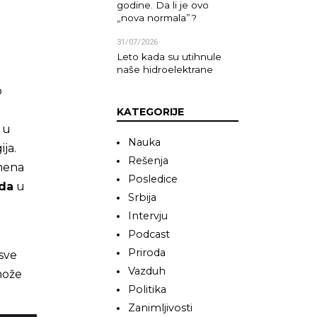
godine. Da li je ovo
„nova normala”?
31/07/2026
Leto kada su utihnule
naše hidroelektrane
o
KATEGORIJE
 u
Nauka
ija.
Rešenja
omena
Posledice
ida
u
Srbija
Intervju
Podcast
Priroda
sve
Vazduh
može
Politika
Zanimljivosti