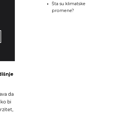
Šta su klimatske
promene?
dišnje
ava da
ko bi
zitet,