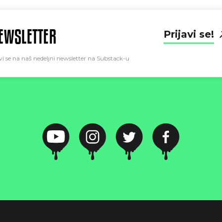
EWSLETTER
Prijavi se!
vi se na naš nedeljni newsletter na Substack-u