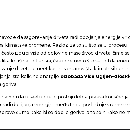
avode da sagorevanje drveta radi dobijanja energije vrl
a klimatske promene. Razlozi za to su što se u procesu
 često izgubi više od polovine mase živog drveta, čime se
ika količina ugljenika, čak i pre nego što se dobila energ
evanje drveta je neefikasno sa stanovišta klimatskih pr
janje iste količine energije
oslobađa više ugljen-diosk
 goriva.
 navodi da u svetu dugo postoji dobra praksa korišćenja
e
radi dobijanja energije, međutim u poslednje vreme se 
zdrave šume kako bi se dobilo gorivo, a to se nikako ne 