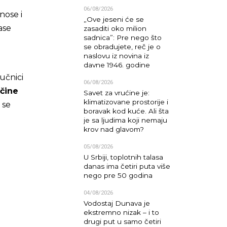
06/08/2026
nose i
„Ove jeseni će se
ase
zasaditi oko milion
sadnica”: Pre nego što
se obradujete, reč je o
naslovu iz novina iz
u
davne 1946. godine
učnici
06/08/2026
ičine
Savet za vrućine je:
klimatizovane prostorije i
 se
boravak kod kuće. Ali šta
je sa ljudima koji nemaju
krov nad glavom?
05/08/2026
U Srbiji, toplotnih talasa
danas ima četiri puta više
nego pre 50 godina
04/08/2026
Vodostaj Dunava je
ekstremno nizak – i to
drugi put u samo četiri