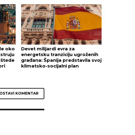
de oko
Devet milijardi evra za
struju
energetsku tranziciju ugroženih
Uštede
građana: Španija predstavila svoj
ori
klimatsko-socijalni plan
OSTAVI KOMENTAR