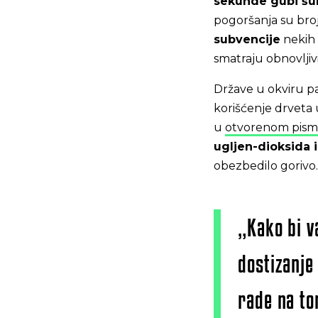
sekunde gubi šu
pogoršanja su broj
subvencije
nekih 
smatraju obnovljiv
Države u okviru p
korišćenje drveta u
u
otvorenom pis
ugljen-dioksida 
obezbedilo gorivo.
„Kako bi v
dostizanje
rade na to