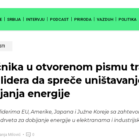
E
SRBIJA
INTERVJU
PODCAST
PRIRODA
VAZDUH
POLITIKA
STI
nika u otvorenom pismu tr
 lidera da spreče uništavan
janja energije
i liderima EU, Amerike, Japana i Južne Koreje sa zahtev
drveta za dobijanje energije u elektranama i industrijs
nja Milović
0