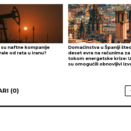
 su naftne kompanije
Domaćinstva u Španiji šte
irale od rata u Iranu?
deset evra na računima za 
tokom energetske krize: 
su omogućili obnovljivi izv
RI (0)