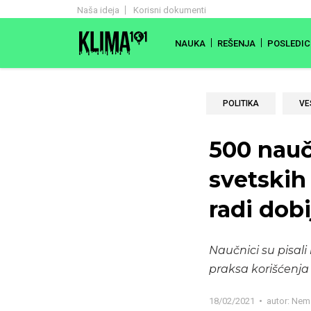
Naša ideja
Korisni dokumenti
NAUKA
REŠENJA
POSLEDIC
POLITIKA
VE
500 nauč
svetskih
radi dobi
Naučnici su pisal
praksa korišćenja 
18/02/2021
autor:
Nema