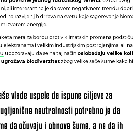
mu površine jednog fudbalskog terena
. Uzroci ovog
ni, ali interesantno je da ovom negativnom trendu dopri
od najrazvijenijih država na svetu koje sagorevanje biom
im izvorom energije.
aketa mera za borbu protiv klimatskih promena podstič
 elektranama i velikim industrijskim postrojenjima, ali na
mu
upozoravaju da se na taj način
oslobađaju velike kol
i ugrožava biodiverzitet
zbog velike seče šume kako bi
aše vlade uspele da ispune ciljeve za
 ugljenične neutralnosti potrebno je da
me da očuvaju i obnove šume, a ne da ih