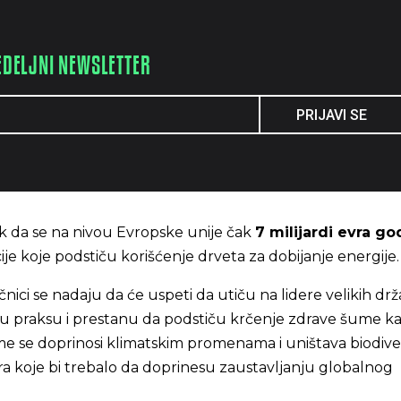
EDELJNI NEWSLETTER
PRIJAVI SE
k da se na nivou Evropske unije čak
7 milijardi evra go
ije koje podstiču korišćenje drveta za dobijanje energije.
ci se nadaju da će uspeti da utiču na lidere velikih drž
u praksu i prestanu da podstiču krčenje zdrave šume ka
me se doprinosi klimatskim promenama i uništava biodiver
a koje bi trebalo da doprinesu zaustavljanju globalnog