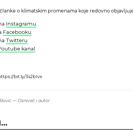
 i članke o klimatskim promenama koje redovno objavljuj
 na
Instagramu
na
Facebooku
 na
Twitteru
Youtube kanal
tps://bit.ly/3s2bIvx
lović
—
Osnivač i autor
..