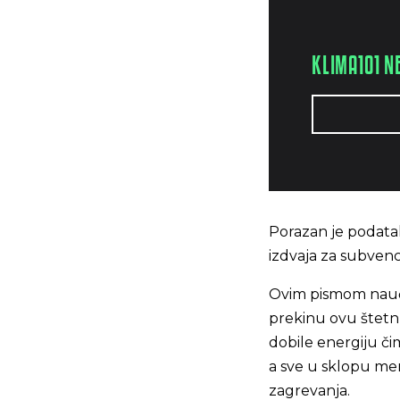
KLIMA101 N
Porazan je podata
izdvaja za subvenc
Ovim pismom naučni
prekinu ovu štetn
dobile energiju či
a sve u sklopu mer
zagrevanja.