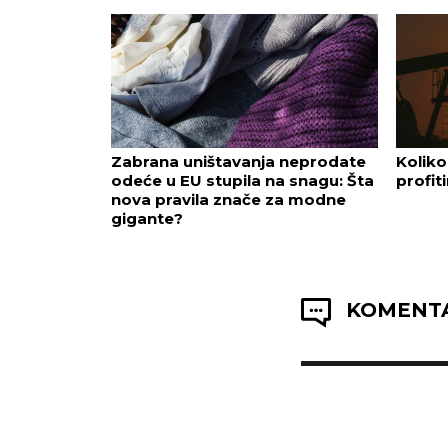
Zabrana uništavanja neprodate
Koliko
odeće u EU stupila na snagu: Šta
profit
nova pravila znače za modne
gigante?
KOMENTA