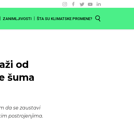
ZANIMLJIVOSTI
ŠTA SU KLIMATSKE PROMENE?
aži od
je šuma
om da se zaustavi
kim postrojenjima.