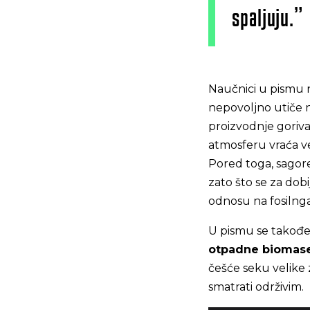
spaljuju.”
Naučnici u pismu n
nepovoljno utiče n
proizvodnje goriva
atmosferu vraća vel
Pored toga, sagor
zato što se za dobi
odnosu na fosilnga
U pismu se takođe
otpadne biomas
češće seku velike 
smatrati održivim.