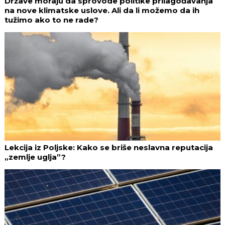
Države moraju da sprovode politike prilagođavanja
na nove klimatske uslove. Ali da li možemo da ih
tužimo ako to ne rade?
Lekcija iz Poljske: Kako se briše neslavna reputacija
„zemlje uglja”?