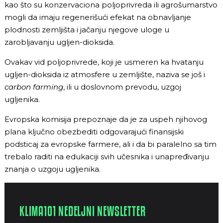
kao što su konzervaciona poljoprivreda ili agrošumarstvo
mogli da imaju regenerišući efekat na obnavljanje
plodnosti zemljišta i jačanju njegove uloge u
zarobljavanju ugljen-dioksida.
Ovakav vid poljoprivrede, koji je usmeren ka hvatanju
ugljen-dioksida iz atmosfere u zemljište, naziva se još i
carbon farming
, ili u doslovnom prevodu, uzgoj
ugljenika.
Evropska komisija prepoznaje da je za uspeh njihovog
plana ključno obezbediti odgovarajući finansijski
podsticaj za evropske farmere, ali i da bi paralelno sa tim
trebalo raditi na edukaciji svih učesnika i unapređivanju
znanja o uzgoju ugljenika.
KLIMA101 NEDELJNI NEWSLETTER