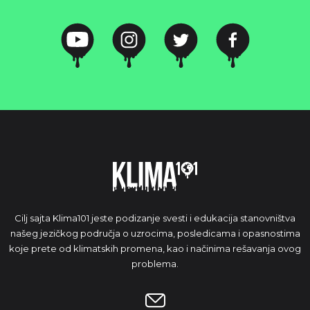
Cilj sajta Klima101 jeste podizanje svesti i edukacija stanovništva
našeg jezičkog područja o uzrocima, posledicama i opasnostima
koje prete od klimatskih promena, kao i načinima rešavanja ovog
problema.