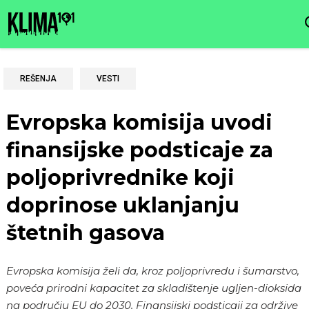
REŠENJA
VESTI
Evropska komisija uvodi
finansijske podsticaje za
poljoprivrednike koji
doprinose uklanjanju
štetnih gasova
Evropska komisija želi da, kroz poljoprivredu i šumarstvo,
poveća prirodni kapacitet za skladištenje ugljen-dioksida
na području EU do 2030. Finansijski podsticaji za održive