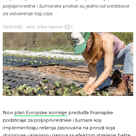
poljoprivredne i šumarske prakse su jedno od sredstava
za ostvarenje tog cilja.
28/02/2022
autor:
Srđan Vejnović
0
Novi
plan Evropske komisije
predviđa finansijske
podsticaje za poljoprivrednike i šumare koji
implementiraju rešenja zasnovana na prirodi koja
doprinose uklanjanju gasova sa efektom staklene bašte