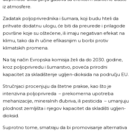
iz atmosfere.
Zadatak poljoprivrednika i šumara, koji budu hteli da
prihvate dodatnu ulogu, će biti da preurede i prilagode
površine koje su oštećene, ili imaju negativan efekat na
klimu, tako da ih učine efikasnijim u borbi protiv
klimatskih promena.
Na taj način Evropska komisija želi da do 2030. godine,
kroz poljoprivredu i šumarstvo, poveća prirodni
kapacitet za skladištenje ugljen-dioksida na području EU.
Stručnjaci procenjuju da štetne prakse, kao što je
intenzivna poljoprivreda – prekomerna upotreba
mehanizacije, mineralnih đubriva, ili pesticida – umanjuju
plodnost zemljišta i njegov kapacitet da skladišti ugljen-
dioksid.
Suprotno tome, smatraju da bi promovisanje alternativa