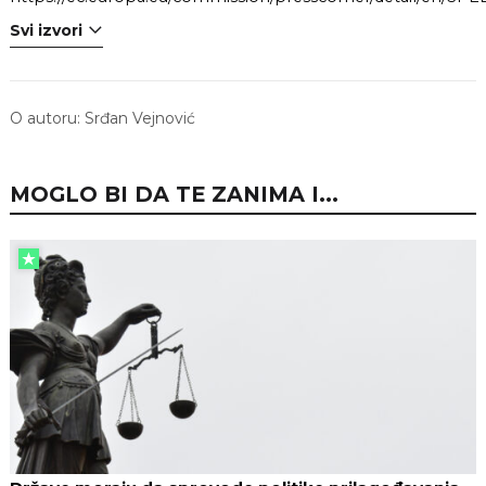
Svi izvori
O autoru:
Srđan Vejnović
MOGLO BI DA TE ZANIMA I...