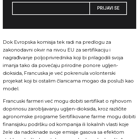
PRIJAVI SE
Dok Evropska komisija tek radi na predlogu za
zakonodavni okvir na nivou EU za sertifikaciju i
nagrađivanje poljoprivrednika koji bi prilagodili svoja
imanja tako da povećaju prirodne ponore ugljen-
dioksida, Francuska je već pokrenula volonterski
projekat koji bi ostalim članicama mogao da posluži kao
model.
Francuski farmeri već mogu dobiti sertifikat o njihovom
doprinosu zarobljavanju ugljen-dioksida, kroz različite
agronomske programe Sertifikovane farme mogu dobiti
finansijsku podršku od kompanija ili lokalnih vlasti koje
žele da nadoknade svoje emisije gasova sa efektom