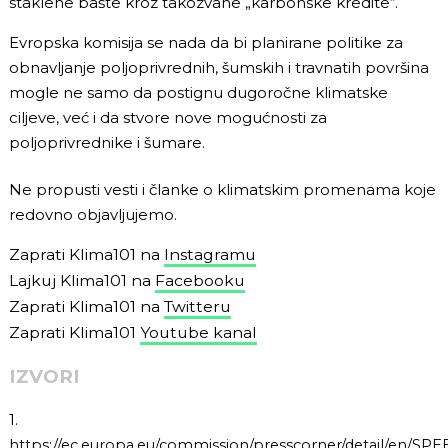
staklene bašte kroz takozvane „karbonske kredite“.
Evropska komisija se nada da bi planirane politike za
obnavljanje poljoprivrednih, šumskih i travnatih površina
mogle ne samo da postignu dugoročne klimatske
ciljeve, već i da stvore nove mogućnosti za
poljoprivrednike i šumare.
Ne propusti vesti i članke o klimatskim promenama koje
redovno objavljujemo.
Zaprati Klima101 na
Instagramu
Lajkuj Klima101 na
Facebooku
Zaprati Klima101 na
Twitteru
Zaprati Klima101
Youtube kanal
IZVORI
1.
https://ec.europa.eu/commission/presscorner/detail/en/SP