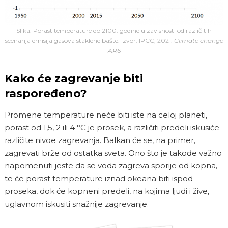
Slika: Porast temperature do 2100. godine u zavisnosti od različitih
scenarija emisija gasova staklene bašte. Izvor: IPCC, 2021.
Climate change
AR6
Kako će zagrevanje biti
raspoređeno?
Promene temperature neće biti iste na celoj planeti,
porast od 1,5, 2 ili 4 °C je prosek, a različiti predeli iskusiće
različite nivoe zagrevanja. Balkan će se, na primer,
zagrevati brže od ostatka sveta. Ono što je takođe važno
napomenuti jeste da se voda zagreva sporije od kopna,
te će porast temperature iznad okeana biti ispod
proseka, dok će kopneni predeli, na kojima ljudi i žive,
uglavnom iskusiti snažnije zagrevanje.