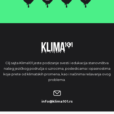
Cilj sajta Klima101 jeste podizanje svesti i edukacija stanovništva
našeg jezičkog područja o uzrocima, posledicama i opasnostima
koje prete od klimatskih promena, kao i načinima rešavanja ovog
problema.
info@klima101.rs