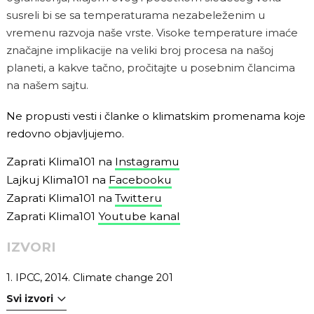
susreli bi se sa temperaturama nezabeleženim u
vremenu razvoja naše vrste. Visoke temperature imaće
značajne implikacije na veliki broj procesa na našoj
planeti, a kakve tačno, pročitajte u posebnim člancima
na našem sajtu.
Ne propusti vesti i članke o klimatskim promenama koje
redovno objavljujemo.
Zaprati Klima101 na
Instagramu
Lajkuj Klima101 na
Facebooku
Zaprati Klima101 na
Twitteru
Zaprati Klima101
Youtube kanal
IZVORI
1.
IPCC, 2014. Climate change 201
Svi izvori