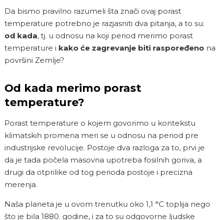
Da bismo pravilno razumeli šta znači ovaj porast
temperature potrebno je razjasniti dva pitanja, a to su:
od kada
, tj. u odnosu na koji period merimo porast
temperature i
kako će zagrevanje biti raspoređeno
na
površini Zemlje?
Od kada merimo porast
temperature?
Porast temperature o kojem govorimo u kontekstu
klimatskih promena meri se u odnosu na period pre
industrijske revolucije. Postoje dva razloga za to, prvi je
da je tada počela masovna upotreba fosilnih goriva, a
drugi da otprilike od tog perioda postoje i precizna
merenja.
Naša planeta je u ovom trenutku oko 1,1 °C toplija nego
što je bila 1880. godine, i za to su odgovorne ljudske