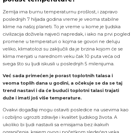
Zemlja ima burnu temperaturnu prošlost, i zapravo
poslednjih 7 hiljada godina vreme je veoma stabilne
klime na našoj planeti. To je vreme u kome je ljudska
civilizacija doživela najveći napredak, i iako na prvi pogled
promene u temperaturi o kojma se govori ne deluju
veliko, klimatolozi su zaključili da je brzina kojom će se
klima menjati u narednom veku čak 10 puta veća od
svega što su ljudi iskusili u poslednjih 5 milenijuma.
Već sada primećen je porast toplotnih talasa i
veoma toplih dana u godini, a očekuje se da se taj
trend nastavi i da će budući toplotni talasi trajati
duže i imati još više temperature.
Ovakvi događaji mogu ostaviti posledice na usevima kao
i ozbiljno ugroziti zdravlje i kvalitet ljudskog života. A
ukoliko bi ljudi nastavili sa emisijama bez ikakvih
ograničenja, krajem ovog i početkom sledećeg veka