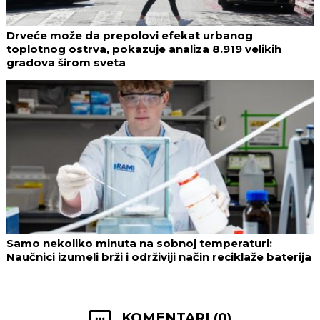
Drveće može da prepolovi efekat urbanog
toplotnog ostrva, pokazuje analiza 8.919 velikih
gradova širom sveta
Samo nekoliko minuta na sobnoj temperaturi:
Naučnici izumeli brži i održiviji način reciklaže baterija
KOMENTARI (0)