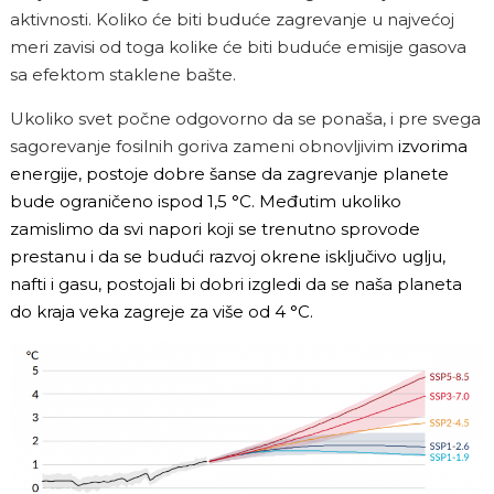
aktivnosti. Koliko će biti buduće zagrevanje u najvećoj
meri zavisi od toga kolike će biti buduće emisije gasova
sa efektom staklene bašte.
Ukoliko svet počne odgovorno da se ponaša, i pre svega
sagorevanje fosilnih goriva zameni obnovljivim
izvorima
energije, postoje dobre šanse da zagrevanje planete
bude ograničeno ispod 1,5 °C. Međutim ukoliko
zamislimo da svi napori koji se trenutno sprovode
prestanu i da se budući razvoj okrene isključivo uglju,
nafti i gasu, postojali bi dobri izgledi da se naša planeta
do kraja veka zagreje za više od 4 °C.