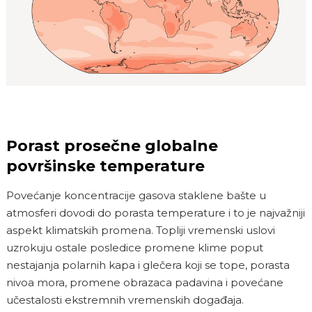
Porast prosečne globalne
površinske temperature
Povećanje koncentracije gasova staklene bašte u
atmosferi dovodi do porasta temperature i to je najvažniji
aspekt klimatskih promena. Topliji vremenski uslovi
uzrokuju ostale posledice promene klime poput
nestajanja polarnih kapa i glečera koji se tope, porasta
nivoa mora, promene obrazaca padavina i povećane
učestalosti ekstremnih vremenskih događaja.