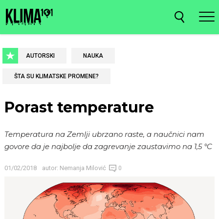
AUTORSKI
NAUKA
ŠTA SU KLIMATSKE PROMENE?
Porast temperature
Temperatura na Zemlji ubrzano raste, a naučnici nam
govore da je najbolje da zagrevanje zaustavimo na 1,5 °C
01/02/2018
autor:
Nemanja Milović
0