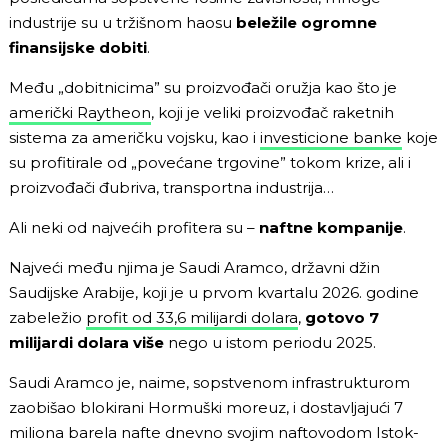
industrije su u tržišnom haosu
beležile ogromne
finansijske dobiti
.
Među „dobitnicima” su proizvođači oružja kao što je
američki Raytheon
, koji je veliki proizvođač raketnih
sistema za američku vojsku, kao i
investicione banke
koje
su profitirale od „povećane trgovine” tokom krize, ali i
proizvođači đubriva, transportna industrija…
Ali neki od najvećih profitera su –
naftne kompanije
.
Najveći među njima je Saudi Aramco, državni džin
Saudijske Arabije, koji je u prvom kvartalu 2026. godine
zabeležio
profit od 33,6 milijardi dolara
,
gotovo 7
milijardi dolara više
nego u istom periodu 2025.
Saudi Aramco je, naime, sopstvenom infrastrukturom
zaobišao blokirani Hormuški moreuz, i dostavljajući 7
miliona barela nafte dnevno svojim naftovodom Istok-