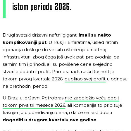
istom periodu 2025.
Drugi svetski državni naftni giganti
imali su nešto
komplikovaniji put
. U Rusiji i Emiratima, usled ratnih
operacija došlo je do velikih oštećenja u naftnoj
infrastrukturi, zbog čega još uvek pati proizvodnja, pa
samim tim i prihodi, ali su povišene cene svejedno
stvorile dodatni profit. Primera radi, ruski Rosneft je
tokom prvog kvartala 2026.
duplirao svoj profit
u odnosu
na prethodni period.
U Brazilu, državni Petrobras
nije zabeležio veću dobit
tokom prva tri meseca 2026
, ali kompanija to pripisuje
kašnjenju u određivanju cena, i da će se rast dobiti
dogoditi u drugom kvartalu ove godine
.