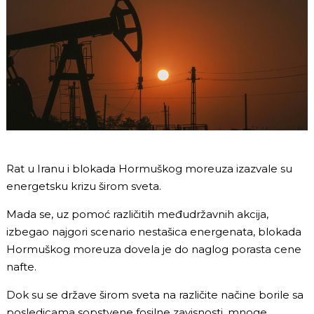
Rat u Iranu i blokada Hormuškog moreuza izazvale su
energetsku krizu širom sveta.
Mada se, uz pomoć različitih međudržavnih akcija,
izbegao najgori scenario nestašica energenata, blokada
Hormuškog moreuza dovela je do naglog porasta cene
nafte.
Dok su se države širom sveta na različite načine borile sa
posledicama sopstvene fosilne zavisnosti, mnoge