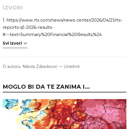
IZVORI
1.
https://www.rtx.com/news/news-center/2026/04/21/rtx-
reports-q1-2026-results-
#:~:text=Summary%20Financial%20Results,%24
Svi izvori
O autoru:
Nikola Zdravković
—
Urednik
MOGLO BI DA TE ZANIMA I...