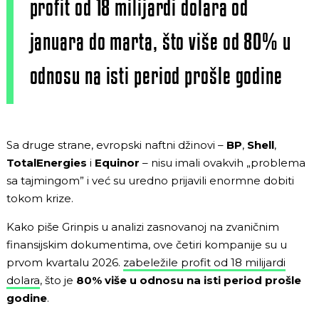
profit od 18 milijardi dolara od
januara do marta, što više od 80% u
odnosu na isti period prošle godine
Sa druge strane, evropski naftni džinovi –
BP
,
Shell
,
TotalEnergies
i
Equinor
– nisu imali ovakvih „problema
sa tajmingom” i već su uredno prijavili enormne dobiti
tokom krize.
Kako piše Grinpis u analizi zasnovanoj na zvaničnim
finansijskim dokumentima, ove četiri kompanije su u
prvom kvartalu 2026.
zabeležile profit od 18 milijardi
dolara
, što je
80% više u odnosu na isti period prošle
godine
.