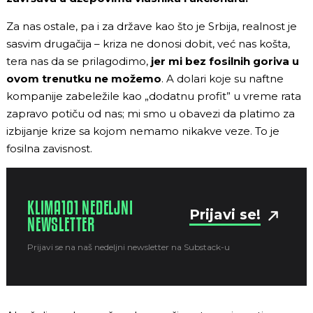
Za nas ostale, pa i za države kao što je Srbija, realnost je
sasvim drugačija – kriza ne donosi dobit, već nas košta,
tera nas da se prilagodimo,
jer mi bez fosilnih goriva u
ovom trenutku ne možemo
. A dolari koje su naftne
kompanije zabeležile kao „dodatnu profit” u vreme rata
zapravo potiču od nas; mi smo u obavezi da platimo za
izbijanje krize sa kojom nemamo nikakve veze. To je
fosilna zavisnost.
KLIMA101 NEDELJNI
Prijavi se!
NEWSLETTER
Prijavi se na naš nedeljni newsletter na Substack-u