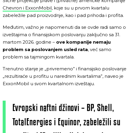
Slične projekcije prave i (privatne) američke kompanije
Chevron i ExxonMobil
, koje su u prvom kvartalu
zabeležile pad proizvodnje, kao i pad prihoda i profita.
Međutim, važno je napomenuti da se ovde radi samo o
izveštajima o finansijskom poslovanju zaključno sa 31.
martom 2026. godine –
ove kompanije nemaju
problem sa poslovanjem usled rata
, već samo
problem sa tajmingom kvartala.
Trenutno stanje je „privremeno” i finansijsko poslovanje
„rezultiraće u profitu u narednim kvartalima”, naveo je
ExxonMobil u svom kvartalnom izveštaju.
Evropski naftni džinovi – BP, Shell,
TotalEnergies i Equinor, zabeležili su