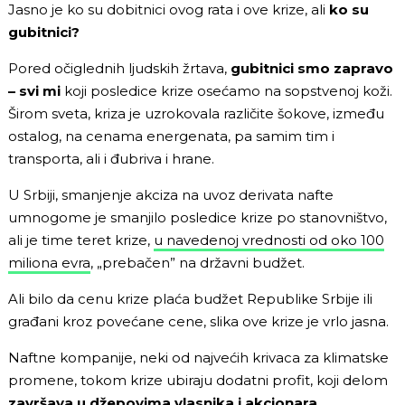
Jasno je ko su dobitnici ovog rata i ove krize, ali
ko su
gubitnici?
Pored očiglednih ljudskih žrtava,
gubitnici smo zapravo
– svi mi
koji posledice krize osećamo na sopstvenoj koži.
Širom sveta, kriza je uzrokovala različite šokove, između
ostalog, na cenama energenata, pa samim tim i
transporta, ali i đubriva i hrane.
U Srbiji, smanjenje akciza na uvoz derivata nafte
umnogome je smanjilo posledice krize po stanovništvo,
ali je time teret krize,
u navedenoj vrednosti od oko 100
miliona evra
, „prebačen” na državni budžet.
Ali bilo da cenu krize plaća budžet Republike Srbije ili
građani kroz povećane cene, slika ove krize je vrlo jasna.
Naftne kompanije, neki od najvećih krivaca za klimatske
promene, tokom krize ubiraju dodatni profit, koji delom
završava u džepovima vlasnika i akcionara.