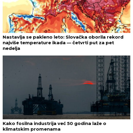
Nastavlja se pakleno leto: Slovačka oborila rekord
najviše temperature ikada — četvrti put za pet
nedelja
Kako fosilna industrija već 50 godina laže o
klimatskim promenama