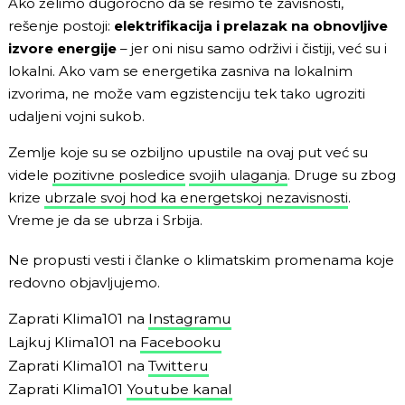
Ako želimo dugoročno da se rešimo te zavisnosti,
rešenje postoji:
elektrifikacija i prelazak na obnovljive
izvore energije
– jer oni nisu samo održivi i čistiji, već su i
lokalni. Ako vam se energetika zasniva na lokalnim
izvorima, ne može vam egzistenciju tek tako ugroziti
udaljeni vojni sukob.
Zemlje koje su se ozbiljno upustile na ovaj put već su
videle
pozitivne posledice
svojih ulaganja
. Druge su zbog
krize
ubrzale svoj hod ka energetskoj nezavisnosti
.
Vreme je da se ubrza i Srbija.
Ne propusti vesti i članke o klimatskim promenama koje
redovno objavljujemo.
Zaprati Klima101 na
Instagramu
Lajkuj Klima101 na
Facebooku
Zaprati Klima101 na
Twitteru
Zaprati Klima101
Youtube kanal