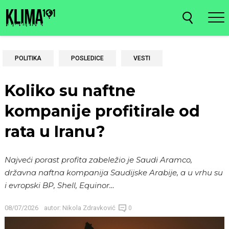
POLITIKA
POSLEDICE
VESTI
Koliko su naftne
kompanije profitirale od
rata u Iranu?
Najveći porast profita zabeležio je Saudi Aramco,
državna naftna kompanija Saudijske Arabije, a u vrhu su
i evropski BP, Shell, Equinor…
08/07/2026
autor:
Nikola Zdravković
0