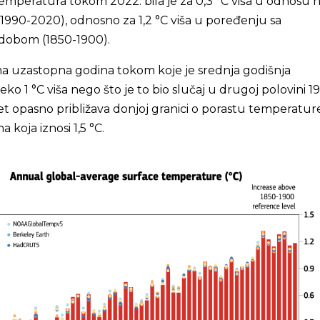
emperatura tokom 2022. bila je za 0,3 °C viša u odnosu 
(1990-2020), odnosno za 1,2 °C viša u poređenju sa
 dobom (1850-1900).
ma uzastopna godina tokom koje je srednja godišnja
o 1 °C viša nego što je to bio slučaj u drugoj polovini 19
et opasno približava donjoj granici o porastu temperature
koja iznosi 1,5 °C.