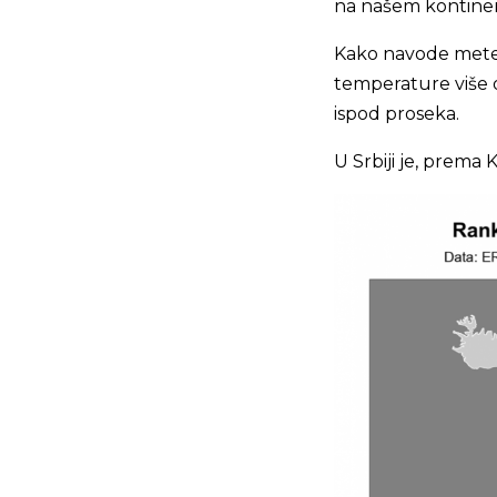
na našem kontinen
Kako navode meteo
temperature više o
ispod proseka.
U Srbiji je, prema 