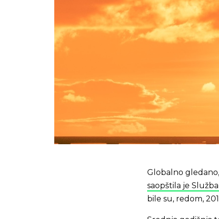
Globalno gledano, p
saopštila je Služ
bile su, redom, 20