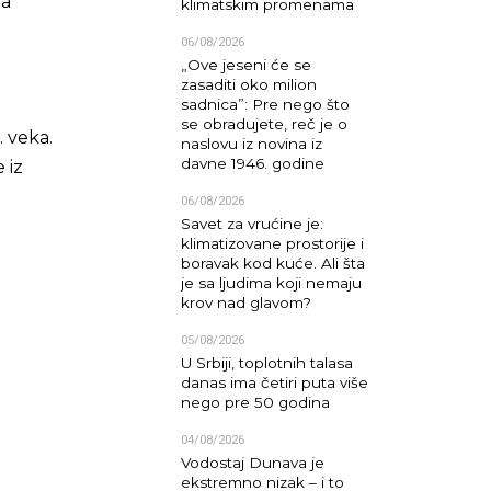
na
klimatskim promenama
06/08/2026
„Ove jeseni će se
zasaditi oko milion
sadnica”: Pre nego što
se obradujete, reč je o
. veka.
naslovu iz novina iz
davne 1946. godine
 iz
06/08/2026
Savet za vrućine je:
klimatizovane prostorije i
boravak kod kuće. Ali šta
je sa ljudima koji nemaju
krov nad glavom?
05/08/2026
U Srbiji, toplotnih talasa
danas ima četiri puta više
nego pre 50 godina
04/08/2026
Vodostaj Dunava je
ekstremno nizak – i to