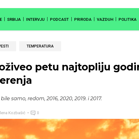
E
SRBIJA
INTERVJU
PODCAST
PRIRODA
VAZDUH
POLITIKA
VESTI
TEMPERATURA
doživeo petu najtopliju godi
merenja
 bile samo, redom, 2016, 2020, 2019. i 2017.
lena Kozbašić
0