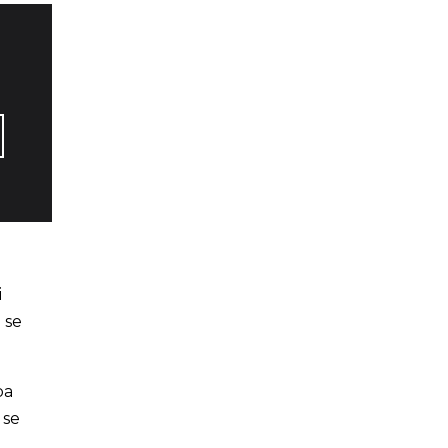
i
 se
ba
 se