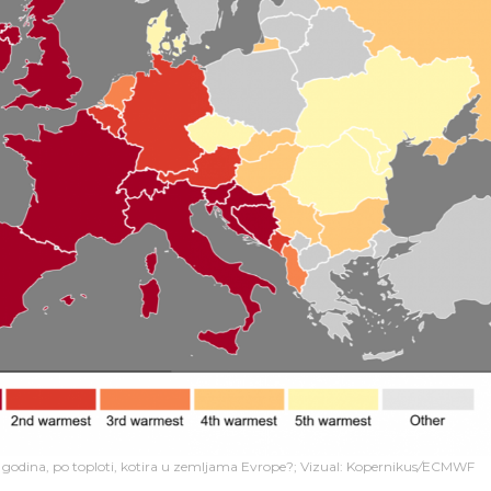
 godina, po toploti, kotira u zemljama Evrope?; Vizual: Kopernikus
/
ECMWF