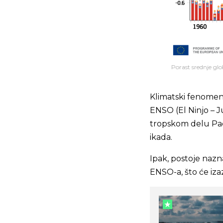
Porast srednje gl
Klimatski fenomen 
ENSO (El Ninjo – Ju
tropskom delu Paci
ikada.
Ipak, postoje nazn
ENSO-a, što će iza