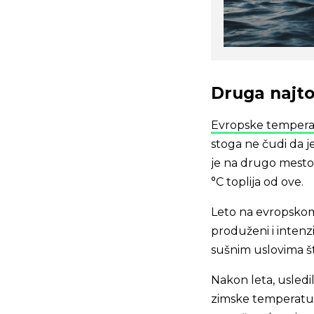
Druga najto
Evropske temperat
stoga ne čudi da j
je na drugo mesto n
°C toplija od ove.
Leto na evropskom
produženi i intenzi
sušnim uslovima št
Nakon leta, usledil
zimske temperature