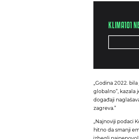
KLIMA101 N
„Godina 2022. bila
globalno”, kazala 
događaji naglašava
zagreva.”
„Najnoviji podaci 
hitno da smanji em
izbegli najnepovoljn