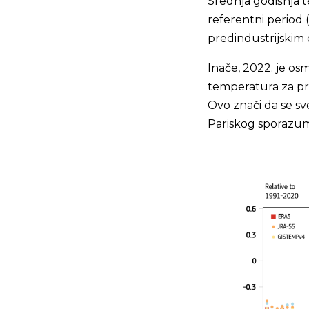
Srednja godišnja t
referentni period 
predindustrijskim
Inače, 2022. je os
temperatura za prek
Ovo znači da se sv
Pariskog sporazuma 