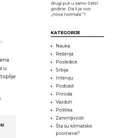
drugi put u samo četiri
godine. Da li je ovo
„nova normala”?
KATEGORIJE
na
Nauka
Rešenja
mena
Posledice
ja u
Srbija
toplije
Intervju
Podcast
Priroda
a
Vazduh
Politika
Zanimljivosti
nu
Šta su klimatske
promene?