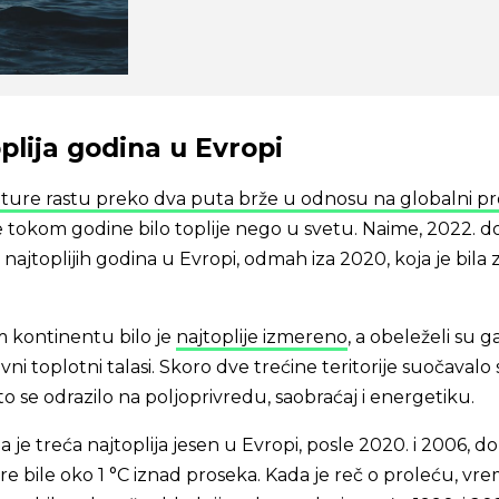
plija godina u Evropi
ure rastu preko dva puta brže u odnosu na globalni p
e tokom godine bilo toplije nego u svetu. Naime, 2022. d
ajtoplijih godina u Evropi, odmah iza 2020, koja je bila 
 kontinentu bilo je
najtoplije izmereno
, a obeleželi su g
vni toplotni talasi. Skoro dve trećine teritorije suočavalo 
o se odrazilo na poljoprivredu, saobraćaj i energetiku.
a je treća najtoplija jesen u Evropi, posle 2020. i 2006, d
 bile oko 1 °C iznad proseka. Kada je reč o proleću, vre