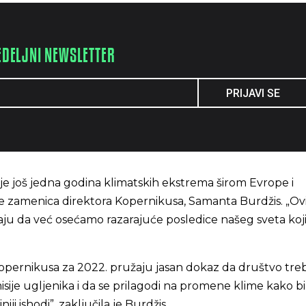
EDELJNI NEWSLETTER
PRIJAVI SE
 je još jedna godina klimatskih ekstrema širom Evrope i
je zamenica direktora Kopernikusa, Samanta Burdžis. „Ov
ju da već osećamo razarajuće posledice našeg sveta koji
Kopernikusa za 2022. pružaju jasan dokaz da društvo tre
isije ugljenika i da se prilagodi na promene klime kako bi
iji ishodi”, zaključila je Burdžis.