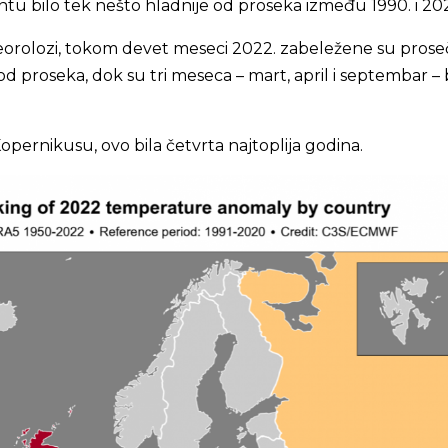
tu bilo tek nešto hladnije od proseka između 1990. i 20
rolozi, tokom devet meseci 2022. zabeležene su pros
d proseka, dok su tri meseca – mart, april i septembar – b
Kopernikusu, ovo bila četvrta najtoplija godina.