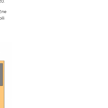
20.
ečne
ili