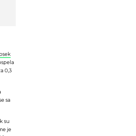
rosek
ospela
za 0,3
a
se sa
ok su
me je