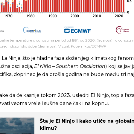
obalne temperature u odnosu na period od 1991. do 2020. (leva osa) i u odnosu 
predindustrijsko doba (desna osa); Vizual: Kopernikus
/
ECMWF
La Ninja, što je hladna faza složenijeg klimatskog feno
žna oscilacija,
El Niño – Southern Oscillation
) koji se javl
fika, doprineo je da prošla godina ne bude među tri naj
ake da će kasnije tokom 2023. uslediti El Ninjo, topla faz
zvati veoma vrele i sušne dane čak i na kopnu.
Šta je El Ninjo i kako utiče na global
klimu?