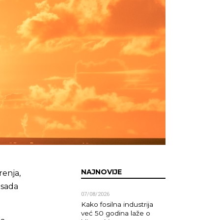
NAJNOVIJE
renja,
 sada
07/08/2026
Kako fosilna industrija
već 50 godina laže o