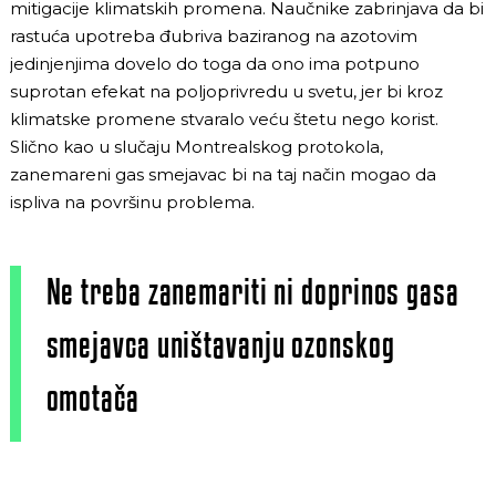
mitigacije klimatskih promena. Naučnike zabrinjava da bi
rastuća upotreba đubriva baziranog na azotovim
jedinjenjima dovelo do toga da ono ima potpuno
suprotan efekat na poljoprivredu u svetu, jer bi kroz
klimatske promene stvaralo veću štetu nego korist.
Slično kao u slučaju Montrealskog protokola,
zanemareni gas smejavac bi na taj način mogao da
ispliva na površinu problema.
Ne treba zanemariti ni doprinos gasa
smejavca uništavanju ozonskog
omotača