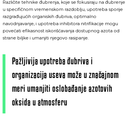
Različite tehnike đubrenja, koje se fokusiraju na đubrenje
u specifičnom vremenskom razdoblju, upotreba sporije
razgrađujućih organiskih đubriva, optimalno
navodnjavanje, i upotreba inhibitora nitrifikacije mogu
povećati efikasnost iskorišćavanja dostupnog azota od
strane biljke i umanjiti njegovo rasipanje.
Pažljivija upotreba đubriva i
organizacija useva može u značajnom
meri umanjiti oslobađanje azotovih
oksida u atmosferu