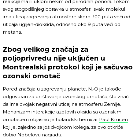
reakcijama ili ukloni nekim od prirodnih ponora. Tokom
svog stogodišnjeg boravka u atmosferi, svaki molekul
ima uticaj zagrevanja atmosfere skoro 300 puta veći od
uticaja ugljen-dioksida, odnosno oko 9 puta veći od
metana.
Zbog velikog značaja za
poljoprivredu nije uključen u
Montrealski protokol koji je sačuvao
ozonski omotač
Pored značaja u zagrevanju planete, N
O je takođe
2
odgovoran za uništavanje ozonskog omotača, što znači
da ima dvojak negativni uticaj na atmosferu Zemlje.
Mehanizam interakcije azotovih oksida sa ozonskim
omotačem objasnio je holandski hemičar
Paul Krucen
koji je, zajedno sa još dvojicom kolega, za ovo otkriće
dobio Nobelovu nagradu.