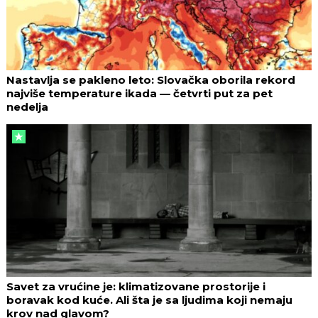
Nastavlja se pakleno leto: Slovačka oborila rekord
najviše temperature ikada — četvrti put za pet
nedelja
Savet za vrućine je: klimatizovane prostorije i
boravak kod kuće. Ali šta je sa ljudima koji nemaju
krov nad glavom?