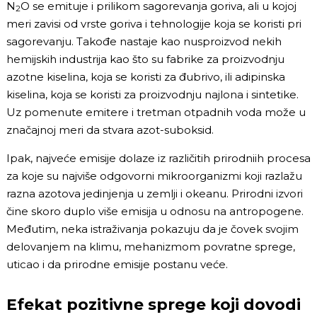
N
O se emituje i prilikom sagorevanja goriva, ali u kojoj
2
meri zavisi od vrste goriva i tehnologije koja se koristi pri
sagorevanju. Takođe nastaje kao nusproizvod nekih
hemijskih industrija kao što su fabrike za proizvodnju
azotne kiselina, koja se koristi za đubrivo, ili adipinska
kiselina, koja se koristi za proizvodnju najlona i sintetike.
Uz pomenute emitere i tretman otpadnih voda može u
značajnoj meri da stvara azot-suboksid.
Ipak, najveće emisije dolaze iz različitih prirodniih procesa
za koje su najviše odgovorni mikroorganizmi koji razlažu
razna azotova jedinjenja u zemlji i okeanu. Prirodni izvori
čine skoro duplo više emisija u odnosu na antropogene.
Međutim, neka istraživanja pokazuju da je čovek svojim
delovanjem na klimu, mehanizmom povratne sprege,
uticao i da prirodne emisije postanu veće.
Efekat pozitivne sprege koji dovodi