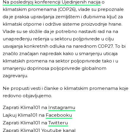
Na poslednjoj konferenciji Ujedinjenih nacija
o
klimatskim promenama (COP26), vlade su prepoznale
da je praksa upravljanja zemljištem i đubrivima ključ za
klimatski otporne i održive sisteme proizvodnje hrane.
Vlade su se složile da je potrebno nastaviti rad na na
unapređenju rešenja u sektoru poljprivrede u cilju
usvajanja konkretnih odluka na narednom COP27. To bi
značilo značajan napredak kako u smanjenju uticaja
klimatskih promena na sektor poljoprivrede tako i u
smanjenju doprinosa poljoprivrede globalnom
zagrevanju.
Ne propusti vesti i članke o klimatskim promenama koje
redovno objavljujemo.
Zaprati Klima101 na
Instagramu
Lajkuj Klima101 na
Facebooku
Zaprati Klima101 na
Twitteru
Zaprati Klima101
Youtube kanal