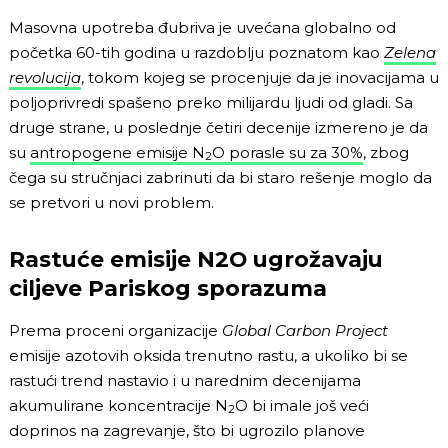
Masovna upotreba đubriva je uvećana globalno od
početka 60-tih godina u razdoblju poznatom kao
Zelena
revolucija
, tokom kojeg se procenjuje da je inovacijama u
poljoprivredi spašeno preko milijardu ljudi od gladi. Sa
druge strane, u poslednje četiri decenije izmereno je da
su
antropogene emisije N
O porasle su za 30%
, zbog
2
čega su stručnjaci zabrinuti da bi staro rešenje moglo da
se pretvori u novi problem.
Rastuće emisije N2O ugrožavaju
ciljeve Pariskog sporazuma
Prema proceni organizacije
Global Carbon Project
emisije azotovih oksida trenutno rastu, a ukoliko bi se
rastući trend nastavio i u narednim decenijama
akumulirane koncentracije N
O bi imale još veći
2
doprinos na zagrevanje, što bi ugrozilo planove