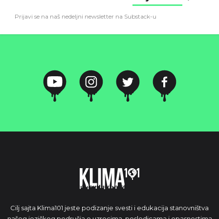
Prijavi se na naš nedeljni newsletter na Substack-u
Cilj sajta Klima101 jeste podizanje svesti i edukacija stanovništva
našeg jezičkog područja o uzrocima, posledicama i opasnostima