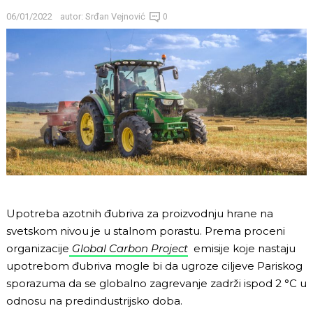
06/01/2022
autor:
Srđan Vejnović
0
Upotreba azotnih đubriva za proizvodnju hrane na
svetskom nivou je u stalnom porastu. Prema proceni
organizacije
Global Carbon Project
emisije koje nastaju
upotrebom đubriva mogle bi da ugroze ciljeve Pariskog
sporazuma da se globalno zagrevanje zadrži ispod 2 °C u
odnosu na predindustrijsko doba.