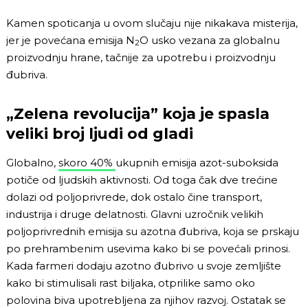
Kamen spoticanja u ovom slučaju nije nikakava misterija,
jer je povećana emisija N
O usko vezana za globalnu
2
proizvodnju hrane, tačnije za upotrebu i proizvodnju
đubriva.
„Zelena revolucija” koja je spasla
veliki broj ljudi od gladi
Globalno,
skoro 40%
ukupnih emisija azot-suboksida
potiče od ljudskih aktivnosti. Od toga čak dve trećine
dolazi od poljoprivrede, dok ostalo čine transport,
industrija i druge delatnosti. Glavni uzročnik velikih
poljoprivrednih emisija su azotna đubriva, koja se prskaju
po prehrambenim usevima kako bi se povećali prinosi.
Kada farmeri dodaju azotno đubrivo u svoje zemljište
kako bi stimulisali rast biljaka, otprilike samo oko
polovina biva upotrebljena za njihov razvoj. Ostatak se