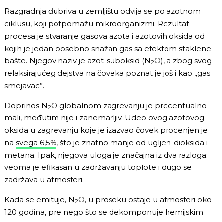
Razgradnja đubriva u zemljištu odvija se po azotnom
ciklusu, koji potpomažu mikroorganizmi. Rezultat
procesa je stvaranje gasova azota i azotovih oksida od
kojih je jedan posebno snažan gas sa efektom staklene
bašte. Njegov naziv je azot-suboksid (N
O), a zbog svog
2
relaksirajućeg dejstva na čoveka poznat je još i kao „gas
smejavac”.
Doprinos N
O globalnom zagrevanju je procentualno
2
mali, međutim nije i zanemarljiv. Udeo ovog azotovog
oksida u zagrevanju koje je izazvao čovek procenjen je
na
svega 6,5%
, što je znatno manje od ugljen-dioksida i
metana. Ipak, njegova uloga je značajna iz dva razloga:
veoma je efikasan u zadržavanju toplote i dugo se
zadržava u atmosferi.
Kada se emituje, N
O, u proseku ostaje u atmosferi oko
2
120 godina, pre nego što se dekomponuje hemijskim