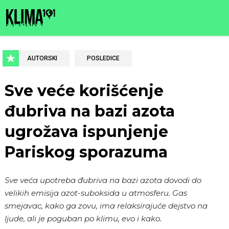
AUTORSKI
POSLEDICE
Sve veće korišćenje
đubriva na bazi azota
ugrožava ispunjenje
Pariskog sporazuma
Sve veća upotreba đubriva na bazi azota dovodi do
velikih emisija azot-suboksida u atmosferu. Gas
smejavac, kako ga zovu, ima relaksirajuće dejstvo na
ljude, ali je poguban po klimu, evo i kako.