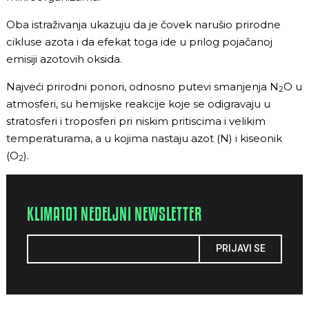
Oba istraživanja ukazuju da je čovek narušio prirodne
cikluse azota i da efekat toga ide u prilog pojačanoj
emisiji azotovih oksida.
Najveći prirodni ponori, odnosno putevi smanjenja N
O u
2
atmosferi, su hemijske reakcije koje se odigravaju u
stratosferi i troposferi pri niskim pritiscima i velikim
temperaturama, a u kojima nastaju azot (N) i kiseonik
(O
).
2
KLIMA101 NEDELJNI NEWSLETTER
PRIJAVI SE