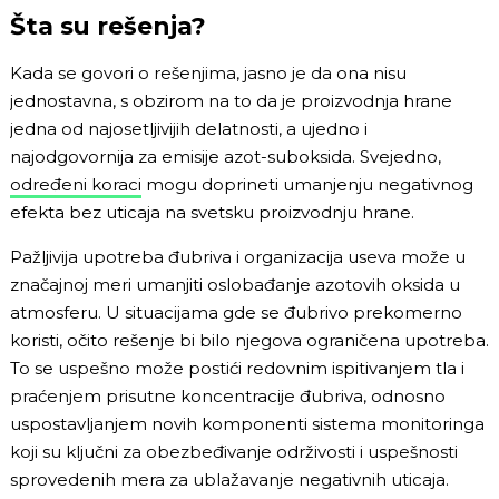
Šta su rešenja?
Kada se govori o rešenjima, jasno je da ona nisu
jednostavna, s obzirom na to da je proizvodnja hrane
jedna od najosetljivijih delatnosti, a ujedno i
najodgovornija za emisije azot-suboksida. Svejedno,
određeni koraci
mogu doprineti umanjenju negativnog
efekta bez uticaja na svetsku proizvodnju hrane.
Pažljivija upotreba đubriva i organizacija useva može u
značajnoj meri umanjiti oslobađanje azotovih oksida u
atmosferu. U situacijama gde se đubrivo prekomerno
koristi, očito rešenje bi bilo njegova ograničena upotreba.
To se uspešno može postići redovnim ispitivanjem tla i
praćenjem prisutne koncentracije đubriva, odnosno
uspostavljanjem novih komponenti sistema monitoringa
koji su ključni za obezbeđivanje održivosti i uspešnosti
sprovedenih mera za ublažavanje negativnih uticaja.