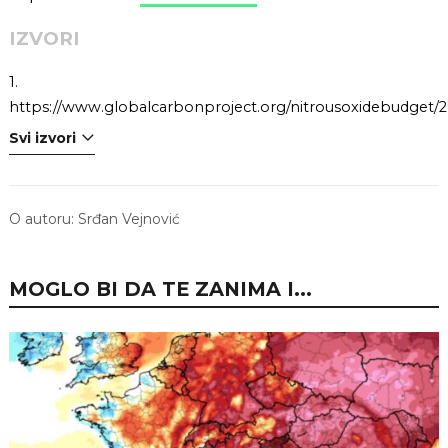
IZVORI
1.
https://www.globalcarbonproject.org/nitrousoxidebudget/
Svi izvori
O autoru:
Srđan Vejnović
MOGLO BI DA TE ZANIMA I...