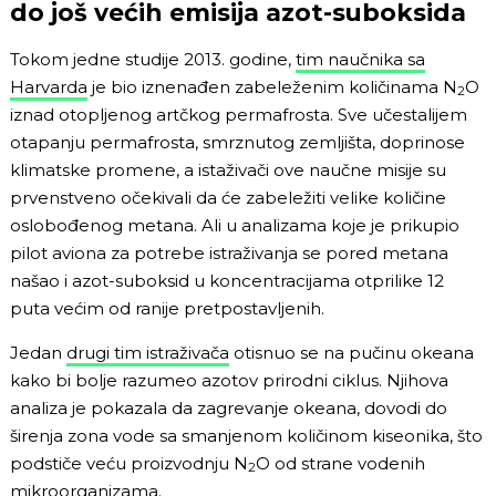
do još većih emisija azot-suboksida
Tokom jedne studije 2013. godine,
tim naučnika sa
Harvarda
je bio iznenađen zabeleženim količinama N
O
2
iznad otopljenog artčkog permafrosta. Sve učestalijem
otapanju permafrosta, smrznutog zemljišta, doprinose
klimatske promene, a istaživači ove naučne misije su
prvenstveno očekivali da će zabeležiti velike količine
oslobođenog metana. Ali u analizama koje je prikupio
pilot aviona za potrebe istraživanja se pored metana
našao i azot-suboksid u koncentracijama otprilike 12
puta većim od ranije pretpostavljenih.
Jedan
drugi tim istraživača
otisnuo se na pučinu okeana
kako bi bolje razumeo azotov prirodni ciklus. Njihova
analiza je pokazala da zagrevanje okeana, dovodi do
širenja zona vode sa smanjenom količinom kiseonika, što
podstiče veću proizvodnju N
O od strane vodenih
2
mikroorganizama.