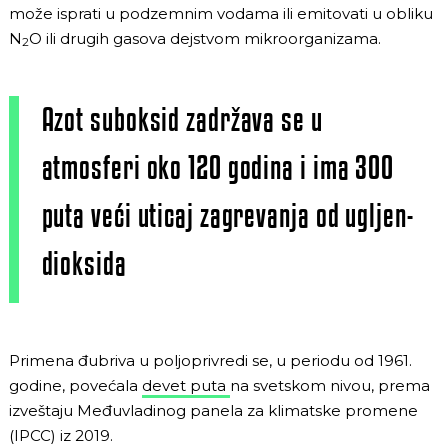
može isprati u podzemnim vodama ili emitovati u obliku
N
O ili drugih gasova dejstvom mikroorganizama.
2
Azot suboksid zadržava se u
atmosferi oko 120 godina i ima 300
puta veći uticaj zagrevanja od ugljen-
dioksida
Primena đubriva u poljoprivredi se, u periodu od 1961.
godine, povećala
devet puta
na svetskom nivou, prema
izveštaju Međuvladinog panela za klimatske promene
(IPCC) iz 2019.