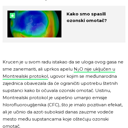
Kako smo spasili
ozonski omotač?
Krucen je u svom radu istakao da se uloga ovog gasa ne
sme zanemariti, ali uprkos apelu
N
O nije uključen u
2
Montrealski protokol
, ugovor kojim se međunarodna
zajednica obavezala da će ograničiti upotrebu štetnih
supstanci kako bi očuvala ozonski omotač. Uistinu,
Montrealski protokol je uspešno umanjio emisije
hlorofluorougljenika (CFC), što je imalo pozitivan efekat,
ali je učinio da azot-suboksid danas zauzme vodeće
mesto među supstancama koje oštećuju ozonski
omotač.