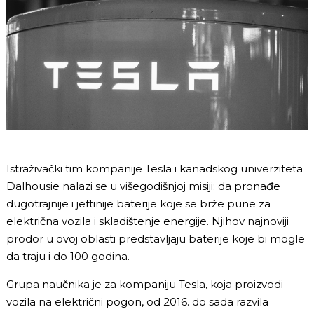
Istraživački tim kompanije Tesla i kanadskog univerziteta
Dalhousie nalazi se u višegodišnjoj misiji: da pronađe
dugotrajnije i jeftinije baterije koje se brže pune za
električna vozila i skladištenje energije. Njihov najnoviji
prodor u ovoj oblasti predstavljaju baterije koje bi mogle
da traju i do 100 godina.
Grupa naučnika je za kompaniju Tesla, koja proizvodi
vozila na električni pogon, od 2016. do sada razvila