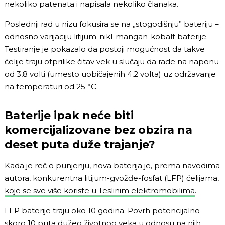
nekoliko patenata i napisala nekoliko članaka.
Poslednji rad u nizu fokusira se na „stogodišnju” bateriju –
odnosno varijaciju litijum-nikl-mangan-kobalt baterije.
Testiranje je pokazalo da postoji mogućnost da takve
ćelije traju otprilike čitav vek u slučaju da rade na naponu
od 3,8 volti (umesto uobičajenih 4,2 volta) uz održavanje
na temperaturi od 25 °C.
Baterije ipak neće biti
komercijalizovane bez obzira na
deset puta duže trajanje?
Kada je reč o punjenju, nova baterija je, prema navodima
autora, konkurentna litijum-gvožđe-fosfat (LFP) ćelijama,
koje se sve više koriste u Teslinim elektromobilima
.
LFP baterije traju oko 10 godina. Povrh potencijalno
skoro 10 puta dužeg životnog veka u odnosu na njih,