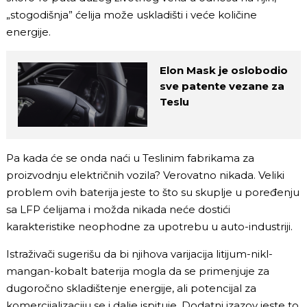
„stogodišnja” ćelija može uskladišti i veće količine
energije.
Elon Mask je oslobodio
sve patente vezane za
Teslu
Pa kada će se onda naći u Teslinim fabrikama za
proizvodnju električnih vozila? Verovatno nikada. Veliki
problem ovih baterija jeste to što su skuplje u poređenju
sa LFP ćelijama i možda nikada neće dostići
karakteristike neophodne za upotrebu u auto-industriji.
Istraživači sugerišu da bi njihova varijacija litijum-nikl-
mangan-kobalt baterija mogla da se primenjuje za
dugoročno skladištenje energije, ali potencijal za
komercijalizaciju se i dalje ispituje. Dodatni izazov jeste to