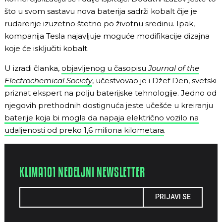
što u svom sastavu nova baterija sadrži kobalt čije je
rudarenje izuzetno štetno po životnu sredinu. Ipak,
kompanija Tesla najavljuje moguće modifikacije dizajna
koje će isključiti kobalt.
U izradi članka,
objavljenog u časopisu
Journal of the
Electrochemical Society
, učestvovao je i Džef Den, svetski
priznat ekspert na polju baterijske tehnologije. Jedno od
njegovih prethodnih dostignuća jeste učešće u kreiranju
baterije koja bi mogla da napaja električno vozilo na
udaljenosti od preko 1,6 miliona kilometara
.
KLIMA101 NEDELJNI NEWSLETTER
PRIJAVI SE