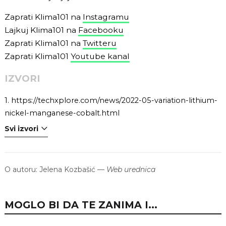
Zaprati Klima101 na
Instagramu
Lajkuj Klima101 na
Facebooku
Zaprati Klima101 na
Twitteru
Zaprati Klima101
Youtube kanal
IZVORI
1.
https://techxplore.com/news/2022-05-variation-lithium-
nickel-manganese-cobalt.html
Svi izvori
O autoru:
Jelena Kozbašić
—
Web urednica
MOGLO BI DA TE ZANIMA I...