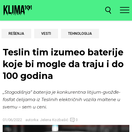
REŠENJA
VESTI
TEHNOLOGIJA
Teslin tim izumeo baterije
koje bi mogle da traju i do
100 godina
„Stogodišnja” baterija je konkurentna litijum-gvožđe-
fosfat ćelijama iz Teslinih električnih vozila maltene u
svemu – sem u ceni.
01/06/2022
autorka:
Jelena Kozbašić
0