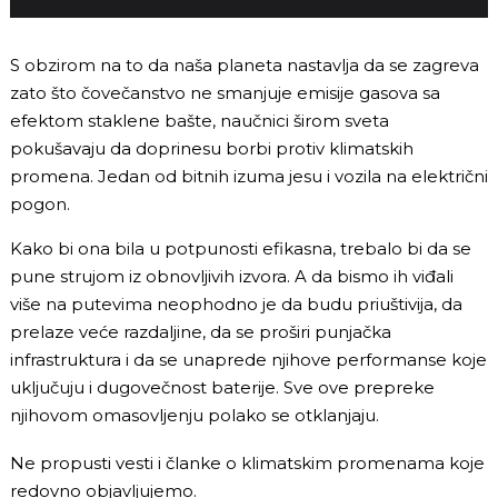
S obzirom na to da naša planeta nastavlja da se zagreva
zato što čovečanstvo ne smanjuje emisije gasova sa
efektom staklene bašte, naučnici širom sveta
pokušavaju da doprinesu borbi protiv klimatskih
promena. Jedan od bitnih izuma jesu i vozila na električni
pogon.
Kako bi ona bila u potpunosti efikasna, trebalo bi da se
pune strujom iz obnovljivih izvora. A da bismo ih viđali
više na putevima neophodno je da budu priuštivija, da
prelaze veće razdaljine, da se proširi punjačka
infrastruktura i da se unaprede njihove performanse koje
uključuju i dugovečnost baterije. Sve ove prepreke
njihovom omasovljenju polako se otklanjaju.
Ne propusti vesti i članke o klimatskim promenama koje
redovno objavljujemo.