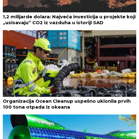
1,2 milijarde dolara: Najveća investicija u projekte koji
„usisavaju” CO2 iz vazduha u istoriji SAD
Organizacija Ocean Cleanup uspešno uklonila prvih
100 tona otpada iz okeana