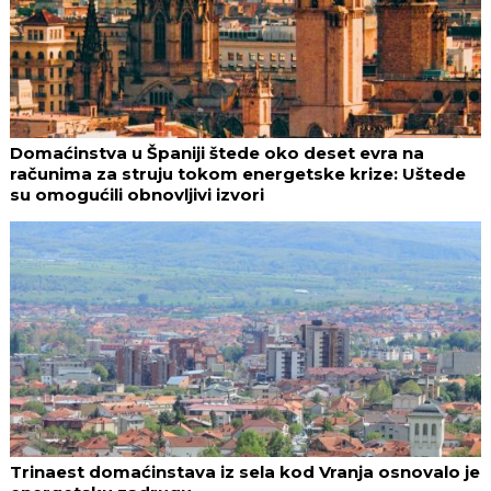
Domaćinstva u Španiji štede oko deset evra na
računima za struju tokom energetske krize: Uštede
su omogućili obnovljivi izvori
Trinaest domaćinstava iz sela kod Vranja osnovalo je