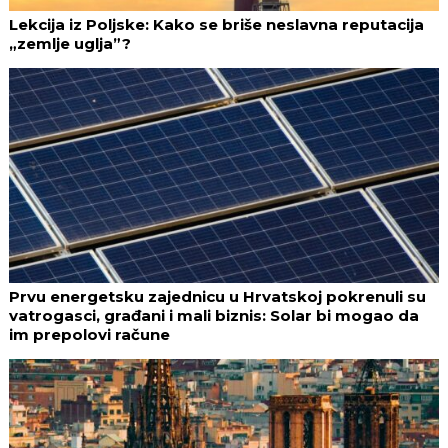
Lekcija iz Poljske: Kako se briše neslavna reputacija
„zemlje uglja”?
Prvu energetsku zajednicu u Hrvatskoj pokrenuli su
vatrogasci, građani i mali biznis: Solar bi mogao da
im prepolovi račune