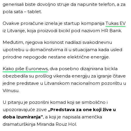
generisali biste dovoljno struje da napunite telefon, a za
pola sata – tablet.
Ovakve proračune iznela je startup kompanija
Tukas EV
iz Litvanije, koja proizvodi bicikl pod nazivom HR Bank.
Međutim, njegova korisnost nadilazi svakodnevnu
upotrebu u domaćinstvima ili u situacijama kada usled
prirodne nepogode nestane električne energije.
Kako piše Euronews
, dva posebno dizajnirana bickla
obezbedila su prošlog vikenda energiju za igranje čitave
jedne predstave u Litvanskom nacionalnom pozorištu u
Vilnusu.
U pitanju je pozorišni komad koji se simbolično i
upozoravajuće zove
„Predstava za one koji žive u
doba izumiranja”
, a koji je napisala američka
dramaturškinja Miranda Rouz Hol.