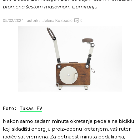
promena šestom masovnom izumiranju
05/02/2024
autorka:
Jelena Kozbašić
0
Foto: 
Tukas EV
Nakon samo sedam minuta okretanja pedala na biciklu
koji skladišti energiju proizvedenu kretanjem, vaš ruter
radiće sat vremena. Za petnaest minuta pedaliranja,