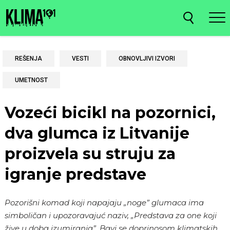
REŠENJA
VESTI
OBNOVLJIVI IZVORI
UMETNOST
Vozeći bicikl na pozornici,
dva glumca iz Litvanije
proizvela su struju za
igranje predstave
Pozorišni komad koji napajaju „noge” glumaca ima
simboličan i upozoravajuć naziv, „Predstava za one koji
žive u doba izumiranja”. Bavi se doprinosom klimatskih