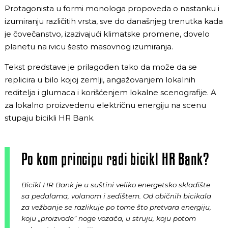
Protagonista u formi monologa propoveda o nastanku i
izumiranju različitih vrsta, sve do današnjeg trenutka kada
je čovečanstvo, izazivajući klimatske promene, dovelo
planetu na ivicu šesto masovnog izumiranja.
Tekst predstave je prilagođen tako da može da se
replicira u bilo kojoj zemlji, angažovanjem lokalnih
reditelja i glumaca i korišćenjem lokalne scenografije. A
za lokalno proizvedenu električnu energiju na scenu
stupaju bicikli HR Bank.
Po kom principu radi bicikl HR Bank?
Bicikl HR Bank je u suštini veliko energetsko skladište
sa pedalama, volanom i sedištem. Od običnih bicikala
za vežbanje se razlikuje po tome što pretvara energiju,
koju „proizvode” noge vozača, u struju, koju potom