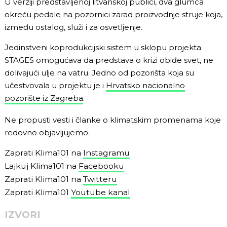
U verziji predstavljenoj litvanskoj publici, dva glumca
okreću pedale na pozornici zarad proizvodnje struje koja,
između ostalog, služi i za osvetljenje.
Jedinstveni koprodukcijski sistem u sklopu projekta
STAGES omogućava da predstava o krizi obiđe svet, ne
dolivajući ulje na vatru. Jedno od pozorišta koja su
učestvovala u projektu je i
Hrvatsko nacionalno
pozorište iz Zagreba
.
Ne propusti vesti i članke o klimatskim promenama koje
redovno objavljujemo.
Zaprati Klima101 na
Instagramu
Lajkuj Klima101 na
Facebooku
Zaprati Klima101 na
Twitteru
Zaprati Klima101
Youtube kanal
IZVORI