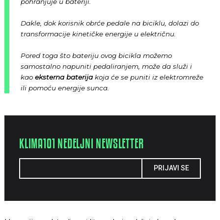
pohranjuje u bateriji.
Dakle, dok korisnik obrće pedale na biciklu, dolazi do
transformacije kinetičke energije u električnu.
Pored toga što bateriju ovog bicikla možemo
samostalno napuniti pedaliranjem, može da služi i
kao
eksterna baterija
koja će se puniti iz elektromreže
ili pomoću energije sunca.
KLIMA101 NEDELJNI NEWSLETTER
PRIJAVI SE