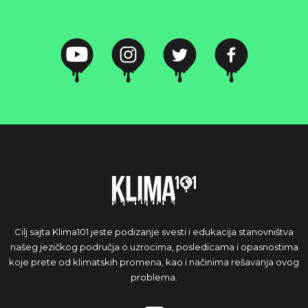
Cilj sajta Klima101 jeste podizanje svesti i edukacija stanovništva
našeg jezičkog područja o uzrocima, posledicama i opasnostima
koje prete od klimatskih promena, kao i načinima rešavanja ovog
problema.