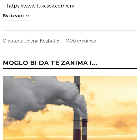
1.
https://www.tukasev.com/en/
Svi izvori
O autoru:
Jelena Kozbašić
—
Web urednica
MOGLO BI DA TE ZANIMA I...